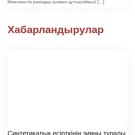
Мемлекеттік рәміздер күнімен құттықтаймыз! […]
Хабарландырулар
Синтетикалық есірткінің зияны туралы