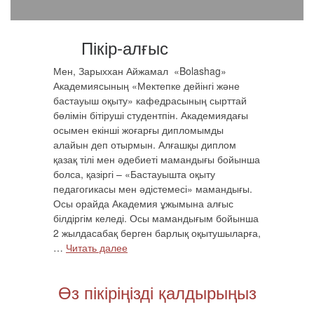
Пікір-алғыс
Мен, Зарыххан Айжамал «Bolashag»
Академиясының «Мектепке дейінгі және
бастауыш оқыту» кафедрасының сырттай
бөлімін бітіруші студентпін. Академиядағы
осымен екінші жоғарғы дипломымды
алайын деп отырмын. Алғашқы диплом
қазақ тілі мен әдебиеті мамандығы бойынша
болса, қазіргі – «Бастауышта оқыту
педагогикасы мен әдістемесі» мамандығы.
Осы орайда Академия ұжымына алғыс
білдіргім келеді. Осы мамандығым бойынша
2 жылдасабақ берген барлық оқытушыларға,
…
Читать далее
«Пікір-алғыс»
Өз пікіріңізді қалдырыңыз