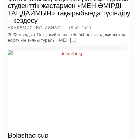
студенттік жастармен «МЕН ӨМІРДІ
ТАҢДАЙМЫН» тақырыбында түсіндіру
– кездесу
АКАДЕМИЯ "BOLASHAQ"
15.09.2023
2022 жылдың 15 қыркүйегінде «Bolashaq» академиясында
есірткінің зияны туралы «МЕН […]
Bolashaq cup