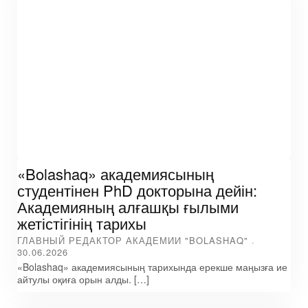
«Bolashaq» академиясының
студентінен PhD докторына дейін:
Академияның алғашқы ғылыми
жетістігінің тарихы
ГЛАВНЫЙ РЕДАКТОР АКАДЕМИИ "BOLASHAQ"
30.06.2026
«Bolashaq» академиясының тарихында ерекше маңызға ие
айтулы оқиға орын алды. […]