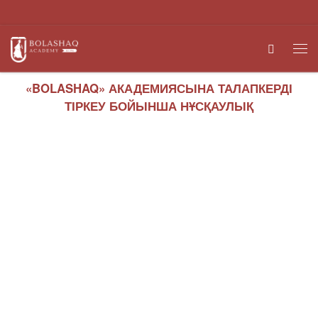
Skip to content
Search
Me
«BOLASHAQ» АКАДЕМИЯСЫНА ТАЛАПКЕРДІ
ТІРКЕУ БОЙЫНША НҰСҚАУЛЫҚ