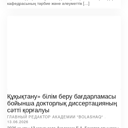
кафедрасының тәрбие және әлеуметтік […]
Құқықтану» білім беру бағдарламасы
бойынша докторлық диссертацияның
сәтті қорғалуы
ГЛАВНЫЙ РЕДАКТОР АКАДЕМИИ "BOLASHAQ"
13.06.2026
2026 жылғы 13 маусымда Академик Е.А. Бөкетов атындағы