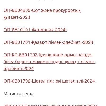
ОП-6B04203-Сот және прокурорлық
қызмет-2024
ОП-6B10101-Фармация-2024-
ОП-6В01701-Қазақ-тілі-мен-әдебиеті-2024
ОП-КР-6В01703-Қазақ-және-орыс-тілінде-
білім-беретін-мекемелердегі-қазақ-тілі-мен-
әдебиеті-2024
ОП-6В01702-Шетел тілі: екі шетел тілі-2024
Магистратура
7М01102-Педагогика және психология-2024-