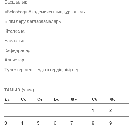
Басшылық
«Bolashaq» Академиясының құрылымы
Білім беру бағдарламалары
Кітапхана
Байланыс
Кафедралар
Алғыстар
Түлектер мен студенттердің пікірлері
ТАМЫЗ (2026)
Дс
Сс
Сә
Бс
Жм
Сб
Жс
1
2
3
4
5
6
7
8
9