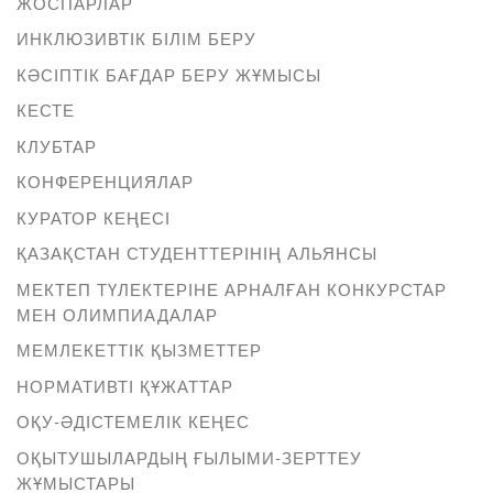
ЖОСПАРЛАР
ИНКЛЮЗИВТІК БІЛІМ БЕРУ
КӘСІПТІК БАҒДАР БЕРУ ЖҰМЫСЫ
КЕСТЕ
КЛУБТАР
КОНФЕРЕНЦИЯЛАР
КУРАТОР КЕҢЕСІ
ҚАЗАҚСТАН СТУДЕНТТЕРІНІҢ АЛЬЯНСЫ
МЕКТЕП ТҮЛЕКТЕРІНЕ АРНАЛҒАН КОНКУРСТАР
МЕН ОЛИМПИАДАЛАР
МЕМЛЕКЕТТІК ҚЫЗМЕТТЕР
НОРМАТИВТІ ҚҰЖАТТАР
ОҚУ-ӘДІСТЕМЕЛІК КЕҢЕС
ОҚЫТУШЫЛАРДЫҢ ҒЫЛЫМИ-ЗЕРТТЕУ
ЖҰМЫСТАРЫ