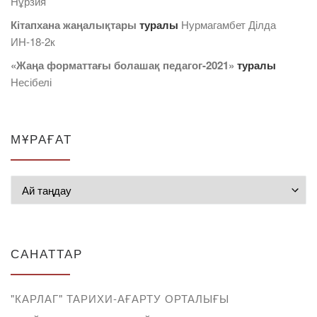
Нұрзия
Кітапхана жаңалықтары
туралы
Нурмагамбет Дiлда
ИН-18-2к
«Жаңа форматтағы болашақ педагог-2021»
туралы
Несібелі
МҰРАҒАТ
Мұрағат
САНАТТАР
"КАРЛАГ" ТАРИХИ-АҒАРТУ ОРТАЛЫҒЫ