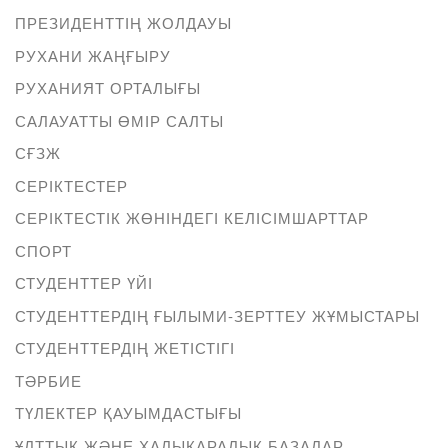
ПРЕЗИДЕНТТІҢ ЖОЛДАУЫ
РУХАНИ ЖАҢҒЫРУ
РУХАНИЯТ ОРТАЛЫҒЫ
САЛАУАТТЫ ӨМІР САЛТЫ
СҒЗЖ
СЕРІКТЕСТЕР
СЕРІКТЕСТІК ЖӨНІНДЕГІ КЕЛІСІМШАРТТАР
СПОРТ
СТУДЕНТТЕР ҮЙІ
СТУДЕНТТЕРДІҢ ҒЫЛЫМИ-ЗЕРТТЕУ ЖҰМЫСТАРЫ
СТУДЕНТТЕРДІҢ ЖЕТІСТІГІ
ТӘРБИЕ
ТҮЛЕКТЕР ҚАУЫМДАСТЫҒЫ
ҰЛТТЫҚ ЖӘНЕ ХАЛЫҚАРАЛЫҚ БАЗАЛАР