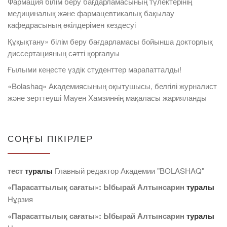
Фармация білім беру бағдарламасының түлектерінің
медициналық және фармацевтикалық бақылау
кафедрасының өкілдерімен кездесуі
Құқықтану» білім беру бағдарламасы бойынша докторлық
диссертацияның сәтті қорғалуы
Ғылыми кеңесте үздік студенттер марапатталды!
«Bolashaq» Академиясының оқытушысы, белгілі журналист
және зерттеуші Мауен Хамзиннің мақаласы жарияланды
СОҢҒЫ ПІКІРЛЕР
тест
туралы
Главный редактор Академии "BOLASHAQ"
«Парасаттылық сағаты»: Ыбырай Алтынсарин
туралы
Нұрзия
«Парасаттылық сағаты»: Ыбырай Алтынсарин
туралы