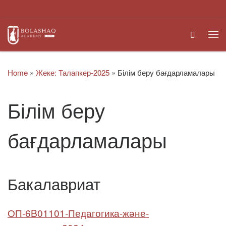
Skip to content
Search
Me
Home
»
Жеке: Талапкер-2025
»
Білім беру бағдарламалары
Білім беру
бағдарламалары
Бакалавриат
ОП-6B01101-Педагогика-және-