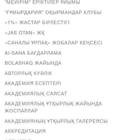
"МЕЙІРІМ" ЕРІКТІЛЕР ҰЙЫМЫ
“ҒҰМЫРДАРИЯ” ОҚЫРМАНДАР КЛУБЫ
«1%» ЖАСТАР БІРЛЕСТІГІ
«JAS OTAN» ЖҚ
«САНАЛЫ ҰРПАҚ» ЖОБАЛАР КЕҢСЕСІ
AI-SANA БАҒДАРЛАМА
BOLASHAQ ЖАЙЫНДА
АВТОРЛЫҚ КУӘЛІК
АКАДЕМИЯ ЕСЕПТЕРІ
АКАДЕМИЯЛЫҚ САЯСАТ
АКАДЕМИЯЛЫҚ ҰТҚЫРЛЫҚ ЖАЙЫНДА
ЖОСПАРЛАР
АКАДЕМИЯНЫҢ ҰТҚЫРЛЫҚ ГАЛЕРЕЯСЫ
АККРЕДИТАЦИЯ