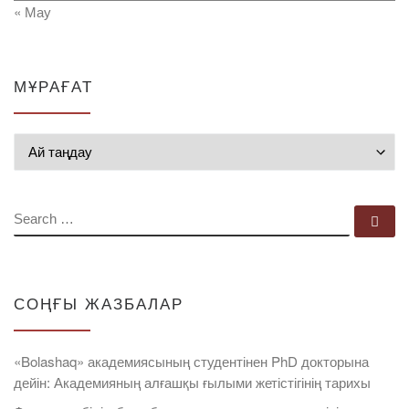
« Мау
МҰРАҒАТ
Мұрағат
SEARCH
Se
СОҢҒЫ ЖАЗБАЛАР
«Bolashaq» академиясының студентінен PhD докторына
дейін: Академияның алғашқы ғылыми жетістігінің тарихы