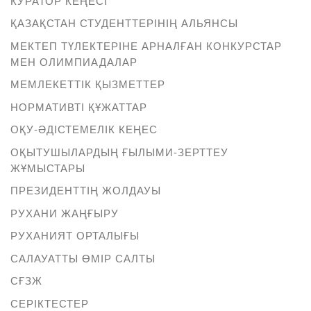
КУРАТОР КЕҢЕСІ
ҚАЗАҚСТАН СТУДЕНТТЕРІНІҢ АЛЬЯНСЫ
МЕКТЕП ТҮЛЕКТЕРІНЕ АРНАЛҒАН КОНКУРСТАР
МЕН ОЛИМПИАДАЛАР
МЕМЛЕКЕТТІК ҚЫЗМЕТТЕР
НОРМАТИВТІ ҚҰЖАТТАР
ОҚУ-ӘДІСТЕМЕЛІК КЕҢЕС
ОҚЫТУШЫЛАРДЫҢ ҒЫЛЫМИ-ЗЕРТТЕУ
ЖҰМЫСТАРЫ
ПРЕЗИДЕНТТІҢ ЖОЛДАУЫ
РУХАНИ ЖАҢҒЫРУ
РУХАНИЯТ ОРТАЛЫҒЫ
САЛАУАТТЫ ӨМІР САЛТЫ
СҒЗЖ
СЕРІКТЕСТЕР