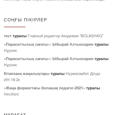
СОҢҒЫ ПІКІРЛЕР
тест
туралы
Главный редактор Академии "BOLASHAQ"
«Парасаттылық сағаты»: Ыбырай Алтынсарин
туралы
Нұрзия
«Парасаттылық сағаты»: Ыбырай Алтынсарин
туралы
Нұрзия
Кітапхана жаңалықтары
туралы
Нурмагамбет Дiлда
ИН-18-2к
«Жаңа форматтағы болашақ педагог-2021»
туралы
Несібелі
МҰРАҒАТ