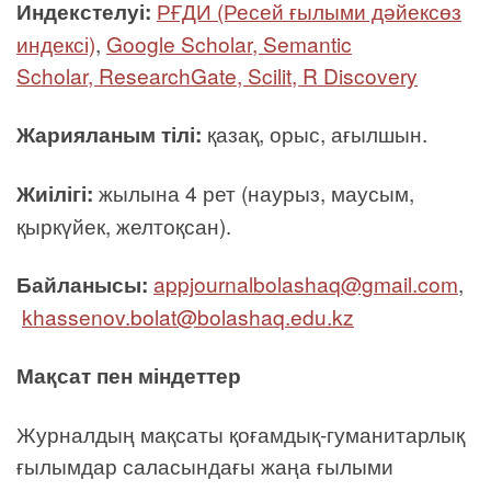
Индекстелуі:
РҒДИ (Ресей ғылыми дәйексөз
индексі)
,
Google Scholar,
Semantic
Scholar,
ResearchGate,
Scilit,
R Discovery
Жарияланым тілі:
қазақ, орыс, ағылшын.
Жиілігі:
жылына 4 рет (наурыз, маусым,
қыркүйек, желтоқсан).
Байланысы:
appjournalbolashaq@gmail.com
,
khassenov.bolat@bolashaq.edu.kz
Мақсат пен міндеттер
Журналдың мақсаты қоғамдық-гуманитарлық
ғылымдар саласындағы жаңа ғылыми