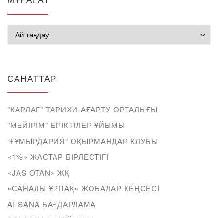
Мұрағат
САНАТТАР
"КАРЛАГ" ТАРИХИ-АҒАРТУ ОРТАЛЫҒЫ
"МЕЙІРІМ" ЕРІКТІЛЕР ҰЙЫМЫ
“ҒҰМЫРДАРИЯ” ОҚЫРМАНДАР КЛУБЫ
«1%» ЖАСТАР БІРЛЕСТІГІ
«JAS OTAN» ЖҚ
«САНАЛЫ ҰРПАҚ» ЖОБАЛАР КЕҢСЕСІ
AI-SANA БАҒДАРЛАМА