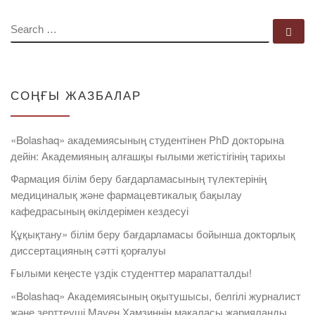
SEARCH
Se
СОҢҒЫ ЖАЗБАЛАР
«Bolashaq» академиясының студентінен PhD докторына
дейін: Академияның алғашқы ғылыми жетістігінің тарихы
Фармация білім беру бағдарламасының түлектерінің
медициналық және фармацевтикалық бақылау
кафедрасының өкілдерімен кездесуі
Құқықтану» білім беру бағдарламасы бойынша докторлық
диссертацияның сәтті қорғалуы
Ғылыми кеңесте үздік студенттер марапатталды!
«Bolashaq» Академиясының оқытушысы, белгілі журналист
және зерттеуші Мауен Хамзиннің мақаласы жарияланды