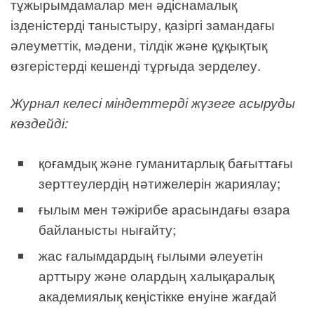
тұжырымдамалар мен әдіснамалық
ізденістерді таныстыру, қазіргі замандағы
әлеуметтік, мәдени, тілдік және құқықтық
өзгерістерді кешенді тұрғыда зерделеу.
Журнал келесі міндеттерді жүзеге асыруды
көздейді:
қоғамдық және гуманитарлық бағыттағы
зерттеулердің нәтижелерін жариялау;
ғылым мен тәжірибе арасындағы өзара
байланысты нығайту;
жас ғалымдардың ғылыми әлеуетін
арттыру және олардың халықаралық
академиялық кеңістікке енуіне жағдай