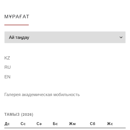
МҰРАҒАТ
Мұрағат
KZ
RU
EN
Галерея академическая мобильность
ТАМЫЗ (2026)
Дс
Сс
Сә
Бс
Жм
Сб
Жс