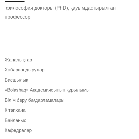
философия докторы (PhD), қауымдастырылған
профессор
Жаңалықтар
Хабарландырулар
Басшылық
«Bolashaq» Академиясының құрылымы
Білім беру бағдарламалары
Кітапхана
Байланыс
Кафедралар