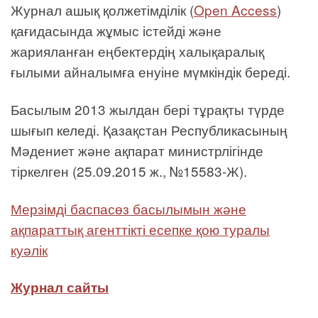
Журнал ашық қолжетімділік (
Open Access
)
қағидасында жұмыс істейді және
жарияланған еңбектердің халықаралық
ғылыми айналымға енуіне мүмкіндік береді.
Басылым 2013 жылдан бері тұрақты түрде
шығып келеді. Қазақстан Республикасының
Мәдениет және ақпарат министрлігінде
тіркелген (25.09.2015 ж., №15583-Ж).
Мерзімді баспасөз басылымын және
ақпараттық агенттікті есепке қою туралы
куәлік
Журнал сайты