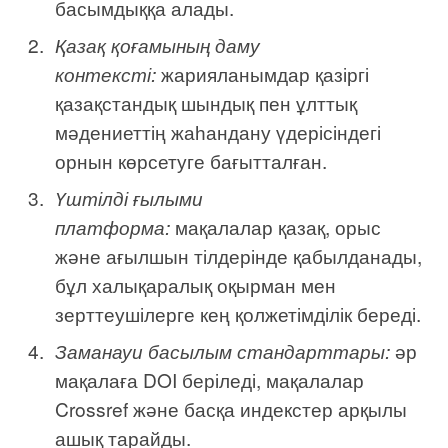
басымдыққа алады.
Қазақ қоғамының даму
контексті:
жарияланымдар қазіргі
қазақстандық шындық пен ұлттық
мәдениеттің жаһандану үдерісіндегі
орнын көрсетуге бағытталған.
Үштілді ғылыми
платформа:
мақалалар қазақ, орыс
және ағылшын тілдерінде қабылданады,
бұл халықаралық оқырман мен
зерттеушілерге кең қолжетімділік береді.
Заманауи басылым стандарттары:
әр
мақалаға DOI беріледі, мақалалар
Crossref және басқа индекстер арқылы
ашық тарайды.