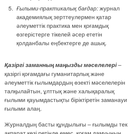
Ғылыми-практикалық бағдар:
журнал
академиялық зерттеулермен қатар
әлеуметтік практика мен қоғамдық
өзгерістерге тікелей әсер ететін
қолданбалы еңбектерге де ашық.
Қазіргі заманның маңызды мәселелері
–
қазіргі қоғамдағы гуманитарлық және
әлеуметтік ғылымдардың өзекті мәселелерін
талқылайтын, ұлттық және халықаралық
ғылыми қауымдастықты біріктіретін заманауи
ғылыми алаң.
Журналдың басты құндылығы – ғылымды тек
ақпарат көзі ретінде емес, қоғам дамуының