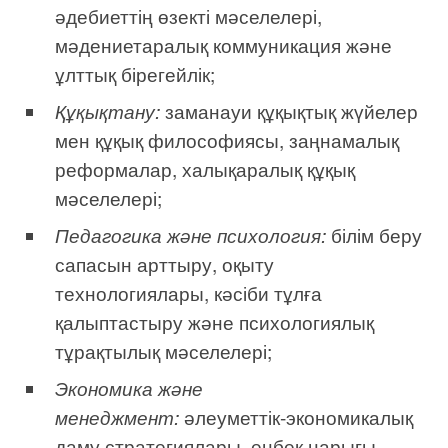
әдебиеттің өзекті мәселелері,
мәдениетаралық коммуникация және
ұлттық бірегейлік;
Құқықтану:
заманауи құқықтық жүйелер
мен құқық философиясы, заңнамалық
реформалар, халықаралық құқық
мәселелері;
Педагогика және психология:
білім беру
сапасын арттыру, оқыту
технологиялары, кәсіби тұлға
қалыптастыру және психологиялық
тұрақтылық мәселелері;
Экономика және
менеджмент:
әлеуметтік-экономикалық
даму стратегиялары, еңбек нарығы,