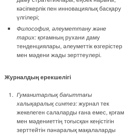
кәсіпкерлік пен инновациялық басқару
үлгілері;
Философия, әлеуметтану және
тарих:
қоғамның рухани даму
тенденциялары, әлеуметтік өзгерістер
мен мәдени жады зерттеулері.
Журналдың ерекшелігі
Гуманитарлық бағыттағы
халықаралық синтез:
журнал тек
жекелеген салаларды ғана емес, қоғам
мен мәдениеттің тоғысқан кеңістігін
зерттейтін пәнаралық мақалаларды