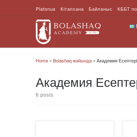
Platonus
Кітапхана
Байланыс
КББТ п
Skip to content
Home
»
Bolashaq жайында
»
Академия Есептері
Академия Есепте
6 posts
http
https://bolashaq.edu.kz/wp-