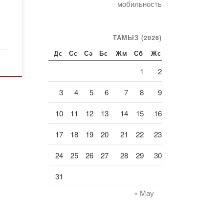
мобильность
A%D
1%8
ТАМЫЗ (2026)
8-
Дс
Сс
Сә
Бс
Жм
Сб
Жс
1
2
3
4
5
6
7
8
9
9-
4%D
10
11
12
13
14
15
16
0%
8B
17
18
19
20
21
22
23
A%D
24
25
26
27
28
29
30
1%8
8-
31
doc
« Мау