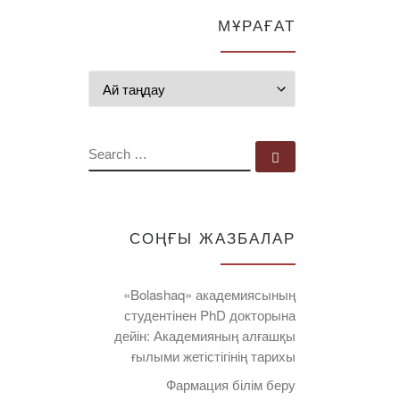
МҰРАҒАТ
Мұрағат
SEARCH
Search …
СОҢҒЫ ЖАЗБАЛАР
«Bolashaq» академиясының
студентінен PhD докторына
дейін: Академияның алғашқы
ғылыми жетістігінің тарихы
Фармация білім беру