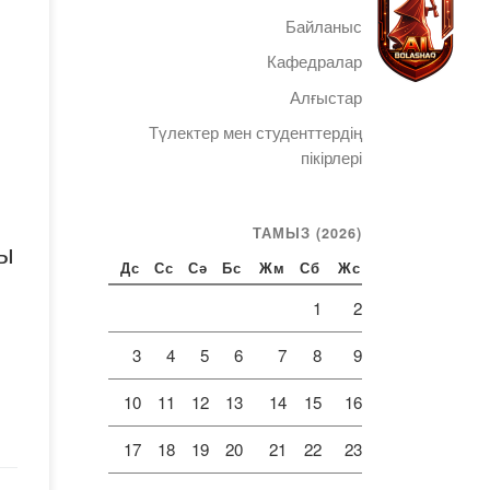
ЖММ
Байланыс
нің
Кафедралар
Алғыстар
Түлектер мен студенттердің
Telegram
пікірлері
ТАМЫЗ (2026)
ы
Дс
Сс
Сә
Бс
Жм
Сб
Жс
1
2
3
4
5
6
7
8
9
10
11
12
13
14
15
16
17
18
19
20
21
22
23