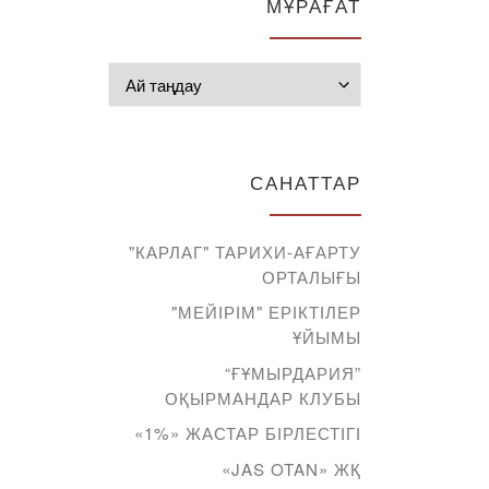
МҰРАҒАТ
Мұрағат
САНАТТАР
"КАРЛАГ" ТАРИХИ-АҒАРТУ
ОРТАЛЫҒЫ
"МЕЙІРІМ" ЕРІКТІЛЕР
ҰЙЫМЫ
“ҒҰМЫРДАРИЯ”
ОҚЫРМАНДАР КЛУБЫ
«1%» ЖАСТАР БІРЛЕСТІГІ
«JAS OTAN» ЖҚ