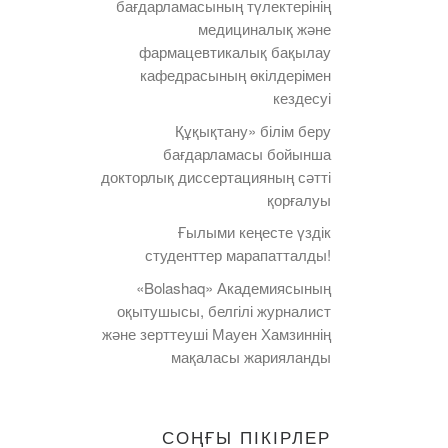
бағдарламасының түлектерінің
медициналық және
фармацевтикалық бақылау
кафедрасының өкілдерімен
кездесуі
Құқықтану» білім беру
бағдарламасы бойынша
докторлық диссертацияның сәтті
қорғалуы
Ғылыми кеңесте үздік
студенттер марапатталды!
«Bolashaq» Академиясының
оқытушысы, белгілі журналист
және зерттеуші Мауен Хамзиннің
мақаласы жарияланды
СОҢҒЫ ПІКІРЛЕР