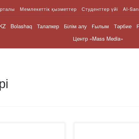
орталы
Мемлекеттік қызметтер
Студенттер үйі
AI-San
KZ
Bolashaq
Талапкер
Білім алу
Ғылым
Тәрбие
Центр «Mass Media»
рі
s://bolashaq.edu.kz/wp-