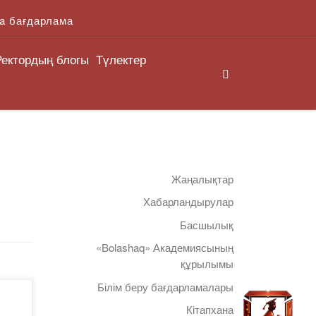
a бағдарлама
Ректордың блогы
Түлектер
Search
Жаңалықтар
Хабарландырулар
Басшылық
«Bolashaq» Академиясының
құрылымы
Білім беру бағдарламалары
Кітапхана