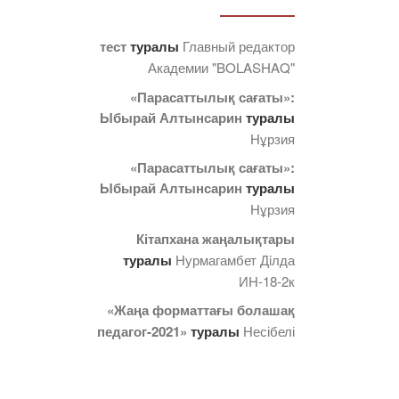
тест
туралы
Главный редактор
Академии "BOLASHAQ"
«Парасаттылық сағаты»:
Ыбырай Алтынсарин
туралы
Нұрзия
«Парасаттылық сағаты»:
Ыбырай Алтынсарин
туралы
Нұрзия
Кітапхана жаңалықтары
туралы
Нурмагамбет Дiлда
ИН-18-2к
«Жаңа форматтағы болашақ
педагог-2021»
туралы
Несібелі