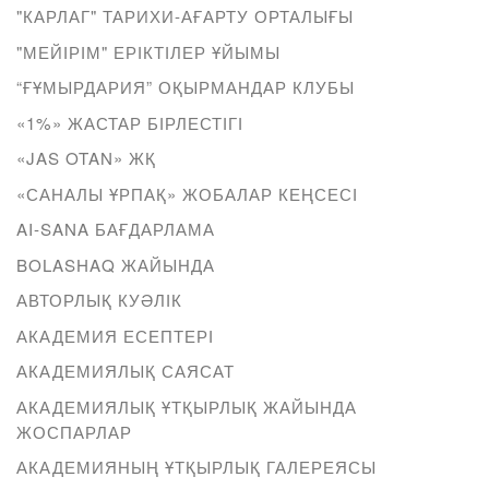
"КАРЛАГ" ТАРИХИ-АҒАРТУ ОРТАЛЫҒЫ
"МЕЙІРІМ" ЕРІКТІЛЕР ҰЙЫМЫ
“ҒҰМЫРДАРИЯ” ОҚЫРМАНДАР КЛУБЫ
«1%» ЖАСТАР БІРЛЕСТІГІ
«JAS OTAN» ЖҚ
«САНАЛЫ ҰРПАҚ» ЖОБАЛАР КЕҢСЕСІ
AI-SANA БАҒДАРЛАМА
BOLASHAQ ЖАЙЫНДА
АВТОРЛЫҚ КУӘЛІК
АКАДЕМИЯ ЕСЕПТЕРІ
АКАДЕМИЯЛЫҚ САЯСАТ
АКАДЕМИЯЛЫҚ ҰТҚЫРЛЫҚ ЖАЙЫНДА
ЖОСПАРЛАР
АКАДЕМИЯНЫҢ ҰТҚЫРЛЫҚ ГАЛЕРЕЯСЫ