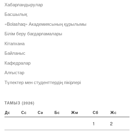
Хабарландырулар
Басшылық
«Bolashaq» Академиясының құрылымы
Білім беру бағдарламалары
Кітапхана
Байланыс
Кафедралар
Алғыстар
Түлектер мен студенттердің пікірлері
ТАМЫЗ (2026)
Дс
Сс
Сә
Бс
Жм
Сб
Жс
1
2