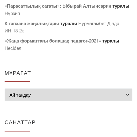
«Парасаттылық сағаты»: Ыбырай Алтынсарин
туралы
Нұрзия
Кітапхана жаңалықтары
туралы
Нурмагамбет Дiлда
ИН-18-2к
«Жаңа форматтағы болашақ педагог-2021»
туралы
Несібелі
МҰРАҒАТ
Мұрағат
САНАТТАР