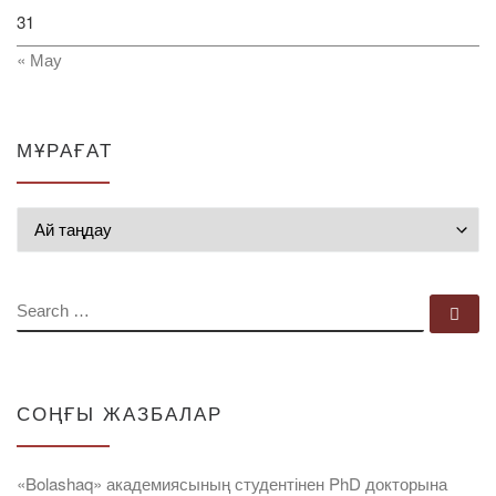
31
« Мау
МҰРАҒАТ
Мұрағат
SEARCH
Se
СОҢҒЫ ЖАЗБАЛАР
«Bolashaq» академиясының студентінен PhD докторына