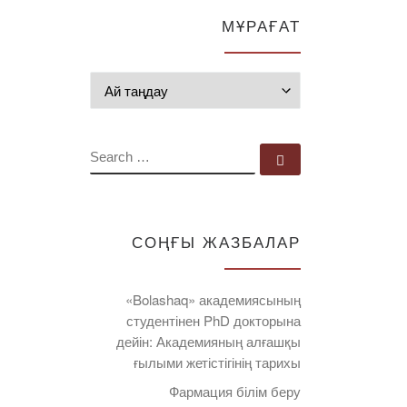
МҰРАҒАТ
Мұрағат
SEARCH
Search …
СОҢҒЫ ЖАЗБАЛАР
«Bolashaq» академиясының
студентінен PhD докторына
дейін: Академияның алғашқы
ғылыми жетістігінің тарихы
Фармация білім беру