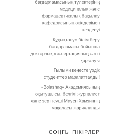
бағдарламасының түлектерінің
медициналық және
фармацевтикалық бақылау
кафедрасының өкілдерімен
кездесуі
Құқықтану» білім беру
бағдарламасы бойынша
докторлық диссертацияның сәтті
қорғалуы
Ғылыми кеңесте үздік
студенттер марапатталды!
«Bolashaq» Академиясының
оқытушысы, белгілі журналист
және зерттеуші Мауен Хамзиннің
мақаласы жарияланды
СОҢҒЫ ПІКІРЛЕР