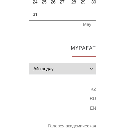
24
25
26
27
28
29
30
31
« Мау
МҰРАҒАТ
Мұрағат
KZ
RU
EN
Галерея академическая