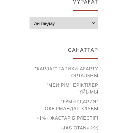
МҰРАҒАТ
Мұрағат
САНАТТАР
"КАРЛАГ" ТАРИХИ-АҒАРТУ
ОРТАЛЫҒЫ
"МЕЙІРІМ" ЕРІКТІЛЕР
ҰЙЫМЫ
“ҒҰМЫРДАРИЯ”
ОҚЫРМАНДАР КЛУБЫ
«1%» ЖАСТАР БІРЛЕСТІГІ
«JAS OTAN» ЖҚ