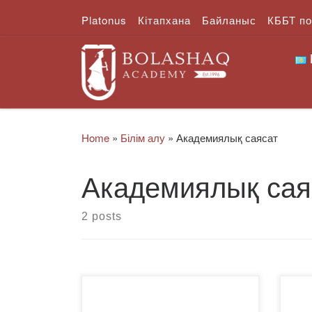
Platonus
Кітапхана
Байланыс
КББТ п
Skip to content
Home
»
Білім алу
»
Академиялық саясат
Академиялық сая
2 posts
«Bolashaq» Академиясының» »
Пре