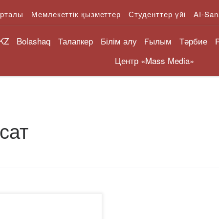
орталы
Мемлекеттік қызметтер
Студенттер үйі
AI-San
KZ
Bolashaq
Талапкер
Білім алу
Ғылым
Тәрбие
Центр «Mass Media»
сат
зидент Қасым-Жомарт