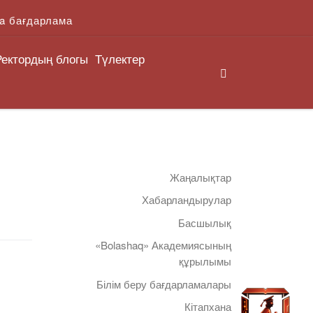
a бағдарлама
Ректордың блогы
Түлектер
Search
Жаңалықтар
Хабарландырулар
Басшылық
«Bolashaq» Академиясының
құрылымы
Білім беру бағдарламалары
Кітапхана