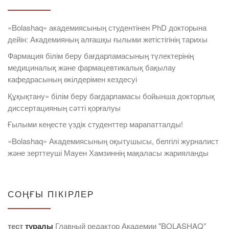
«Bolashaq» академиясының студентінен PhD докторына
дейін: Академияның алғашқы ғылыми жетістігінің тарихы
Фармация білім беру бағдарламасының түлектерінің
медициналық және фармацевтикалық бақылау
кафедрасының өкілдерімен кездесуі
Құқықтану» білім беру бағдарламасы бойынша докторлық
диссертацияның сәтті қорғалуы
Ғылыми кеңесте үздік студенттер марапатталды!
«Bolashaq» Академиясының оқытушысы, белгілі журналист
және зерттеуші Мауен Хамзиннің мақаласы жарияланды
СОҢҒЫ ПІКІРЛЕР
тест
туралы
Главный редактор Академии "BOLASHAQ"