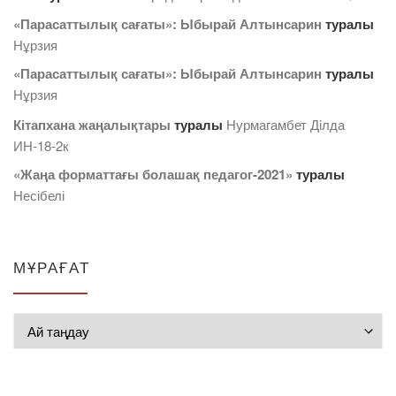
«Парасаттылық сағаты»: Ыбырай Алтынсарин
туралы
Нұрзия
«Парасаттылық сағаты»: Ыбырай Алтынсарин
туралы
Нұрзия
Кітапхана жаңалықтары
туралы
Нурмагамбет Дiлда
ИН-18-2к
«Жаңа форматтағы болашақ педагог-2021»
туралы
Несібелі
МҰРАҒАТ
Мұрағат