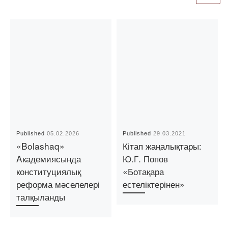
Published
05.02.2026
Published
29.03.2021
«Bolashaq»
Кітап жаңалықтары:
Aкадемиясында
Ю.Г. Попов
конституциялық
«Ботақара
реформа мәселелері
естеліктерінен»
талқыланды