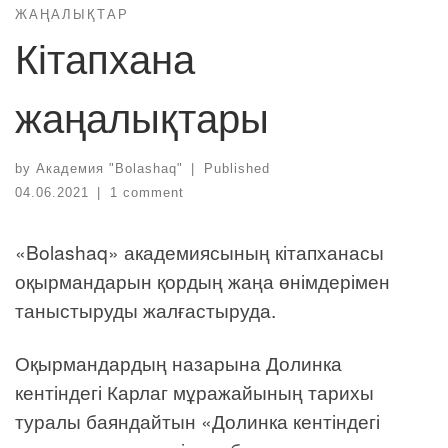
ЖАҢАЛЫҚТАР
Кітапхана
жаңалықтары
by
Академия "Bolashaq"
|
Published
04.06.2021
|
1 comment
«Bolashaq» академиясының кітапханасы
оқырмандарын қордың жаңа өнімдерімен
таныстыруды жалғастыруда.
Оқырмандардың назарына Долинка
кентіндегі Карлаг мұражайының тарихы
туралы баяндайтын «Долинка кентіндегі