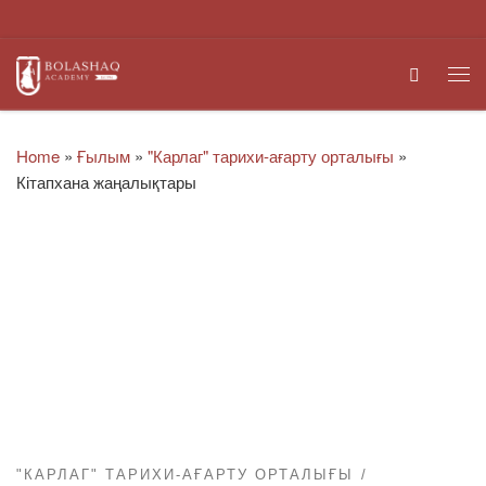
Skip to content
Search
Me
Home
»
Ғылым
»
"Карлаг" тарихи-ағарту орталығы
»
Кітапхана жаңалықтары
"КАРЛАГ" ТАРИХИ-АҒАРТУ ОРТАЛЫҒЫ