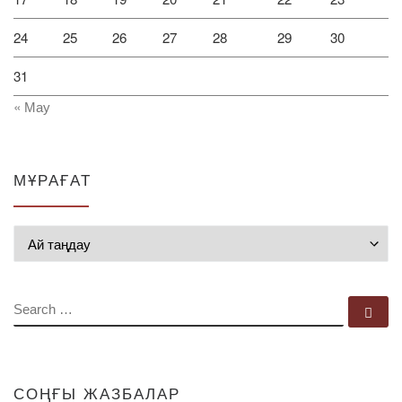
24
25
26
27
28
29
30
31
« Мау
МҰРАҒАТ
Мұрағат
SEARCH
Se
СОҢҒЫ ЖАЗБАЛАР