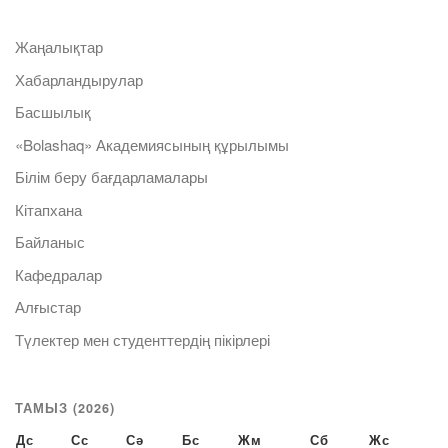
Жаңалықтар
Хабарландырулар
Басшылық
«Bolashaq» Академиясының құрылымы
Білім беру бағдарламалары
Кітапхана
Байланыс
Кафедралар
Алғыстар
Түлектер мен студенттердің пікірлері
ТАМЫЗ (2026)
Дс
Сс
Сә
Бс
Жм
Сб
Жс