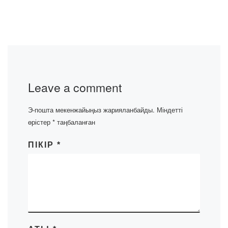
Leave a comment
Э-пошта мекенжайыңыз жарияланбайды.
Міндетті
өрістер
*
таңбаланған
ПІКІР
*