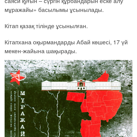
саяси қуғын – сүргін құрбандарын еске алу
мұражайы» басылымы ұсынылады.
Кітап қазақ тілінде ұсынылған.
Кітапхана оқырмандарды Абай көшесі, 17 үй
мекен-жайына шақырады.