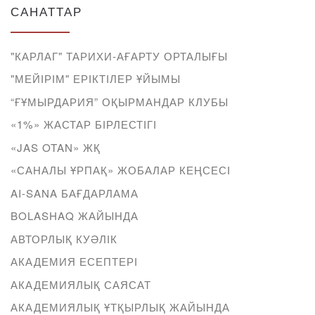
САНАТТАР
"КАРЛАГ" ТАРИХИ-АҒАРТУ ОРТАЛЫҒЫ
"МЕЙІРІМ" ЕРІКТІЛЕР ҰЙЫМЫ
“ҒҰМЫРДАРИЯ” ОҚЫРМАНДАР КЛУБЫ
«1%» ЖАСТАР БІРЛЕСТІГІ
«JAS OTAN» ЖҚ
«САНАЛЫ ҰРПАҚ» ЖОБАЛАР КЕҢСЕСІ
AI-SANA БАҒДАРЛАМА
BOLASHAQ ЖАЙЫНДА
АВТОРЛЫҚ КУӘЛІК
АКАДЕМИЯ ЕСЕПТЕРІ
АКАДЕМИЯЛЫҚ САЯСАТ
АКАДЕМИЯЛЫҚ ҰТҚЫРЛЫҚ ЖАЙЫНДА