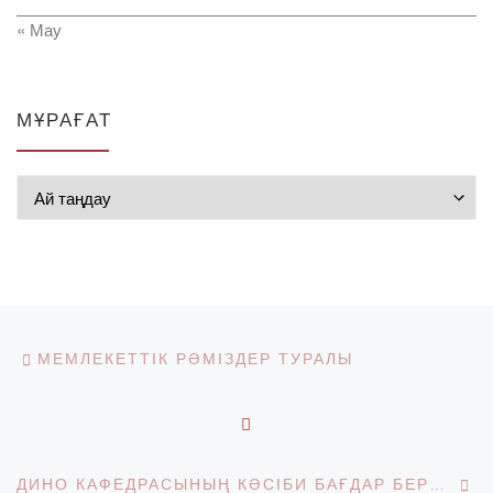
« Мау
МҰРАҒАТ
Мұрағат
Post navigation
Previous post
МЕМЛЕКЕТТІК РӘМІЗДЕР ТУРАЛЫ
BACK TO POST LIST
Ne
ДИНО КАФЕДРАСЫНЫҢ КӘСІБИ БАҒДАР БЕРУ ЖҰМЫСЫ