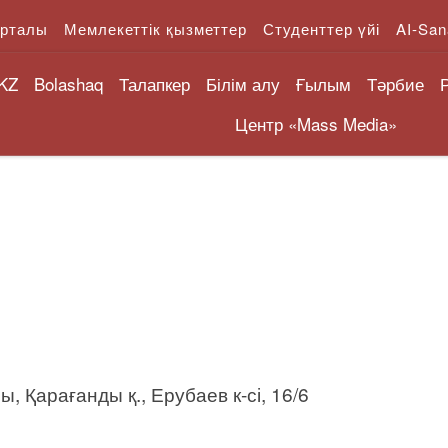
орталы
Мемлекеттік қызметтер
Студенттер үйі
AI-San
KZ
Bolashaq
Талапкер
Білім алу
Ғылым
Тәрбие
Центр «Mass Media»
 Қарағанды қ., Ерубаев к-сі, 16/6