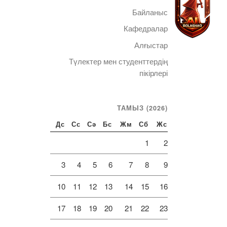
Байланыс
Кафедралар
Алғыстар
Түлектер мен студенттердің
Telegram
пікірлері
ТАМЫЗ (2026)
Дс
Сс
Сә
Бс
Жм
Сб
Жс
1
2
3
4
5
6
7
8
9
10
11
12
13
14
15
16
17
18
19
20
21
22
23