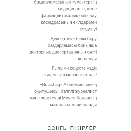
бағдарламасының түлектерінің
медициналық және
фармацевтикалық бақылау
кафедрасының өкілдерімен
кездесуі
Құқықтану» білім беру
бағдарламасы бойынша
докторлық диссертацияның сәтті
қорғалуы
Ғылыми кеңесте үздік
студенттер марапатталды!
«Bolashaq» Академиясының
оқытушысы, белгілі журналист
және зерттеуші Мауен Хамзиннің
мақаласы жарияланды
СОҢҒЫ ПІКІРЛЕР