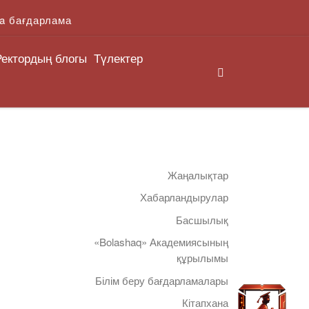
a бағдарлама
Ректордың блогы
Түлектер
Search
Жаңалықтар
Хабарландырулар
Басшылық
«Bolashaq» Академиясының
құрылымы
Білім беру бағдарламалары
Кітапхана