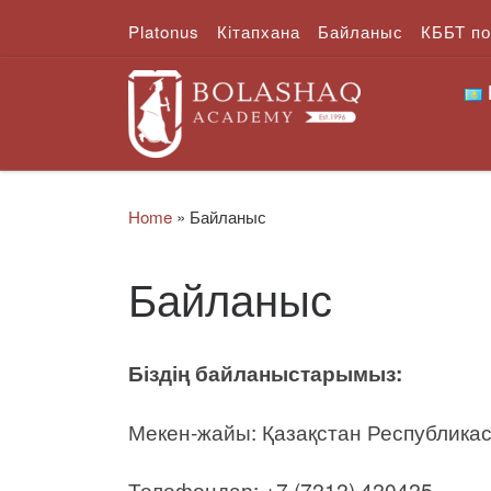
Platonus
Кітапхана
Байланыс
КББТ п
Skip to content
Home
»
Байланыс
Байланыс
Біздің байланыстарымыз:
Мекен-жайы: Қазақстан Республикасы,
Телефондар: +7 (7212) 420425