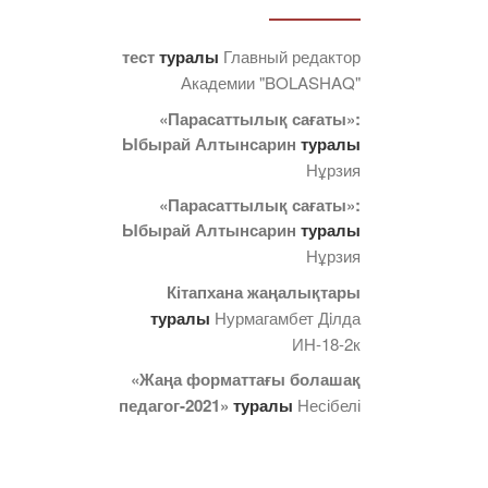
тест
туралы
Главный редактор
Академии "BOLASHAQ"
«Парасаттылық сағаты»:
Ыбырай Алтынсарин
туралы
Нұрзия
«Парасаттылық сағаты»:
Ыбырай Алтынсарин
туралы
Нұрзия
Кітапхана жаңалықтары
туралы
Нурмагамбет Дiлда
ИН-18-2к
«Жаңа форматтағы болашақ
педагог-2021»
туралы
Несібелі