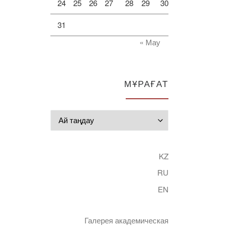
24
25
26
27
28
29
30
31
« Мау
МҰРАҒАТ
Мұрағат
KZ
RU
EN
Галерея академическая