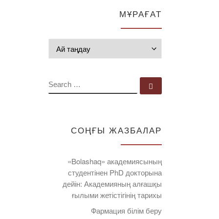
МҰРАҒАТ
Мұрағат
SEARCH
Search …
СОҢҒЫ ЖАЗБАЛАР
«Bolashaq» академиясының
студентінен PhD докторына
дейін: Академияның алғашқы
ғылыми жетістігінің тарихы
Фармация білім беру