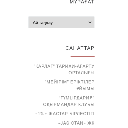
МҰРАҒАТ
Мұрағат
САНАТТАР
"КАРЛАГ" ТАРИХИ-АҒАРТУ
ОРТАЛЫҒЫ
"МЕЙІРІМ" ЕРІКТІЛЕР
ҰЙЫМЫ
“ҒҰМЫРДАРИЯ”
ОҚЫРМАНДАР КЛУБЫ
«1%» ЖАСТАР БІРЛЕСТІГІ
«JAS OTAN» ЖҚ