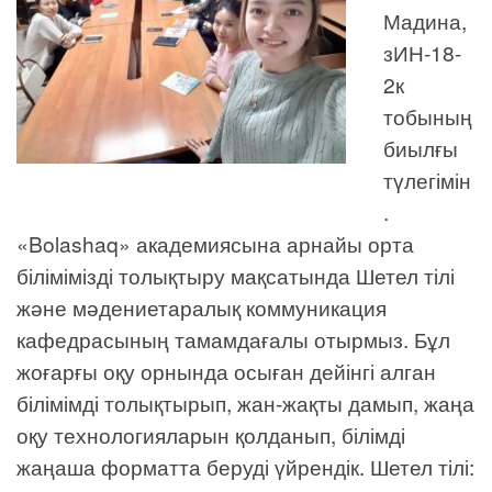
Мадина,
зИН-18-
2к
тобының
биылғы
түлегімін
.
«Bolashaq» академиясына арнайы орта
білімімізді толықтыру мақсатында Шетел тілі
және мәдениетаралық коммуникация
кафедрасының тамамдағалы отырмыз. Бұл
жоғарғы оқу орнында осыған дейінгі алган
білімімді толықтырып, жан-жақты дамып, жаңа
оқу технологияларын қолданып, білімді
жаңаша форматта беруді үйрендік. Шетел тілі: