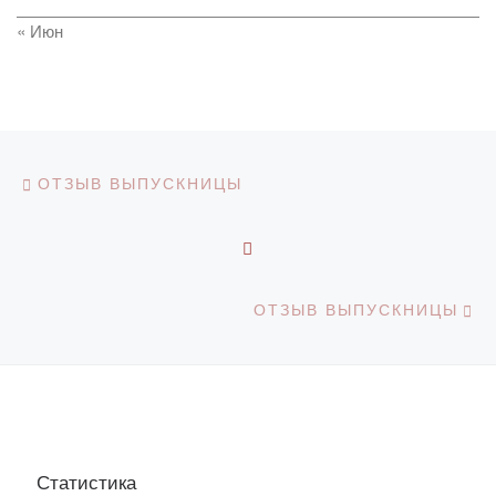
« Июн
Навигация по записям
Предыдущая запись
ОТЗЫВ ВЫПУСКНИЦЫ
ОБРАТНО К СПИСКУ З
С
ОТЗЫВ ВЫПУСКНИЦЫ
Статистика