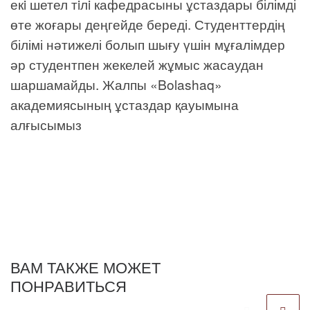
екi шетел тiлi кафедрасыны ұстаздары білімді
өте жоғары деңгейде береді. Студенттердің
білімі нәтижелі болып шығу үшін мұғалімдер
әр студентпен жекелей жұмыс жасаудан
шаршамайды. Жалпы «Bolashaq»
академиясының ұстаздар қауымына
алғысымыз
ВАМ ТАКЖЕ МОЖЕТ
ПОНРАВИТЬСЯ