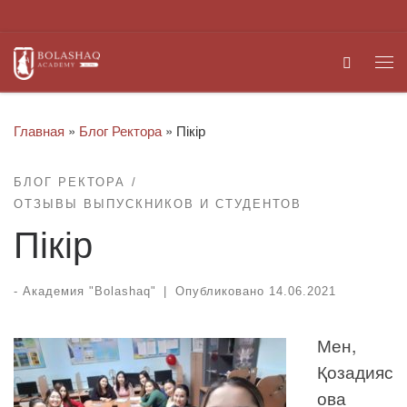
Перейти к содержимому
Search
Ме
Главная
»
Блог Ректора
»
Пікір
БЛОГ РЕКТОРА
ОТЗЫВЫ ВЫПУСКНИКОВ И СТУДЕНТОВ
Пікір
-
Академия "Bolashaq"
|
Опубликовано
14.06.2021
Мен,
Қозадияс
ова