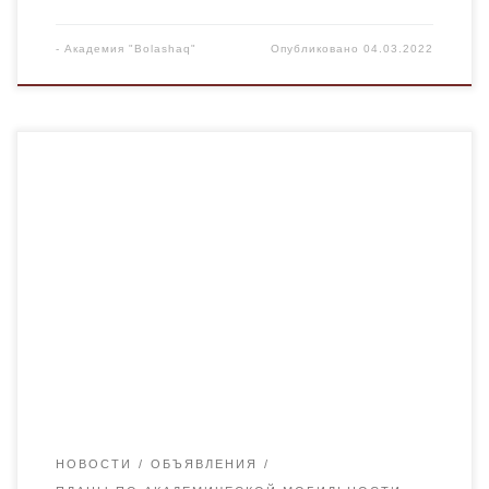
-
Академия "Bolashaq"
Опубликовано
04.03.2022
«Mevlana» халықаралық студенттер мен оқытушылар
алмасу бағдарламасы бойынша оқуға
БАЙҚАУжарияланады. Объявляется КОНКУРС на
обучение по международной программе обмена
студентов и преподавателей «Mevlana» Өтініш беру
СҚКО(каб. 107 ) арқылы жүргізіледі. Заявления на
участие подаются через ЦОС(107 каб.). Өтініш қабылдау
мерзімі: Дата подачи заявок: KASTAMON UNIVERSITY:
до 24 февраля 2020 г. GIRESUN […]
НОВОСТИ
ОБЪЯВЛЕНИЯ