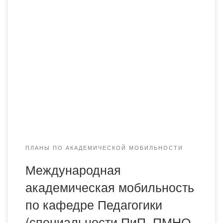
В октябре 2024 года в Академии «Bolashaq»
состоялась встреча делегации учёных из Ташкентского
государственного педагогического университета имени
Низами. В рамках зарубежной академической
мобильности зарубежные коллеги прочитали лекции по
передовым инновационным педагогическим
технологиям. Каюмова Дилсора Нуралиевна — доктор
философии педагогических наук (PhD), профессор
кафедры методики дошкольного образования
педагогического факультета провела […]
ПЛАНЫ ПО АКАДЕМИЧЕСКОЙ МОБИЛЬНОСТИ
Международная
академическая мобильность
по кафедре Педагогики
(специальности ПиП, ПМНО,