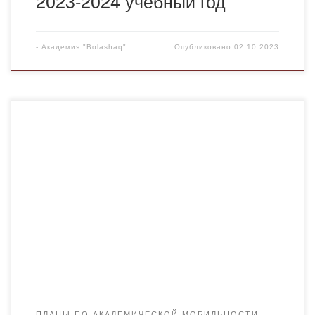
2023-2024 учебный год
-
Академия "Bolashaq"
Опубликовано
02.10.2023
Годовой план академической мобильности студентов на
2022-2023 учебный год
ПЛАНЫ ПО АКАДЕМИЧЕСКОЙ МОБИЛЬНОСТИ