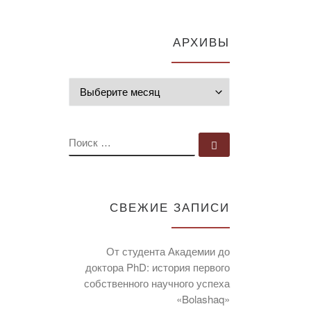
АРХИВЫ
Архивы
ПОИСК
Поиск …
СВЕЖИЕ ЗАПИСИ
От студента Академии до
доктора PhD: история первого
собственного научного успеха
«Bolashaq»