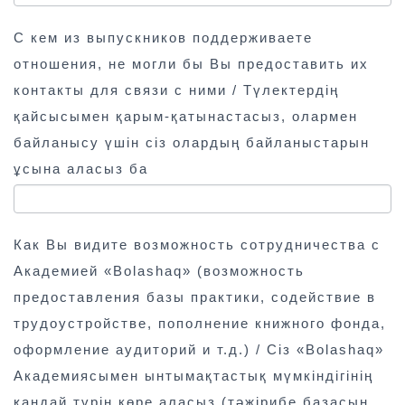
С кем из выпускников поддерживаете
отношения, не могли бы Вы предоставить их
контакты для связи с ними / Түлектердің
қайсысымен қарым-қатынастасыз, олармен
байланысу үшін сіз олардың байланыстарын
ұсына аласыз ба
Как Вы видите возможность сотрудничества с
Академией «Bolashaq» (возможность
предоставления базы практики, содействие в
трудоустройстве, пополнение книжного фонда,
оформление аудиторий и т.д.) / Сіз «Bolashaq»
Академиясымен ынтымақтастық мүмкіндігінің
қандай түрін көре аласыз (тәжірибе базасын