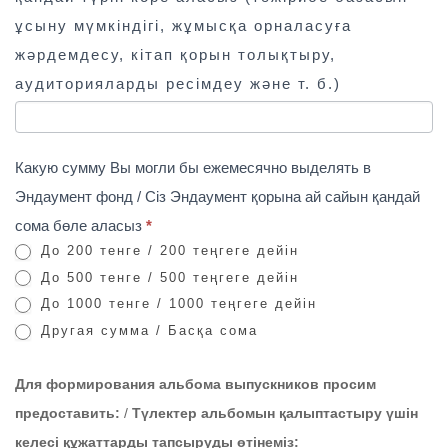
ұсыну мүмкіндігі, жұмысқа орналасуға
жәрдемдесу, кітап қорын толықтыру,
аудиторияларды ресімдеу және т. б.)
Какую сумму Вы могли бы ежемесячно выделять в
Эндаумент фонд / Сіз Эндаумент қорына ай сайын қандай
сома бөле аласыз
*
До 200 тенге / 200 теңгеге дейін
До 500 тенге / 500 теңгеге дейін
До 1000 тенге / 1000 теңгеге дейін
Другая сумма / Басқа сома
Для формирования альбома выпускников просим
предоставить:
/
Түлектер альбомын қалыптастыру үшін
келесі құжаттарды тапсыруды өтінеміз: