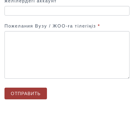
желілердегі аккаунт
Пожелания Вузу / ЖОО-ға тілегіңіз
*
ОТПРАВИТЬ