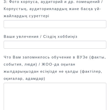
3: Фото корпуса, аудиторий и др. помещений /
Корпустың, аудиториялардың және басқа үй-
жайлардың суреттері
Ваши увлечения / Сіздің хоббиіңіз
Что Вам запомнилось обучение в ВУЗе (факты,
события, люди) / ЖОО-да оқыған
жылдарыңыздан есіңізде не қалды (фактілер,
оқиғалар, адамдар)