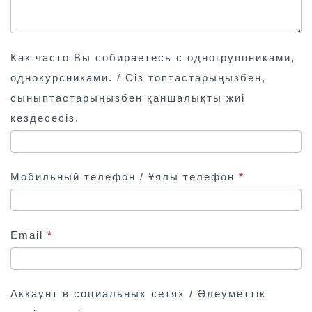
Как часто Вы собираетесь с одногруппниками,
однокурсниками. / Сіз топтастарыңызбен,
сыныптастарыңызбен қаншалықты жиі
кездесесіз.
Мобильный телефон / Ұялы телефон
*
Email
*
Аккаунт в социальных сетях / Әлеуметтік