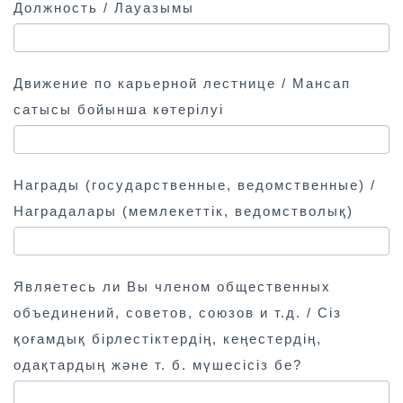
.
Должность / Лауазымы
Движение по карьерной лестнице / Мансап
сатысы бойынша көтерілуі
Награды (государственные, ведомственные) /
Наградалары (мемлекеттік, ведомстволық)
Являетесь ли Вы членом общественных
объединений, советов, союзов и т.д. / Сіз
қоғамдық бірлестіктердің, кеңестердің,
одақтардың және т. б. мүшесісіз бе?