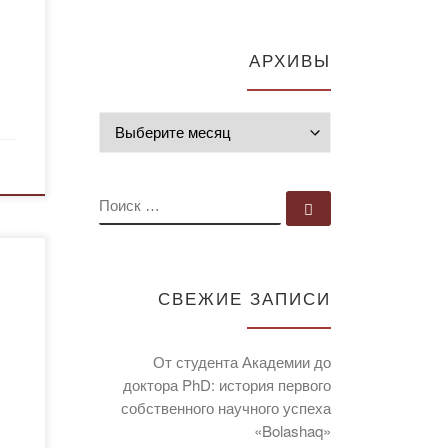
 как
АРХИВЫ
 и
Архивы
ПОИСК
Поиск …
СВЕЖИЕ ЗАПИСИ
От студента Академии до
доктора PhD: история первого
собственного научного успеха
«Bolashaq»