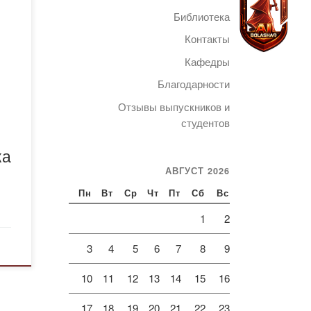
на
Библиотека
Контакты
ода
Кафедры
ы
Благодарности
Telegram
Отзывы выпускников и
студентов
ка
а
АВГУСТ 2026
ния
Пн
Вт
Ср
Чт
Пт
Сб
Вс
ень
1
2
ие,
3
4
5
6
7
8
9
10
11
12
13
14
15
16
17
18
19
20
21
22
23