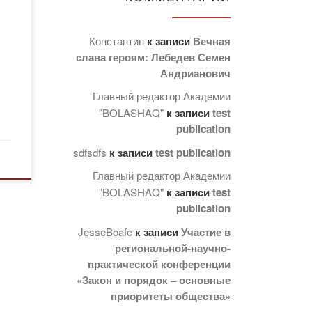
но и
Константин
к записи
Вечная
слава героям: Лебедев Семен
Андрианович
и
Главный редактор Академии
"BOLASHAQ"
к записи
test
ов
publication
sdfsdfs
к записи
test publication
Главный редактор Академии
"BOLASHAQ"
к записи
test
publication
JesseBoafe
к записи
Участие в
региональной-научно-
практической конференции
«Закон и порядок – основные
приоритеты общества»