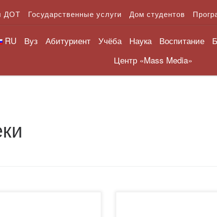
л ДОТ
Государственные услуги
Дом студентов
Прогр
RU
Вуз
Абитуриент
Учёба
Наука
Воспитание
Б
Центр «Mass Media»
еки
пошникова И. В.
7 февраля в библиотеке