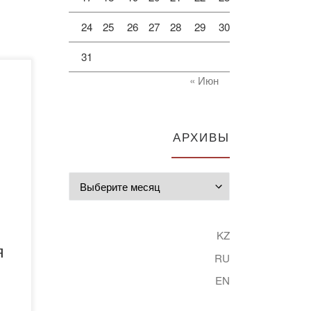
24
25
26
27
28
29
30
31
« Июн
ден
тель
АРХИВЫ
20
Архивы
ес
ия
о
KZ
я
RU
…]
EN