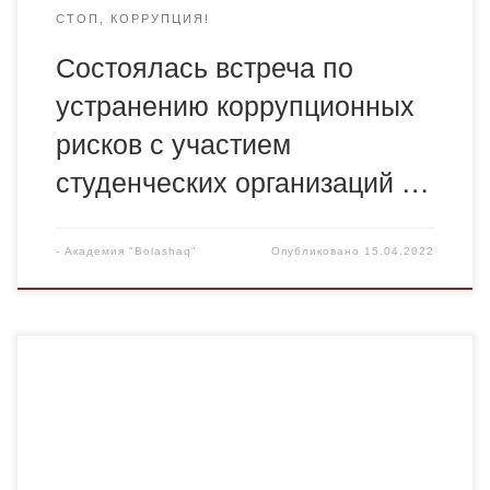
СТОП, КОРРУПЦИЯ!
Состоялась встреча по
устранению коррупционных
рисков с участием
студенческих организаций …
-
Академия "Bolashaq"
Опубликовано
15.04.2022
В сервисном центре Департамента «Antikor оrtalyǵy»
состоялся День открытых дверей для жителей области В
мероприятии приняли участие руководитель
Антикоррупионной службы Карагандинской области
Денис Шакенов, Первый заместитель руководителя —