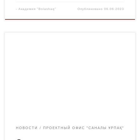
-
Академия "Bolashaq"
Опубликовано
06.06.2023
18 мая в Академии «Bolashaq» прошел семинар на тему
«Противодействие и предупреждение коррупции» с
участием сотрудника департамента Агентства по
противодействию коррупции по Карагандинской
области. В данном мероприятии приняли участие
профессорско-преподавательский состав и студенты
Академии «Bolashaq», которые заслушали доклады
спикеров. В качестве спикеров выступили спикер
пула «Antikor» — Горожанкин Виталий Валерьевич […]
НОВОСТИ
ПРОЕКТНЫЙ ОФИС "САНАЛЫ ҰРПАҚ"