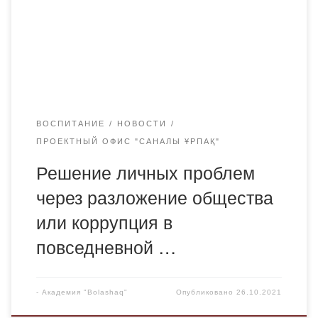
выглядит якобы законным. Таким образом, небольшие
суммы оказывают влияние на решении самых
обыденных вопросов. К таковым можно отнести
взяточничество в больницах, школах, […]
ВОСПИТАНИЕ
НОВОСТИ
ПРОЕКТНЫЙ ОФИС "САНАЛЫ ҰРПАҚ"
Решение личных проблем
через разложение общества
или коррупция в
повседневной …
-
Академия "Bolashaq"
Опубликовано
26.10.2021