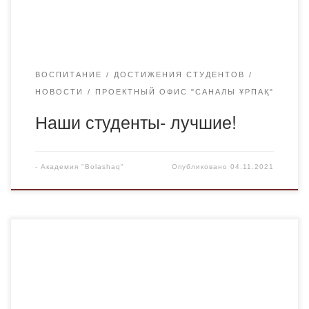
как социального явления государства и общества. Было
представлено большое количество проектов. Но […]
ВОСПИТАНИЕ
ДОСТИЖЕНИЯ СТУДЕНТОВ
НОВОСТИ
ПРОЕКТНЫЙ ОФИС "САНАЛЫ ҰРПАҚ"
Наши студенты- лучшие!
-
Академия "Bolashaq"
Опубликовано
04.11.2021
Бытовая коррупция — это один из видов коррупции, с
которым мы постоянно сталкиваемся в повседневной
жизни. За счёт применения обходных путей, в виде
существующих законов, правил и положений, все