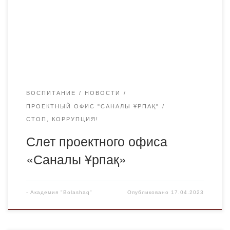
докладом о мероприятиях по противодействию
коррупции в 2-ом учебном семестре. В завершение
встречи президент студенческой республики наградил
студентов, проявивших активность в 1-м семестре.
ВОСПИТАНИЕ
НОВОСТИ
ПРОЕКТНЫЙ ОФИС "САНАЛЫ ҰРПАҚ"
СТОП, КОРРУПЦИЯ!
Слет проектного офиса
«Саналы Ұрпақ»
-
Академия "Bolashaq"
Опубликовано
17.04.2023