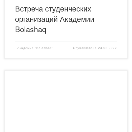
Встреча студенческих
организаций Академии
Bolashaq
-
Академия "Bolashaq"
Опубликовано
23.02.2022
14 февраля в Академии «Bolashaq» состоялась встреча,
организованная проектным офисом «Саналы ұрпақ».В
ходе встречи президент студенческой республики
«Bolashaq» Кожахметов Марлен выступил с докладом
на тему «“СТУДЕНЧЕСКОЕ САМОУПРАВЛЕНИЕ КАК
ЭФФЕКТИВНЫЙ ИНСТРУМЕНТ ПРОТИВОДЕЙСТВИЮ
КОРРУПЦИИ В ВЫСШЕМ УЧЕБНОМ ЗАВЕДЕНИИ”». В
ходе встречи спикеру студенты задавали интересующие