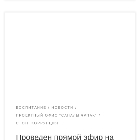
23 сентября департаментом Агентства РК по
противодействию коррупции по Карагандинской области
проведен прямой эфир на тему коррупции в системе
образования. В данном мероприятии приняла участие
проректор по социальному воспитанию Академии
«Bolashaq» Ахметова Б. Т., которая выступила с
докладом на тему «проектный менеджмент
противодействия коррупции в сфере высшего
образования».Прямой эфир транслировался […]
ВОСПИТАНИЕ
НОВОСТИ
ПРОЕКТНЫЙ ОФИС "САНАЛЫ ҰРПАҚ"
СТОП, КОРРУПЦИЯ!
Проведен прямой эфир на