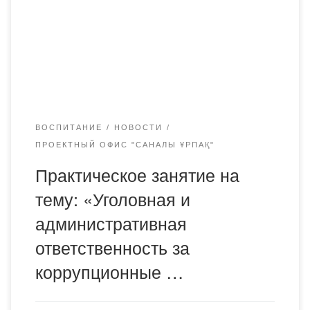
студентами 1 курса практическое занятие на тему:
«Уголовная и административная ответственность за
коррупционные действия в Республике Казахстан» по
дисциплине: «Основы антикоррупционной культуры».
Был представлен материал по административной и […]
ВОСПИТАНИЕ
НОВОСТИ
ПРОЕКТНЫЙ ОФИС "САНАЛЫ ҰРПАҚ"
Практическое занятие на
тему: «Уголовная и
административная
ответственность за
коррупционные …