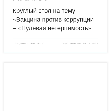
Круглый стол на тему
«Вакцина против коррупции
– «Нулевая нетерпимость»
-
Академия "Bolashaq"
Опубликовано
19.11.2021
2 ноября 2021 года в Управлении Агентства по
противодействию коррупции Республики Казахстан в
Карагандинской области студенты Академии «Bolashaq»
приняли участие в конкурсе «Лучший
антикоррупционный проект», конкурс проводился в
целях формирования у молодежи антикоррупционного
сознания, ориентированного на неприятие коррупции