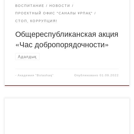
ВОСПИТАНИЕ
НОВОСТИ
ПРОЕКТНЫЙ ОФИС "САНАЛЫ ҰРПАҚ"
СТОП, КОРРУПЦИЯ!
Общереспубликанская акция
«Час добропорядочности»
Адалдық
-
Академия "Bolashaq"
Опубликовано
01.09.2022
18 апреля 2022 года был приглашен заместитель
руководителя специальной мониторинговой группы при
антикоррупционной службе Карагандинской области
Жумабеков Бейбит Кайыржанович, который провел со