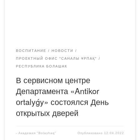
Асхат Оразхан, сотрудники Департамента, жители
региона, студенты-юристы высших учебных заведений,
курсанты Карагандинской Академии МВД РК имени
Б.Бейсенова, а также представители филиала
республиканского […]
ВОСПИТАНИЕ
НОВОСТИ
ПРОЕКТНЫЙ ОФИС "САНАЛЫ ҰРПАҚ"
РЕСПУБЛИКА БОЛАШАК
В сервисном центре
Департамента «Antikor
оrtalyǵy» состоялся День
открытых дверей
-
Академия "Bolashaq"
Опубликовано
12.04.2022