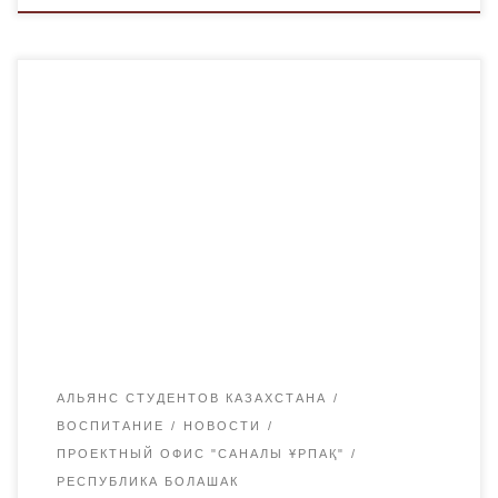
23 февраля координаторы студенческих организаций
Академии «Bolashaq» провели встречу в coworking
центре. В ходе встречи были обсуждены планы на II
учебный семестр. Кроме того, было отмечено, что
организациям важно максимально расширить связи с
другими вузами области. В завершение встречи лидеры
студенческих организаций выразили благодарность
руководству академии за помощь в проделанной […]
АЛЬЯНС СТУДЕНТОВ КАЗАХСТАНА
ВОСПИТАНИЕ
НОВОСТИ
ПРОЕКТНЫЙ ОФИС "САНАЛЫ ҰРПАҚ"
РЕСПУБЛИКА БОЛАШАК