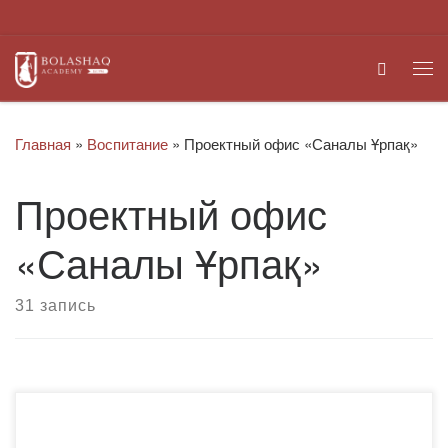
Перейти к содержимому
Search
Ме
Главная
»
Воспитание
»
Проектный офис «Саналы Ұрпақ»
Проектный офис
«Саналы Ұрпақ»
31 запись
6 июня 2023 года Карагандинским областным филиалом