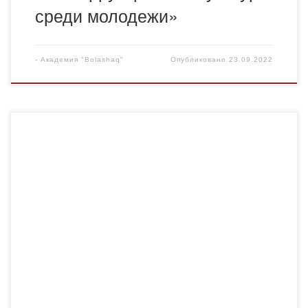
среди молодежи»
-
Академия "Bolashaq"
Опубликовано
23.09.2022
В Академии «Bolashaq» 1 сентября прошел «Час
добропорядочности», посвященный Дню знаний.
Студенты Академии посмотрели специальный видео-
ролик, подготовленный в соответствии с законом «О
противодействии коррупции» с целью формирования
антикоррупционной культуры. Кроме того, кандидат
философских наук, профессор Саттарова Фарида
Фаттаховна и заведующая кафедрой
общеобразовательных дисциплин Аупенова Алия
Укужановна провели лекцию по теме […]