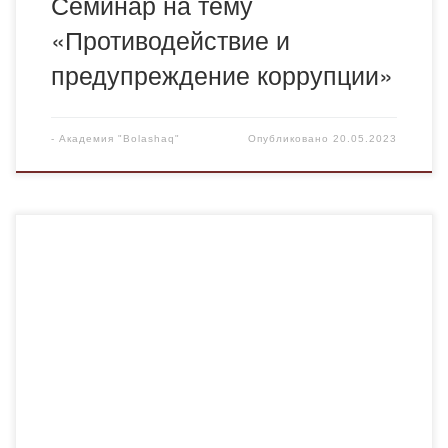
Семинар на тему
«Противодействие и
предупреждение коррупции»
-
Академия "Bolashaq"
Опубликовано
20.05.2023
19 апреля в Академии ”Bolashaq“ руководитель
проектной организации ”Саналы ұрпақ» студентка
группы Кр-21-1 Саликова Мадина среди студентов 1
курса провела встречу с целью профилактики
экстремизма и терроризма. Цель мероприятия: дать
представление о религиозном экстремизме и
терроризме среди молодежи. Демонстрация влияния
религиозных течений на общество. Размышления о
террористической деятельности, происходящей в […]