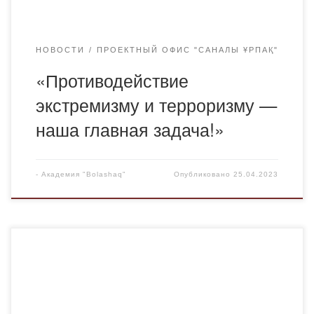
НОВОСТИ
ПРОЕКТНЫЙ ОФИС "САНАЛЫ ҰРПАҚ"
«Противодействие
экстремизму и терроризму —
наша главная задача!»
-
Академия "Bolashaq"
Опубликовано
25.04.2023
17 апреля в Академии «Bolashaq» состоялся слет
проектного офиса «Саналы Ұрпақ».В ходе встречи
координатор организации Кабдулла Амина выступила с