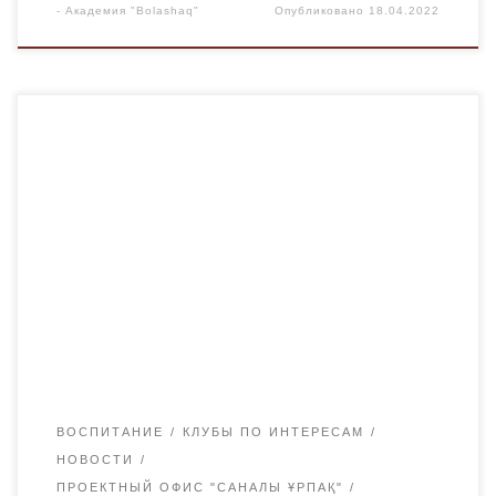
-
Академия "Bolashaq"
Опубликовано
18.04.2022
14 апреля в Академии «Bolashaq «состоялась встреча
по устранению коррупционных рисков с участием
студенческих организаций и членов Карагандинского
областного Общественного совета. В ходе встречи 2-ой
координатор проектного офиса «Саналы ұрпақ»
Канатова Жибек рассказала о проделанной работе и
предложениях по направлению информационно-
разъяснительной работы. Кроме того, предложен
комплекс пилотных антикоррупционных проектов на […]
ВОСПИТАНИЕ
КЛУБЫ ПО ИНТЕРЕСАМ
НОВОСТИ
ПРОЕКТНЫЙ ОФИС "САНАЛЫ ҰРПАҚ"