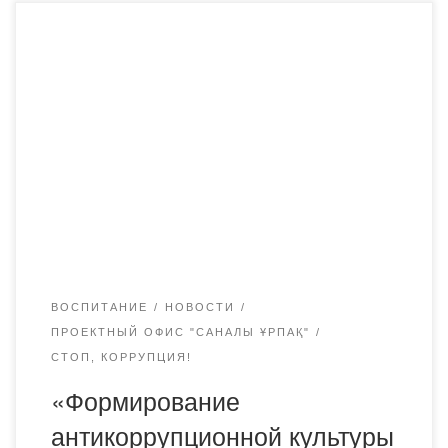
В настоящее время обилие фактов коррупции не
оставляет равнодушным каждого интеллигентного
гражданина, в какой бы сфере общества он ни
находился. Новый политический курс нового Казахстана
ставит коррупцию в разряд непосредственной угрозы
национальной безопасности и направляет государство и
общество на объединение усилий в борьбе с этим
негативным явлением. В связи с […]
ВОСПИТАНИЕ
НОВОСТИ
ПРОЕКТНЫЙ ОФИС "САНАЛЫ ҰРПАҚ"
СТОП, КОРРУПЦИЯ!
«Формирование
антикоррупционной культуры