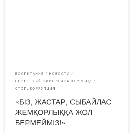
РОО «Общенациональное движение против коррупции»
ЖАҢАРУ» и при поддержке ПО «Саналы ұрпақ»
академии «Bolashaq» и ОО «Областное общество
казахского языка и культуры» была проведена акция
«БІЗ, ЖАСТАР, СЫБАЙЛАС ЖЕМҚОРЛЫҚҚА ЖОЛ
БЕРМЕЙМІЗ!». Цель семинара — искоренение
коррупции в системе образования, формирование
антикоррупционной среды. […]
ВОСПИТАНИЕ
НОВОСТИ
ПРОЕКТНЫЙ ОФИС "САНАЛЫ ҰРПАҚ"
СТОП, КОРРУПЦИЯ!
«БІЗ, ЖАСТАР, СЫБАЙЛАС
ЖЕМҚОРЛЫҚҚА ЖОЛ
БЕРМЕЙМІЗ!»