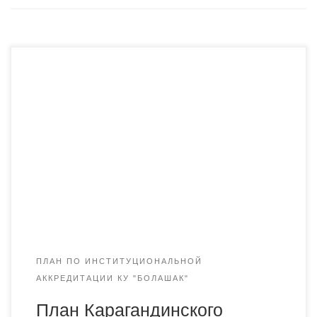
План Карагандинского университета «Болашак» по
реализации рекомендации и устранению замечаний
внешних экспертов НКАОКО по институциональной
аккредитации
ПЛАН ПО ИНСТИТУЦИОНАЛЬНОЙ
АККРЕДИТАЦИИ КУ "БОЛАШАК"
План Карагандинского