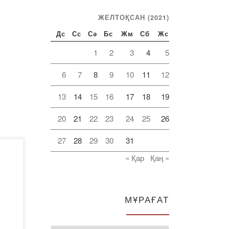
ЖЕЛТОҚСАН (2021)
Дс
Сс
Сә
Бс
Жм
Сб
Жс
1
2
3
4
5
6
7
8
9
10
11
12
13
14
15
16
17
18
19
20
21
22
23
24
25
26
27
28
29
30
31
« Қар
Қаң »
D0%A
0%D
МҰРАҒАТ
%D
0%9
8%D