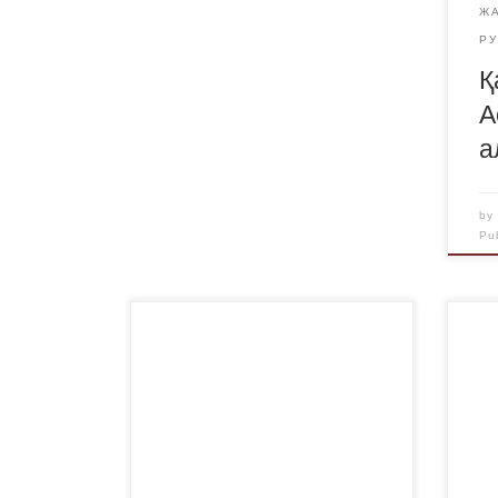
Ж
Р
Қ
А
а
b
Pu
24 желтоқсан күні Достық үйінде
Ауы
Қарағанды облысының жастар
ішк
саясаты мәселелері жөніндегі
ард
басқармасы «Қарағанды
пол
облысының жастар ресурстық
кан
орталығы «КММ
каф
ұйымдастырумен «UPGRADE»
қай