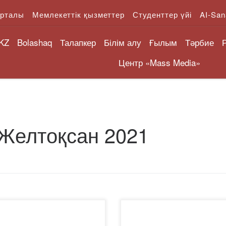
орталы
Мемлекеттік қызметтер
Студенттер үйі
AI-San
KZ
Bolashaq
Талапкер
Білім алу
Ғылым
Тәрбие
Центр «Mass Media»
Желтоқсан 2021
1 жылдың 30 желтоқсанында
Қоғамдық емтихандарды өтк