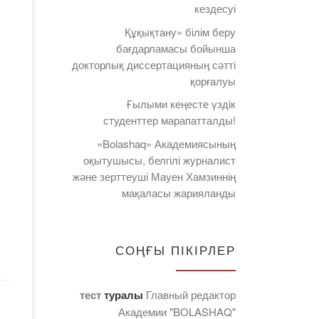
кездесуі
Құқықтану» білім беру
024
бағдарламасы бойынша
докторлық диссертацияның сәтті
с
қорғалуы
лыми
Ғылыми кеңесте үздік
студенттер марапатталды!
«Bolashaq» Академиясының
ы:
оқытушысы, белгілі журналист
және зерттеуші Мауен Хамзиннің
мақаласы жарияланды
алды
СОҢҒЫ ПІКІРЛЕР
тест
туралы
Главный редактор
Академии "BOLASHAQ"