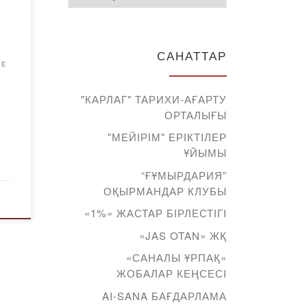
САНАТТАР
ИЕ
"КАРЛАГ" ТАРИХИ-АҒАРТУ
ОРТАЛЫҒЫ
"МЕЙІРІМ" ЕРІКТІЛЕР
ҰЙЫМЫ
“ҒҰМЫРДАРИЯ”
ОҚЫРМАНДАР КЛУБЫ
«1%» ЖАСТАР БІРЛЕСТІГІ
«JAS OTAN» ЖҚ
«САНАЛЫ ҰРПАҚ»
ЖОБАЛАР КЕҢСЕСІ
AI-SANA БАҒДАРЛАМА