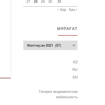
27
28
29
30
31
ау
« Қар
Қаң »
л
ің
МҰРАҒАТ
п
Мұрағат
KZ
RU
шін
і.
EN
Галерея академическая
мобильность