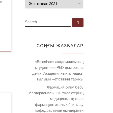
Мұрағат
АР
D0%B
SEARCH
Search …
3%
D0
D%D
СОҢҒЫ ЖАЗБАЛАР
0%B
8%
«Bolashaq» академиясының
%D
студентінен PhD докторына
дейін: Академияның алғашқы
ғылыми жетістігінің тарихы
Фармация білім беру
бағдарламасының түлектерінің
медициналық және
ім
фармацевтикалық бақылау
дан
кафедрасының өкілдерімен