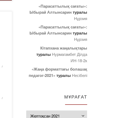
«Парасаттылық сағаты»:
Ыбырай Алтынсарин
туралы
Нұрзия
D0%9
«Парасаттылық сағаты»:
D-
Ыбырай Алтынсарин
туралы
%D
Нұрзия
0%
Кітапхана жаңалықтары
B8%
туралы
Нурмагамбет Дiлда
ИН-18-2к
%D
«Жаңа форматтағы болашақ
педагог-2021»
туралы
Несібелі
%D0
%8
МҰРАҒАТ
Мұрағат