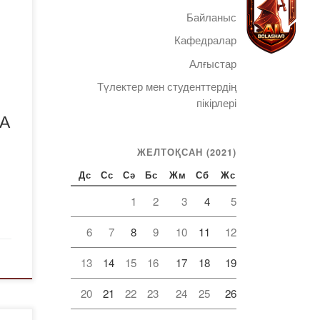
Байланыс
ды.
Кафедралар
Алғыстар
Түлектер мен студенттердің
к,
Telegram
пікірлері
А
ЖЕЛТОҚСАН (2021)
ігін
Дс
Сс
Сә
Бс
Жм
Сб
Жс
1
2
3
4
5
ия»
6
7
8
9
10
11
12
13
14
15
16
17
18
19
20
21
22
23
24
25
26