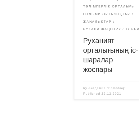
дайлары көбінесе
ТӘЛІМГЕРЛІК ОРТАЛЫҒЫ
денттердің өздеріне […]
ҒЫЛЫМИ ОРТАЛЫҚТАР
ЖАҢАЛЫҚТАР
РУХАНИ ЖАҢҒЫРУ
ТӘРБ
Руханият
орталығының іс-
шаралар
жоспары
by
Академия "Bolashaq"
Published
22.12.2021