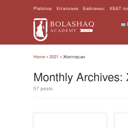
Platonus
Кітапхана
Байланыс
КББТ п
Skip to content
Home
»
2021
»
Желтоқсан
Monthly Archives:
57 posts
Қымбатты әріптестер! Жаңа
202