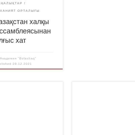
АҢАЛЫҚТАР
УХАНИЯТ ОРТАЛЫҒЫ
азақстан халқы
ссамблеясынан
лғыс хат
y
Академия "Bolashaq"
blished
29.12.2021
р сырқаттың салдарынан
https://bolashaq.edu.kz/wp-
і істер органдарының
content/uploads/2021/12/%
агері, отставкадағы
1%D0%91%D0%9E%D0%A
ковник, заң ғылымдарының
0%9D%D0%98%D0%9A-
дидаты, заң пәндері
%D0%9A%D0%9E%D0%9D
едрасының профессоры
0%A4%D0%95%D0%A0%D
тыс болды. Мазур Николай
5%D0%9D%D0%A6%D0%9