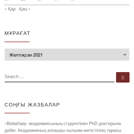
« Қар
Қаң »
МҰРАҒАТ
Мұрағат
SEARCH
Se
СОҢҒЫ ЖАЗБАЛАР
«Bolashaq» академиясының студентінен PhD докторына
дейін: Академияның алғашқы ғылыми жетістігінің тарихы