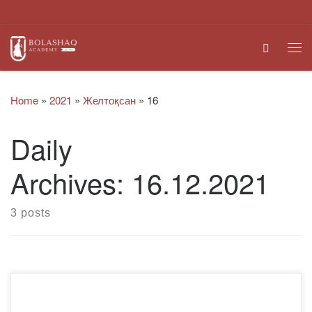
Skip to content
Search
Me
Home
»
2021
»
Желтоқсан
»
16
Daily
Archives:
16.12.2021
3 posts