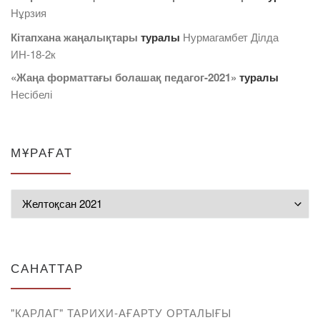
Нұрзия
Кітапхана жаңалықтары
туралы
Нурмагамбет Дiлда
ИН-18-2к
«Жаңа форматтағы болашақ педагог-2021»
туралы
Несібелі
МҰРАҒАТ
Мұрағат
САНАТТАР
"КАРЛАГ" ТАРИХИ-АҒАРТУ ОРТАЛЫҒЫ