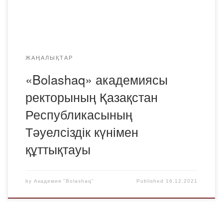
ЖАҢАЛЫҚТАР
«Bolashaq» академиясы
ректорының Қазақстан
Республикасының
Тәуелсіздік күнімен
құттықтауы
by
Академия "Bolashaq"
Published
16.12.2021