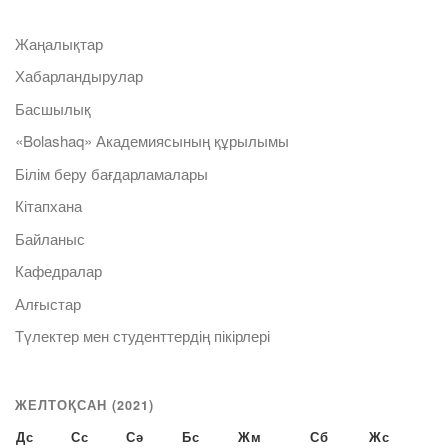
Жаңалықтар
Хабарландырулар
Басшылық
«Bolashaq» Академиясының құрылымы
Білім беру бағдарламалары
Кітапхана
Байланыс
Кафедралар
Алғыстар
Түлектер мен студенттердің пікірлері
ЖЕЛТОҚСАН (2021)
Дс
Сс
Сә
Бс
Жм
Сб
Жс