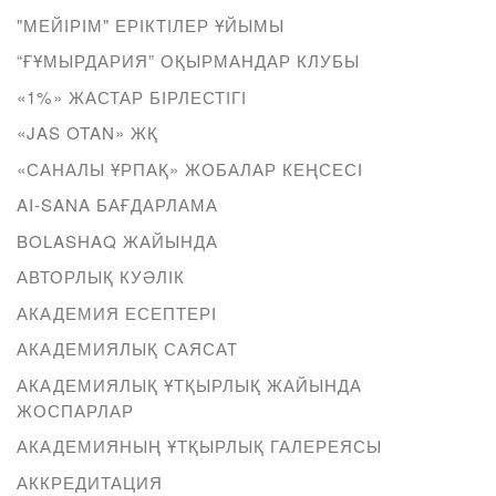
"МЕЙІРІМ" ЕРІКТІЛЕР ҰЙЫМЫ
“ҒҰМЫРДАРИЯ” ОҚЫРМАНДАР КЛУБЫ
«1%» ЖАСТАР БІРЛЕСТІГІ
«JAS OTAN» ЖҚ
«САНАЛЫ ҰРПАҚ» ЖОБАЛАР КЕҢСЕСІ
AI-SANA БАҒДАРЛАМА
BOLASHAQ ЖАЙЫНДА
АВТОРЛЫҚ КУӘЛІК
АКАДЕМИЯ ЕСЕПТЕРІ
АКАДЕМИЯЛЫҚ САЯСАТ
АКАДЕМИЯЛЫҚ ҰТҚЫРЛЫҚ ЖАЙЫНДА
ЖОСПАРЛАР
АКАДЕМИЯНЫҢ ҰТҚЫРЛЫҚ ГАЛЕРЕЯСЫ
АККРЕДИТАЦИЯ