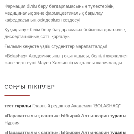
Фармация білім беру бағдарламасының түлектерінің
медициналық және фармацевтикалық бақылау
кафедрасының өкілдерімен кездесуі
Құқықтану» білім беру бағдарламасы бойынша докторлық
диссертацияның сәтті қорғалуы
Ғылыми кеңесте үздік студенттер марапатталды!
«Bolashaq» Академиясының оқытушысы, белгілі журналист
және зерттеуші Мауен Хамзиннің мақаласы жарияланды
СОҢҒЫ ПІКІРЛЕР
тест
туралы
Главный редактор Академии "BOLASHAQ"
«Парасаттылық сағаты»: Ыбырай Алтынсарин
туралы
Нұрзия
«Парасаттылық сағаты»: Ыбырай Алтынсарин
туралы