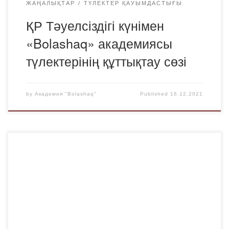
ЖАҢАЛЫҚТАР
ТҮЛЕКТЕР ҚАУЫМДАСТЫҒЫ
ҚР Тәуелсіздігі күнімен
«Bolashaq» академиясы
түлектерінің құттықтау сөзі
by
Академия "Bolashaq"
Published
16.12.2021