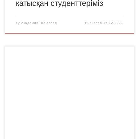
қатысқан студенттеріміз
by
Академия "Bolashaq"
Published
16.12.2021