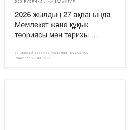
БЕЗ РУБРИКИ
ЖАҢАЛЫҚТАР
2026 жылдың 27 ақпанында
Мемлекет және құқық
теориясы мен тарихы …
by
Главный редактор Академии "BOLASHAQ"
Published
03.03.2026
Бүгін «Bolashaq» Академиясында қызметкерлер мен
білім алушылардың қатысуымен жыл сайынғы оқу-
жаттығу эвакуациясы өткізілді. Іс-шараның мақсаты –
төтенше жағдай кезінде қауіпсіз әрекет ету дағдыларын
жетілдіру және эвакуациялау тәртібін пысықтау. Оқу-
жаттығу жұмыстарын «ADA Safety» ЖШС мамандары