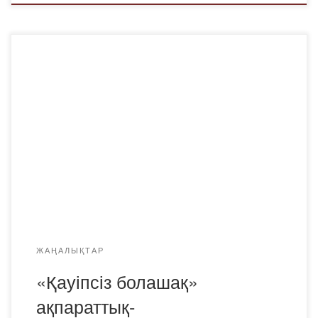
«Bolashaq» Академиясында «Қауіпсіз болашақ»
ақпараттық-профилактикалық жобасы аясында
студенттермен маңызды кездесу өтті. Іс-шараның
мақсаты – жастар арасында нашақорлықтың алдын алу
және қаржылық сауаттылық деңгейін арттыру. Кездесуге
Қарағанды қаласы Полиция басқармасының есірткі
қылмысына қарсы іс-қимыл бөлімінің өкілдері, сондай-ақ
Қарағанды облысы бойынша Экономикалық тергеу
департаментінің мамандары қатысты. Мамандар өз
сөздерінде есірткі қылмысының алдын […]
ЖАҢАЛЫҚТАР
«Қауіпсіз болашақ»
ақпараттық-