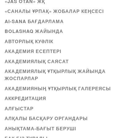
«JAS OTAN» ЖҚ
«САНАЛЫ ҰРПАҚ» ЖОБАЛАР КЕҢСЕСІ
AI-SANA БАҒДАРЛАМА
BOLASHAQ ЖАЙЫНДА
АВТОРЛЫҚ КУӘЛІК
АКАДЕМИЯ ЕСЕПТЕРІ
АКАДЕМИЯЛЫҚ САЯСАТ
АКАДЕМИЯЛЫҚ ҰТҚЫРЛЫҚ ЖАЙЫНДА
ЖОСПАРЛАР
АКАДЕМИЯНЫҢ ҰТҚЫРЛЫҚ ГАЛЕРЕЯСЫ
АККРЕДИТАЦИЯ
АЛҒЫСТАР
АЛҚАЛЫ БАСҚАРУ ОРГАНДАРЫ
АНЫҚТАМА-БАҒЫТ БЕРУШІ