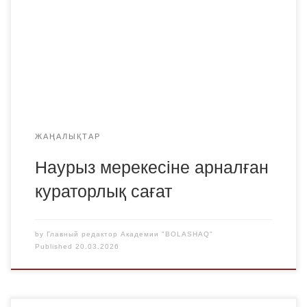
әдістемесі» (ПМНО-24-1, ПМНО-25-1) білім беру
бағдарламаларының студенттерімен Наурыз мерекесіне
арналған ашық кураторлық сағат өткізді. Іс-шара жылы
әрі достық атмосферада өтті. Кураторлар студенттерге
Наурыздың тарихы, оның Қазақстан халқы үшін […]
ЖАҢАЛЫҚТАР
Наурыз мерекесіне арналған
кураторлық сағат
by
Главный редактор Академии "BOLASHAQ"
Published
20.03.2026