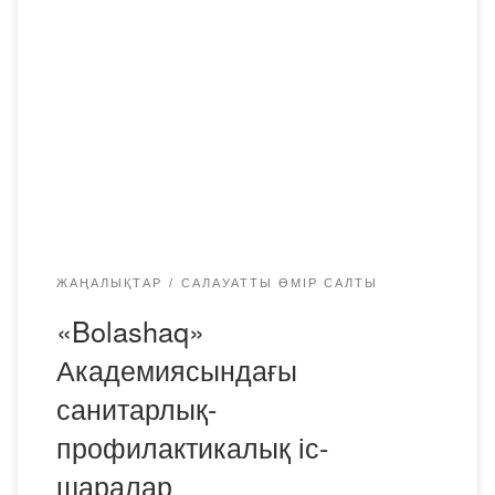
академиясының дәрігері С.Г.Кур вирустық аурулардың
таралуын болдырмау бойынша қосымша шаралар
туралы топтық талқылаулар өткізді. Қазақстанда 2025
жылдың 1 қыркүйегінен 2025 жылдың 20 қарашасына
дейін жедел респираторлық вирустық инфекцияның 2
миллионға жуық жағдайы тіркелді, оның ішінде 75 859
жағдай Қарағанды ​​облысында. В Казахстане с 1
сентября […]
ЖАҢАЛЫҚТАР
САЛАУАТТЫ ӨМІР САЛТЫ
«Bolashaq»
Академиясындағы
санитарлық-
профилактикалық іс-
шаралар