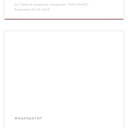
by
Главный редактор Академии "BOLASHAQ"
Published
06.03.2026
2026 жылдың 4 наурызында «Bolashaq» Академиясының
фармацевтикалық пәндер кафедрасының Академиялық
комитетінің отырысы өтті. Отырыс барысында 2026-2027
оқу жылына арналған 6B10101 «Фармация» білім беру
бағдарламасы бойынша Академиялық комитеттің жаңа
құрамы қаралып, талқыланды. Сондай-ақ,
фармацевтикалық ұйымдар мен жұмыс берушілердің
өкілдерінен тұратын білім беру бағдарламасының
сарапшыларының құрамына ұсыныс жасалды: «RAHAT-
PHARM» ЖШС (дәріханалық ұйым) […]
ЖАҢАЛЫҚТАР