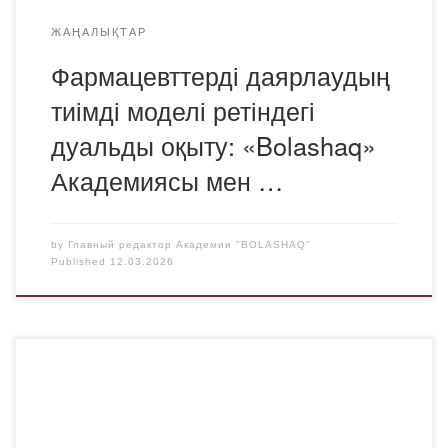
ЖАҢАЛЫҚТАР
Фармацевттерді даярлаудың
тиімді моделі ретіндегі
дуальды оқыту: «Bolashaq»
Академиясы мен …
by
Главный редактор Академии "BOLASHAQ"
Published
12.03.2026
«Қарағанды қаласының білім бөлімі» ММ әдістемелік
кабинетінің жоспарына сәйкес және «Bolashaq»
Академиясының фармацевтикалық пәндер
кафедрасының кәсіби бағдар беру және имидждік