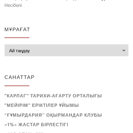
Несібелі
МҰРАҒАТ
Мұрағат
САНАТТАР
"КАРЛАГ" ТАРИХИ-АҒАРТУ ОРТАЛЫҒЫ
"МЕЙІРІМ" ЕРІКТІЛЕР ҰЙЫМЫ
“ҒҰМЫРДАРИЯ” ОҚЫРМАНДАР КЛУБЫ
«1%» ЖАСТАР БІРЛЕСТІГІ