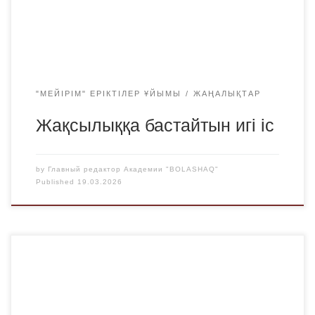
кәсіпорнының қызметкерлеріне арналды. Іс-шараның
басты мақсаты – қоғамдағы әлеуметтік қолдауды қажет
ететін жандарға мерекелік […]
"МЕЙІРІМ" ЕРІКТІЛЕР ҰЙЫМЫ
ЖАҢАЛЫҚТАР
Жақсылыққа бастайтын игі іс
by
Главный редактор Академии "BOLASHAQ"
Published
19.03.2026
Наурыз – жаңарудың, жаңа бастамалардың және
бірліктің мерекесі! Биыл «Bolashaq» Академиясында
Ұлыстың ұлы күні ерекше сән-салтанатпен аталып өтіп,
студенттер мен оқытушылар қауымы мерекені көтеріңкі