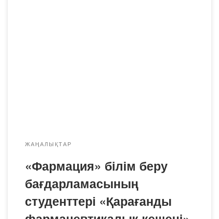
2026 жылдың 2 наурызынан бастап «Bolashaq»
Академиясының 6B10101 – «Фармация» білім беру
бағдарламасының күндізгі және қысқартылған күндізгі оқу
бөлімдерінің 1, 2, 3 және 4 курс студенттері еліміздің
жетекші фармацевтикалық компанияларының бірі
«Қарағанды ​​фармацевтикалық кешені» ЖШС-де кәсіби
практикадан өтуді бастады. Практикалық дайындық
студенттердің кәсіби құзыреттіліктерін дамытуға,
теориялық білімдерін нығайтуға және нақты […]
ЖАҢАЛЫҚТАР
«Фармация» білім беру
бағдарламасының
студенттері «Қарағанды ​​
фармацевтикалық кешені»