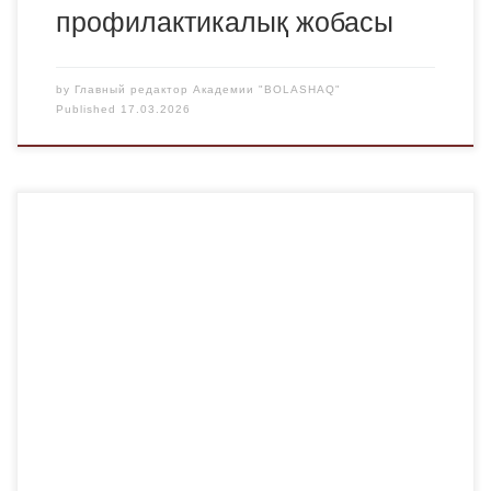
профилактикалық жобасы
by
Главный редактор Академии "BOLASHAQ"
Published
17.03.2026
2025-2026 оқу жылынан бастап «Bolashaq» Академиясы
6B10101 – «Фармация» білім беру бағдарламасы үшін
студенттердің теориялық дайындығын фармацевтика
саласындағы дәріханаларда практикалық тәжірибемен
біріктіруге бағытталған дуальды оқыту моделі іске
асырылуда. Бұл модельді әзірлеудің маңызды
кезеңдерінің бірі студенттер, «Bolashaq» Академиясы
және «Биосфера» дәріхана желісінің құрамына кіретін
стейкхолдерлер, жұмыс берушілер – «Долголет» ЖШС
және […]