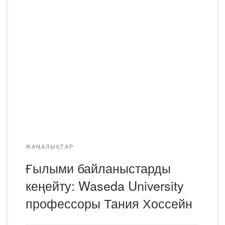
Бүгін Тания Хоссейн – Waseda University (Жапония)
университетінің профессоры оқу орнымызға арнайы
келіп, оқытушылармен кездесу өткізді. Кездесу
барысында ғалым тіл саясаты, ағылшын тілін оқыту,
сондай-ақ жасанды интеллекттің білім беру үдерісіндегі
рөлі, индекстелетін базаларда мақала шығару туралы өз
тәжірибесімен бөлісті. Сонымен қатар, халықаралық
ғылыми ынтымақтастықты дамыту, бірлескен зерттеулер
жүргізу және академиялық […]
ЖАҢАЛЫҚТАР
Ғылыми байланыстарды
кеңейту: Waseda University
профессоры Тания Хоссейн