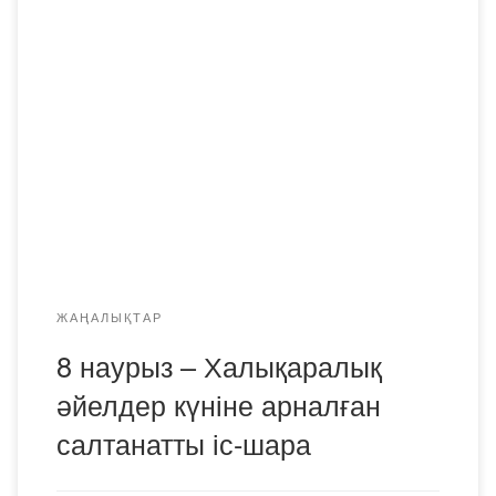
8 наурыз – Халықаралық әйелдер күніне орай
Академияда салтанатты мерекелік іс-шара
ұйымдастырылды. Мерекелік кештің басты мақсаты –
білім мен тәрбие саласында табысты еңбек етіп жүрген
нәзік жанды ұстаздар мен қызметкерлерге құрмет
көрсету, олардың қоғамдағы рөлін айшықтау болды. Іс-
шара барысында Академия ректоры Қ.Б. Аданов
құттықтау сөз сөйлеп, барша әйелдер қауымын
көктемнің […]
ЖАҢАЛЫҚТАР
8 наурыз – Халықаралық
әйелдер күніне арналған
салтанатты іс-шара