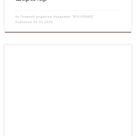
by
Главный редактор Академии "BOLASHAQ"
Published
03.03.2026
2026 жылдың 27 ақпанында Мемлекет және құқық
теориясы мен тарихы кафедрасының ұйымдастыруымен
Жастар орталығында «Менің заң шығармашылық
бастамам» атты өңірлік байқау жоғары деңгейде өтті.
Байқаудың басты мақсаты – жастардың заң
шығармашылығына қызығушылығын арттыру, құқықтық
мәдениетін қалыптастыру және болашақ заңгерлердің
бастамаларын қолдау болды. Аталған іс-шараға өңірдегі
жоғары оқу орындарының заң факультеттерінің […]