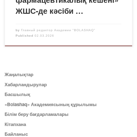
ЖШС-де кәсіби …
by
Главный редактор Академии "BOLASHAQ"
Published
02.03.2026
Жаңалықтар
Хабарландырулар
Басшылық
«Bolashaq» Академиясының құрылымы
Білім беру бағдарламалары
Кітапхана
Байланыс