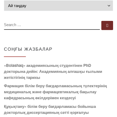
Мұрағат
SEARCH
Se
СОҢҒЫ ЖАЗБАЛАР
«Bolashaq» академиясының студентінен PhD
докторына дейін: Академияның алғашқы ғылыми
жетістігінің тарихы
Фармация білім беру бағдарламасының түлектерінің
медициналық және фармацевтикалық бақылау
кафедрасының өкілдерімен кездесуі
Құқықтану» білім беру бағдарламасы бойынша
докторлық диссертацияның сәтті қорғалуы