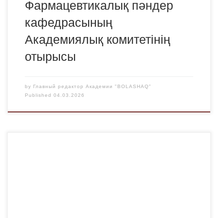
Фармацевтикалық пәндер
кафедрасының
Академиялық комитетінің
отырысы
by
Главный редактор Академии "BOLASHAQ"
Published
04.03.2026
Bolashaq» Академиясының профессор-оқытушылар
құрамы үшін ішкі академиялық ұтқырлық бағдарламасын
іске асыру аясында «Қарағанды ​​медицина университеті»
КеАҚ Фармация мектебінде «Фармация» білім беру
бағдарламасының 5-курс студенттеріне арналған
сабақтар басталды. 2026 жылдың 3-20 наурыз
аралығында бұл сабақтарды медицина ғылымдарының