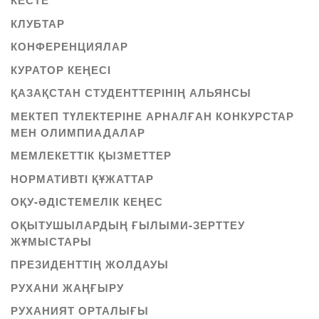
КЕСТЕ
КЛУБТАР
КОНФЕРЕНЦИЯЛАР
КУРАТОР КЕҢЕСІ
ҚАЗАҚСТАН СТУДЕНТТЕРІНІҢ АЛЬЯНСЫ
МЕКТЕП ТҮЛЕКТЕРІНЕ АРНАЛҒАН КОНКУРСТАР
МЕН ОЛИМПИАДАЛАР
МЕМЛЕКЕТТІК ҚЫЗМЕТТЕР
НОРМАТИВТІ ҚҰЖАТТАР
ОҚУ-ӘДІСТЕМЕЛІК КЕҢЕС
ОҚЫТУШЫЛАРДЫҢ ҒЫЛЫМИ-ЗЕРТТЕУ
ЖҰМЫСТАРЫ
ПРЕЗИДЕНТТІҢ ЖОЛДАУЫ
РУХАНИ ЖАҢҒЫРУ
РУХАНИЯТ ОРТАЛЫҒЫ