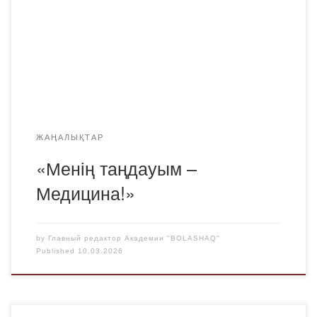
жұмыстарын іске асыру мақсатында 2026 жылғы 10
наурызда «ZOOM» платформасында Қарағанды
қаласының 8–11 сынып оқушылары (медициналық
бағыттағы сыныптар) арасында «Менің таңдауым –
Медицина!» тақырыбында қалалық байқау өткізілді.
Аталған іс-шараның мақсаты […]
ЖАҢАЛЫҚТАР
«Менің таңдауым –
Медицина!»
by
Главный редактор Академии "BOLASHAQ"
Published
10.03.2026