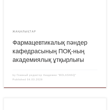
кандидаты, «Bolashaq» Академиясының
фармацевтикалық пәндер кафедрасының доценті Серик
Абдуалиевич Блялев «Фармацевтикалық қызметтің
экологиялық аспектілері» […]
ЖАҢАЛЫҚТАР
Фармацевтикалық пәндер
кафедрасының ПОҚ-ның
академиялық ұтқырлығы
by
Главный редактор Академии "BOLASHAQ"
Published
04.03.2026
2025 жылдың 25 қарашасында «Болашақ»