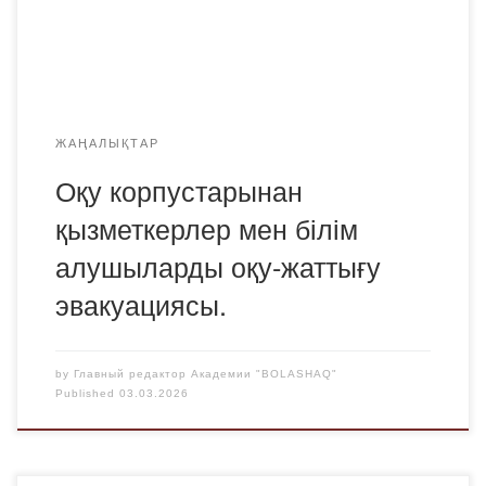
ұйымдастырып, қауіпсіздік талаптарын түсіндіріп,
практикалық нұсқаулықтар берді. Жаттығу барысында
қатысушылар эвакуациялау жоспарына сәйкес
ғимараттан белгіленген тәртіппен […]
ЖАҢАЛЫҚТАР
Оқу корпустарынан
қызметкерлер мен білім
алушыларды оқу-жаттығу
эвакуациясы.
by
Главный редактор Академии "BOLASHAQ"
Published
03.03.2026