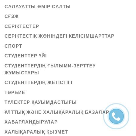
САЛАУАТТЫ ӨМІР САЛТЫ
СҒЗЖ
СЕРІКТЕСТЕР
СЕРІКТЕСТІК ЖӨНІНДЕГІ КЕЛІСІМШАРТТАР
СПОРТ
СТУДЕНТТЕР ҮЙІ
СТУДЕНТТЕРДІҢ ҒЫЛЫМИ-ЗЕРТТЕУ
ЖҰМЫСТАРЫ
СТУДЕНТТЕРДІҢ ЖЕТІСТІГІ
ТӘРБИЕ
ТҮЛЕКТЕР ҚАУЫМДАСТЫҒЫ
ҰЛТТЫҚ ЖӘНЕ ХАЛЫҚАРАЛЫҚ БАЗАЛАР
ХАБАРЛАНДЫРУЛАР
ХАЛЫҚАРАЛЫҚ ҚЫЗМЕТ