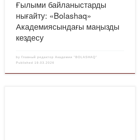
Ғылыми байланыстарды
нығайту: «Bolashaq»
Академиясындағы маңызды
кездесу
by
Главный редактор Академии "BOLASHAQ"
Published
19.03.2026
2026 жылғы 19 наурыз күні Bolashaq Академиясының
«Шетел тілдері және мәдениетаралық коммуникация»
кафедрасы Академияның 30 жылдығына орай
ұйымдастырылған «30 игі іс» науқаны аясында ерекше
мазмұнды мерекелік іс-шара өткізді. Аталған шара Қазақ
зағиптар қоғамы ҚБ Қарағанды оқу-өндірістік