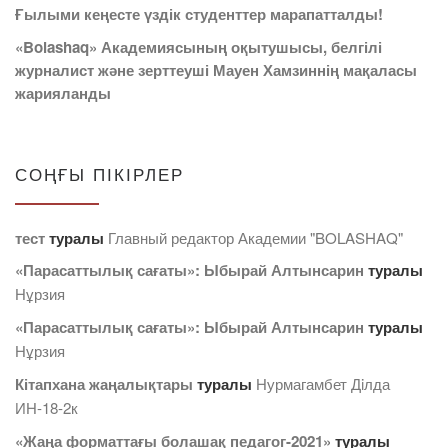
Ғылыми кеңесте үздік студенттер марапатталды!
«Bolashaq» Академиясының оқытушысы, белгілі
журналист және зерттеуші Мауен Хамзиннің мақаласы
жарияланды
СОҢҒЫ ПІКІРЛЕР
тест
туралы
Главный редактор Академии "BOLASHAQ"
«Парасаттылық сағаты»: Ыбырай Алтынсарин
туралы
Нұрзия
«Парасаттылық сағаты»: Ыбырай Алтынсарин
туралы
Нұрзия
Кітапхана жаңалықтары
туралы
Нурмагамбет Дiлда
ИН-18-2к
«Жаңа форматтағы болашақ педагог-2021»
туралы