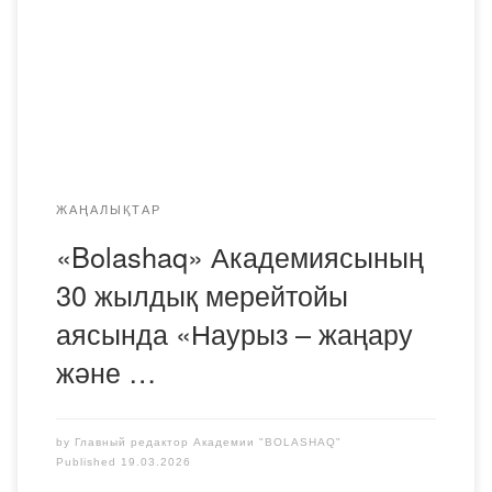
көңіл-күймен қарсы алды. Мерекелік іс-шара барысында
ұлттық құндылықтар кеңінен дәріптеліп, қазақ халқының
бай мәдениеті мен салт-дәстүрлері кеңінен
насихатталды. Бұл күн әр қатысушыға бірлік пен
татулықтың маңызын […]
ЖАҢАЛЫҚТАР
«Bolashaq» Академиясының
30 жылдық мерейтойы
аясында «Наурыз – жаңару
және …
by
Главный редактор Академии "BOLASHAQ"
Published
19.03.2026