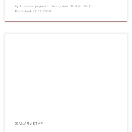
by
Главный редактор Академии "BOLASHAQ"
Published
19.03.2026
«Bolashaq» Академиясының ғылыми өмірінде маңызды
оқиға орын алды: оқу ордамызға қонақ ретінде
педагогика ғылымдарының докторы, профессор, шет
тілдері факультетінің деканы Костина Екатерина
Алексеевна келді. Ол – Ресейде ғана емес, шет тілдерін
оқыту саласында халықаралық деңгейде танымал
маман. Академия білім алушылары үшін ашық дәріс
өткізіліп, сонымен қатар алдағы ынтымақтастық
мәселелері талқыланды. […]
ЖАҢАЛЫҚТАР