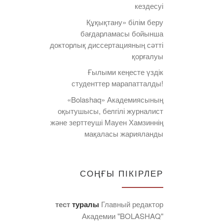
кездесуі
Құқықтану» білім беру
бағдарламасы бойынша
докторлық диссертацияның сәтті
қорғалуы
Ғылыми кеңесте үздік
студенттер марапатталды!
«Bolashaq» Академиясының
оқытушысы, белгілі журналист
және зерттеуші Мауен Хамзиннің
мақаласы жарияланды
СОҢҒЫ ПІКІРЛЕР
тест
туралы
Главный редактор
Академии "BOLASHAQ"