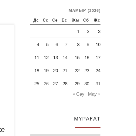
МАМЫР (2026)
Дс
Сс
Сә
Бс
Жм
Сб
Жс
1
2
3
ысы
4
5
6
7
8
9
10
в
11
12
13
14
15
16
17
18
19
20
21
22
23
24
-
25
26
27
28
29
30
31
« Сәу
Мау »
р XХ
дің
МҰРАҒАТ
ихи
ке
н-