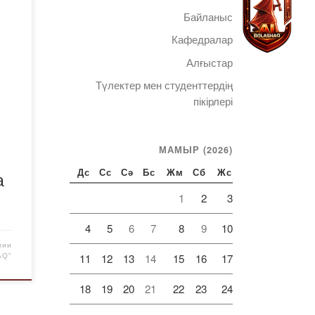
м
Байланыс
ші-
н
Кафедралар
не
Алғыстар
ші
Түлектер мен студенттердің
иада
Telegram
пікірлері
І
нда
МАМЫР (2026)
ің
а
Дс
Сс
Сә
Бс
Жм
Сб
Жс
1
2
3
згі
4
5
6
7
8
9
10
мии
11
12
13
14
15
16
17
AQ"
18
19
20
21
22
23
24