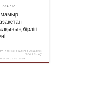
АҢАЛЫҚТАР
 мамыр –
азақстан
алқының бірлігі
үні
by
Главный редактор Академии
"BOLASHAQ"
blished
01.05.2026