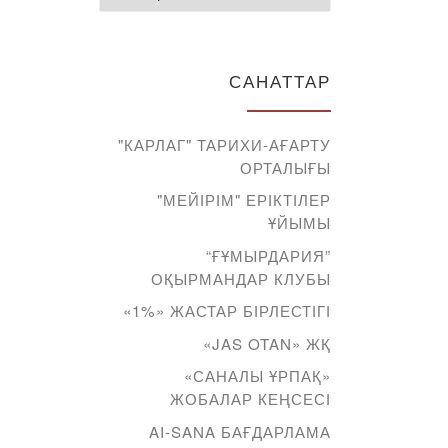
САНАТТАР
"КАРЛАГ" ТАРИХИ-АҒАРТУ
ОРТАЛЫҒЫ
"МЕЙІРІМ" ЕРІКТІЛЕР
ҰЙЫМЫ
“ҒҰМЫРДАРИЯ”
ОҚЫРМАНДАР КЛУБЫ
«1%» ЖАСТАР БІРЛЕСТІГІ
«JAS OTAN» ЖҚ
«САНАЛЫ ҰРПАҚ»
ЖОБАЛАР КЕҢСЕСІ
AI-SANA БАҒДАРЛАМА