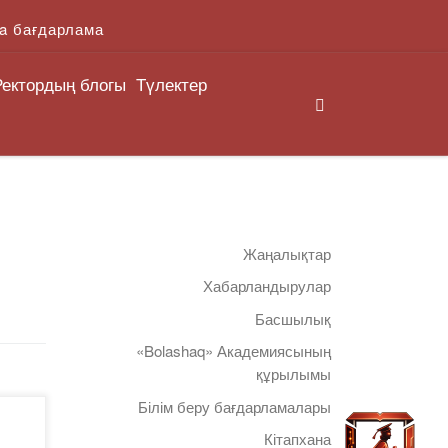
a бағдарлама
Ректордың блогы
Түлектер
Search
Жаңалықтар
Хабарландырулар
Басшылық
«Bolashaq» Академиясының
құрылымы
Білім беру бағдарламалары
а
Кітапхана