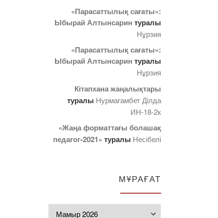
«Парасаттылық сағаты»:
Ыбырай Алтынсарин
туралы
Нұрзия
«Парасаттылық сағаты»:
Ыбырай Алтынсарин
туралы
Нұрзия
Кітапхана жаңалықтары
туралы
Нурмагамбет Дiлда
ИН-18-2к
«Жаңа форматтағы болашақ
педагог-2021»
туралы
Несібелі
МҰРАҒАТ
Мұрағат