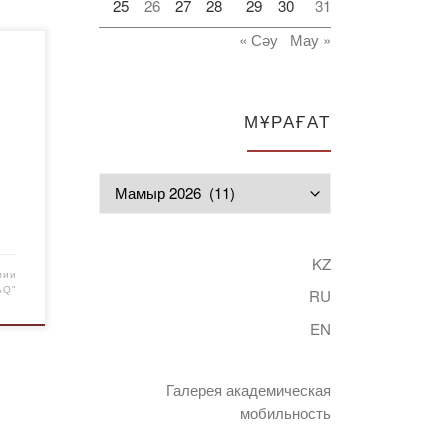
25
26
27
28
29
30
31
« Сәу
Мау »
және
7
МҰРАҒАТ
 ел
Мұрағат
н.
KZ
ық
мии
AQ"
RU
етті
мен
EN
 […]
Галерея академическая
мобильность