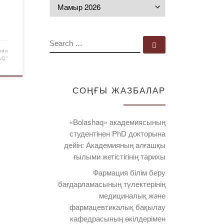
дың
Мұрағат
SEARCH
Search …
мии
AQ"
СОҢҒЫ ЖАЗБАЛАР
«Bolashaq» академиясының
студентінен PhD докторына
дейін: Академияның алғашқы
ғылыми жетістігінің тарихы
Фармация білім беру
бағдарламасының түлектерінің
медициналық және
фармацевтикалық бақылау
кафедрасының өкілдерімен