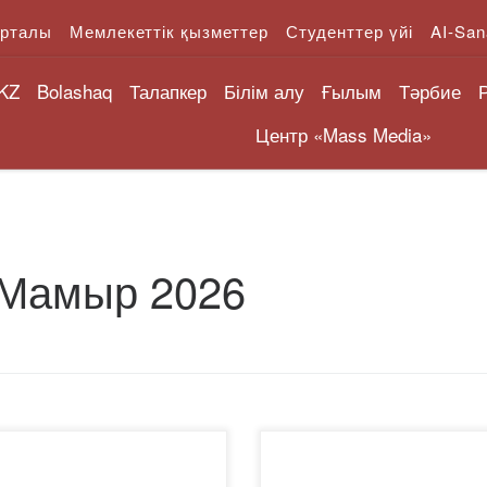
орталы
Мемлекеттік қызметтер
Студенттер үйі
AI-San
KZ
Bolashaq
Талапкер
Білім алу
Ғылым
Тәрбие
Центр «Mass Media»
Мамыр 2026
6 жылдың 26 мамырында
2026 жылдың 21 мамырынд