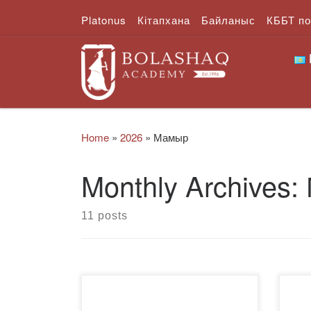
Platonus
Кітапхана
Байланыс
КББТ п
Skip to content
Home
»
2026
»
Мамыр
Monthly Archives:
11 posts
Бүгін біз халқымыздың
202