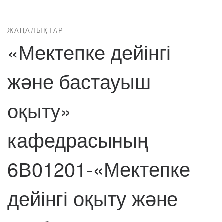
ЖАҢАЛЫҚТАР
«Мектепке дейінгі
және бастауыш
оқыту»
кафедрасының
6В01201-«Мектепке
дейінгі оқыту және