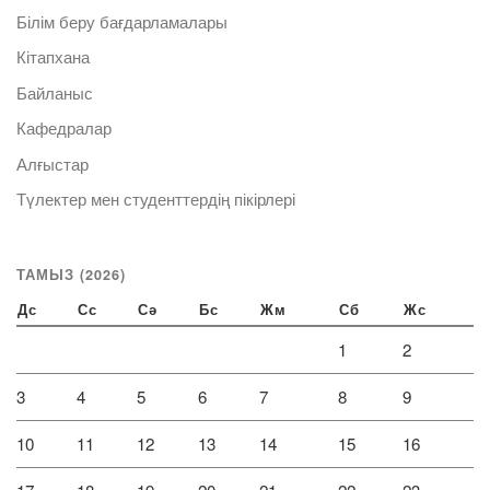
Білім беру бағдарламалары
Кітапхана
Байланыс
Кафедралар
Алғыстар
Түлектер мен студенттердің пікірлері
ТАМЫЗ (2026)
Дс
Сс
Сә
Бс
Жм
Сб
Жс
1
2
3
4
5
6
7
8
9
10
11
12
13
14
15
16