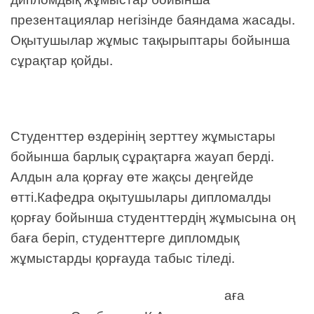
презентациялар негізінде баяндама жасады.
Оқытушылар жұмыс тақырыптары бойынша
сұрақтар қойды.
Студенттер өздерінің зерттеу жұмыстары
бойынша барлық сұрақтарға жауап берді.
Алдын ала қорғау өте жақсы деңгейде
өтті.Кафедра оқытушылары дипломалды
қорғау бойынша студенттердің жұмысына оң
баға беріп, студенттерге дипломдық
жұмыстарды қорғауда табыс тіледі.
аға