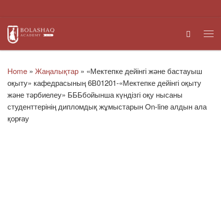
Skip to content
Search
Me
Home
»
Жаңалықтар
»
«Мектепке дейінгі және бастауыш
оқыту» кафедрасының 6В01201-«Мектепке дейінгі оқыту
және тәрбиелеу» БББбойынша күндізгі оқу нысаны
студенттерінің дипломдық жұмыстарын On-line алдын ала
қорғау