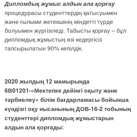
Дипломдық жұмыс алдын ала қорғау
процедурасы студенттердің қатысуымен
және ғылыми жетекшінің міндетті түрде
болуымен жүргізіледі. Табысты қорғау – бұл
дипломдық жұмыстың өзі кедергісіз
тапсырылатын 90% кепілдік.
2020 жылдың 12 мамырында
6В01201-«Мектепке дейінгі оқыту және
тәрбиелеу» білім бағдарламасы бойынша
күндізгі оқу нысанының ДОВ-16-2 тобының
студенттері дипломдық жұмыстарын
алдын ала қорғады: