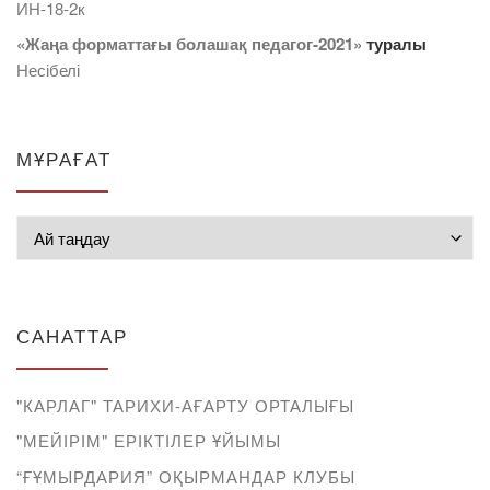
ИН-18-2к
«Жаңа форматтағы болашақ педагог-2021»
туралы
Несібелі
МҰРАҒАТ
Мұрағат
САНАТТАР
"КАРЛАГ" ТАРИХИ-АҒАРТУ ОРТАЛЫҒЫ
"МЕЙІРІМ" ЕРІКТІЛЕР ҰЙЫМЫ
“ҒҰМЫРДАРИЯ” ОҚЫРМАНДАР КЛУБЫ