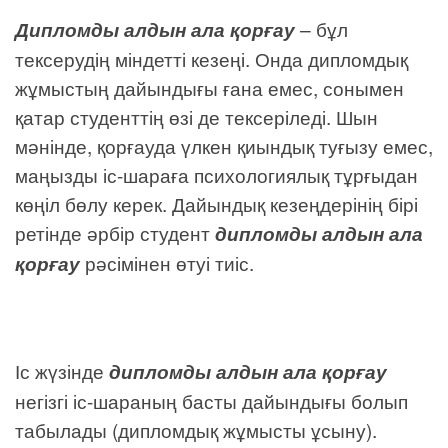
Дип
ломды алдын ала қорғау
– бұл
тексерудің міндетті кезеңі. Онда дипломдық
жұмыстың дайындығы ғана емес, сонымен
қатар студенттің өзі де тексеріледі. Шын
мәнінде, қорғауда үлкен қиындық туғызу емес,
маңызды іс-шараға психологиялық тұрғыдан
көңіл бөлу керек. Дайындық кезеңдерінің бірі
ретінде әрбір студент
дипломды алдын ала
қорғау
рәсімінен өтуі тиіс.
Іс жүзінде
дипломды алдын ала қорғау
негізгі іс-шараның басты дайындығы болып
табылады (дипломдық жұмысты ұсыну).