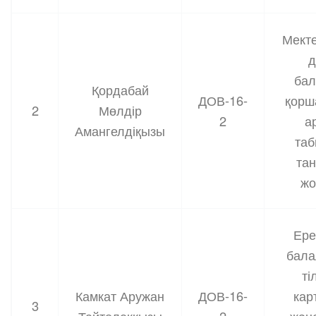
Мект
д
ба
Қордабай
ДОВ-16-
қорш
2
Мөлдір
2
а
Амангелдіқызы
таб
та
жо
Ере
бал
ті
Камкат Аружан
ДОВ-16-
кар
3
Тайтөлекқызы
2
және