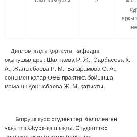
құ
арқы
не
Диплом алды қорғауға кафедра
оқытушылары: Шалтаева Р. Ж., Сарбасова К.
А., Жанысбаева Р. М., Бакарамова С. А.,
сонымен қатар ОӘБ практика бойынша
маманы Қонысбаева Ж. М. қатысты.
Бітіруші курс студенттері белгіленген
уақытта Skype-қа шықты. Студенттер
дипломдық жұмыстар бойынша