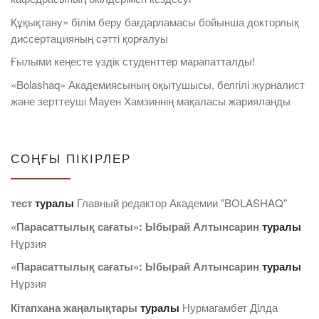
Құқықтану» білім беру бағдарламасы бойынша докторлық
диссертацияның сәтті қорғалуы
Ғылыми кеңесте үздік студенттер марапатталды!
«Bolashaq» Академиясының оқытушысы, белгілі журналист
және зерттеуші Мауен Хамзиннің мақаласы жарияланды
СОҢҒЫ ПІКІРЛЕР
тест
туралы
Главный редактор Академии "BOLASHAQ"
«Парасаттылық сағаты»: Ыбырай Алтынсарин
туралы
Нұрзия
«Парасаттылық сағаты»: Ыбырай Алтынсарин
туралы
Нұрзия
Кітапхана жаңалықтары
туралы
Нурмагамбет Дiлда