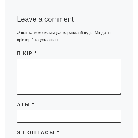
Leave a comment
Э-пошта мекенжайыңыз жарияланбайды.
Міндетті
өрістер
*
таңбаланған
ПІКІР
*
АТЫ
*
Э-ПОШТАСЫ
*