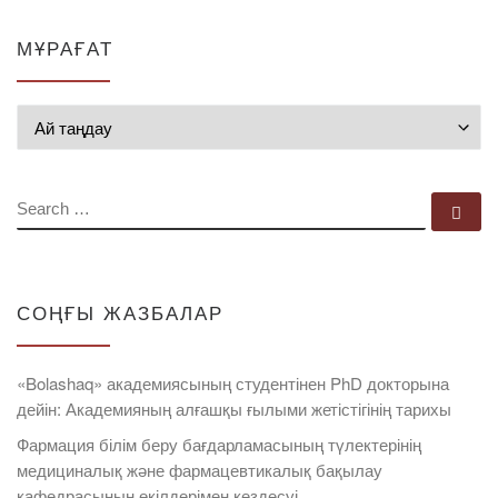
МҰРАҒАТ
Мұрағат
SEARCH
Se
СОҢҒЫ ЖАЗБАЛАР
«Bolashaq» академиясының студентінен PhD докторына
дейін: Академияның алғашқы ғылыми жетістігінің тарихы
Фармация білім беру бағдарламасының түлектерінің
медициналық және фармацевтикалық бақылау
кафедрасының өкілдерімен кездесуі