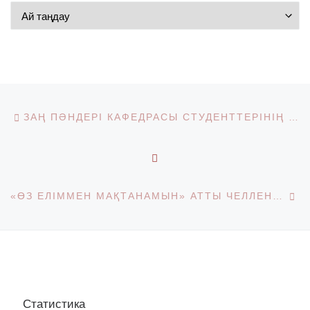
Мұрағат
Post navigation
Previous post
ЗАҢ ПӘНДЕРІ КАФЕДРАСЫ СТУДЕНТТЕРІНІҢ ДИПЛОМДЫҚ ЖҰМЫСТАРЫН АЛДЫН АЛА ҚОРҒАУ
BACK TO POST LIST
Ne
«ӨЗ ЕЛІММЕН МАҚТАНАМЫН» АТТЫ ЧЕЛЛЕНДЖДІ БАСТАЙМЫЗ
Статистика