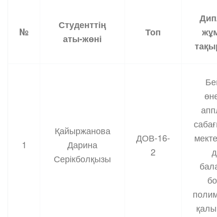
Дип
Студенттің
№
Топ
жұ
аты-жөні
тақы
Бе
өне
апп
саба
Қайыржанова
ДОВ-16-
мект
1
Дарина
2
д
Серікболқызы
бал
б
полим
қалы