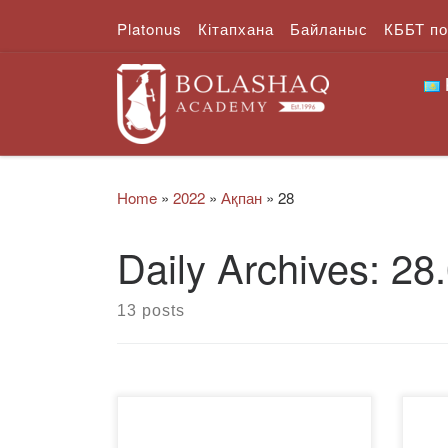
Platonus
Кітапхана
Байланыс
КББТ п
Skip to content
Home
»
2022
»
Ақпан
»
28
Daily Archives:
28
13 posts
25 ақпан күні «Жастар және
202