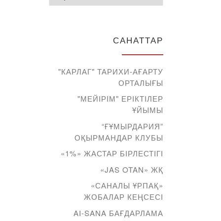
САНАТТАР
"КАРЛАГ" ТАРИХИ-АҒАРТУ
ОРТАЛЫҒЫ
"МЕЙІРІМ" ЕРІКТІЛЕР
ҰЙЫМЫ
“ҒҰМЫРДАРИЯ”
ОҚЫРМАНДАР КЛУБЫ
«1%» ЖАСТАР БІРЛЕСТІГІ
«JAS OTAN» ЖҚ
«САНАЛЫ ҰРПАҚ»
ЖОБАЛАР КЕҢСЕСІ
AI-SANA БАҒДАРЛАМА