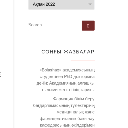
Мұрағат
ық
SEARCH
Search …
СОҢҒЫ ЖАЗБАЛАР
ары,
«Bolashaq» академиясының
Е
студентінен PhD докторына
ің
дейін: Академияның алғашқы
ғылыми жетістігінің тарихы
Фармация білім беру
ы
бағдарламасының түлектерінің
ның
медициналық және
фармацевтикалық бақылау
кафедрасының өкілдерімен