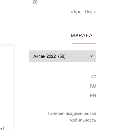
28
« Қаң
Нау »
МҰРАҒАТ
Мұрағат
н
е
KZ
RU
EN
е
Галерея академическая
мобильность
ғы