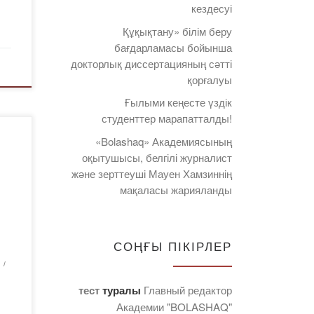
кездесуі
Құқықтану» білім беру
бағдарламасы бойынша
докторлық диссертацияның сәтті
қорғалуы
Ғылыми кеңесте үздік
студенттер марапатталды!
ың
«Bolashaq» Академиясының
рын
оқытушысы, белгілі журналист
және зерттеуші Мауен Хамзиннің
мақаласы жарияланды
к
СОҢҒЫ ПІКІРЛЕР
І
тест
туралы
Главный редактор
де
Академии "BOLASHAQ"