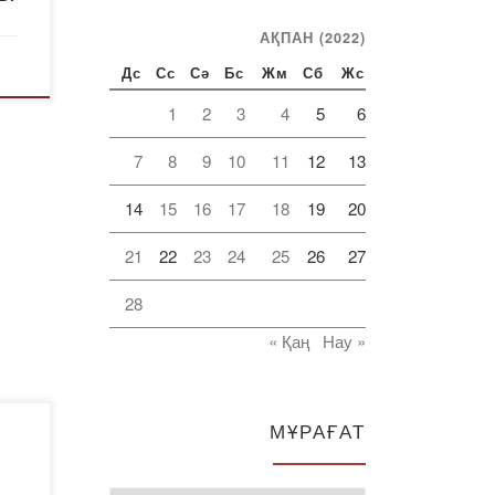
и-
АҚПАН (2022)
е
Дс
Сс
Сә
Бс
Жм
Сб
Жс
»)
1
2
3
4
5
6
7
8
9
10
11
12
13
п
14
15
16
17
18
19
20
21
22
23
24
25
26
27
28
« Қаң
Нау »
МҰРАҒАТ
л