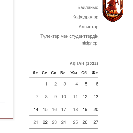
Байланыс
ның
Кафедралар
ді
Алғыстар
Түлектер мен студенттердің
Іс-
Telegram
пікірлері
АҚПАН (2022)
қу
Дс
Сс
Сә
Бс
Жм
Сб
Жс
1
2
3
4
5
6
7
8
9
10
11
12
13
ры,
14
15
16
17
18
19
20
 […]
21
22
23
24
25
26
27