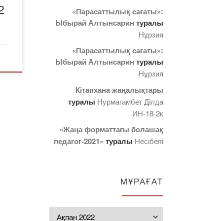
2
 3
«Парасаттылық сағаты»:
Ыбырай Алтынсарин
туралы
Нұрзия
«Парасаттылық сағаты»:
еп
Ыбырай Алтынсарин
туралы
ары
Нұрзия
Кітапхана жаңалықтары
туралы
Нурмагамбет Дiлда
ИН-18-2к
«Жаңа форматтағы болашақ
педагог-2021»
туралы
Несібелі
МҰРАҒАТ
Мұрағат