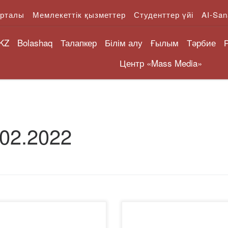
орталы
Мемлекеттік қызметтер
Студенттер үйі
AI-San
KZ
Bolashaq
Талапкер
Білім алу
Ғылым
Тәрбие
Центр «Mass Media»
.02.2022
2 жылдың 25 ақпанында
2022 жылдың 24 ақпанында