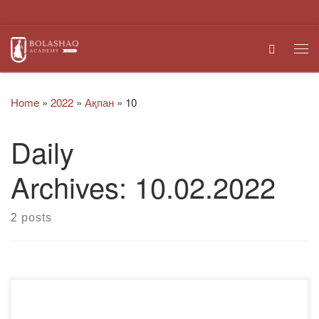
Skip to content
Search
Me
Home
»
2022
»
Ақпан
»
10
Daily
Archives:
10.02.2022
2 posts
«Bolashaq» академиясы Қарағанды облысының білім