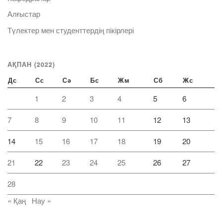
Алғыстар
Түлектер мен студенттердің пікірлері
АҚПАН (2022)
Дс
Сс
Сә
Бс
Жм
Сб
Жс
1
2
3
4
5
6
7
8
9
10
11
12
13
14
15
16
17
18
19
20
21
22
23
24
25
26
27
28
« Қаң
Нау »