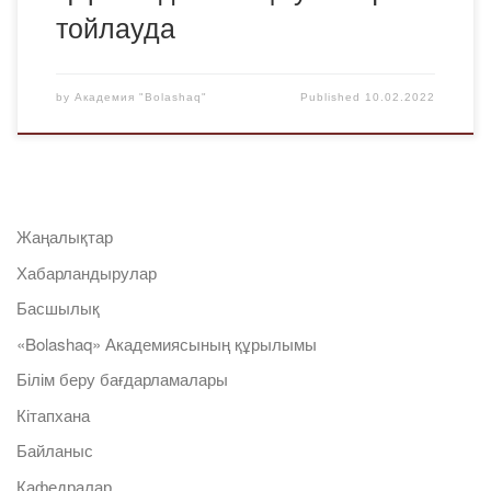
тойлауда
by
Академия "Bolashaq"
Published
10.02.2022
Жаңалықтар
Хабарландырулар
Басшылық
«Bolashaq» Академиясының құрылымы
Білім беру бағдарламалары
Кітапхана
Байланыс
Кафедралар