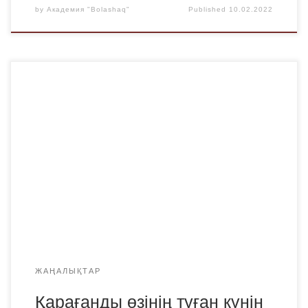
by
Академия "Bolashaq"
Published
10.02.2022
Бүгін біздің сүйікті қаламызға 88 жыл толады! Тарихтың
кезекті парағы ауыстырылды-бұл біздің қала
тұрғындарының үлкен еңбек және жетістіктер кезеңі.
Қарағанды қаласы белсенді өмір сүруде. Қаланың
келбеті өзгеруде. Қала картасында үнемі жаңа үйлер,
кәсіпорындар — кафелер мен дүкендер, шаштараздар
мен клиникалар, көптеген шеберханалар пайда болады.
Қаланың өнеркәсіптік әлеуеті қайта жандануда. Біз […]
ЖАҢАЛЫҚТАР
Қарағанды өзінің туған күнін