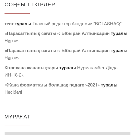
СОҢҒЫ ПІКІРЛЕР
тест
туралы
Главный редактор Академии "BOLASHAQ"
«Парасаттылық сағаты»: Ыбырай Алтынсарин
туралы
Нұрзия
«Парасаттылық сағаты»: Ыбырай Алтынсарин
туралы
Нұрзия
Кітапхана жаңалықтары
туралы
Нурмагамбет Дiлда
ИН-18-2к
«Жаңа форматтағы болашақ педагог-2021»
туралы
Несібелі
МҰРАҒАТ