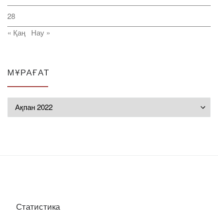
28
« Қаң
Нау »
МҰРАҒАТ
Мұрағат
Статистика