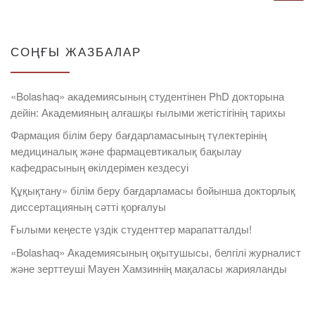
СОҢҒЫ ЖАЗБАЛАР
«Bolashaq» академиясының студентінен PhD докторына
дейін: Академияның алғашқы ғылыми жетістігінің тарихы
Фармация білім беру бағдарламасының түлектерінің
медициналық және фармацевтикалық бақылау
кафедрасының өкілдерімен кездесуі
Құқықтану» білім беру бағдарламасы бойынша докторлық
диссертацияның сәтті қорғалуы
Ғылыми кеңесте үздік студенттер марапатталды!
«Bolashaq» Академиясының оқытушысы, белгілі журналист
және зерттеуші Мауен Хамзиннің мақаласы жарияланды