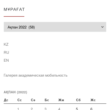
МҰРАҒАТ
Мұрағат
KZ
RU
EN
Галерея академическая мобильность
АҚПАН (2022)
Дс
Сс
Сә
Бс
Жм
Сб
Жс
1
2
3
4
5
6