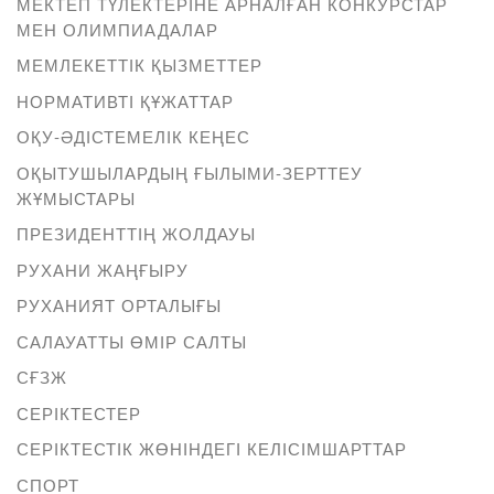
МЕКТЕП ТҮЛЕКТЕРІНЕ АРНАЛҒАН КОНКУРСТАР
МЕН ОЛИМПИАДАЛАР
МЕМЛЕКЕТТІК ҚЫЗМЕТТЕР
НОРМАТИВТІ ҚҰЖАТТАР
ОҚУ-ӘДІСТЕМЕЛІК КЕҢЕС
ОҚЫТУШЫЛАРДЫҢ ҒЫЛЫМИ-ЗЕРТТЕУ
ЖҰМЫСТАРЫ
ПРЕЗИДЕНТТІҢ ЖОЛДАУЫ
РУХАНИ ЖАҢҒЫРУ
РУХАНИЯТ ОРТАЛЫҒЫ
САЛАУАТТЫ ӨМІР САЛТЫ
СҒЗЖ
СЕРІКТЕСТЕР
СЕРІКТЕСТІК ЖӨНІНДЕГІ КЕЛІСІМШАРТТАР
СПОРТ