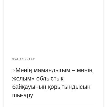
басқармасымен бірлесіп 2021 жылдың 22-24 желтоқсан
аралығында 11 сынып оқушылары үшін «Менің
мамандығым – менің жолым» атты облыстық конкурс
өткізді. Байқаудың мақсаты: 11-сынып білім
алушыларының педагогикалық қызметке деген
қабілеттерін анықтау, сыни ойлауын дамыту және білім
алушыларға болашақ мамандығы туралы өз ойларын,
көзқарастары мен идеяларын айтуға […]
ЖАҢАЛЫҚТАР
«Менің мамандығым – менің
жолым» облыстық
байқауының қорытындысын
шығару