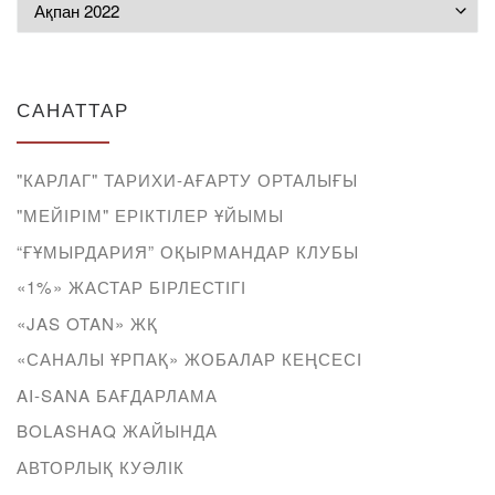
Мұрағат
САНАТТАР
"КАРЛАГ" ТАРИХИ-АҒАРТУ ОРТАЛЫҒЫ
"МЕЙІРІМ" ЕРІКТІЛЕР ҰЙЫМЫ
“ҒҰМЫРДАРИЯ” ОҚЫРМАНДАР КЛУБЫ
«1%» ЖАСТАР БІРЛЕСТІГІ
«JAS OTAN» ЖҚ
«САНАЛЫ ҰРПАҚ» ЖОБАЛАР КЕҢСЕСІ
AI-SANA БАҒДАРЛАМА
BOLASHAQ ЖАЙЫНДА
АВТОРЛЫҚ КУӘЛІК