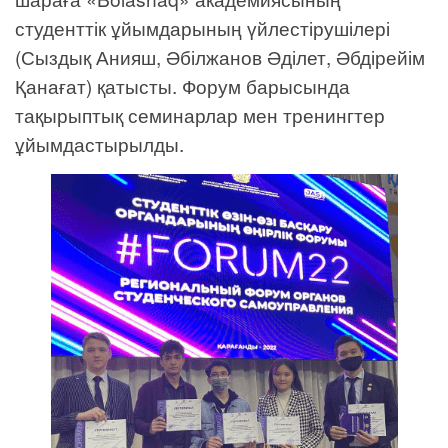
студенттік ұйымдарының үйлестірушілері
(Сыздық Анияш, Әбілжанов Әділет, Әбдірейім
Қанағат) қатысты. Форум барысында
тақырыптық семинарлар мен тренингтер
ұйымдастырылды.