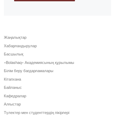
Жаңалықтар
Хабарландырулар
Басшылық
«Bolashaq» Академиясының құрылымы
Білім беру бағдарламалары
Кітапхана
Байланыс
Кафедралар
Алғыстар
Түлектер мен студенттердің пікірлері