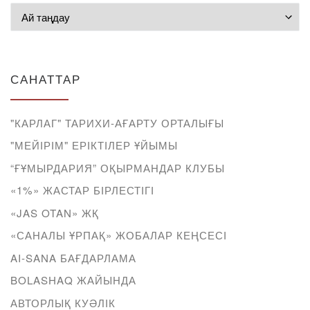
Мұрағат
САНАТТАР
"КАРЛАГ" ТАРИХИ-АҒАРТУ ОРТАЛЫҒЫ
"МЕЙІРІМ" ЕРІКТІЛЕР ҰЙЫМЫ
“ҒҰМЫРДАРИЯ” ОҚЫРМАНДАР КЛУБЫ
«1%» ЖАСТАР БІРЛЕСТІГІ
«JAS OTAN» ЖҚ
«САНАЛЫ ҰРПАҚ» ЖОБАЛАР КЕҢСЕСІ
AI-SANA БАҒДАРЛАМА
BOLASHAQ ЖАЙЫНДА
АВТОРЛЫҚ КУӘЛІК