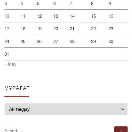
3
4
5
6
7
8
9
10
11
12
13
14
15
16
17
18
19
20
21
22
23
24
25
26
27
28
29
30
31
« Мау
МҰРАҒАТ
Мұрағат
SEARCH
Se