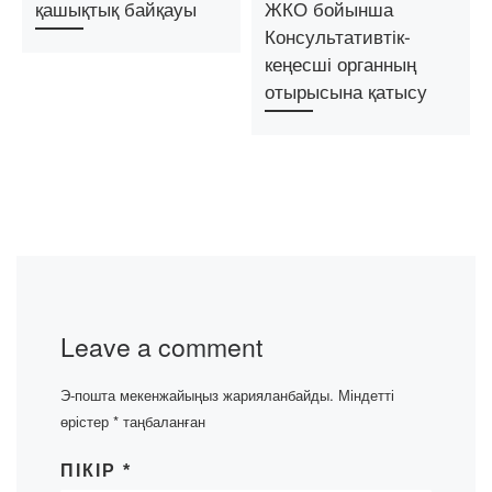
қашықтық байқауы
ЖКО бойынша
Консультативтік-
кеңесші органның
отырысына қатысу
Leave a comment
Э-пошта мекенжайыңыз жарияланбайды.
Міндетті
өрістер
*
таңбаланған
ПІКІР
*