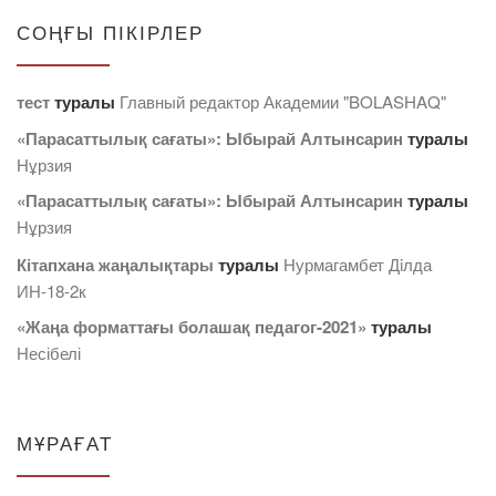
СОҢҒЫ ПІКІРЛЕР
тест
туралы
Главный редактор Академии "BOLASHAQ"
«Парасаттылық сағаты»: Ыбырай Алтынсарин
туралы
Нұрзия
«Парасаттылық сағаты»: Ыбырай Алтынсарин
туралы
Нұрзия
Кітапхана жаңалықтары
туралы
Нурмагамбет Дiлда
ИН-18-2к
«Жаңа форматтағы болашақ педагог-2021»
туралы
Несібелі
МҰРАҒАТ