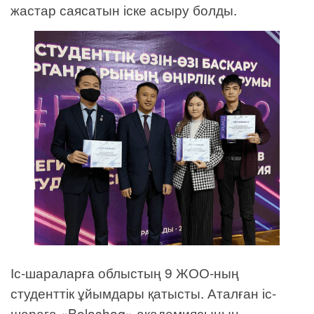
жастар саясатын іске асыру болды.
Іс-шараларға облыстың 9 ЖОО-ның
студенттік ұйымдары қатысты. Аталған іс-
шараға «Bolashaq» академиясының