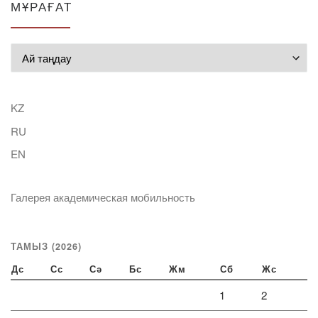
МҰРАҒАТ
Мұрағат
KZ
RU
EN
Галерея академическая мобильность
ТАМЫЗ (2026)
Дс
Сс
Сә
Бс
Жм
Сб
Жс
1
2