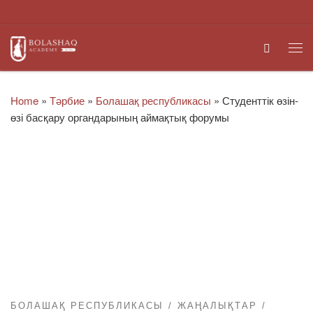
Skip to content
Search
Me
Home
»
Тәрбие
»
Болашақ республикасы
»
Студенттік өзін-
өзі басқару органдарының аймақтық форумы
БОЛАШАҚ РЕСПУБЛИКАСЫ
ЖАҢАЛЫҚТАР