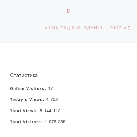
BACK TO POST LIST
Ne
«ТМД ҮЗДІК СТУДЕНТІ – 2022 «
Статистика
17
Online Visitors:
4 752
Today's Views:
5 144 112
Total Views:
1 076 239
Total Visitors: