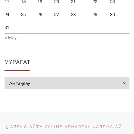
17
18
19
20
21
22
23
24
25
26
27
28
29
30
31
« Мау
МҰРАҒАТ
Мұрағат
Post navigation
Previous post
АЛҒЫС АЙТУ КҮНІНЕ АРНАЛҒАН «АЛҒЫС АЙТУ – ПАРЫЗЫМ» АТТЫ ВИДЕО-ЧЕЛЛЕНДЖ