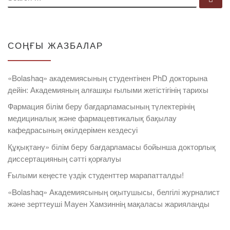
СОҢҒЫ ЖАЗБАЛАР
«Bolashaq» академиясының студентінен PhD докторына
дейін: Академияның алғашқы ғылыми жетістігінің тарихы
Фармация білім беру бағдарламасының түлектерінің
медициналық және фармацевтикалық бақылау
кафедрасының өкілдерімен кездесуі
Құқықтану» білім беру бағдарламасы бойынша докторлық
диссертацияның сәтті қорғалуы
Ғылыми кеңесте үздік студенттер марапатталды!
«Bolashaq» Академиясының оқытушысы, белгілі журналист
және зерттеуші Мауен Хамзиннің мақаласы жарияланды