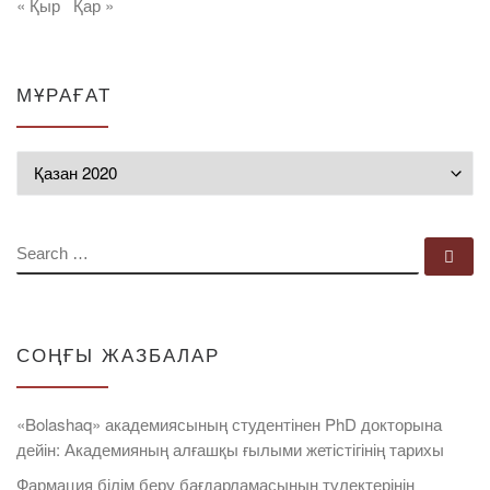
« Қыр
Қар »
МҰРАҒАТ
Мұрағат
SEARCH
Se
СОҢҒЫ ЖАЗБАЛАР
«Bolashaq» академиясының студентінен PhD докторына
дейін: Академияның алғашқы ғылыми жетістігінің тарихы
Фармация білім беру бағдарламасының түлектерінің