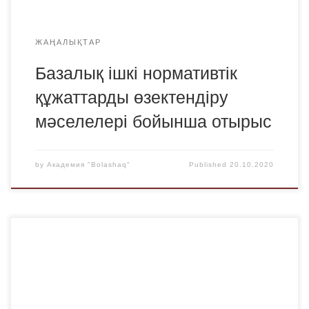
ЖАҢАЛЫҚТАР
Базалық ішкі нормативтік
құжаттарды өзектендіру
мәселелері бойынша отырыс
by
Академия "Bolashaq"
Published
20.10.2020
«Bolashaq» академиясының Жастар ісі жөніндегі
комитетінің ұйымдастыруымен қазанның 20-сында
«Праймериз – жастарға жаңа мүмкіндік» тақырыбында
дебат турнирі өтті. Турнир Америкалық парламенттік
форматта 2 фракцияның қатысуымен өтті. Мақсаты: