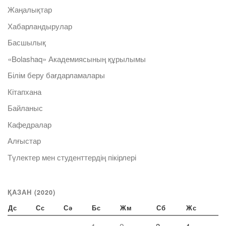
Жаңалықтар
Хабарландырулар
Басшылық
«Bolashaq» Академиясының құрылымы
Білім беру бағдарламалары
Кітапхана
Байланыс
Кафедралар
Алғыстар
Түлектер мен студенттердің пікірлері
ҚАЗАН (2020)
Дс
Сс
Сә
Бс
Жм
Сб
Жс