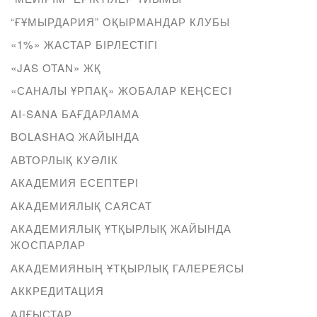
“ҒҰМЫРДАРИЯ” ОҚЫРМАНДАР КЛУБЫ
«1%» ЖАСТАР БІРЛЕСТІГІ
«JAS OTAN» ЖҚ
«САНАЛЫ ҰРПАҚ» ЖОБАЛАР КЕҢСЕСІ
AI-SANA БАҒДАРЛАМА
BOLASHAQ ЖАЙЫНДА
АВТОРЛЫҚ КУӘЛІК
АКАДЕМИЯ ЕСЕПТЕРІ
АКАДЕМИЯЛЫҚ САЯСАТ
АКАДЕМИЯЛЫҚ ҰТҚЫРЛЫҚ ЖАЙЫНДА
ЖОСПАРЛАР
АКАДЕМИЯНЫҢ ҰТҚЫРЛЫҚ ГАЛЕРЕЯСЫ
АККРЕДИТАЦИЯ
АЛҒЫСТАР