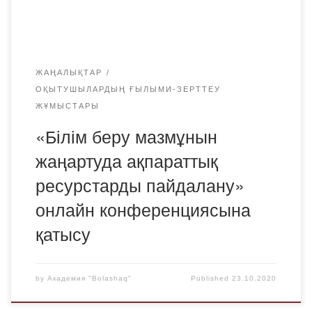
кафедрасының аға оқытушысы, гуманитарлық
ғылымдардың магистрі Сеитова Ләйлә Алғамитқызы
қатысты. […]
ЖАҢАЛЫҚТАР
ОҚЫТУШЫЛАРДЫҢ ҒЫЛЫМИ-ЗЕРТТЕУ
ЖҰМЫСТАРЫ
«Білім беру мазмұнын
жаңартуда ақпараттық
ресурстарды пайдалану»
онлайн конференциясына
қатысу
by
Академия "Bolashaq"
Published
23.10.2020