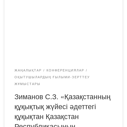
юриспруденцияның негізін қалаушы академик Салық
Зиманұлы Зимановтың 100 жылдық мерейтойын
мерекелеуге байланысты»Bolashaq» Академиясының
заң пәндері кафедрасы 2020 жылғы 20 қарашада сағат
15.00-де «С.З. Зиманов Қазақстанның құқықтық жүйесі
әдеттегі құқықтан Қазақстан Республикасының
Конституциясына дейін. Параллельдер мен
проблемалар» тақырыбында Дөңгелек үстел өткізеді. […]
ЖАҢАЛЫҚТАР
КОНФЕРЕНЦИЯЛАР
ОҚЫТУШЫЛАРДЫҢ ҒЫЛЫМИ-ЗЕРТТЕУ
ЖҰМЫСТАРЫ
Зиманов С.З. «Қазақстанның
құқықтық жүйесі әдеттегі
құқықтан Қазақстан
Республикасының