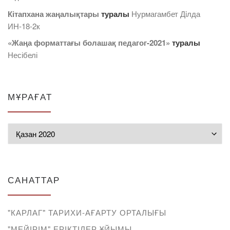
Кітапхана жаңалықтары
туралы
Нурмагамбет Дiлда
ИН-18-2к
«Жаңа форматтағы болашақ педагог-2021»
туралы
Несібелі
МҰРАҒАТ
Мұрағат
САНАТТАР
"КАРЛАГ" ТАРИХИ-АҒАРТУ ОРТАЛЫҒЫ
"МЕЙІРІМ" ЕРІКТІЛЕР ҰЙЫМЫ