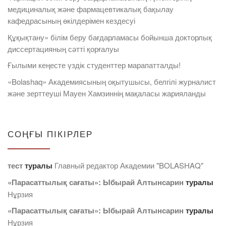
медициналық және фармацевтикалық бақылау
кафедрасының өкілдерімен кездесуі
Құқықтану» білім беру бағдарламасы бойынша докторлық
диссертацияның сәтті қорғалуы
Ғылыми кеңесте үздік студенттер марапатталды!
«Bolashaq» Академиясының оқытушысы, белгілі журналист
және зерттеуші Мауен Хамзиннің мақаласы жарияланды
СОҢҒЫ ПІКІРЛЕР
тест
туралы
Главный редактор Академии "BOLASHAQ"
«Парасаттылық сағаты»: Ыбырай Алтынсарин
туралы
Нұрзия
«Парасаттылық сағаты»: Ыбырай Алтынсарин
туралы
Нұрзия