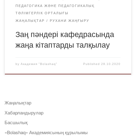
ПЕДАГОГИКА ЖӘНЕ ПЕДАГОГИКАЛЫҚ
ТӘЛІМГЕРЛІК ОРТАЛЫҒЫ
ЖАҢАЛЫҚТАР
РУХАНИ ЖАҢҒЫРУ
Заң пәндері кафедрасында
жаңа кітаптарды талқылау
by
Академия "Bolashaq"
Published
28.10.2020
Жаңалықтар
Хабарландырулар
Басшылық
«Bolashaq» Академиясының құрылымы