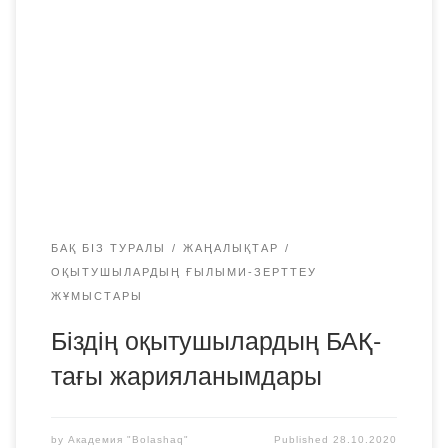
кандидаты, «Bolashaq» академиясының жоғары оқу
орнынан кейінгі білім беру бөлімінің басшысы Серімов
Елеужан Елемесұлының «РЕФОРМА САЛАНЫ
ЖЕТІЛДІРУ ҮШІН ЖАСАЛМАЙ МА?!»мақаласын
жариялады. Бұл мақалада Елеужан Елемесұлы
Қазақстан Республикасы Ішкі істер министрлігінің
құрылымдарында жүргізіліп жатқан реформаларға
түсініктеме береді. Сайттағы мақаланы оқыңыз
БАҚ БІЗ ТУРАЛЫ
ЖАҢАЛЫҚТАР
ОҚЫТУШЫЛАРДЫҢ ҒЫЛЫМИ-ЗЕРТТЕУ
ЖҰМЫСТАРЫ
Біздің оқытушылардың БАҚ-
тағы жарияланымдары
by
Академия "Bolashaq"
Published
28.10.2020