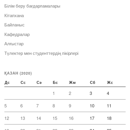
Білім беру бағдарламалары
Кітапхана
Байланыс
Кафедралар
Алғыстар
Түлектер мен студенттердің пікірлері
ҚАЗАН (2020)
Дс
Сс
Сә
Бс
Жм
Сб
Жс
1
2
3
4
5
6
7
8
9
10
11
12
13
14
15
16
17
18