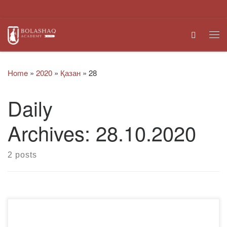
Skip to content
Search
Me
Home
»
2020
»
Қазан
»
28
Daily
Archives:
28.10.2020
2 posts
«Заң» республикалық басылымы заң ғылымдарының