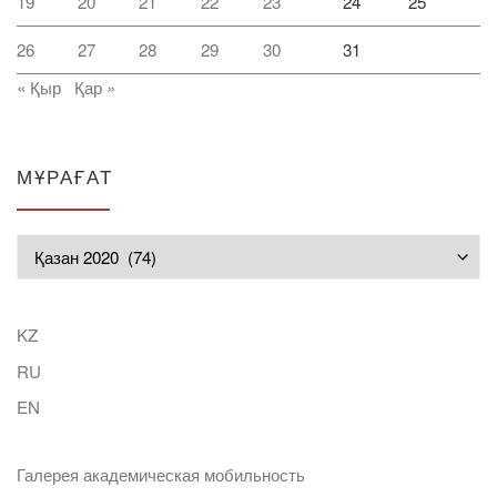
19
20
21
22
23
24
25
26
27
28
29
30
31
« Қыр
Қар »
МҰРАҒАТ
Мұрағат
KZ
RU
EN
Галерея академическая мобильность