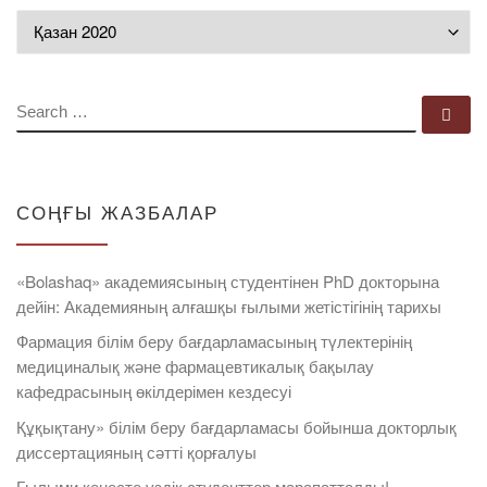
Мұрағат
SEARCH
Se
СОҢҒЫ ЖАЗБАЛАР
«Bolashaq» академиясының студентінен PhD докторына
дейін: Академияның алғашқы ғылыми жетістігінің тарихы
Фармация білім беру бағдарламасының түлектерінің
медициналық және фармацевтикалық бақылау
кафедрасының өкілдерімен кездесуі
Құқықтану» білім беру бағдарламасы бойынша докторлық
диссертацияның сәтті қорғалуы
Ғылыми кеңесте үздік студенттер марапатталды!