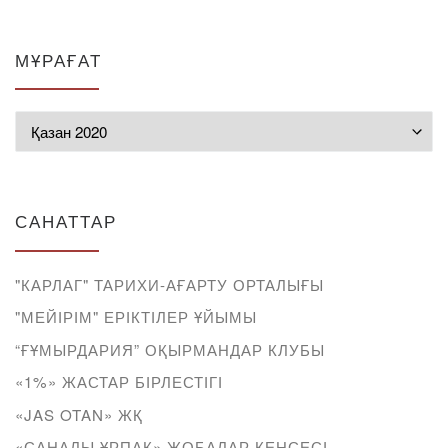
МҰРАҒАТ
Мұрағат
САНАТТАР
"КАРЛАГ" ТАРИХИ-АҒАРТУ ОРТАЛЫҒЫ
"МЕЙІРІМ" ЕРІКТІЛЕР ҰЙЫМЫ
“ҒҰМЫРДАРИЯ” ОҚЫРМАНДАР КЛУБЫ
«1%» ЖАСТАР БІРЛЕСТІГІ
«JAS OTAN» ЖҚ
«САНАЛЫ ҰРПАҚ» ЖОБАЛАР КЕҢСЕСІ