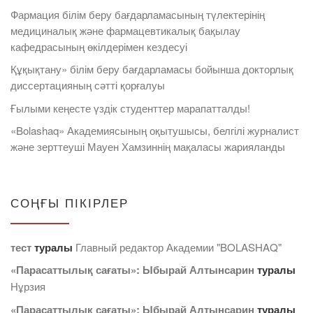
Фармация білім беру бағдарламасының түлектерінің
медициналық және фармацевтикалық бақылау
кафедрасының өкілдерімен кездесуі
Құқықтану» білім беру бағдарламасы бойынша докторлық
диссертацияның сәтті қорғалуы
Ғылыми кеңесте үздік студенттер марапатталды!
«Bolashaq» Академиясының оқытушысы, белгілі журналист
және зерттеуші Мауен Хамзиннің мақаласы жарияланды
СОҢҒЫ ПІКІРЛЕР
тест
туралы
Главный редактор Академии "BOLASHAQ"
«Парасаттылық сағаты»: Ыбырай Алтынсарин
туралы
Нұрзия
«Парасаттылық сағаты»: Ыбырай Алтынсарин
туралы