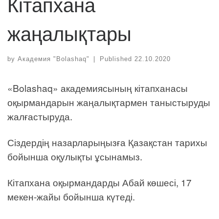
Кітапхана
жаңалықтары
by
Академия "Bolashaq"
|
Published
22.10.2020
«Bolashaq» академиясының кітапханасы
оқырмандарын жаңалықтармен таныстыруды
жалғастыруда.
Сіздердің назарларыңызға Қазақстан тарихы
бойынша оқулықты ұсынамыз.
Кітапхана оқырмандарды Абай көшесі, 17
мекен-жайы бойынша күтеді.