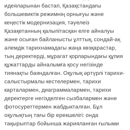
идеяларынан бастап, Қазақстандағы
большевиктік режимнің орнығуы және
кеңестік модернизация, тәуелеіз
Қазақетанның қалыпітасқан елге айналуы
және осыған байланысты ұлттық, сондай-ақ
әлемдік тарихнамадагы жаңа көзқарастар,
тың деректерді, мұрагат қорларындағы құпия
құжаттарды айналымға қосу негізінде
тиянақты баяндалған. Оқулық әртүрлі тарихи-
салыстырмалы кестелермен, тарихи
карталармен, диаграммалармен, тарихи
деректерге негізделген сызбалармен және
фотосуреттермен жабдыкталған. Бұл
оқулықтың тағы бір ерекшелігі: онда
тақырыптар бойынша жарияланған ғылыми