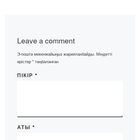
Leave a comment
Э-пошта мекенжайыңыз жарияланбайды.
Міндетті
өрістер
*
таңбаланған
ПІКІР
*
АТЫ
*