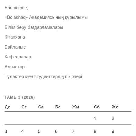
Басшылық
«Bolashaq» Академиясының құрылымы
Білім беру бағдарламалары
Кітапхана
Байланыс
Кафедралар
Алғыстар
Түлектер мен студенттердің пікірлері
ТАМЫЗ (2026)
Дс
Сс
Сә
Бс
Жм
Сб
Жс
1
2
3
4
5
6
7
8
9