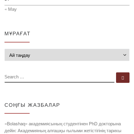
« Мау
МҰРАҒАТ
Мұрағат
SEARCH
Se
СОҢҒЫ ЖАЗБАЛАР
«Bolashaq» академиясының студентінен PhD докторына
дейін: Академияның алғашқы ғылыми жетістігінің тарихы