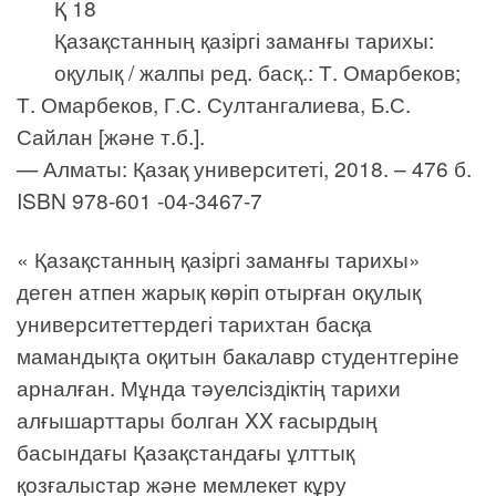
Қ 18
Қазақстанның қазіргі заманғы тарихы:
оқулық / жалпы ред. басқ.: Т. Омарбеков;
Т. Омарбеков, Г.С. Султангалиева, Б.С.
Сайлан [және т.б.].
— Алматы: Қазақ университеті, 2018. – 476 б.
ISBN 978-601 -04-3467-7
« Қазақстанның қазіргі заманғы тарихы»
деген атпен жарық көріп отырған оқулық
университеттердегі тарихтан басқа
мамандықта оқитын бакалавр студентгеріне
арналған. Мұнда тәуелсіздіктің тарихи
алғышарттары болган XX ғасырдың
басындағы Қазақстандағы ұлттық
қозғалыстар және мемлекет кұру