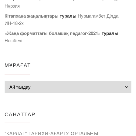
Нұрзия
Кітапхана жаңалықтары
туралы
Нурмагамбет Дiлда
ИН-18-2к
«Жаңа форматтағы болашақ педагог-2021»
туралы
Несібелі
МҰРАҒАТ
Мұрағат
САНАТТАР
"КАРЛАГ" ТАРИХИ-АҒАРТУ ОРТАЛЫҒЫ