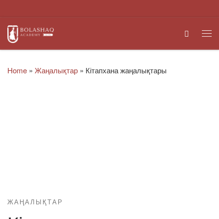
Skip to content
Search
Me
Home
»
Жаңалықтар
»
Кітапхана жаңалықтары
ЖАҢАЛЫҚТАР