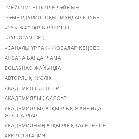
"МЕЙІРІМ" ЕРІКТІЛЕР ҰЙЫМЫ
“ҒҰМЫРДАРИЯ” ОҚЫРМАНДАР КЛУБЫ
«1%» ЖАСТАР БІРЛЕСТІГІ
«JAS OTAN» ЖҚ
«САНАЛЫ ҰРПАҚ» ЖОБАЛАР КЕҢСЕСІ
AI-SANA БАҒДАРЛАМА
BOLASHAQ ЖАЙЫНДА
АВТОРЛЫҚ КУӘЛІК
АКАДЕМИЯ ЕСЕПТЕРІ
АКАДЕМИЯЛЫҚ САЯСАТ
АКАДЕМИЯЛЫҚ ҰТҚЫРЛЫҚ ЖАЙЫНДА
ЖОСПАРЛАР
АКАДЕМИЯНЫҢ ҰТҚЫРЛЫҚ ГАЛЕРЕЯСЫ
АККРЕДИТАЦИЯ