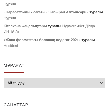
Нұрзия
«Парасаттылық сағаты»: Ыбырай Алтынсарин
туралы
Нұрзия
Кітапхана жаңалықтары
туралы
Нурмагамбет Дiлда
ИН-18-2к
«Жаңа форматтағы болашақ педагог-2021»
туралы
Несібелі
МҰРАҒАТ
Мұрағат
САНАТТАР