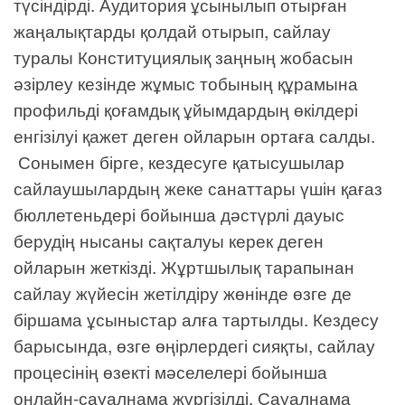
түсіндірді. Аудитория ұсынылып отырған
жаңалықтарды қолдай отырып, сайлау
туралы Конституциялық заңның жобасын
әзірлеу кезінде жұмыс тобының құрамына
профильді қоғамдық ұйымдардың өкілдері
енгізілуі қажет деген ойларын ортаға салды.
Сонымен бірге, кездесуге қатысушылар
сайлаушылардың жеке санаттары үшін қағаз
бюллетеньдері бойынша дәстүрлі дауыс
берудің нысаны сақталуы керек деген
ойларын жеткізді. Жұртшылық тарапынан
сайлау жүйесін жетілдіру жөнінде өзге де
біршама ұсыныстар алға тартылды. Кездесу
барысында, өзге өңірлердегі сияқты, сайлау
процесінің өзекті мәселелері бойынша
онлайн-сауалнама жүргізілді. Сауалнама