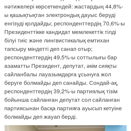
нәтижелері көрсеткендей: жастардың 44,8%-
ы қашықтықтан электрондық дауыс беруді
енгізуді қолдайды; респонденттердің 70,6%-ы
Президенттікке кандидат мемлекеттік тілді
білуі тиіс және лингвистикалық емтихан
тапсыру міндетті деп санап отыр;
респонденттердің 49,5%-ы соттылығы бар
азаматты Президент, депутат, әкім сияқты
сайланбалы лауазымдарға ұсынуға жол
беруге болмайды деп санайды. Сондай-ақ,
респонденттердің 39,2%-ы партиялық тізім
бойынша сайланған депутат сол сайланған
партиясынан басқа партияға ауысып кетуіне
болмайды деп жауап берді.