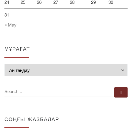
24
25
26
27
28
29
30
31
« Мау
МҰРАҒАТ
Мұрағат
SEARCH
Se
СОҢҒЫ ЖАЗБАЛАР