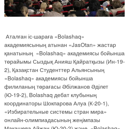
Аталған іс-шараға «Bolashaq»
академиясының атынан «JasOtan» жастар
қанатының «Bolashaq» академиясы бойынша
төрайымы Сыздық Анияш Қайратқызы (Ин-19-
2), Қазақстан Студенттер Альянсының
«Bolashaq» академиясы бойынша
филиланың төрағасы Әбілжанов Әділет
(Ю-19-2), Bolashaq дебат клубының
координаторы Шокпарова Алуа (К-20-1),
«Избирательные системы стран мира»
онлайн-олимпиадасының жеңімпазы
Макашева Айжан (Ю-20-2) және «Bolashaq»