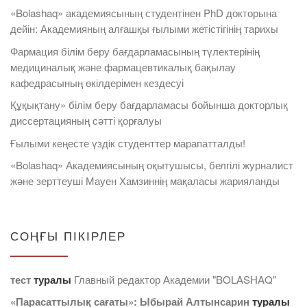
«Bolashaq» академиясының студентінен PhD докторына
дейін: Академияның алғашқы ғылыми жетістігінің тарихы
Фармация білім беру бағдарламасының түлектерінің
медициналық және фармацевтикалық бақылау
кафедрасының өкілдерімен кездесуі
Құқықтану» білім беру бағдарламасы бойынша докторлық
диссертацияның сәтті қорғалуы
Ғылыми кеңесте үздік студенттер марапатталды!
«Bolashaq» Академиясының оқытушысы, белгілі журналист
және зерттеуші Мауен Хамзиннің мақаласы жарияланды
СОҢҒЫ ПІКІРЛЕР
тест
туралы
Главный редактор Академии "BOLASHAQ"
«Парасаттылық сағаты»: Ыбырай Алтынсарин
туралы