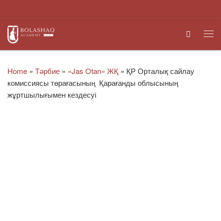
Skip to content
Search
Me
Home
»
Тәрбие
»
«Jas Otan» ЖҚ
»
ҚР Орталық сайлау
комиссиясы төрағасының Қарағанды облысының
жұртшылығымен кездесуі