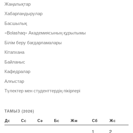
Жаңалықтар
Хабарландырулар
Басшылық
«Bolashaq» Академиясының құрылымы
Білім беру бағдарламалары
Кітапхана
Байланыс
Кафедралар
Алғыстар
Түлектер мен студенттердің пікірлері
ТАМЫЗ (2026)
Дс
Сс
Сә
Бс
Жм
Сб
Жс
1
2