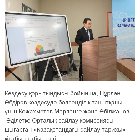
Кездесу қорытындысы бойынша, Нұрлан
Әбдіров кездесуде белсенділік танытқаны
үшін Кожахметов Марленге және Әбілжанов
Әділетке Орталық сайлау комиссиясы
шығарған «Қазақстандағы сайлау тарихы»
кітабын табыс етті.