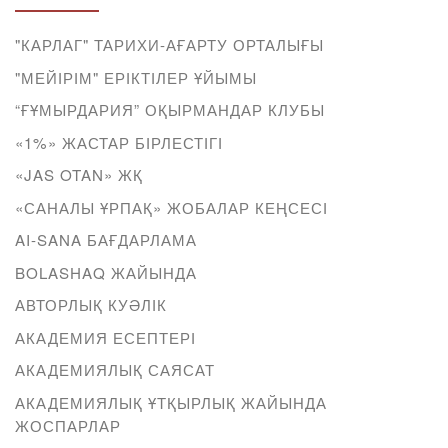
"КАРЛАГ" ТАРИХИ-АҒАРТУ ОРТАЛЫҒЫ
"МЕЙІРІМ" ЕРІКТІЛЕР ҰЙЫМЫ
“ҒҰМЫРДАРИЯ” ОҚЫРМАНДАР КЛУБЫ
«1%» ЖАСТАР БІРЛЕСТІГІ
«JAS OTAN» ЖҚ
«САНАЛЫ ҰРПАҚ» ЖОБАЛАР КЕҢСЕСІ
AI-SANA БАҒДАРЛАМА
BOLASHAQ ЖАЙЫНДА
АВТОРЛЫҚ КУӘЛІК
АКАДЕМИЯ ЕСЕПТЕРІ
АКАДЕМИЯЛЫҚ САЯСАТ
АКАДЕМИЯЛЫҚ ҰТҚЫРЛЫҚ ЖАЙЫНДА
ЖОСПАРЛАР