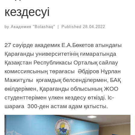
кездесуі
by
Академия "Bolashaq"
|
Published
28.04.2022
27 сәуірде академик Е.А.Бөкетов атындағы
Қарағанды университетінің ғимаратында
Қазақстан Республикасы Орталық сайлау
комиссиясының төрағасы Әбдіров Нұрлан
Мажитұлы қоғамдық белсенділермен, БАҚ
өкілдерімен, Қарағанды облысының ЖОО
студенттерімен үлкен кездесу өткізді. Іс-
шараға 300-ден астам адам қатысты.