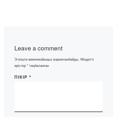
Leave a comment
Э-пошта мекенжайыңыз жарияланбайды.
Міндетті
өрістер
*
таңбаланған
ПІКІР
*