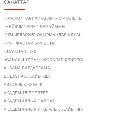
САНАТТАР
"КАРЛАГ" ТАРИХИ-АҒАРТУ ОРТАЛЫҒЫ
"МЕЙІРІМ" ЕРІКТІЛЕР ҰЙЫМЫ
“ҒҰМЫРДАРИЯ” ОҚЫРМАНДАР КЛУБЫ
«1%» ЖАСТАР БІРЛЕСТІГІ
«JAS OTAN» ЖҚ
«САНАЛЫ ҰРПАҚ» ЖОБАЛАР КЕҢСЕСІ
AI-SANA БАҒДАРЛАМА
BOLASHAQ ЖАЙЫНДА
АВТОРЛЫҚ КУӘЛІК
АКАДЕМИЯ ЕСЕПТЕРІ
АКАДЕМИЯЛЫҚ САЯСАТ
АКАДЕМИЯЛЫҚ ҰТҚЫРЛЫҚ ЖАЙЫНДА