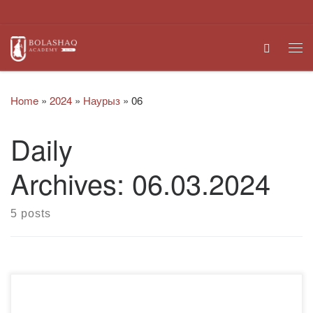
Skip to content
Search
Me
Home
»
2024
»
Наурыз
»
06
Daily
Archives:
06.03.2024
5 posts
2024 жылдың 5 наурызында студенттер Қазыбек би