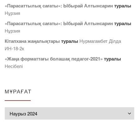
«Парасаттылық сағаты»: Ыбырай Алтынсарин
туралы
Нұрзия
«Парасаттылық сағаты»: Ыбырай Алтынсарин
туралы
Нұрзия
Кітапхана жаңалықтары
туралы
Нурмагамбет Дiлда
ИН-18-2к
«Жаңа форматтағы болашақ педагог-2021»
туралы
Несібелі
МҰРАҒАТ
Мұрағат