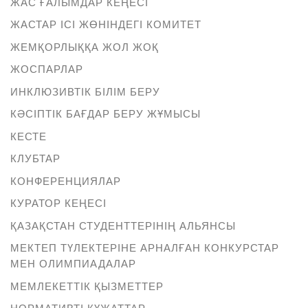
ЖАС ҒАЛЫМДАР КЕҢЕСІ
ЖАСТАР ІСІ ЖӨНІНДЕГІ КОМИТЕТ
ЖЕМҚОРЛЫҚҚА ЖОЛ ЖОҚ
ЖОСПАРЛАР
ИНКЛЮЗИВТІК БІЛІМ БЕРУ
КӘСІПТІК БАҒДАР БЕРУ ЖҰМЫСЫ
КЕСТЕ
КЛУБТАР
КОНФЕРЕНЦИЯЛАР
КУРАТОР КЕҢЕСІ
ҚАЗАҚСТАН СТУДЕНТТЕРІНІҢ АЛЬЯНСЫ
МЕКТЕП ТҮЛЕКТЕРІНЕ АРНАЛҒАН КОНКУРСТАР
МЕН ОЛИМПИАДАЛАР
МЕМЛЕКЕТТІК ҚЫЗМЕТТЕР
НОРМАТИВТІ ҚҰЖАТТАР