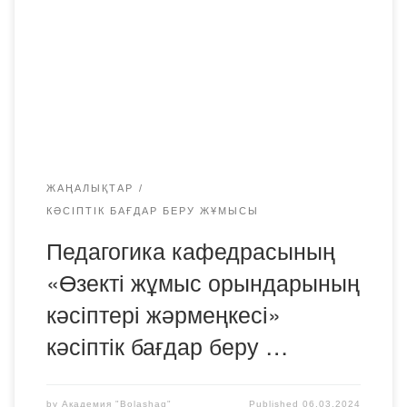
қаласының мансап орталығы ұйымдастырған «Өзекті
жұмыс орындары кәсіптері жәрмеңкесіне» қатысты.
Жәрмеңке Саран қаласының Мәдениет үйінде өтті.
Оқушылармен кездесуде педагогика кафедрасының
оқытушылары Г.К. Нұркенова, Е. А. Алексеева
«Bolashaq» Академиясының негізгі бәсекелестік
артықшылықтарын, білім беру […]
ЖАҢАЛЫҚТАР
КӘСІПТІК БАҒДАР БЕРУ ЖҰМЫСЫ
Педагогика кафедрасының
«Өзекті жұмыс орындарының
кәсіптері жәрмеңкесі»
кәсіптік бағдар беру …
by
Академия "Bolashaq"
Published
06.03.2024