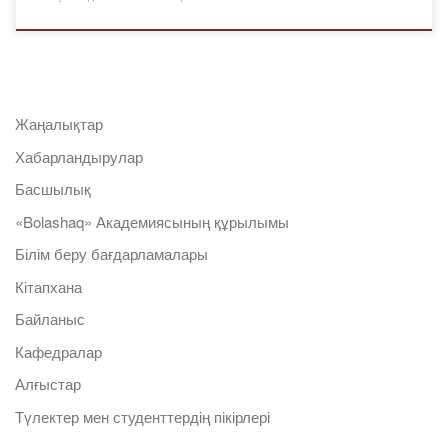
Жаңалықтар
Хабарландырулар
Басшылық
«Bolashaq» Академиясының құрылымы
Білім беру бағдарламалары
Кітапхана
Байланыс
Кафедралар
Алғыстар
Түлектер мен студенттердің пікірлері