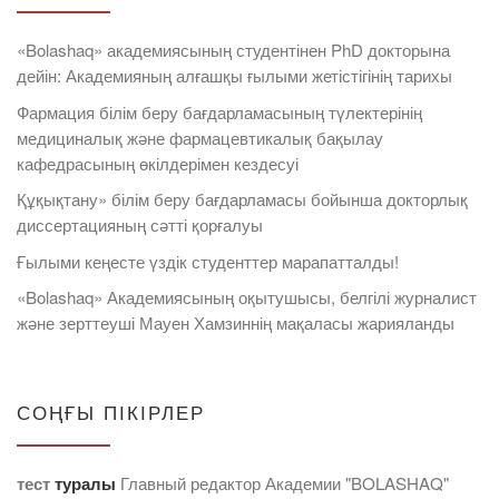
«Bolashaq» академиясының студентінен PhD докторына
дейін: Академияның алғашқы ғылыми жетістігінің тарихы
Фармация білім беру бағдарламасының түлектерінің
медициналық және фармацевтикалық бақылау
кафедрасының өкілдерімен кездесуі
Құқықтану» білім беру бағдарламасы бойынша докторлық
диссертацияның сәтті қорғалуы
Ғылыми кеңесте үздік студенттер марапатталды!
«Bolashaq» Академиясының оқытушысы, белгілі журналист
және зерттеуші Мауен Хамзиннің мақаласы жарияланды
СОҢҒЫ ПІКІРЛЕР
тест
туралы
Главный редактор Академии "BOLASHAQ"