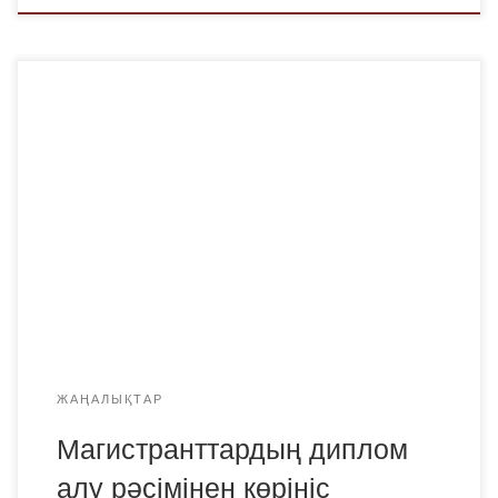
2023-2024 оқу жылының желтоқсан айында Қарағанды
«Bolashaq» Академиясы қазақ тілі мен әдебиеті білім
беру бағдарламасының 8 магистранты диссертациялық
жұмыстарын сәтті қорғап өткен еді. 2024 жылдың 5
наурызында қазақ тілі мен әдебиеті кафедрасының
7В01702-«Қазақ тілі мен әдебиеті» білім беру
бағдарламасы 2 курс магистранттарына диплом
табыстау рәсімі салтанатты түрде өтті. Шараға
академияның […]
ЖАҢАЛЫҚТАР
Магистранттардың диплом
алу рәсімінен көрініс