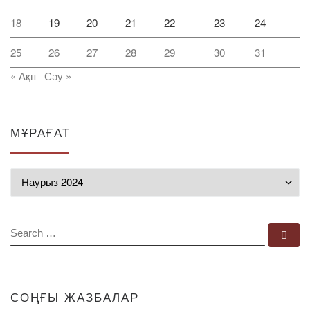
18
19
20
21
22
23
24
25
26
27
28
29
30
31
« Ақп
Сәу »
МҰРАҒАТ
Мұрағат
SEARCH
Se
СОҢҒЫ ЖАЗБАЛАР