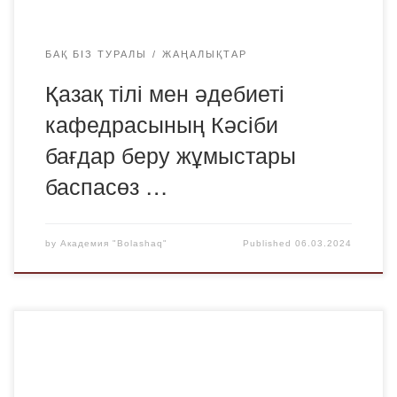
БАҚ БІЗ ТУРАЛЫ
ЖАҢАЛЫҚТАР
Қазақ тілі мен әдебиеті
кафедрасының Кәсіби
бағдар беру жұмыстары
баспасөз …
by
Академия "Bolashaq"
Published
06.03.2024
2024 жылғы 29 ақпанда «Bolashaq» Академиясы «Саран
қаласының жұмыспен қамту және әлеуметтік
бағдарламалар бөлімі» ММ қолдауымен Саран