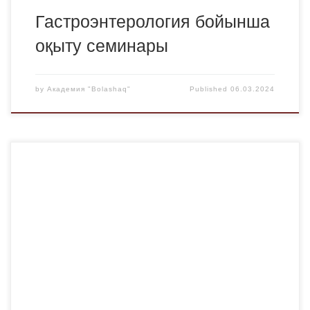
Гастроэнтерология бойынша
оқыту семинары
by
Академия "Bolashaq"
Published
06.03.2024
Сельский труженик Абай ақиқат Каркаралы