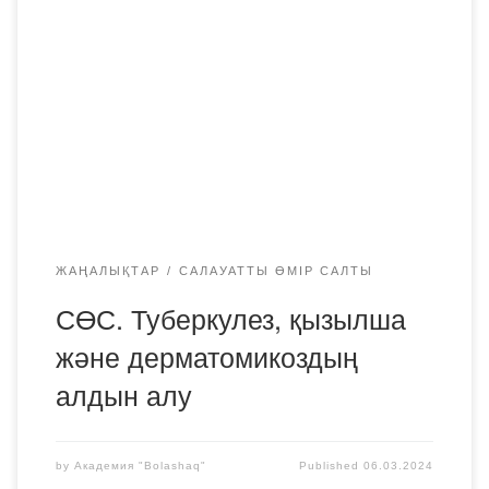
атындағы ауданның санитарлық – эпидемиологиялық
бақылау басқармасының мамандарымен кездесті. Жыл
сайын 24 наурызда Дүниежүзілік туберкулезге қарсы
күрес күні атап өтіледі. Биылғы жылы аурумен күресу
компаниясы «Туберкулезбен күресуге өз үлесіңді
қосатын кез келді» деген ұранмен өтеді. Жалпы
Қазақстанда негізгі эпидемиологиялық көрсеткіштердің
төмендеуі байқалады, соңғы […]
ЖАҢАЛЫҚТАР
САЛАУАТТЫ ӨМІР САЛТЫ
СӨС. Туберкулез, қызылша
және дерматомикоздың
алдын алу
by
Академия "Bolashaq"
Published
06.03.2024