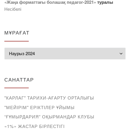
«Жаңа форматтағы болашақ педагог-2021»
туралы
Несібелі
МҰРАҒАТ
Мұрағат
САНАТТАР
"КАРЛАГ" ТАРИХИ-АҒАРТУ ОРТАЛЫҒЫ
"МЕЙІРІМ" ЕРІКТІЛЕР ҰЙЫМЫ
“ҒҰМЫРДАРИЯ” ОҚЫРМАНДАР КЛУБЫ
«1%» ЖАСТАР БІРЛЕСТІГІ