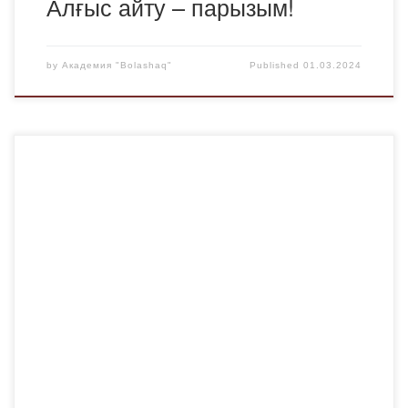
Алғыс айту – парызым!
by
Академия "Bolashaq"
Published
01.03.2024
2024 жылдың 29-ақпанында ҚР Оқу-Ағарту Министрлігі
мен Қарағанды облыстық білім басқармасының
ұйымдастыруымен ЖОО басшыларына арналған «Менің
бауырым» еріктілер жобасын іске асыру бойынша
семинар-кеңес өтті. Аталған семинар-кеңеске құқықтық
және қаржылық пәндері кафедрасының аға оқытушысы
Г.К. Отыншиева, Ю-23-2 тобының студенттері Т. Кадрин
мен С. Иманбеков қатысты. Еріктілер жобасының
мақсаты – оқушылардың қолайлы […]