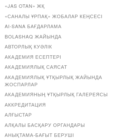
«JAS OTAN» ЖҚ
«САНАЛЫ ҰРПАҚ» ЖОБАЛАР КЕҢСЕСІ
AI-SANA БАҒДАРЛАМА
BOLASHAQ ЖАЙЫНДА
АВТОРЛЫҚ КУӘЛІК
АКАДЕМИЯ ЕСЕПТЕРІ
АКАДЕМИЯЛЫҚ САЯСАТ
АКАДЕМИЯЛЫҚ ҰТҚЫРЛЫҚ ЖАЙЫНДА
ЖОСПАРЛАР
АКАДЕМИЯНЫҢ ҰТҚЫРЛЫҚ ГАЛЕРЕЯСЫ
АККРЕДИТАЦИЯ
АЛҒЫСТАР
АЛҚАЛЫ БАСҚАРУ ОРГАНДАРЫ
АНЫҚТАМА-БАҒЫТ БЕРУШІ