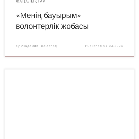
ЖАҢАЛЫҚТАР
«Менің бауырым»
волонтерлік жобасы
by
Академия "Bolashaq"
Published
01.03.2024
Құрметті «BOLASHAQ» Академиясының студенттері мен
оқытушылары! 2024 жылдың 29 ақпанында Қазақ тілі
мен әдебиеті кафедрасының аға оқытушысы Б.А.
Абылбаеваның жетекшілігімен біздің бірінші курс
студенттері мен үшінші курс студенттері Е.А. Бөкетов
атындағы Қарағанды университетінде мемлекеттік тілге
арнап өткізілген «Мемлекеттік тіл-менің тілім!» атты іс-
шараға қатысты.Бұл сайыста біздің дарынды студенттер
өздерінің тілдік қабілеттері […]