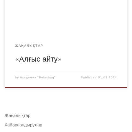
үйлесімін тапқан мерекесі. Көктемнің ең алғашқы күні
мен ең алғашқы мерекесі “Алғыс-айту ” күнімен тұспа-тұс
келуіне […]
ЖАҢАЛЫҚТАР
«Алғыс айту»
by
Академия "Bolashaq"
Published
01.03.2024
Жаңалықтар
Хабарландырулар