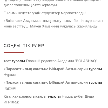
диссертацияның сәтті қорғалуы
Ғылыми кеңесте үздік студенттер марапатталды!
«Bolashaq» Академиясының оқытушысы, белгілі журналист
және зерттеуші Мауен Хамзиннің мақаласы жарияланды
СОҢҒЫ ПІКІРЛЕР
тест
туралы
Главный редактор Академии "BOLASHAQ"
«Парасаттылық сағаты»: Ыбырай Алтынсарин
туралы
Нұрзия
«Парасаттылық сағаты»: Ыбырай Алтынсарин
туралы
Нұрзия
Кітапхана жаңалықтары
туралы
Нурмагамбет Дiлда
ИН-18-2к