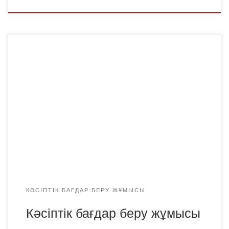
2024 жылғы 27 ақпанда «Bolashaq» Академиясы ЖММ
қазақ тілі мен әдебиеті кафедрасының оқытушысы
Ахметова Н.Т. жоспарлы түрдегі кәсіби бағдар беру
жұмысы бойынша Қарағанды қаласы № 41″Ахмет
Байтұрсынұлы атындағы мектеп-гимназиясы» КММ-де
болып қайтты. Аталған білім беру мекемесінде биыл оқу
бітіруші 2- сынып бар, әр сыныпта 23 оқушыдан, жалпы
саны – 46 […]
КӘСІПТІК БАҒДАР БЕРУ ЖҰМЫСЫ
Кәсіптік бағдар беру жұмысы