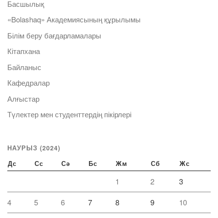
Басшылық
«Bolashaq» Академиясының құрылымы
Білім беру бағдарламалары
Кітапхана
Байланыс
Кафедралар
Алғыстар
Түлектер мен студенттердің пікірлері
НАУРЫЗ (2024)
Дс
Сс
Сә
Бс
Жм
Сб
Жс
1
2
3
4
5
6
7
8
9
10