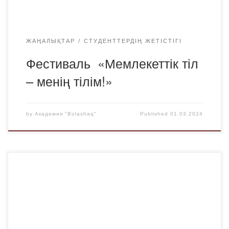
ЖАҢАЛЫҚТАР
СТУДЕНТТЕРДІҢ ЖЕТІСТІГІ
Фестиваль «Мемлекеттік тіл
– менің тілім!»
by
Академия "Bolashaq"
Published
01.03.2024
Сіздерді 1 наурыз – “Алғыс айту” күні мерекесімен шын
жүректен құттықтаймыз!!! Алғыс айту күні – сан түрлі
сынақтардан өткен халқымыздың ынтымақ-бірлігін
айғақтайтын ерекше күн. Сондықтан – айтулы күн,
ризашылық пен мейірімнің, бейбітшілік пен келісімнің