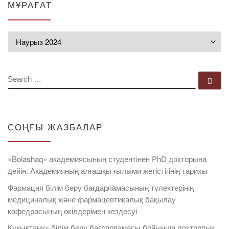
МҰРАҒАТ
Мұрағат
SEARCH
Se
СОҢҒЫ ЖАЗБАЛАР
«Bolashaq» академиясының студентінен PhD докторына
дейін: Академияның алғашқы ғылыми жетістігінің тарихы
Фармация білім беру бағдарламасының түлектерінің
медициналық және фармацевтикалық бақылау
кафедрасының өкілдерімен кездесуі
Құқықтану» білім беру бағдарламасы бойынша докторлық