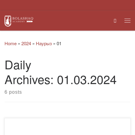
Skip to content
Search
Me
Home
»
2024
»
Наурыз
»
01
Daily
Archives:
01.03.2024
6 posts
2024 жылдың 9 ақпаны мен 1 наурызында «Bolashaq»