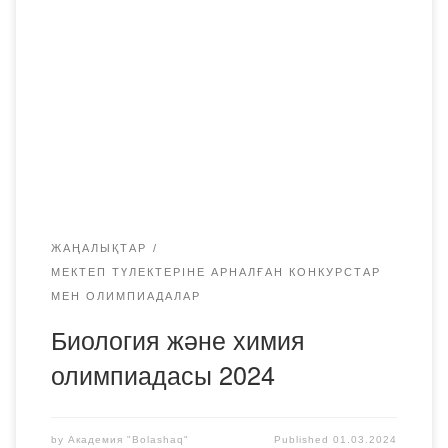
Академиясының фармацевтикалық пәндер кафедрасы
химия және биология пәндері бойынша мемлекеттік
және орыс тілдерінде оқитын 11 сынып оқушыларына
арналған жыл сайынғы облыстық олимпиада өткізді.
Олимпиадаға қатысу үшін Қарағанды қаласы мен
Қарағанды облысының оқу орындарынан биология
бойынша 24 өтінім және химия бойынша 19 өтінім […]
ЖАҢАЛЫҚТАР
МЕКТЕП ТҮЛЕКТЕРІНЕ АРНАЛҒАН КОНКУРСТАР
МЕН ОЛИМПИАДАЛАР
Биология және химия
олимпиадасы 2024
by
Академия "Bolashaq"
Published
01.03.2024