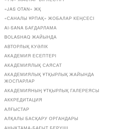
«JAS OTAN» ЖҚ
«САНАЛЫ ҰРПАҚ» ЖОБАЛАР КЕҢСЕСІ
AI-SANA БАҒДАРЛАМА
BOLASHAQ ЖАЙЫНДА
АВТОРЛЫҚ КУӘЛІК
АКАДЕМИЯ ЕСЕПТЕРІ
АКАДЕМИЯЛЫҚ САЯСАТ
АКАДЕМИЯЛЫҚ ҰТҚЫРЛЫҚ ЖАЙЫНДА
ЖОСПАРЛАР
АКАДЕМИЯНЫҢ ҰТҚЫРЛЫҚ ГАЛЕРЕЯСЫ
АККРЕДИТАЦИЯ
АЛҒЫСТАР
АЛҚАЛЫ БАСҚАРУ ОРГАНДАРЫ
АНЫҚТАМА-БАҒЫТ БЕРУШІ