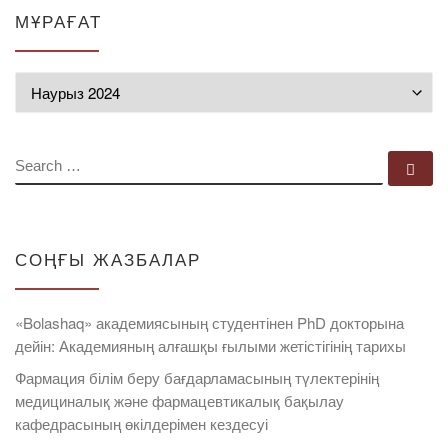
МҰРАҒАТ
Мұрағат
SEARCH
Se
СОҢҒЫ ЖАЗБАЛАР
«Bolashaq» академиясының студентінен PhD докторына
дейін: Академияның алғашқы ғылыми жетістігінің тарихы
Фармация білім беру бағдарламасының түлектерінің
медициналық және фармацевтикалық бақылау
кафедрасының өкілдерімен кездесуі