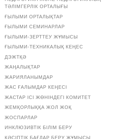
ТӘЛІМГЕРЛІК ОРТАЛЫҒЫ
ҒЫЛЫМИ ОРТАЛЫҚТАР
ҒЫЛЫМИ СЕМИНАРЛАР
ҒЫЛЫМИ-ЗЕРТТЕУ ЖҰМЫСЫ
ҒЫЛЫМИ-ТЕХНИКАЛЫҚ КЕҢЕС
ДЭЖТҚӘ
ЖАҢАЛЫҚТАР
ЖАРИЯЛАНЫМДАР
ЖАС ҒАЛЫМДАР КЕҢЕСІ
ЖАСТАР ІСІ ЖӨНІНДЕГІ КОМИТЕТ
ЖЕМҚОРЛЫҚҚА ЖОЛ ЖОҚ
ЖОСПАРЛАР
ИНКЛЮЗИВТІК БІЛІМ БЕРУ
КӘСІПТІК БАҒДАР БЕРУ ЖҰМЫСЫ