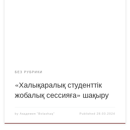
БЕЗ РУБРИКИ
«Халықаралық студенттік
жобалық сессияға» шақыру
by
Академия "Bolashaq"
Published
28.03.2024