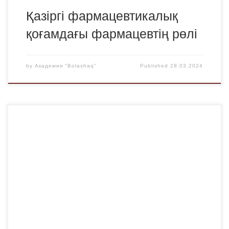
Қазіргі фармацевтикалық
қоғамдағы фармацевтің рөлі
by
Академия "Bolashaq"
Published
28.03.2024
2024 жылғы 26 наурызда «Bolashaq» Академиясында
Қарағанды қаласының «Урбанистика орталығы» ЖМ
өкілдерінің бірі сәулетші Алексей Волошинмен кездесу
өтті. Алексей Геннадьевич қаланың тарихы, оның
қалыптасу кезеңдері, Урбанистика орталығы
мамандарының Қарағанды өміріне қосқан үлесі туралы
айтып берді. Кездесу қызу, жанды және қызықты түрде
өтті. Спикер тыңдаушыларды қызықтырған сұрақтарға
сауатты жауап берді. Урбанистика […]