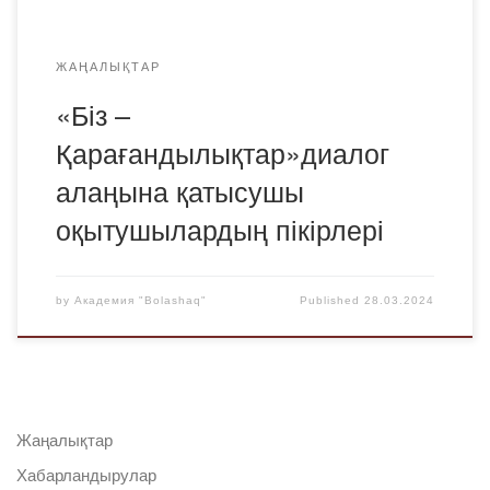
ЖАҢАЛЫҚТАР
«Біз –
Қарағандылықтар»диалог
алаңына қатысушы
оқытушылардың пікірлері
by
Академия "Bolashaq"
Published
28.03.2024
Жаңалықтар
Хабарландырулар