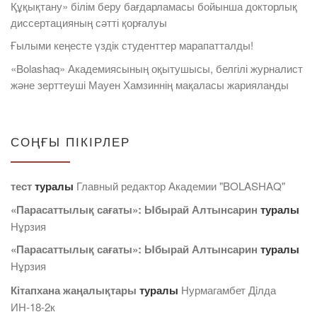
Құқықтану» білім беру бағдарламасы бойынша докторлық
диссертацияның сәтті қорғалуы
Ғылыми кеңесте үздік студенттер марапатталды!
«Bolashaq» Академиясының оқытушысы, белгілі журналист
және зерттеуші Мауен Хамзиннің мақаласы жарияланды
СОҢҒЫ ПІКІРЛЕР
тест
туралы
Главный редактор Академии "BOLASHAQ"
«Парасаттылық сағаты»: Ыбырай Алтынсарин
туралы
Нұрзия
«Парасаттылық сағаты»: Ыбырай Алтынсарин
туралы
Нұрзия
Кітапхана жаңалықтары
туралы
Нурмагамбет Дiлда
ИН-18-2к