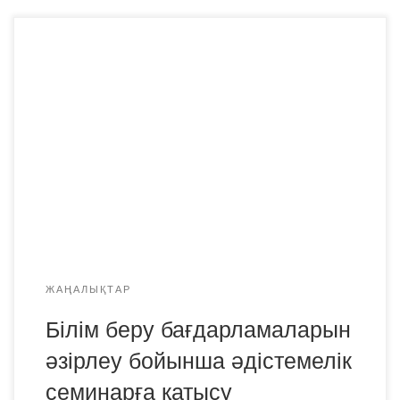
Педагогика кафедрасының қызметкерлері 2024 жылғы
27 наурызда «Еңбек ресурстарын дамыту орталығы» АҚ
кәсіптік біліктілік жөніндегі ұлттық органы және ҚР Ғылым
және жоғары білім министрлігінің Жоғары білім беруді
дамыту ұлттық орталығы ұйымдастырған «Ұлттық
біліктілік жүйесі» әдістемелік бөліміне қатысты. Бұл
семинарда келесі мәселелер қамтылды: Кәсіптік
стандарттар негізінде жоғары және жоғары оқу орнынан
[…]
ЖАҢАЛЫҚТАР
Білім беру бағдарламаларын
әзірлеу бойынша әдістемелік
семинарға қатысу