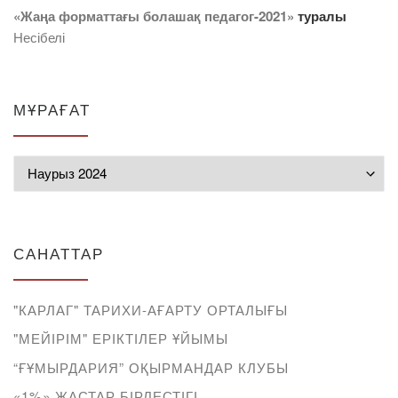
«Жаңа форматтағы болашақ педагог-2021»
туралы
Несібелі
МҰРАҒАТ
Мұрағат
САНАТТАР
"КАРЛАГ" ТАРИХИ-АҒАРТУ ОРТАЛЫҒЫ
"МЕЙІРІМ" ЕРІКТІЛЕР ҰЙЫМЫ
“ҒҰМЫРДАРИЯ” ОҚЫРМАНДАР КЛУБЫ
«1%» ЖАСТАР БІРЛЕСТІГІ