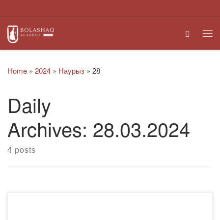
Skip to content
Search
Me
Home
»
2024
»
Наурыз
»
28
Daily
Archives:
28.03.2024
4 posts