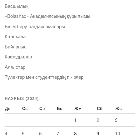
Басшылық
«Bolashaq» Академиясының құрылымы
Білім беру бағдарламалары
Кітапхана
Байланыс
Кафедралар
Алғыстар
Түлектер мен студенттердің пікірлері
НАУРЫЗ (2024)
Дс
Сс
Сә
Бс
Жм
Сб
Жс
1
2
3
4
5
6
7
8
9
10