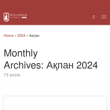
Skip to content
Search
Me
Home
»
2024
»
Ақпан
Monthly
Archives:
Ақпан 2024
73 posts
29 сәуір күні «Bolashaq» академиясының Жастар ісі