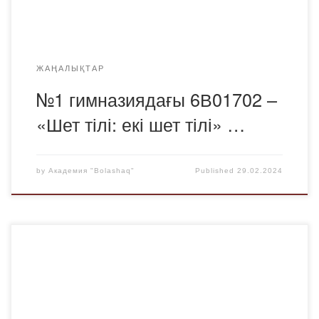
іс-шаралардың бірі 2024 жылғы 28 ақпанда Шет […]
ЖАҢАЛЫҚТАР
№1 гимназиядағы 6В01702 –
«Шет тілі: екі шет тілі» …
by
Академия "Bolashaq"
Published
29.02.2024
28 Ақпанда «BOLASHAQ» Академиясының Шет тілдері
және мәдениетаралық коммуникация кафедрасының
оқытушылары – Ганеев Руслан Рашидович, Абдрешева
Мадина Каббасовна, Те Анасиасия Вячеславовна және
Бегахметова Балжан Каиргельдиевна – № 1 мектептің 10