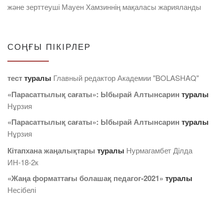
және зерттеуші Мауен Хамзиннің мақаласы жарияланды
СОҢҒЫ ПІКІРЛЕР
тест
туралы
Главный редактор Академии "BOLASHAQ"
«Парасаттылық сағаты»: Ыбырай Алтынсарин
туралы
Нұрзия
«Парасаттылық сағаты»: Ыбырай Алтынсарин
туралы
Нұрзия
Кітапхана жаңалықтары
туралы
Нурмагамбет Дiлда
ИН-18-2к
«Жаңа форматтағы болашақ педагог-2021»
туралы
Несібелі