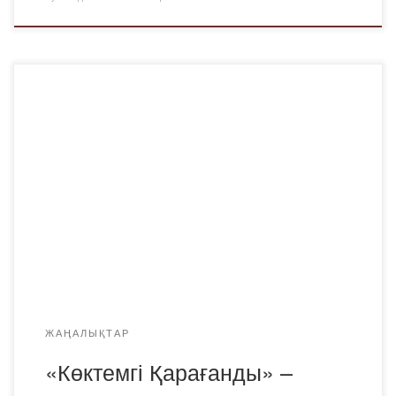
28 ақпанда туған қаламыз Қарағандының мерейтойы –
90 жылдығына және келе жатқан көктемгі мерекелерге
орай ЖББ кафедрасы бірінші курс студенттерімен
бірлесіп «Көктемгі Қарағанды» тақырыптық
викторинасын өткізді, оның барысында біз нейрондық
белсенділік танытып, қолғапты қабылдап, тұтқиылдан
туатын және төтенше сұрақтар жіберген Қарағанды
қаласының телекөрермендер тобымен сайыстық. Бірінші
педагогикалық институттың даңқты дәстүрлерінің […]
ЖАҢАЛЫҚТАР
«Көктемгі Қарағанды» –