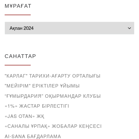
МҰРАҒАТ
Мұрағат
САНАТТАР
"КАРЛАГ" ТАРИХИ-АҒАРТУ ОРТАЛЫҒЫ
"МЕЙІРІМ" ЕРІКТІЛЕР ҰЙЫМЫ
“ҒҰМЫРДАРИЯ” ОҚЫРМАНДАР КЛУБЫ
«1%» ЖАСТАР БІРЛЕСТІГІ
«JAS OTAN» ЖҚ
«САНАЛЫ ҰРПАҚ» ЖОБАЛАР КЕҢСЕСІ
AI-SANA БАҒДАРЛАМА