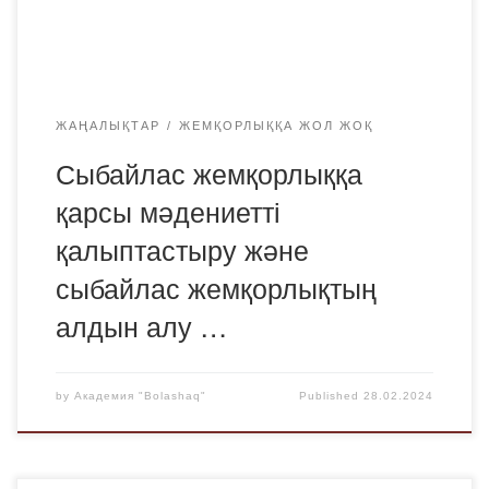
семинар өткізілді. Ақпараттық-түсіндіру жұмыстарын
Қарағанды облысы бойынша Сыбайлас жемқорлыққа […]
ЖАҢАЛЫҚТАР
ЖЕМҚОРЛЫҚҚА ЖОЛ ЖОҚ
Сыбайлас жемқорлыққа
қарсы мәдениетті
қалыптастыру және
сыбайлас жемқорлықтың
алдын алу …
by
Академия "Bolashaq"
Published
28.02.2024