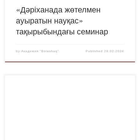
«Дәріханада жөтелмен
ауыратын науқас»
тақырыбындағы семинар
by
Академия "Bolashaq"
Published
29.02.2024
«Bolashaq» Академиясының Шет тілдері және
мәдениетаралық коммуникация кафедрасы №1
гимназия филиалының тәжірибелі мұғалімдерімен және
магистранттармен дөңгелек үстелдер, арнайы оқыту
семинарларын ұйымдастыру және өткізу, сондай-ақ
болашақ кәсіби қызметтің барлық мәселелері бойынша
кеңес беру және ақпараттандыру арқылы жәрдемдесу
бойынша жүйелі жұмыс жүргізеді. Осы айдағы осындай