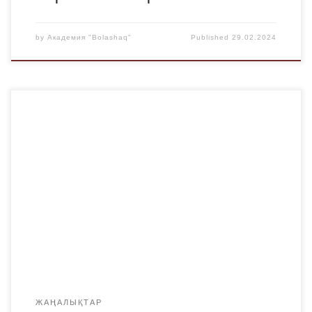
by
Академия "Bolashaq"
Published
29.02.2024
2024 жылдың 20 ақпанында фармацевтикалық пәндер
кафедрасының оқытушылары «Дәріханада жөтелмен
ауыратын науқас. Фармацевтикалық кеңес беру
әдістемесі» тақырыбындағы семинарға қатысты.
Семинарды Polpharma Халықаралық фармацевтикалық
тобының құрамына кіретін Santo фармацевтикалық
компаниясы ұйымдастырды. Өткізу форматы: Мәскеу
қаласынан және Қазақстанның 5 облыс орталықтарынан
телекөпір арқылы. Жедел және созылмалы жөтелмен
ауыратын науқастарға фармацевтикалық кеңес беру […]
ЖАҢАЛЫҚТАР