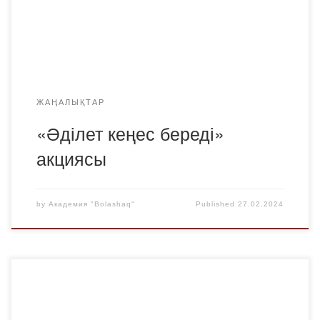
департаментінің қызметкерлері тегін заң көмегін
көрсетті. Сондай-ақ, Ю 21-1 тобының студенті Оразкенов
Әмірхан Қайратұлы […]
ЖАҢАЛЫҚТАР
«Әділет кеңес береді»
акциясы
by
Академия "Bolashaq"
Published
27.02.2024
22.01.2024 ж.бастап 02.02.2024 ж. дейін ПМНО-22-2
тобының студенттерін ұйымдастыра отырып, 2 аптаға
жоспарланған психологиялық-педагогикалық практика