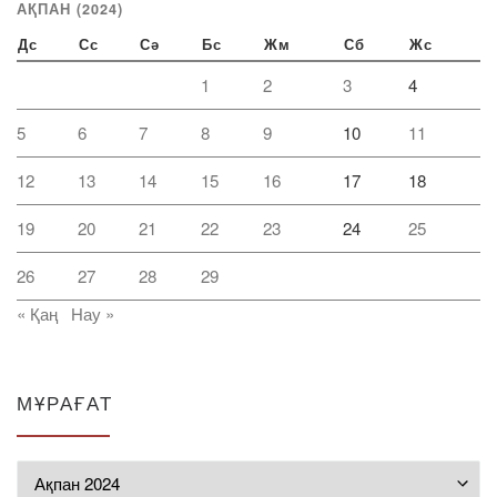
АҚПАН (2024)
Дс
Сс
Сә
Бс
Жм
Сб
Жс
1
2
3
4
5
6
7
8
9
10
11
12
13
14
15
16
17
18
19
20
21
22
23
24
25
26
27
28
29
« Қаң
Нау »
МҰРАҒАТ
Мұрағат