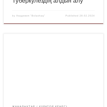
Туберкулездің алдын алу
by
Академия "Bolashaq"
Published
28.02.2024
«Bolashaq» Академиясының Шет тілдері және
мәдениетаралық коммуникация кафедрасы күндізгі
топтардың студенттерімен өзінің білім беру
бағдарламасы бойынша кураторлық сағаттарды,
викториналарды, дөңгелек үстелдерді және т. б.
ұйымдастыру және өткізу арқылы жүйелі жұмыс
жүргізеді.Осы айдағы осындай іс – шаралардың бірі
кафедраның аға оқытушылары Абдрешева Мадина
Каббасовна мен Ганеев Руслан Рашидович 2024 жылғы
27 […]
ЖАҢАЛЫҚТАР
КУРАТОР КЕҢЕСІ