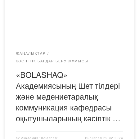
және 11 сынып оқушылары арасында кәсіптік бағдар
беру жұмыстарын жүргізді. Іс-шара аясында оқушылар
академияның оқу бағдарламаларымен және студенттік
өмірімен танысты. […]
ЖАҢАЛЫҚТАР
КӘСІПТІК БАҒДАР БЕРУ ЖҰМЫСЫ
«BOLASHAQ»
Академиясының Шет тілдері
және мәдениетаралық
коммуникация кафедрасы
оқытушыларының кәсіптік …
by
Академия "Bolashaq"
Published
29.02.2024