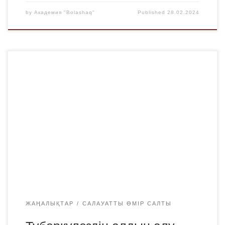
by
Академия "Bolashaq"
Published
28.02.2024
Туберкулезге қарсы күрес айлығы аясында академия
дәрігері С.Г. Куур тіркеу бөлімінің бастығы Д. Б.
Нұртаевамен бірлесіп ФМ-22-1, ФМ-21-2, ФМ-19-2,
ФМ-20-1, ФМ-21-1, Ю-22-2, Ю-22-1, Ф-21-1, ПМНО-22-2,
К-22-1, К-23-1 топтарында «Туберкулездің алдын
алудағы флюорографиялық тексерудің маңызы»
тақырыбында әңгімелесу өткізді. ҚР Денсаулық сақтау
министрінің м.а. 2020 жылғы 15 қазандағы № ҚР ДСМ
131/2020 […]
ЖАҢАЛЫҚТАР
САЛАУАТТЫ ӨМІР САЛТЫ