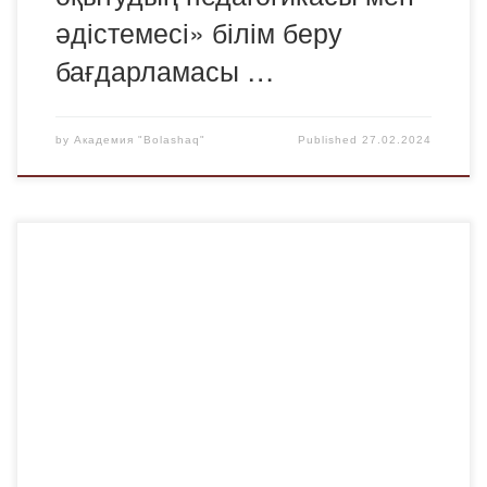
әдістемесі» білім беру
бағдарламасы …
by
Академия "Bolashaq"
Published
27.02.2024
2024 жылдың 26 ақпанында құқықтық және қаржы
пәндері кафедрасының аға оқытушысы Әсел Қасенқызы
Ахметова біздің академия студенттерінің Әйелдер
полиция бөліміне көшпелі кездесуін ұйымдастырды.
Қарағандыда 2023 жылы Қазақстандағы алғашқы
«Әйелдер полиция бөлімшесі» ашылды. Ол полициялық
бөлім емес, бөлімшесі де емес, өйткені ол жерде ешкім
полиция формасында жүрмейді, ал әйелдер зорлық-
зомбылық құрбандарымен […]