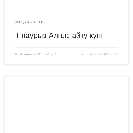
ЖАҢАЛЫҚТАР
1 наурыз-Алғыс айту күні
by
Академия "Bolashaq"
Published
28.02.2024
Сыбайлас жемқорлыққа қарсы білім беру, ағарту ісі
қоғам мен экономиканың дамуына елеулі қауіп
төндіретін сыбайлас жемқорлыққа қарсы күресте шешуші
рөл атқарады. Ол сыбайлас жемқорлықтың себептері,
салдары және оған қарсы іс-қимыл шаралары туралы
қоғамның хабардарлығын арттыруға бағытталған.
Академияда сыбайлас жемқорлыққа қарсы тақырыпта