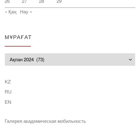
26
27
28
29
« Қаң
Нау »
МҰРАҒАТ
Мұрағат
KZ
RU
EN
Галерея академическая мобильность