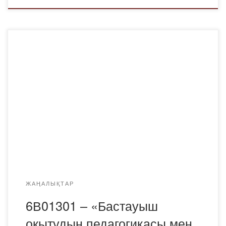
22.01.2024-02.02.2024 ж.аралығында ПМНО-23-2 тобы
студенттерінің 2 аптаға жоспарланған «Оқу (таныстыру)
практикасы» бойынша қорытынды конференция өтті.
Конференцияға практика бойынша ОӘБ маманы
Данагүл Саматқызы Сейтжанова, кафедраның аға
оқытушысы Ж.А. Арунова, практика жетекшісі: Риза
Набиевна Жапанова және ПМНО-23-2 тобының
студенттері қатысты. ПМНО-23-2 тобының студенттері:
Әбдіжамал Нұрсұлу, Оразалыева Аяулым, Сыдых
Ахбота, Ермекқызы Шырай, Мұратова […]
ЖАҢАЛЫҚТАР
6В01301 – «Бастауыш
оқытудың педагогикасы мен