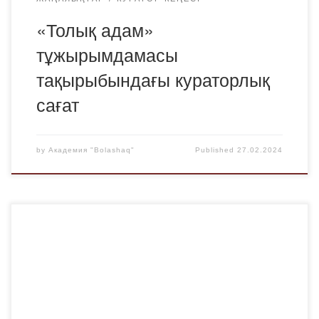
«Толық адам»
тұжырымдамасы
тақырыбындағы кураторлық
сағат
by
Академия "Bolashaq"
Published
27.02.2024
2024 жылғы 15 ақпанда Қарағанды қаласының авто
Халыққа қызмет көрсету орталығында Қарағанды
қаласының тұрғындарына тегін заң көмегін көрсету
бойынша «Әділет кеңес береді» акциясы өткізілді.
Адвокат, жеке нотариус, заң кеңесшісі, «Қайсар»
қоғамдық қорының өкілі және Қарағанды Әділет