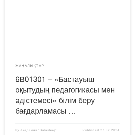
бойынша қорытынды конференция өтті. Конференцияға
практика бойынша ОӘБ маманы Данагүл Саматқызы
Сейтжанова, кафедраның аға оқытушылары Р.
Н.Жапанова, Ж. А. Арунова, ПМНО-23-2 және ПМНО-22-
2 тобының студенттері : Ошақбаева Д., Алпысбай А.,
Талғатова А. қатысты. Студенттер «Мағжан […]
ЖАҢАЛЫҚТАР
6В01301 – «Бастауыш
оқытудың педагогикасы мен
әдістемесі» білім беру
бағдарламасы …
by
Академия "Bolashaq"
Published
27.02.2024