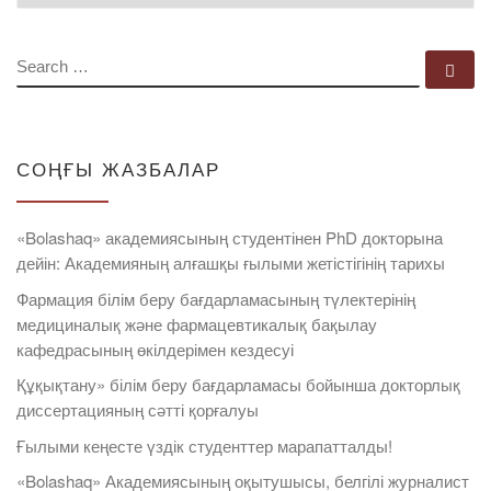
SEARCH
Se
СОҢҒЫ ЖАЗБАЛАР
«Bolashaq» академиясының студентінен PhD докторына
дейін: Академияның алғашқы ғылыми жетістігінің тарихы
Фармация білім беру бағдарламасының түлектерінің
медициналық және фармацевтикалық бақылау
кафедрасының өкілдерімен кездесуі
Құқықтану» білім беру бағдарламасы бойынша докторлық
диссертацияның сәтті қорғалуы
Ғылыми кеңесте үздік студенттер марапатталды!
«Bolashaq» Академиясының оқытушысы, белгілі журналист