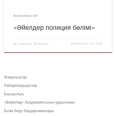
ЖАҢАЛЫҚТАР
«Әйелдер полиция бөлімі»
by
Академия "Bolashaq"
Published
27.02.2024
Жаңалықтар
Хабарландырулар
Басшылық
«Bolashaq» Академиясының құрылымы
Білім беру бағдарламалары