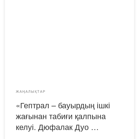
26.02.2024 ж. ФМ-23-2 тобының студенттері куратормен
бірге Abbott компаниясы ұйымдастырған қызықты және
танымдық дәріске қатысты. Іс-шара Грей Плаза БО
конференц – залында өтті және «Гептрал-бауырдың
ішінен табиғи қалпына келуі. Dюфалак ДУО әсері.”
тақырыбында өтті. «Қарағанды медицина университеті»
КЕАҚ биомедицина және фармация қоғамдық денсаулық
мектебінің профессоры Светлана Владимировна
Плясовскаяның дәрісі аясында […]
ЖАҢАЛЫҚТАР
«Гептрал – бауырдың ішкі
жағынан табиғи қалпына
келуі. Дюфалак Дуо …