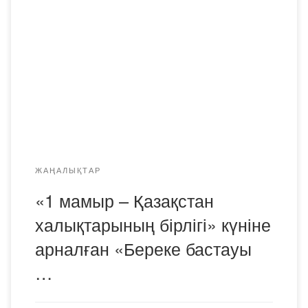
жөніндегі комитетінің ұйымдастыруымен «1 мамыр –
Қазақстан халықтарының бірлігі» күніне арналған
«Береке бастауы – бірлік, ел іші тату – тірлік» атты
мерекелік фестиваль өтті. Іс-шараның басты ерекшелігі
– фестиваль 4 тілде өтті. Жүргізушілер: Қарағанды
облысына танымал асаба-шоумен Біржан Иманбаев
(kz), «ДЕБЮТ-2021» байқауының Шоу-бағдарлама […]
ЖАҢАЛЫҚТАР
«1 мамыр – Қазақстан
халықтарының бірлігі» күніне
арналған «Береке бастауы
…