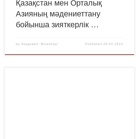
Қазақстан мен Орталық
Азияның мәдениеттану
бойынша зияткерлік …
by
Академия "Bolashaq"
Published
28.02.2024
1 наурыз-Алғыс айту күні. Осыған байланысты 1.03.2024
жылы сағат 12:20-да «Bolashaq» Академиясында 3-
қабатта жәрмеңке өтетінін хабарлаймыз! Барлық түскен
қаражат көмек ретінде қарттар үйіне аударылады!
Барлық студенттерді қайырымдылық шарасына қатысуға
шақырамыз! Жақсылық жасау арқылы бәсекелесейік!!!