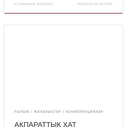
by
Академия "Bolashaq"
Published
29.02.2024
«Bolashaq «Академиясы» жеке мекемесі
халықаралықғылыми серіктестермен 2024 жылғы 26
сәуірде Халықаралық ғылыми-практикалық«Қазіргі
әлемдегі ғылым және білім» конференциясын өткізеді.
Конференция жұмысы келесі бағыттар бойынша
жоспарлануда:1 Заң ғылымы мен құқық қолдану
практикасының өзекті мәселелері;2 Қазіргі
экономикадағы қаржы жүйесін дамыту;3 Көптілді
әлемдегі қазіргі тілдік жағдай;4 Тіл білімі мен ұлттық
әдебиеттегі жаңа бағыттар;5 Педагогика […]
ҒЫЛЫМ
ЖАҢАЛЫҚТАР
КОНФЕРЕНЦИЯЛАР
АҚПАРАТТЫҚ ХАТ