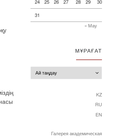
24
25
26
27
28
29
30
31
« Мау
оқу
МҰРАҒАТ
Мұрағат
іздің
KZ
анасы
RU
EN
Галерея академическая