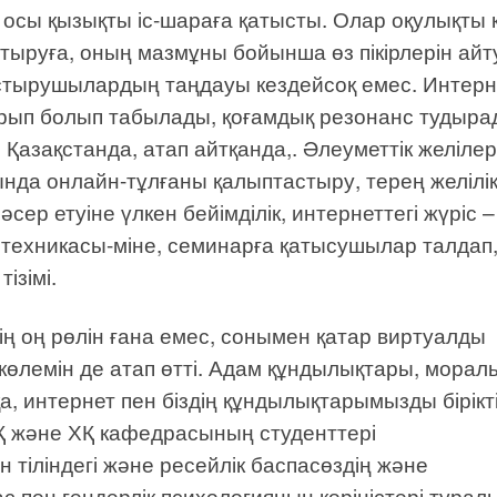
 осы қызықты іс-шараға қатысты. Олар оқулықты 
ыстыруға, оның мазмұны бойынша өз пікірлерін айт
астырушылардың таңдауы кездейсоқ емес. Интерн
ақырып болып табылады, қоғамдық резонанс тудыра
Қазақстанда, атап айтқанда,. Әлеуметтік желіле
нда онлайн-тұлғаны қалыптастыру, терең желілі
сер етуіне үлкен бейімділік, интернеттегі жүріс –
ік техникасы-міне, семинарға қатысушылар талдап
ізімі.
тің оң рөлін ғана емес, сонымен қатар виртуалды
көлемін де атап өтті. Адам құндылықтары, морал
, интернет пен біздің құндылықтарымызды бірікті
ХҚ және ХҚ кафедрасының студенттері
іліндегі және ресейлік баспасөздің және
с пен гендерлік психологияның көріністері турал