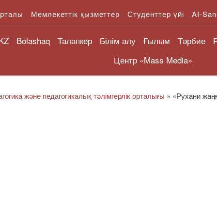
орталы
Мемлекеттік қызметтер
Студенттер үйі
AI-San
KZ
Bolashaq
Талапкер
Білім алу
Ғылым
Тәрбие
Центр «Mass Media»
гогика және педагогикалық тәлімгерлік орталығы
»
«Рухани жаң