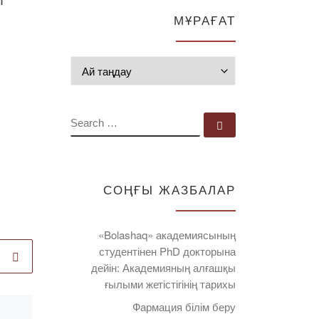
МҰРАҒАТ
Мұрағат
SEARCH
Search …
СОҢҒЫ ЖАЗБАЛАР
«Bolashaq» академиясының
студентінен PhD докторына
дейін: Академияның алғашқы
ғылыми жетістігінің тарихы
Фармация білім беру
Published
29.03.2021