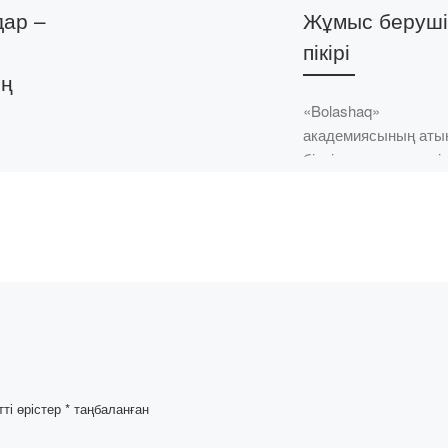
дар –
Жұмыс беруші
пікірі
ың
«Bolashaq»
академиясының аты
біздің жоо түлектері
мамырда
еңбек ететін ұйымда
жұмыс берушілерде
ң
пікірлер мен алғыс
лық
хаттар келіп түсуде.
асының
Рымбекова Мерей
Талғатқызы-Педагог
және психология […]
щанова
кәсіби
қсатында
тті өрістер
*
таңбаланған