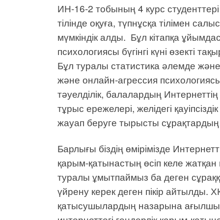
ИН-16-2 тобының 4 курс студенттері
тілінде оқуға, түпнұсқа тілімен сал
мүмкіндік алды. Бұл кітапқа ұйымд
психологиясы бүгінгі күні өзекті т
Бұл туралы статистика әлемде және 
және онлайн-агрессия психологиясы
тәуелділік, балалардың Интернеттің ә
тұрыс ережелері, желідегі қауіпсізд
жауап беруге тырысты сұрақтардың т
Барлығы біздің өмірімізде Интернет
қарым-қатынастың өсіп келе жатқан 
туралы ұмытпаймыз ба деген сұраққа
үйрену керек деген пікір айтылды. 
қатысушылардың назарына ағылшын т
интернеттегі гендерлік қарым-қатына