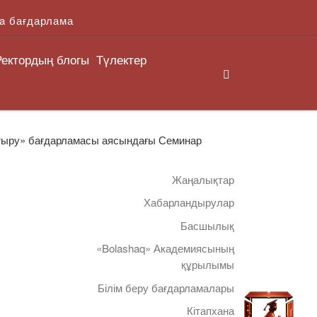
a бағдарлама
Ректордың блогы
Түлектер
Search
ғыру» бағдарламасы аясындағы Семинар
Жаңалықтар
Хабарландырулар
Басшылық
«Bolashaq» Академиясының
құрылымы
Білім беру бағдарламалары
Кітапхана