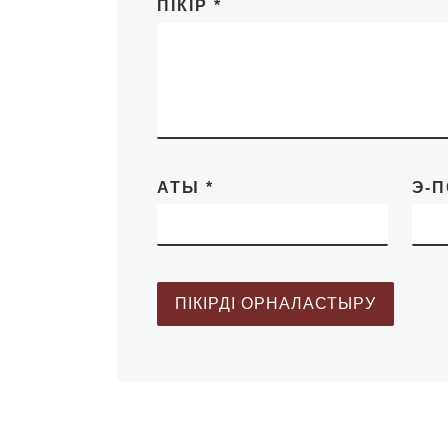
ПІКІР
*
АТЫ
*
Э-