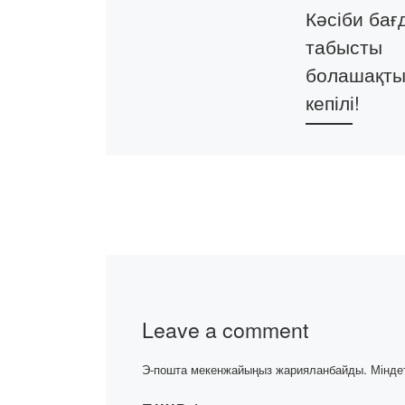
Кәсіби бағ
табысты
болашақт
кепілі!
2025 жылғы 6 
«Bolashaq»
Академиясыны
Фармацевтика
пәндер кафедр
доценті, химия
ғылымдарының
кандидаты Ша
Leave a comment
Роза Балиевна 
бағдар беру ма
Э-пошта мекенжайыңыз жарияланбайды.
Мінде
№15 жалпы […]