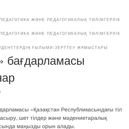
ПЕДАГОГИКА ЖӘНЕ ПЕДАГОГИКАЛЫҚ ТӘЛІМГЕРЛІК
ПЕДАГОГИКА ЖӘНЕ ПЕДАГОГИКАЛЫҚ ТӘЛІМГЕРЛІК
УДЕНТТЕРДІҢ ҒЫЛЫМИ-ЗЕРТТЕУ ЖҰМЫСТАРЫ
» бағдарламасы
нар
9
дарламасы «Қазақстан Республикасындағы тіл
асыру, шет тілдер және мәдениетаралық
сында маңызды орын алады.