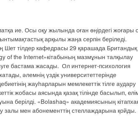
атқа ие. Осы оқу жылында оған өңірдегі жоғары 
нтымақтастық арқылы жаңа серпін беріледі.
ің Шет тілдер кафедрасы 29 қарашада Британдық
ogy of the Internet»кітабының мазмұнын талқылау
зуге бастама жасады. Ол интернет-психология
атады, әлемнің үздік университеттерінде
ебиетінің жауһарларын мемлекеттік тілге аудару
тік жобасы аясында қазақ тілінде басылып, елім
ына берілді. «Bolashaq» академиясының кітапх
қу залы мен абонементтің стеллаждарына қойды.