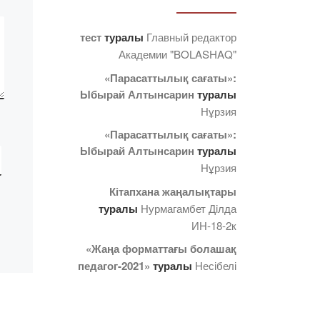
кезекті кітабының бір
данасы сыйға тартылды.
тест
туралы
Главный редактор
[…]
Академии "BOLASHAQ"
«Парасаттылық сағаты»:
Ыбырай Алтынсарин
туралы
Нұрзия
«Парасаттылық сағаты»:
Ыбырай Алтынсарин
туралы
Нұрзия
Кітапхана жаңалықтары
туралы
Нурмагамбет Дiлда
ИН-18-2к
«Жаңа форматтағы болашақ
педагог-2021»
туралы
Несібелі