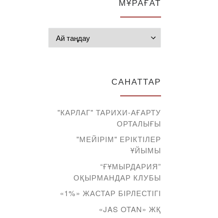
МҰРАҒАТ
Мұрағат
САНАТТАР
"КАРЛАГ" ТАРИХИ-АҒАРТУ
ОРТАЛЫҒЫ
"МЕЙІРІМ" ЕРІКТІЛЕР
ҰЙЫМЫ
“ҒҰМЫРДАРИЯ”
ОҚЫРМАНДАР КЛУБЫ
«1%» ЖАСТАР БІРЛЕСТІГІ
«JAS OTAN» ЖҚ