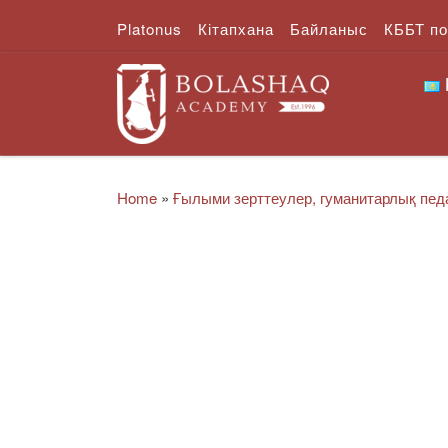
Platonus
Кітапхана
Байланыс
КББТ п
Skip to content
Home
»
Ғылыми зерттеулер, гуманитарлық педа