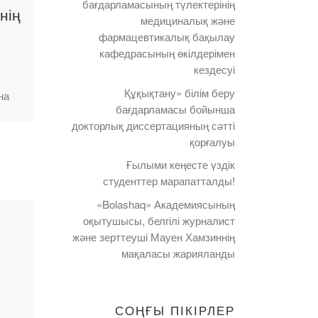
бағдарламасының түлектерінің
нің
Кітап
медициналық және
жаңалықтары:
фармацевтикалық бақылау
кафедрасының өкілдерімен
Ю.Г. Попов
кездесуі
«Ботақара
Құқықтану» білім беру
на
естеліктерінен»
бағдарламасы бойынша
докторлық диссертацияның сәтті
рда
қорғалуы
Құрметті достар!
н
«Bolashaq»
Ғылыми кеңесте үздік
академиясының
студенттер марапатталды!
кітапханасы
«Bolashaq» Академиясының
оқырмандарын
ика
оқытушысы, белгілі журналист
жаңалықтармен
және зерттеуші Мауен Хамзиннің
таныстыруды
мақаласы жарияланды
жалғастыруда. Кітапхана
қорына Ю.Г. Поповтың
«Ботақара
СОҢҒЫ ПІКІРЛЕР
естеліктерінен» атты