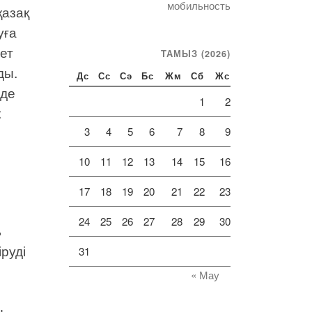
мобильность
қазақ
уға
ет
ТАМЫЗ (2026)
ды.
Дс
Сс
Сә
Бс
Жм
Сб
Жс
рде
1
2
к
3
4
5
6
7
8
9
,
10
11
12
13
14
15
16
17
18
19
20
21
22
23
24
25
26
27
28
29
30
ь
руді
31
« Мау
ы