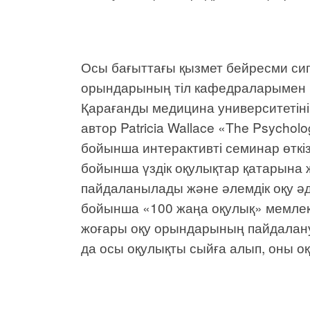
Осы бағыттағы қызмет бейресми сип
орындарының тіл кафедраларымен ы
Қарағанды медицина университетін
автор Patricia Wallace «The Psychol
бойынша интерактивті семинар өткі
бойынша үздік оқулықтар қатарына ж
пайдаланылады және әлемдік оқу әд
бойынша «100 жаңа оқулық» мемлекет
жоғары оқу орындарының пайдалану
да осы оқулықты сыйға алып, оны о