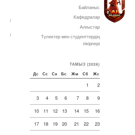
Байланыс
Кафедралар
Алғыстар
Түлектер мен студенттердің
Telegram
пікірлері
ТАМЫЗ (2026)
Дс
Сс
Сә
Бс
Жм
Сб
Жс
1
2
3
4
5
6
7
8
9
10
11
12
13
14
15
16
17
18
19
20
21
22
23