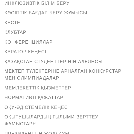
ИНКЛЮЗИВТІК БІЛІМ БЕРУ
КӘСІПТІК БАҒДАР БЕРУ ЖҰМЫСЫ
КЕСТЕ
КЛУБТАР
КОНФЕРЕНЦИЯЛАР
КУРАТОР КЕҢЕСІ
ҚАЗАҚСТАН СТУДЕНТТЕРІНІҢ АЛЬЯНСЫ
МЕКТЕП ТҮЛЕКТЕРІНЕ АРНАЛҒАН КОНКУРСТАР
МЕН ОЛИМПИАДАЛАР
МЕМЛЕКЕТТІК ҚЫЗМЕТТЕР
НОРМАТИВТІ ҚҰЖАТТАР
ОҚУ-ӘДІСТЕМЕЛІК КЕҢЕС
ОҚЫТУШЫЛАРДЫҢ ҒЫЛЫМИ-ЗЕРТТЕУ
ЖҰМЫСТАРЫ
ПРЕЗИДЕНТТІҢ ЖОЛДАУЫ