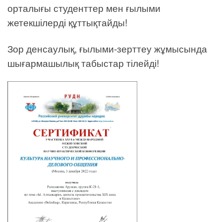
орталығы студенттер мен ғылыми
жетекшілерді құттықтайды!
Зор денсаулық, ғылыми-зерттеу жұмысында
шығармашылық табыстар тілейді!