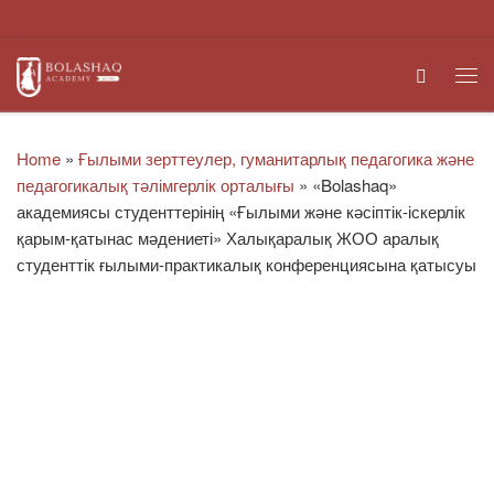
Skip to content
Search
Me
Home
»
Ғылыми зерттеулер, гуманитарлық педагогика және
педагогикалық тәлімгерлік орталығы
»
«Bolashaq»
академиясы студенттерінің «Ғылыми және кәсіптік-іскерлік
қарым-қатынас мәдениеті» Халықаралық ЖОО аралық
студенттік ғылыми-практикалық конференциясына қатысуы