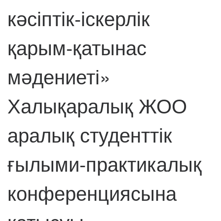
кәсіптік-іскерлік
қарым-қатынас
мәдениеті»
Халықаралық ЖОО
аралық студенттік
ғылыми-практикалық
конференциясына