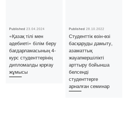
Published
23.04.2024
Published
28.10.2022
«Қазақ тілі мен
Студенттік өзін-өзі
әдебиеті» білім беру
басқаруды дамыту,
бағдарламасының 4-
азаматтық
курс студенттерінің
жауапкершілікті
дипломалды қорғау
арттыру бойынша
жұмысы
белсенді
студенттерге
арналған семинар