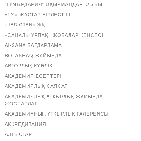
“ҒҰМЫРДАРИЯ” ОҚЫРМАНДАР КЛУБЫ
«1%» ЖАСТАР БІРЛЕСТІГІ
«JAS OTAN» ЖҚ
«САНАЛЫ ҰРПАҚ» ЖОБАЛАР КЕҢСЕСІ
AI-SANA БАҒДАРЛАМА
BOLASHAQ ЖАЙЫНДА
АВТОРЛЫҚ КУӘЛІК
АКАДЕМИЯ ЕСЕПТЕРІ
АКАДЕМИЯЛЫҚ САЯСАТ
АКАДЕМИЯЛЫҚ ҰТҚЫРЛЫҚ ЖАЙЫНДА
ЖОСПАРЛАР
АКАДЕМИЯНЫҢ ҰТҚЫРЛЫҚ ГАЛЕРЕЯСЫ
АККРЕДИТАЦИЯ
АЛҒЫСТАР