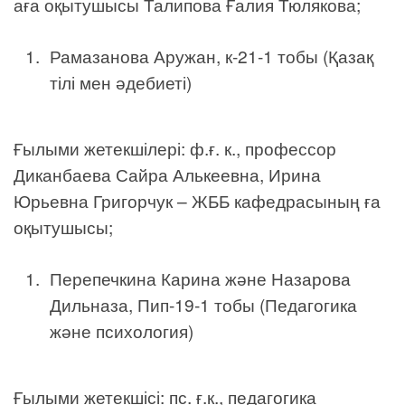
аға оқытушысы Талипова Ғалия Тюлякова;
Рамазанова Аружан, к-21-1 тобы (Қазақ
тілі мен әдебиеті)
Ғылыми жетекшілері: ф.ғ. к., профессор
Диканбаева Сайра Алькеевна, Ирина
Юрьевна Григорчук – ЖББ кафедрасының ға
оқытушысы;
Перепечкина Карина және Назарова
Дильназа, Пип-19-1 тобы (Педагогика
және психология)
Ғылыми жетекшісі: пс. ғ.к., педагогика