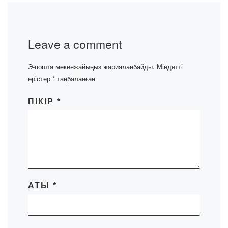
Leave a comment
Э-пошта мекенжайыңыз жарияланбайды.
Міндетті
өрістер
*
таңбаланған
ПІКІР
*
АТЫ
*