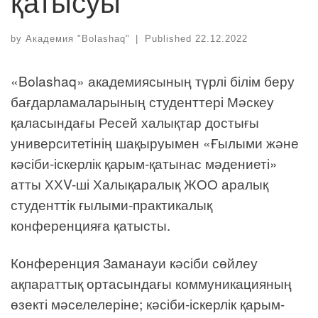
қатысуы
by
Академия "Bolashaq"
|
Published
22.12.2022
«Bolashaq» академиясының түрлі білім беру
бағдарламаларының студенттері Мәскеу
қаласындағы Ресей халықтар достығы
университетінің шақыруымен «Ғылыми және
кәсіби-іскерлік қарым-қатынас мәдениеті»
атты ХХV-ші Халықаралық ЖОО аралық
студенттік ғылыми-практикалық
конференцияға қатысты.
Конференция Заманауи кәсіби сөйлеу
ақпараттық ортасындағы коммуникацияның
өзекті мәселелеріне; кәсіби-іскерлік қарым-