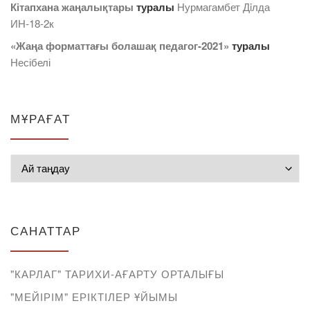
Кітапхана жаңалықтары
туралы
Нурмагамбет Дiлда
ИН-18-2к
«Жаңа форматтағы болашақ педагог-2021»
туралы
Несібелі
МҰРАҒАТ
Мұрағат
САНАТТАР
"КАРЛАГ" ТАРИХИ-АҒАРТУ ОРТАЛЫҒЫ
"МЕЙІРІМ" ЕРІКТІЛЕР ҰЙЫМЫ