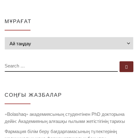
МҰРАҒАТ
Мұрағат
SEARCH
Se
СОҢҒЫ ЖАЗБАЛАР
«Bolashaq» академиясының студентінен PhD докторына
дейін: Академияның алғашқы ғылыми жетістігінің тарихы
Фармация білім беру бағдарламасының түлектерінің