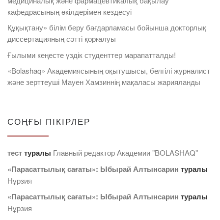
медициналық және фармацевтикалық бақылау
кафедрасының өкілдерімен кездесуі
Құқықтану» білім беру бағдарламасы бойынша докторлық
диссертацияның сәтті қорғалуы
Ғылыми кеңесте үздік студенттер марапатталды!
«Bolashaq» Академиясының оқытушысы, белгілі журналист
және зерттеуші Мауен Хамзиннің мақаласы жарияланды
СОҢҒЫ ПІКІРЛЕР
тест
туралы
Главный редактор Академии "BOLASHAQ"
«Парасаттылық сағаты»: Ыбырай Алтынсарин
туралы
Нұрзия
«Парасаттылық сағаты»: Ыбырай Алтынсарин
туралы
Нұрзия