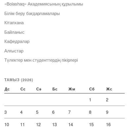
«Bolashaq» Академиясының құрылымы
Білім беру бағдарламалары
Кітапхана
Байланыс
Кафедралар
Алғыстар
Түлектер мен студенттердің пікірлері
ТАМЫЗ (2026)
Дс
Сс
Сә
Бс
Жм
Сб
Жс
1
2
3
4
5
6
7
8
9
10
11
12
13
14
15
16