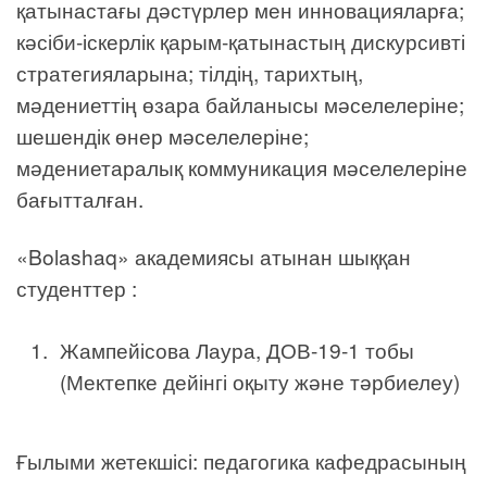
қатынастағы дәстүрлер мен инновацияларға;
кәсіби-іскерлік қарым-қатынастың дискурсивті
стратегияларына; тілдің, тарихтың,
мәдениеттің өзара байланысы мәселелеріне;
шешендік өнер мәселелеріне;
мәдениетаралық коммуникация мәселелеріне
бағытталған.
«Bolashaq» академиясы атынан шыққан
студенттер :
Жампейісова Лаура, ДОВ-19-1 тобы
(Мектепке дейінгі оқыту және тәрбиелеу)
Ғылыми жетекшісі: педагогика кафедрасының