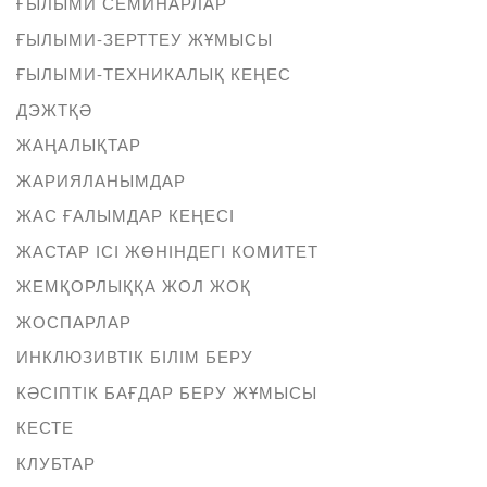
ҒЫЛЫМИ СЕМИНАРЛАР
ҒЫЛЫМИ-ЗЕРТТЕУ ЖҰМЫСЫ
ҒЫЛЫМИ-ТЕХНИКАЛЫҚ КЕҢЕС
ДЭЖТҚӘ
ЖАҢАЛЫҚТАР
ЖАРИЯЛАНЫМДАР
ЖАС ҒАЛЫМДАР КЕҢЕСІ
ЖАСТАР ІСІ ЖӨНІНДЕГІ КОМИТЕТ
ЖЕМҚОРЛЫҚҚА ЖОЛ ЖОҚ
ЖОСПАРЛАР
ИНКЛЮЗИВТІК БІЛІМ БЕРУ
КӘСІПТІК БАҒДАР БЕРУ ЖҰМЫСЫ
КЕСТЕ
КЛУБТАР