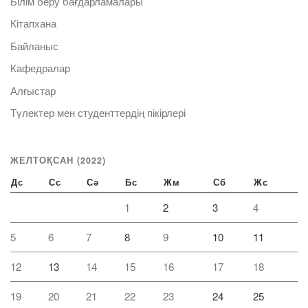
Білім беру бағдарламалары
Кітапхана
Байланыс
Кафедралар
Алғыстар
Түлектер мен студенттердің пікірлері
ЖЕЛТОҚСАН (2022)
Дс
Сс
Сә
Бс
Жм
Сб
Жс
1
2
3
4
5
6
7
8
9
10
11
12
13
14
15
16
17
18
19
20
21
22
23
24
25