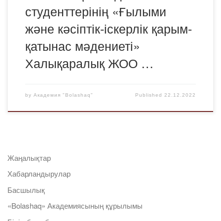
студенттерінің «Ғылыми
және кәсіптік-іскерлік қарым-
қатынас мәдениеті»
Халықаралық ЖОО …
by
Академия "Bolashaq"
Published
22.12.2022
Жаңалықтар
Хабарландырулар
Басшылық
«Bolashaq» Академиясының құрылымы