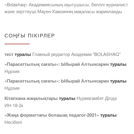
«Bolashaq» Академиясының оқытушысы, белгілі журналист
және зерттеуші Мауен Хамзиннің мақаласы жарияланды
СОҢҒЫ ПІКІРЛЕР
тест
туралы
Главный редактор Академии "BOLASHAQ"
«Парасаттылық сағаты»: Ыбырай Алтынсарин
туралы
Нұрзия
«Парасаттылық сағаты»: Ыбырай Алтынсарин
туралы
Нұрзия
Кітапхана жаңалықтары
туралы
Нурмагамбет Дiлда
ИН-18-2к
«Жаңа форматтағы болашақ педагог-2021»
туралы
Несібелі