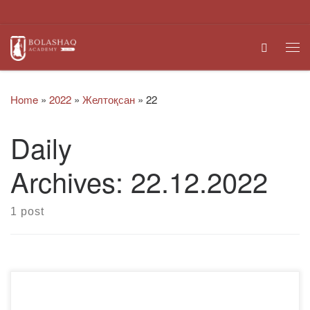
Skip to content
Search
Me
Home
»
2022
»
Желтоқсан
»
22
Daily
Archives:
22.12.2022
1 post
«Bolashaq» академиясының түрлі білім беру
бағдарламаларының студенттері Мәскеу қаласындағы