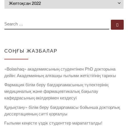
Мұрағат
SEARCH
Se
СОҢҒЫ ЖАЗБАЛАР
«Bolashaq» академиясының студентінен PhD докторына
дейін: Академияның алғашқы ғылыми жетістігінің тарихы
Фармация білім беру бағдарламасының түлектерінің
медициналық және фармацевтикалық бақылау
кафедрасының өкілдерімен кездесуі
Құқықтану» білім беру бағдарламасы бойынша докторлық
диссертацияның сәтті қорғалуы
Ғылыми кеңесте үздік студенттер марапатталды!