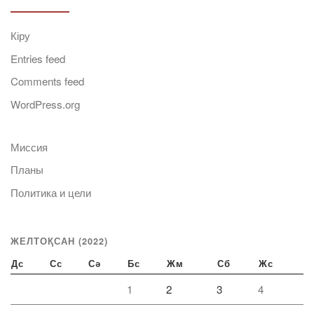
Кіру
Entries feed
Comments feed
WordPress.org
Миссия
Планы
Политика и цели
ЖЕЛТОҚСАН (2022)
Дс
Сс
Сә
Бс
Жм
Сб
Жс
1
2
3
4