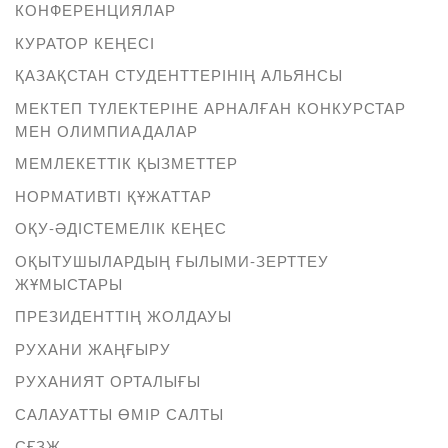
КОНФЕРЕНЦИЯЛАР
КУРАТОР КЕҢЕСІ
ҚАЗАҚСТАН СТУДЕНТТЕРІНІҢ АЛЬЯНСЫ
МЕКТЕП ТҮЛЕКТЕРІНЕ АРНАЛҒАН КОНКУРСТАР
МЕН ОЛИМПИАДАЛАР
МЕМЛЕКЕТТІК ҚЫЗМЕТТЕР
НОРМАТИВТІ ҚҰЖАТТАР
ОҚУ-ӘДІСТЕМЕЛІК КЕҢЕС
ОҚЫТУШЫЛАРДЫҢ ҒЫЛЫМИ-ЗЕРТТЕУ
ЖҰМЫСТАРЫ
ПРЕЗИДЕНТТІҢ ЖОЛДАУЫ
РУХАНИ ЖАҢҒЫРУ
РУХАНИЯТ ОРТАЛЫҒЫ
САЛАУАТТЫ ӨМІР САЛТЫ
СҒЗЖ