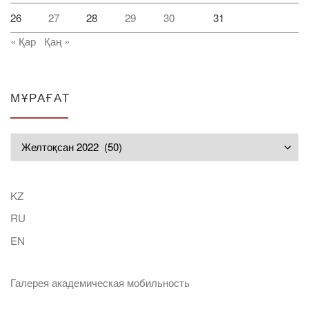
26
27
28
29
30
31
« Қар
Қаң »
МҰРАҒАТ
Мұрағат
KZ
RU
EN
Галерея академическая мобильность