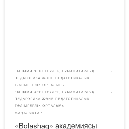
Ресей халықтар достығы университетінің шақыруымен
«Ғылыми және кәсіби-іскерлік қарым-қатынас
мәдениеті» атты ХХV-ші Халықаралық ЖОО аралық
студенттік ғылыми-практикалық конференцияға қатысты.
Конференция Заманауи кәсіби сөйлеу ақпараттық
ортасындағы коммуникацияның өзекті мәселелеріне;
кәсіби-іскерлік қарым-қатынастағы дәстүрлер мен
инновацияларға; кәсіби-іскерлік қарым-қатынастың
дискурсивті стратегияларына; тілдің, тарихтың,
мәдениеттің өзара […]
ҒЫЛЫМИ ЗЕРТТЕУЛЕР, ГУМАНИТАРЛЫҚ
ПЕДАГОГИКА ЖӘНЕ ПЕДАГОГИКАЛЫҚ
ТӘЛІМГЕРЛІК ОРТАЛЫҒЫ
ҒЫЛЫМИ ЗЕРТТЕУЛЕР, ГУМАНИТАРЛЫҚ
ПЕДАГОГИКА ЖӘНЕ ПЕДАГОГИКАЛЫҚ
ТӘЛІМГЕРЛІК ОРТАЛЫҒЫ
ЖАҢАЛЫҚТАР
«Bolashaq» академиясы