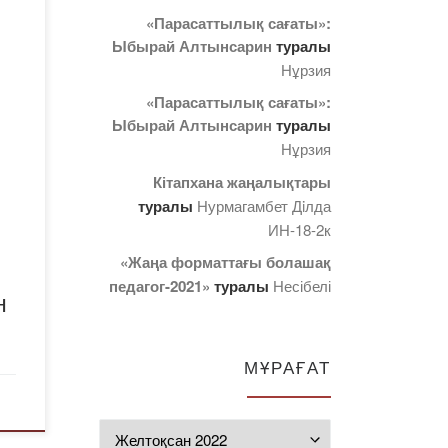
.)
«Парасаттылық сағаты»:
Ыбырай Алтынсарин
туралы
Нұрзия
қ
«Парасаттылық сағаты»:
Ыбырай Алтынсарин
туралы
-
Нұрзия
Кітапхана жаңалықтары
рға;
туралы
Нурмагамбет Дiлда
ИН-18-2к
«Жаңа форматтағы болашақ
а
педагог-2021»
туралы
Несібелі
н
е,
к
МҰРАҒАТ
,
ция
Мұрағат