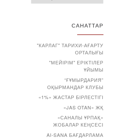
лық
САНАТТАР
"КАРЛАГ" ТАРИХИ-АҒАРТУ
ОРТАЛЫҒЫ
"МЕЙІРІМ" ЕРІКТІЛЕР
ҰЙЫМЫ
“ҒҰМЫРДАРИЯ”
ОҚЫРМАНДАР КЛУБЫ
«1%» ЖАСТАР БІРЛЕСТІГІ
«JAS OTAN» ЖҚ
«САНАЛЫ ҰРПАҚ»
ЖОБАЛАР КЕҢСЕСІ
AI-SANA БАҒДАРЛАМА