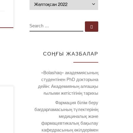
Мұрағат
SEARCH
Search …
СОҢҒЫ ЖАЗБАЛАР
«Bolashaq» академиясының
студентінен PhD докторына
дейін: Академияның алғашқы
ғылыми жетістігінің тарихы
Фармация білім беру
бағдарламасының түлектерінің
медициналық және
фармацевтикалық бақылау
кафедрасының өкілдерімен