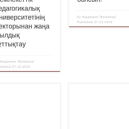
едагогикалық
ниверситетінің
by
Академия "Bolashaq"
Published
27.12.2022
екторынан жаңа
ылдық
ұттықтау
y
Академия "Bolashaq"
blished
27.12.2022