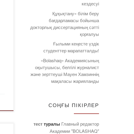
кездесуі
Құқықтану» білім беру
бағдарламасы бойынша
докторлық диссертацияның сәтті
қорғалуы
Ғылыми кеңесте үздік
студенттер марапатталды!
«Bolashaq» Академиясының
оқытушысы, белгілі журналист
және зерттеуші Мауен Хамзиннің
мақаласы жарияланды
СОҢҒЫ ПІКІРЛЕР
тест
туралы
Главный редактор
Академии "BOLASHAQ"