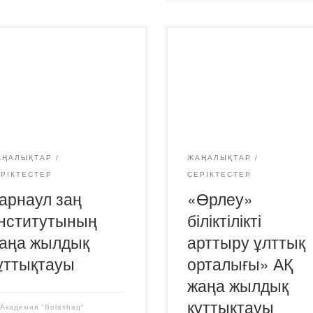
АҢАЛЫҚТАР
ЖАҢАЛЫҚТАР
ЕРІКТЕСТЕР
СЕРІКТЕСТЕР
арнаул заң
«Өрлеу»
нститутының
біліктілікті
аңа жылдық
арттыру ұлттық
ұттықтауы
орталығы» АҚ
жаңа жылдық
құттықтауы
y
Академия "Bolashaq"