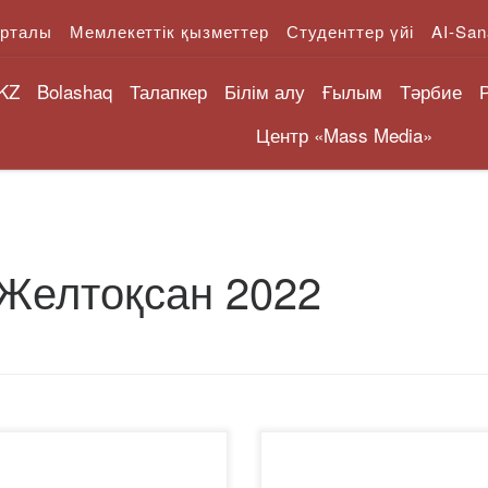
орталы
Мемлекеттік қызметтер
Студенттер үйі
AI-San
KZ
Bolashaq
Талапкер
Білім алу
Ғылым
Тәрбие
Центр «Mass Media»
Желтоқсан 2022
метті әріптестер мен