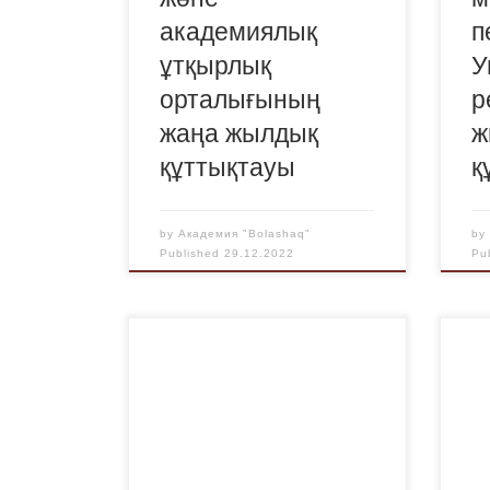
академиялық
п
ұтқырлық
У
орталығының
р
жаңа жылдық
ж
құттықтауы
қ
by
Академия "Bolashaq"
b
Published
29.12.2022
Pu