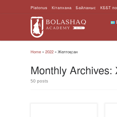
Platonus
Кітапхана
Байланыс
КББТ п
Skip to content
Home
»
2022
»
Желтоқсан
Monthly Archives:
50 posts
«Фармация» мамандығы
Құр