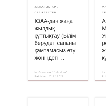
ЖАҢАЛЫҚТАР
Ж
СЕРІКТЕСТЕР
С
IQAA-дан жаңа
А
жылдық
М
құттықтау (Білім
У
берудегі сапаны
р
қамтамасыз ету
ж
жөніндегі …
қ
by
Академия "Bolashaq"
b
Published
27.12.2022
Pu
26.12.2022 жылы «Bolashaq»