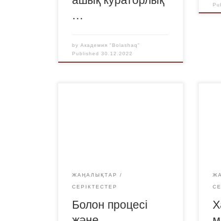
Pu
…
by
Академия "Bolashaq"
Published
30.12.2022
ЖАҢАЛЫҚТАР
Ж
СЕРІКТЕСТЕР
С
Болон процесі
Х
және
м