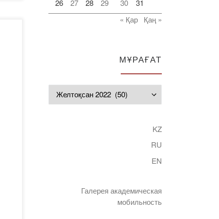
26
27
28
29
30
31
« Қар
Қаң »
МҰРАҒАТ
Мұрағат
KZ
RU
EN
Галерея академическая
мобильность