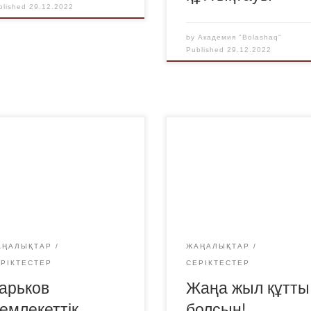
blished
29.12.2022
by
Академия "Bolashaq"
Published
29.12.2022
АҢАЛЫҚТАР
ЖАҢАЛЫҚТАР
ЕРІКТЕСТЕР
СЕРІКТЕСТЕР
арьков
Жаңа жыл құтты
емлекеттік
болсын!