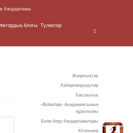
a бағдарлама
Ректордың блогы
Түлектер
Search
Жаңалықтар
Хабарландырулар
Басшылық
«Bolashaq» Академиясының
құрылымы
Білім беру бағдарламалары
Кітапхана