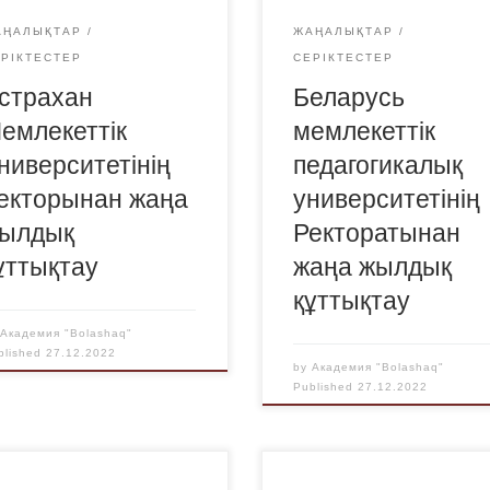
АҢАЛЫҚТАР
ЖАҢАЛЫҚТАР
ЕРІКТЕСТЕР
СЕРІКТЕСТЕР
страхан
Беларусь
емлекеттік
мемлекеттік
ниверситетінің
педагогикалық
екторынан жаңа
университетінің
ылдық
Ректоратынан
ұттықтау
жаңа жылдық
құттықтау
y
Академия "Bolashaq"
blished
27.12.2022
by
Академия "Bolashaq"
Published
27.12.2022
Жыл сайын Ресей Патрис