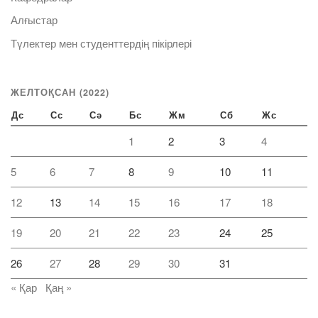
Алғыстар
Түлектер мен студенттердің пікірлері
ЖЕЛТОҚСАН (2022)
Дс
Сс
Сә
Бс
Жм
Сб
Жс
1
2
3
4
5
6
7
8
9
10
11
12
13
14
15
16
17
18
19
20
21
22
23
24
25
26
27
28
29
30
31
« Қар
Қаң »