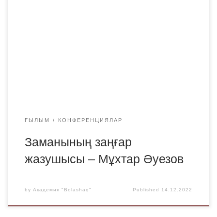
«Jauhar» ғылыми үйірмесі мен Қарағанды қаласының
Мұхтар Әуезов атындағы орталық кітапханасының
ұйымдастыруымен М.Әуезовтің 125 жылдық
мерейтойына орай ЖОО оқытушылары, мектеп
мұғалімдері, кітапхана қызметкерлері және
магистранттар мен студенттерге арналған «Заманының
заңғар жазушысы – Мұхтар Әуезов» атты
республикалық конференция өткізілді. […]
ҒЫЛЫМ
КОНФЕРЕНЦИЯЛАР
Заманының заңғар
жазушысы – Мұхтар Әуезов
by
Академия "Bolashaq"
Published
14.12.2022