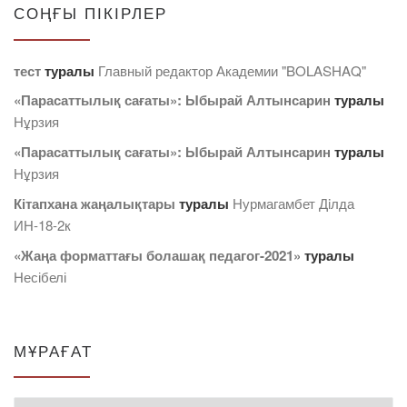
СОҢҒЫ ПІКІРЛЕР
тест
туралы
Главный редактор Академии "BOLASHAQ"
«Парасаттылық сағаты»: Ыбырай Алтынсарин
туралы
Нұрзия
«Парасаттылық сағаты»: Ыбырай Алтынсарин
туралы
Нұрзия
Кітапхана жаңалықтары
туралы
Нурмагамбет Дiлда
ИН-18-2к
«Жаңа форматтағы болашақ педагог-2021»
туралы
Несібелі
МҰРАҒАТ