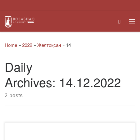
Skip to content
Search
Me
Home
»
2022
»
Желтоқсан
»
14
Daily
Archives:
14.12.2022
2 posts
2022 жылы 14 желтоқсанда «Bolashaq» академиясы
Қазақ тілі мен әдебиеті кафедрасы, студенттердің