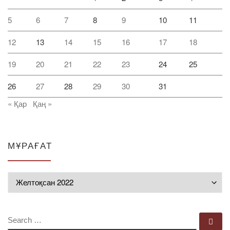
5
6
7
8
9
10
11
12
13
14
15
16
17
18
19
20
21
22
23
24
25
26
27
28
29
30
31
« Қар
Қаң »
МҰРАҒАТ
Мұрағат
SEARCH
Se