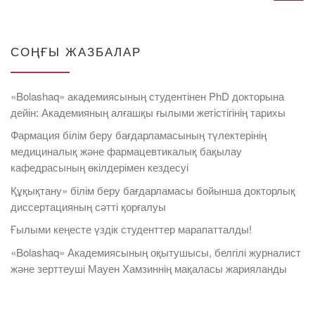
СОҢҒЫ ЖАЗБАЛАР
«Bolashaq» академиясының студентінен PhD докторына
дейін: Академияның алғашқы ғылыми жетістігінің тарихы
Фармация білім беру бағдарламасының түлектерінің
медициналық және фармацевтикалық бақылау
кафедрасының өкілдерімен кездесуі
Құқықтану» білім беру бағдарламасы бойынша докторлық
диссертацияның сәтті қорғалуы
Ғылыми кеңесте үздік студенттер марапатталды!
«Bolashaq» Академиясының оқытушысы, белгілі журналист
және зерттеуші Мауен Хамзиннің мақаласы жарияланды