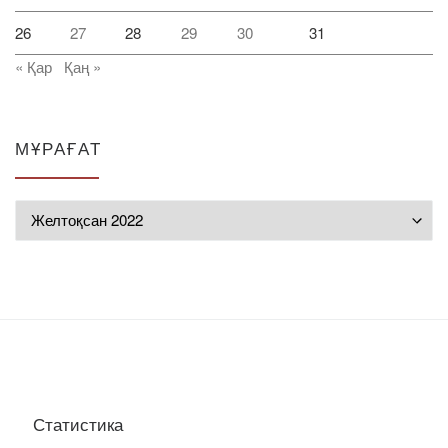
26
27
28
29
30
31
« Қар
Қаң »
МҰРАҒАТ
Мұрағат
Статистика