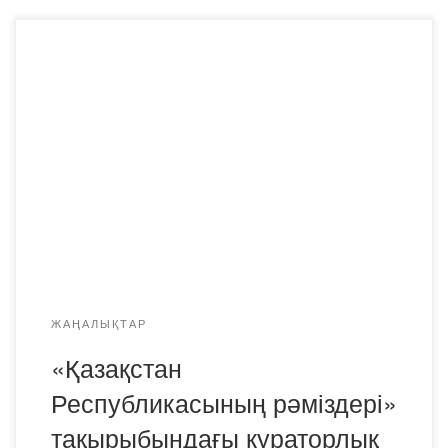
2022 жылғы 18 қарашада Педагогика кафедрасының
эдвайзері В.А.Байбекова және С.К.Мекадилова ПиП-19-
2, ПиП-20-2, ПиП-22-2, ПМНО-20-2 тобының
студенттерімен «Қазақстан Республикасының рәміздері»
тақырыбында кураторлық сағат өткізді. Кураторлық
сағаттың мақсаты: Қазақстан Республикасы жастарының
бойындағы ұлт-жандылықты нығайту, олардың
патриоттық сезімі мен отансүйгіштік қасиетін нығайту,
рәміздерімізді құрметтеуге тәрбиелеу. Кураторлық сағат
барысында Қазақстан Республикасының мемлекеттік
егемендігін алу […]
ЖАҢАЛЫҚТАР
«Қазақстан
Республикасының рәміздері»
тақырыбындағы кураторлық