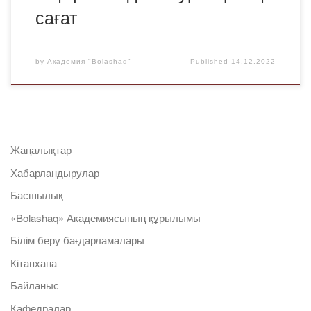
сағат
by
Академия "Bolashaq"
Published
14.12.2022
Жаңалықтар
Хабарландырулар
Басшылық
«Bolashaq» Академиясының құрылымы
Білім беру бағдарламалары
Кітапхана
Байланыс
Кафедралар