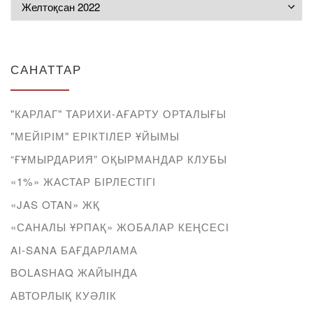
Мұрағат
САНАТТАР
"КАРЛАГ" ТАРИХИ-АҒАРТУ ОРТАЛЫҒЫ
"МЕЙІРІМ" ЕРІКТІЛЕР ҰЙЫМЫ
“ҒҰМЫРДАРИЯ” ОҚЫРМАНДАР КЛУБЫ
«1%» ЖАСТАР БІРЛЕСТІГІ
«JAS OTAN» ЖҚ
«САНАЛЫ ҰРПАҚ» ЖОБАЛАР КЕҢСЕСІ
AI-SANA БАҒДАРЛАМА
BOLASHAQ ЖАЙЫНДА
АВТОРЛЫҚ КУӘЛІК