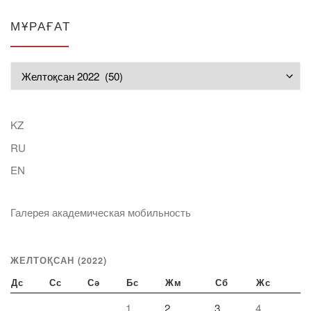
МҰРАҒАТ
Мұрағат
KZ
RU
EN
Галерея академическая мобильность
ЖЕЛТОҚСАН (2022)
Дс
Сс
Сә
Бс
Жм
Сб
Жс
1
2
3
4