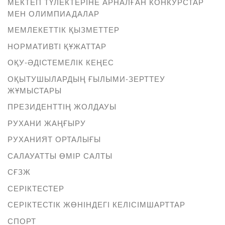
МЕКТЕП ТҮЛЕКТЕРІНЕ АРНАЛҒАН КОНКУРСТАР
МЕН ОЛИМПИАДАЛАР
МЕМЛЕКЕТТІК ҚЫЗМЕТТЕР
НОРМАТИВТІ ҚҰЖАТТАР
ОҚУ-ӘДІСТЕМЕЛІК КЕҢЕС
ОҚЫТУШЫЛАРДЫҢ ҒЫЛЫМИ-ЗЕРТТЕУ
ЖҰМЫСТАРЫ
ПРЕЗИДЕНТТІҢ ЖОЛДАУЫ
РУХАНИ ЖАҢҒЫРУ
РУХАНИЯТ ОРТАЛЫҒЫ
САЛАУАТТЫ ӨМІР САЛТЫ
СҒЗЖ
СЕРІКТЕСТЕР
СЕРІКТЕСТІК ЖӨНІНДЕГІ КЕЛІСІМШАРТТАР
СПОРТ