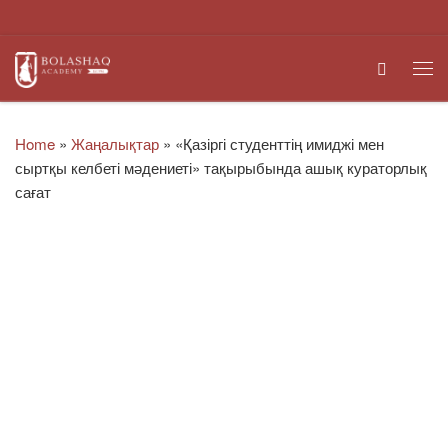
Skip to content
Search
Me
Home
»
Жаңалықтар
»
«Қазіргі студенттің имиджі мен
сыртқы келбеті мәдениеті» тақырыбында ашық кураторлық
сағат