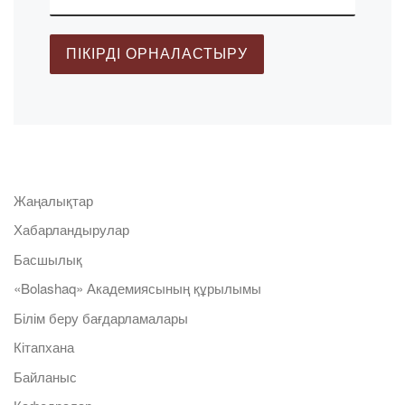
Жаңалықтар
Хабарландырулар
Басшылық
«Bolashaq» Академиясының құрылымы
Білім беру бағдарламалары
Кітапхана
Байланыс