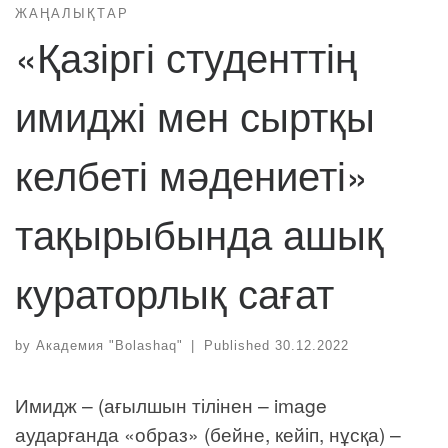
ЖАҢАЛЫҚТАР
«Қазіргі студенттің
имиджі мен сыртқы
келбеті мәдениеті»
тақырыбында ашық
кураторлық сағат
by
Академия "Bolashaq"
|
Published
30.12.2022
Имидж – (ағылшын тілінен – imаge
аударғанда «образ» (бейне, кейіп, нұсқа) –