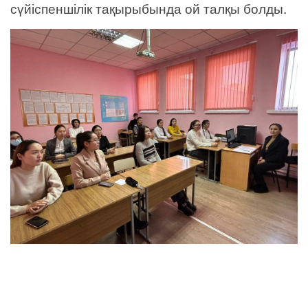
сүйіспеншілік тақырыбында ой талқы болды.