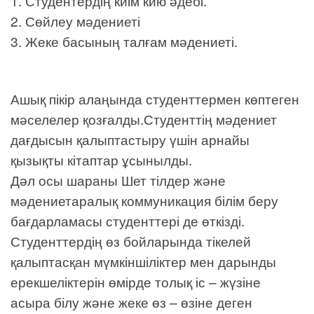
1. Студентердің киім кию әдебі.
2. Сөйлеу мәдениеті
3. Жеке басының талғам мәдениеті.
Ашық пікір алаңында студенттермен көптеген
мәселелер қозғалды.Студенттің мәдениет
дағдысын қалыптастыру үшін арнайы
қызықты кітаптар ұсынылды.
Дәл осы шараны Шет тілдер және
мәдениетаралық коммуникация білім беру
бағдарламасы студенттері де өткізді.
Студенттердің өз бойларында тікелей
қалыптасқан мүмкіншіліктер мен дарынды
ерекшеліктерін өмірде толық іс – жүзіне
асыра білу және жеке өз – өзіне деген