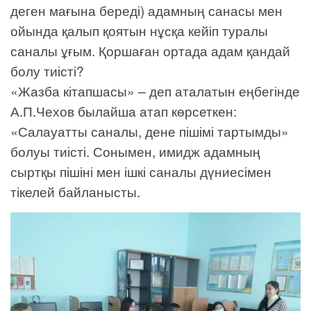
деген мағына береді) адамның санасы мен
ойында қалып қоятын нұсқа кейіп туралы
саналы ұғым. Қоршаған ортада адам қандай
болу тиісті?
«Жазба кітапшасы» – деп аталатын еңбегінде
А.П.Чехов былайша атап көрсеткен:
«Салауатты саналы, дене пішімі тартымды»
болуы тиісті. Сонымен, имидж адамның
сыртқы пішіні мен ішкі саналы дүниесімен
тікелей байланысты.