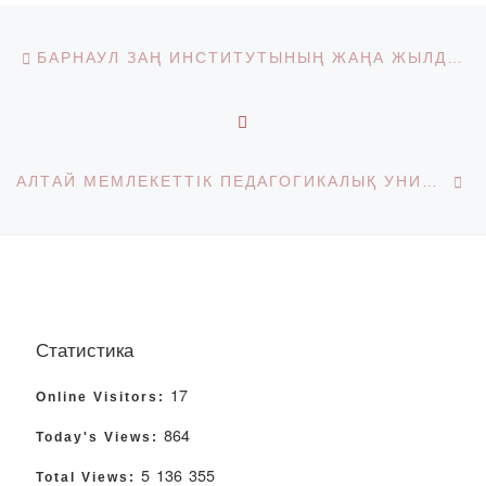
Post navigation
Previous post
БАРНАУЛ ЗАҢ ИНСТИТУТЫНЫҢ ЖАҢА ЖЫЛДЫҚ ҚҰТТЫҚТАУЫ
BACK TO POST LIST
Ne
АЛТАЙ МЕМЛЕКЕТТІК ПЕДАГОГИКАЛЫҚ УНИВЕРСИТЕТІНІҢ ЖАҢА ЖЫЛДЫҚ ҚҰТТЫҚТАУЫ
Статистика
17
Online Visitors:
864
Today's Views:
5 136 355
Total Views: