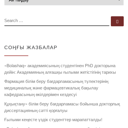
SEARCH
Se
СОҢҒЫ ЖАЗБАЛАР
«Bolashaq» академиясының студентінен PhD докторына
дейін: Академияның алғашқы ғылыми жетістігінің тарихы
Фармация білім беру бағдарламасының түлектерінің
медициналық және фармацевтикалық бақылау
кафедрасының өкілдерімен кездесуі
Құқықтану» білім беру бағдарламасы бойынша докторлық
диссертацияның сәтті қорғалуы
Ғылыми кеңесте үздік студенттер марапатталды!