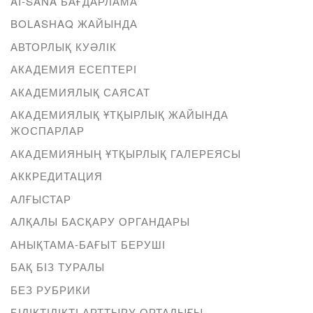
AI-SANA БАҒДАРЛАМА
BOLASHAQ ЖАЙЫНДА
АВТОРЛЫҚ КУӘЛІК
АКАДЕМИЯ ЕСЕПТЕРІ
АКАДЕМИЯЛЫҚ САЯСАТ
АКАДЕМИЯЛЫҚ ҰТҚЫРЛЫҚ ЖАЙЫНДА
ЖОСПАРЛАР
АКАДЕМИЯНЫҢ ҰТҚЫРЛЫҚ ГАЛЕРЕЯСЫ
АККРЕДИТАЦИЯ
АЛҒЫСТАР
АЛҚАЛЫ БАСҚАРУ ОРГАНДАРЫ
АНЫҚТАМА-БАҒЫТ БЕРУШІ
БАҚ БІЗ ТУРАЛЫ
БЕЗ РУБРИКИ
БІЛІКТІЛІКТІ АРТТЫРУ ОРТАЛЫҒЫ