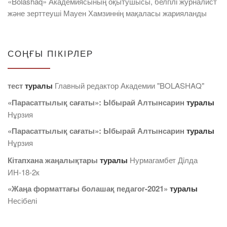
«Bolashaq» Академиясының оқытушысы, белгілі журналист
және зерттеуші Мауен Хамзиннің мақаласы жарияланды
СОҢҒЫ ПІКІРЛЕР
тест
туралы
Главный редактор Академии "BOLASHAQ"
«Парасаттылық сағаты»: Ыбырай Алтынсарин
туралы
Нұрзия
«Парасаттылық сағаты»: Ыбырай Алтынсарин
туралы
Нұрзия
Кітапхана жаңалықтары
туралы
Нурмагамбет Дiлда
ИН-18-2к
«Жаңа форматтағы болашақ педагог-2021»
туралы
Несібелі