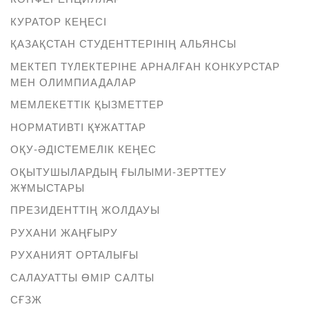
КУРАТОР КЕҢЕСІ
ҚАЗАҚСТАН СТУДЕНТТЕРІНІҢ АЛЬЯНСЫ
МЕКТЕП ТҮЛЕКТЕРІНЕ АРНАЛҒАН КОНКУРСТАР
МЕН ОЛИМПИАДАЛАР
МЕМЛЕКЕТТІК ҚЫЗМЕТТЕР
НОРМАТИВТІ ҚҰЖАТТАР
ОҚУ-ӘДІСТЕМЕЛІК КЕҢЕС
ОҚЫТУШЫЛАРДЫҢ ҒЫЛЫМИ-ЗЕРТТЕУ
ЖҰМЫСТАРЫ
ПРЕЗИДЕНТТІҢ ЖОЛДАУЫ
РУХАНИ ЖАҢҒЫРУ
РУХАНИЯТ ОРТАЛЫҒЫ
САЛАУАТТЫ ӨМІР САЛТЫ
СҒЗЖ