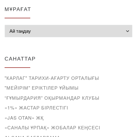
МҰРАҒАТ
Мұрағат
САНАТТАР
"КАРЛАГ" ТАРИХИ-АҒАРТУ ОРТАЛЫҒЫ
"МЕЙІРІМ" ЕРІКТІЛЕР ҰЙЫМЫ
“ҒҰМЫРДАРИЯ” ОҚЫРМАНДАР КЛУБЫ
«1%» ЖАСТАР БІРЛЕСТІГІ
«JAS OTAN» ЖҚ
«САНАЛЫ ҰРПАҚ» ЖОБАЛАР КЕҢСЕСІ