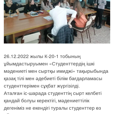
26.12.2022 жылы К-20-1 тобының
ұйымдастыруымен «Студенттердің ішкі
мәдениеті мен сыртқы имиджі» тақырыбында
қазақ тілі мен әдебиеті білім бағдарламасы
студенттерімен сұқбат жүргізілді.
Аталған іс-шарада студенттің сырт келбеті
қандай болуы керектігі, мәдениеттілік
дегеніміз не екендігі туралы студенттер өз