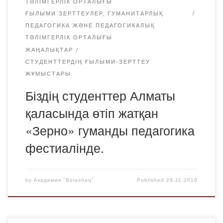
ТӘЛІМГЕРЛІК ОРТАЛЫҒЫ
ҒЫЛЫМИ ЗЕРТТЕУЛЕР, ГУМАНИТАРЛЫҚ
ПЕДАГОГИКА ЖӘНЕ ПЕДАГОГИКАЛЫҚ
ТӘЛІМГЕРЛІК ОРТАЛЫҒЫ
ЖАҢАЛЫҚТАР
СТУДЕНТТЕРДІҢ ҒЫЛЫМИ-ЗЕРТТЕУ
ЖҰМЫСТАРЫ
Біздің студенттер Алматы
қаласында өтіп жатқан
«Зерно» гуманды педагогика
фестиалінде.
by
Академия "Bolashaq"
Published
29.11.2019