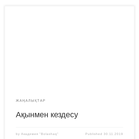
2019 жылдың 28 қарашасында Қарқаралы ауданында
ақын, «Qasym.kz» ақпараттық-танымдық порталының
бас редакторы Ерік НАРЫНМЕН кездесу кеші өтті.
Аталмыш шараға ауданға қарасты ауылдардан өлең
жазып жүрген оқушылар қатысты. Олар кеш барысында
өз өлеңдерін оқып, жас ақынмен еркін сұхбат құрды.
Қарқаралы ауданының әкімі Халел Мақсұтов кездесу
кешін өзі модератор болды.
ЖАҢАЛЫҚТАР
Ақынмен кездесу
by
Академия "Bolashaq"
Published
30.11.2019