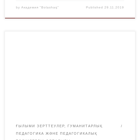
by
Академия "Bolashaq"
Published
29.11.2019
«Мектепке дейінгі оқыту және тәрбиелеу», «Педагогика
және психология»,»Шет тілі: екі шет тілі» білім беру
бағдарламалары студенттерінің делегациясы «Bolashaq
«академиясы» ЖМ мектепке дейінгі және бастауыш
оқыту кафедрасының доценті Г. К. Бокижанова және аға
оқытушы Г. Т. Таликова бастаған «Зерно» гуманистік
педагогика фестиваліне қатысуға бірегей мүмкіндік
алды. Фестивальді өткізудің мақсаты-қатысушыларға
балалармен үйлесімді […]
ҒЫЛЫМИ ЗЕРТТЕУЛЕР, ГУМАНИТАРЛЫҚ
ПЕДАГОГИКА ЖӘНЕ ПЕДАГОГИКАЛЫҚ