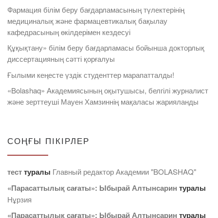
Фармация білім беру бағдарламасының түлектерінің
медициналық және фармацевтикалық бақылау
кафедрасының өкілдерімен кездесуі
Құқықтану» білім беру бағдарламасы бойынша докторлық
диссертацияның сәтті қорғалуы
Ғылыми кеңесте үздік студенттер марапатталды!
«Bolashaq» Академиясының оқытушысы, белгілі журналист
және зерттеуші Мауен Хамзиннің мақаласы жарияланды
СОҢҒЫ ПІКІРЛЕР
тест
туралы
Главный редактор Академии "BOLASHAQ"
«Парасаттылық сағаты»: Ыбырай Алтынсарин
туралы
Нұрзия
«Парасаттылық сағаты»: Ыбырай Алтынсарин
туралы