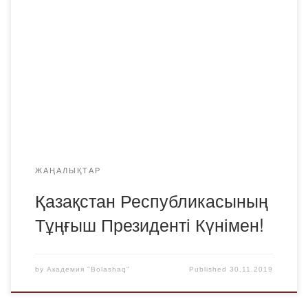
құттықтаймыз! Көп жыл бұрын Нұрсұлтан Назарбаев
алғашқы бүкілхалықтық сайлау нәтижесінде ел
президенті болып сайланған еді. Қазақстан
Республикасының Тұңғыш Президенті Нұрсұлтан
Әбішұлы Назарбаев – қарқынды әлеуметтік-
экономикалық, саяси дамуы бар мемлекеттің бірегей
моделін қалыптастырған, бәсекеге қабілетті мемлекетті
құру үшін көп күшін […]
ЖАҢАЛЫҚТАР
Қазақстан Республикасының
Тұңғыш Президенті Күнімен!
by
Академия "Bolashaq"
Published
30.11.2019