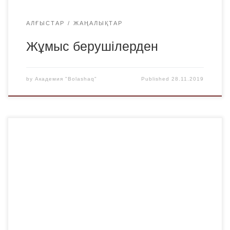
АЛҒЫСТАР
ЖАҢАЛЫҚТАР
Жұмыс берушілерден
by
Академия "Bolashaq"
Published
28.11.2019
2019 ж.22 қарашада «Bolashaq»академиясы «Жаңару»с
ыбайлас жемқорлыққа қарсы жалпыұлттық қозғалыспен
ынтымақтастық туралы Меморандумға қол қойды (РҚБ
төрағасы – О. А. Әбдікәрімов). Меморандумға сәйкес,
«Bolashaq» академиясының миссиясы – сыбайлас
жемқорлыққа қарсы ағарту, мемлекеттік органдармен
және қоғамдық ұйымдармен сыбайлас жемқорлықтың
алдын алу бойынша өзара іс-қимылды жолға қою.