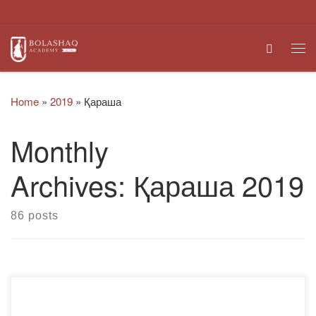
Skip to content
Search
Me
Home
»
2019
»
Қараша
Monthly
Archives:
Қараша 2019
86 posts
Құрметті достар! Сіздерді мемлекеттік мереке –
Қазақстан Республикасының Тұңғыш Президенті Күнімен