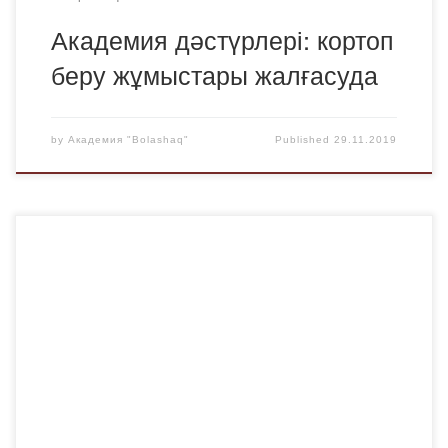
Академия дәстүрлері: кортоп
беру жұмыстары жалғасуда
by
Академия "Bolashaq"
Published
29.11.2019
«Ел болам десең қазақ, бесігіңді түзе»,– деген Мұхтар
Әуезовтың қанатты сөзі бүгінде де өз маңыздылығын
жоғалтпаса керек. Олай деудің де себебі бар. Тәрбие
тал бесіктен басталатыны бесенеден белгілі десек те,
ұлттық мүдде мен ұлттық кодтты өскелең ұрпаққа
ұлағаттауда олқылықтар орын алып жататыны рас.
Ақпараттың қайнаған ортасына айналған цифрлы
заманда классикалық […]