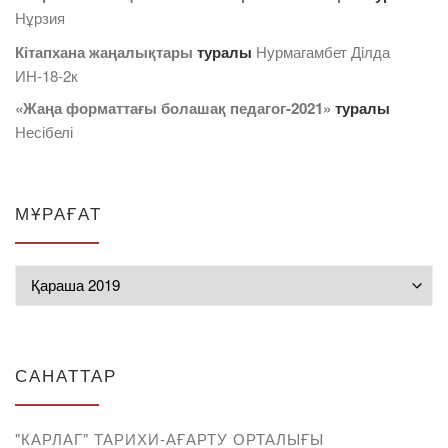
Нұрзия
Кітапхана жаңалықтары
туралы
Нурмагамбет Дiлда
ИН-18-2к
«Жаңа форматтағы болашақ педагог-2021»
туралы
Несібелі
МҰРАҒАТ
Мұрағат
САНАТТАР
"КАРЛАГ" ТАРИХИ-АҒАРТУ ОРТАЛЫҒЫ