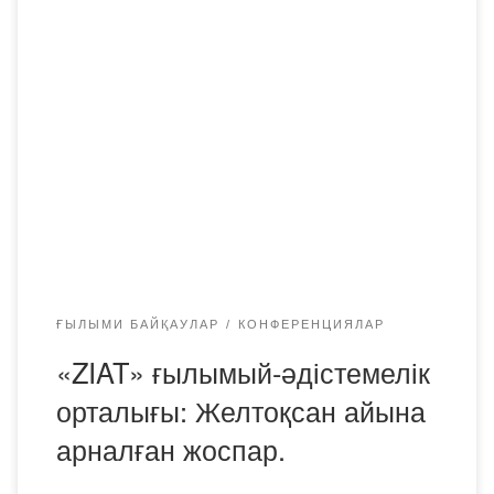
«ZIAT» ғылыми-әдістемелік орталығы өткізілетін іс-
шараларға қатысуға шақырады және желтоқсан айына
арналған келесі іс-шараларды ұсынады:
ҒЫЛЫМИ БАЙҚАУЛАР
КОНФЕРЕНЦИЯЛАР
«ZIAT» ғылымый-әдістемелік
орталығы: Желтоқсан айына
арналған жоспар.