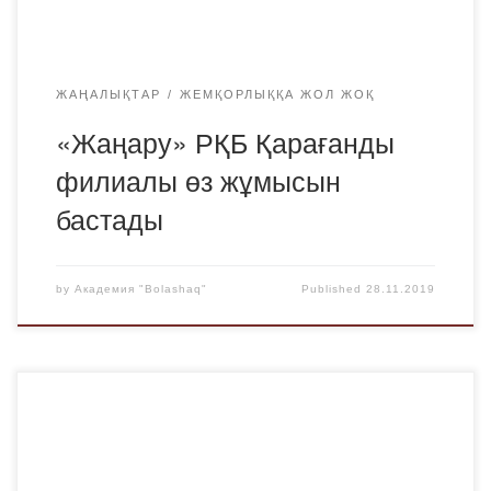
«Сыбайлас жемқорлыққа қарсы ағарту» бағдарламасы
[…]
ЖАҢАЛЫҚТАР
ЖЕМҚОРЛЫҚҚА ЖОЛ ЖОҚ
«Жаңару» РҚБ Қарағанды
филиалы өз жұмысын
бастады
by
Академия "Bolashaq"
Published
28.11.2019
«Bolashaq» академиясы мен Нұр-Сұлтан қаласындағы
Еуразиялық гуманитарлық институты (ЕАГИ) арасындағы
академиялық ұтқырлық келісім-шарт аясында К-17-1