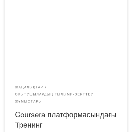
2019 жылғы 25-26 қараша күндері аралығында Coursera
платформасында және АҚШ Елшілігі жанындағы
ағылшын тілінің аймақтық офисі KazTEA
нұсқаушыларымен бірге онлайн-курстардың (МООСѕ)
онлайн-ресурстарының көмегімен ағылшын тілін оқыту
бағдарламасына қатысушылардың тренингі өтті. Оған
«Bolashaq» академиясының біліктілікті арттыру
орталығының директоры Анна Николаевна Калижанова
қатысты.
ЖАҢАЛЫҚТАР
ОҚЫТУШЫЛАРДЫҢ ҒЫЛЫМИ-ЗЕРТТЕУ
ЖҰМЫСТАРЫ
Coursera платформасындағы
Тренинг