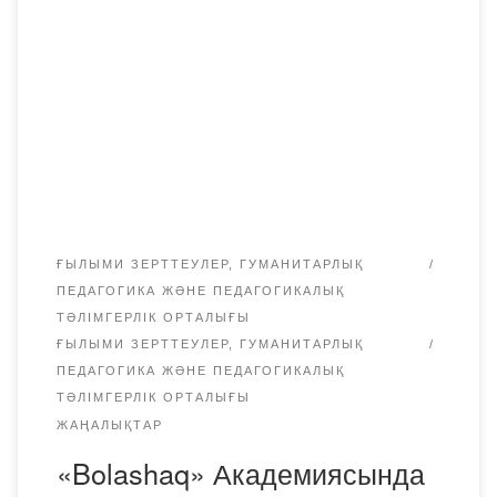
«Гуманды педагогика орталығы» бірлесе отырып
ҚарМТУ «Кәсіби білім беру және педагогика»
кафедрасының педагогика ғылымдарының докторы,
профессор Исмакова Б.С. «Этнопедагогика және
қазақтың мәдениеті» туралы ақпарат берді. Г.О.
Тажигулова Е.А.Бөкетов атындағы ҚарМУ «Кәсіби оқыту
және транспорт» кафедрасының педагогика
ғылымдарының докторы, профессор […]
ҒЫЛЫМИ ЗЕРТТЕУЛЕР, ГУМАНИТАРЛЫҚ
ПЕДАГОГИКА ЖӘНЕ ПЕДАГОГИКАЛЫҚ
ТӘЛІМГЕРЛІК ОРТАЛЫҒЫ
ҒЫЛЫМИ ЗЕРТТЕУЛЕР, ГУМАНИТАРЛЫҚ
ПЕДАГОГИКА ЖӘНЕ ПЕДАГОГИКАЛЫҚ
ТӘЛІМГЕРЛІК ОРТАЛЫҒЫ
ЖАҢАЛЫҚТАР
«Bolashaq» Академиясында