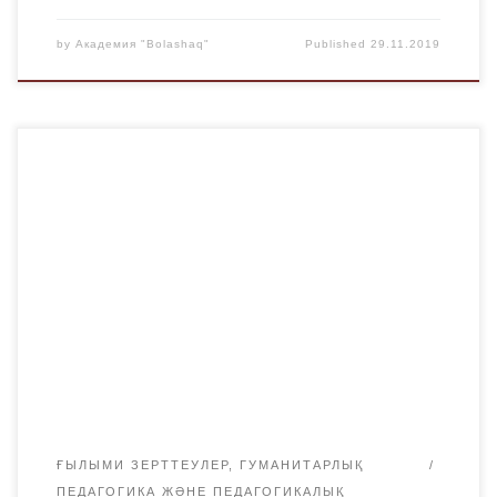
by
Академия "Bolashaq"
Published
29.11.2019
2019 жылдың 22 қарашасында жалпы білім беретін
пәндер кафедрасы «100 жаңа оқулық және саяси-
әлеуметтік, мәдениеттану пәндері» атты дөңгелек үстел
ұйымдастырып өткізді. Кафедра оқытушылары, барлық
білім беру бағдарламарының 1 курс студенттері,
«Руханият» ғылыми-зерттеу орталығының басшысы А.У.
Аупенованың қатысуымен өтті. Кафедраның аға
оқытушысы А.Б. Косманова отырыстың мақсатымен
таныстырып, «Жаңа гуманитарлық білім. Қазақ […]
ҒЫЛЫМИ ЗЕРТТЕУЛЕР, ГУМАНИТАРЛЫҚ
ПЕДАГОГИКА ЖӘНЕ ПЕДАГОГИКАЛЫҚ