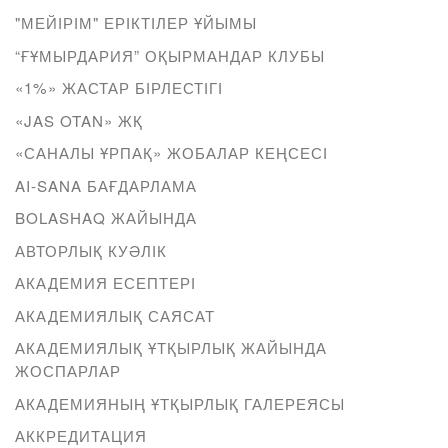
"МЕЙІРІМ" ЕРІКТІЛЕР ҰЙЫМЫ
“ҒҰМЫРДАРИЯ” ОҚЫРМАНДАР КЛУБЫ
«1%» ЖАСТАР БІРЛЕСТІГІ
«JAS OTAN» ЖҚ
«САНАЛЫ ҰРПАҚ» ЖОБАЛАР КЕҢСЕСІ
AI-SANA БАҒДАРЛАМА
BOLASHAQ ЖАЙЫНДА
АВТОРЛЫҚ КУӘЛІК
АКАДЕМИЯ ЕСЕПТЕРІ
АКАДЕМИЯЛЫҚ САЯСАТ
АКАДЕМИЯЛЫҚ ҰТҚЫРЛЫҚ ЖАЙЫНДА
ЖОСПАРЛАР
АКАДЕМИЯНЫҢ ҰТҚЫРЛЫҚ ГАЛЕРЕЯСЫ
АККРЕДИТАЦИЯ