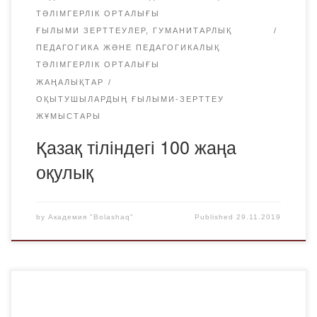
ТӘЛІМГЕРЛІК ОРТАЛЫҒЫ
ҒЫЛЫМИ ЗЕРТТЕУЛЕР, ГУМАНИТАРЛЫҚ
ПЕДАГОГИКА ЖӘНЕ ПЕДАГОГИКАЛЫҚ
ТӘЛІМГЕРЛІК ОРТАЛЫҒЫ
ЖАҢАЛЫҚТАР
ОҚЫТУШЫЛАРДЫҢ ҒЫЛЫМИ-ЗЕРТТЕУ
ЖҰМЫСТАРЫ
Қазақ тіліндегі 100 жаңа
оқулық
by
Академия "Bolashaq"
Published
29.11.2019
2019 жылы 22 қарашада «Bolashaq» Академиясының
«Педагогика және психология» кафедрасы мен