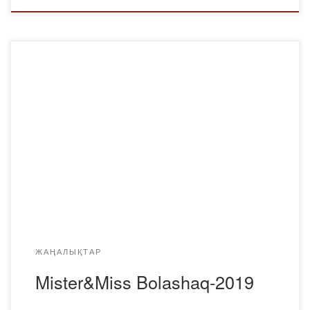
2019 жылдың 28 қарашасында «Bolashaq»
академиясында «Mister&Miss «Bolashaq – 2019»
шарасы өтті. Іс-шара ең белсенді, тапқыр және талантты
студенттерді анықтау, эстетикалық талғамды,
шығармашылық және коммуникативтік қабілеттерін
дамыту, сонымен қатар студенттердің рухани-
адамгершілік қасиеттерін қалыптастыру және дамыту
мақсатында өткізілді. Осы жарқын серпінді шоудың
ұйымдастырушылары Жастар ісі жөніндегі Комитет,
«Bolashaq» студенттік Республика, әлеуметтік-тәрбие
[…]
ЖАҢАЛЫҚТАР
Mister&Miss Bolashaq-2019