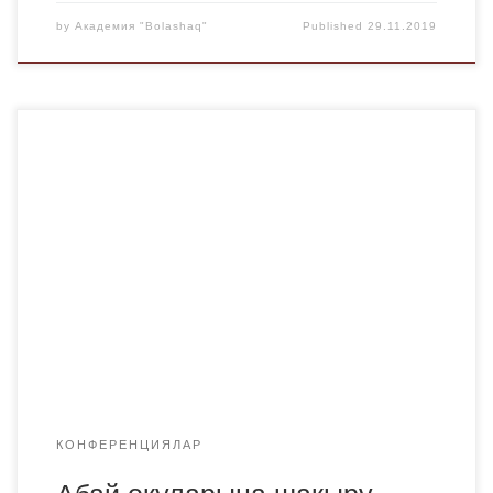
by
Академия "Bolashaq"
Published
29.11.2019
Е. А. Бөкетов ҚарМУ-де 2019 жылы 6 желтоқсанда өтетін
Абай Құнанбайұлының 175 жылдығына арналған «Абай
оқуларына» шақырады. Салынудағы іс-шаралар туралы
ақпарат:
КОНФЕРЕНЦИЯЛАР
Абай оқуларына шақыру