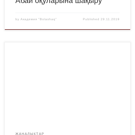
by
Академия "Bolashaq"
Published
29.11.2019
«Bolashaq» академиясы 28 қараша 2019 жылы
студенттер үйінде картоп беруді жалғастырды.
Студенттер академиядан қосымша әлеуметтік көмек
алды. Картоп туралы қызықты деректер: Картопқа
арналған мұражай бар. Ең танымал «картоп» мұражайы
Бельгияда орналасқан. Кейбір тропикалық елдерде
өткен картоп ақша баламасы болды. Ресейде
«Синеглазка» картоптың мұндай кең тараған сорты
«Ганнибал» деп аталады, Пушкин […]
ЖАҢАЛЫҚТАР