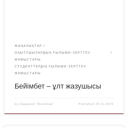
сөз сөйледі. Сонымен қатар, қазіргі қазақ тілінің
мәселелері де қозғалды. Кафедраның аға оқытушысы
Ерзат Молдабекұлы Ермагамбетов Бейімбет Майлиннің
ұлттық болмыстың […]
ЖАҢАЛЫҚТАР
ОҚЫТУШЫЛАРДЫҢ ҒЫЛЫМИ-ЗЕРТТЕУ
ЖҰМЫСТАРЫ
СТУДЕНТТЕРДІҢ ҒЫЛЫМИ-ЗЕРТТЕУ
ЖҰМЫСТАРЫ
Бейімбет – ұлт жазушысы
by
Академия "Bolashaq"
Published
29.11.2019