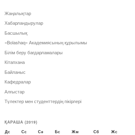
Жаңалықтар
Хабарландырулар
Басшылық
«Bolashaq» Академиясының құрылымы
Білім беру бағдарламалары
Кітапхана
Байланыс
Кафедралар
Алғыстар
Түлектер мен студенттердің пікірлері
ҚАРАША (2019)
Дс
Сс
Сә
Бс
Жм
Сб
Жс