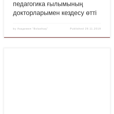
педагогика ғылымының
докторларымен кездесу өтті
by
Академия "Bolashaq"
Published
29.11.2019
«Bolashaq» академиясына біздің ЖОО түлектері еңбек
ететін ұйымдарда жұмыс берушілерден пікірлер мен
алғыс хаттар келіп түседі. Тусупова Алия Қанатқызы –
Педагогика және психология кафедрасының түлегі,
өзінің педагогикалық қызметін «Bolashaq»жоғары
колледжінде жүзеге асыруда.