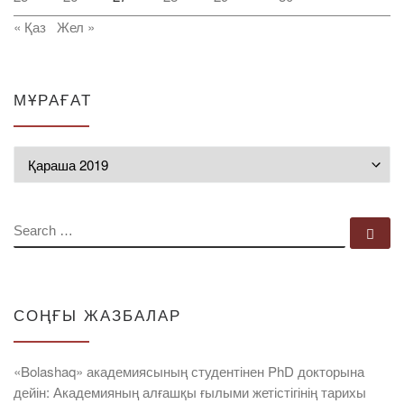
« Қаз
Жел »
МҰРАҒАТ
Мұрағат
SEARCH
Se
СОҢҒЫ ЖАЗБАЛАР
«Bolashaq» академиясының студентінен PhD докторына
дейін: Академияның алғашқы ғылыми жетістігінің тарихы