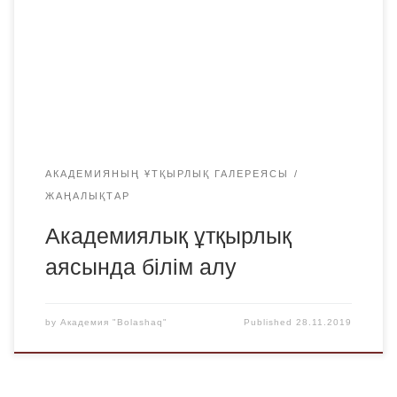
тобының студенті Шайкен Алтынай. 2019-2020 оқу
жылының 1 семестрінде академиялық ұтқырлықтан
өтуде. Аталған оқу орнымен жыл сайын екі оқу орнының
студенттері білім алады. Осы арқылы ЖОО арасында
байланыс артып келеді.
АКАДЕМИЯНЫҢ ҰТҚЫРЛЫҚ ГАЛЕРЕЯСЫ
ЖАҢАЛЫҚТАР
Академиялық ұтқырлық
аясында білім алу
by
Академия "Bolashaq"
Published
28.11.2019