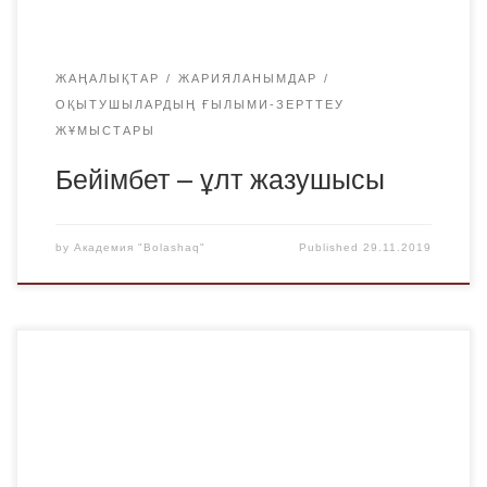
ЖАҢАЛЫҚТАР
ЖАРИЯЛАНЫМДАР
ОҚЫТУШЫЛАРДЫҢ ҒЫЛЫМИ-ЗЕРТТЕУ
ЖҰМЫСТАРЫ
Бейімбет – ұлт жазушысы
by
Академия "Bolashaq"
Published
29.11.2019
2019 жылы 22 қарашада №6 ЖОМ – де жазушы, ақын
Бейімбет Майлиннің 125 жылдығына арналған
«Бейімбет-ұлт жазушысы» атты кездесу кеші өтті.
Оқушылар алдында филология ғылымдарының
кандидаты, профессор Құрманғазы Закирович Сембиев