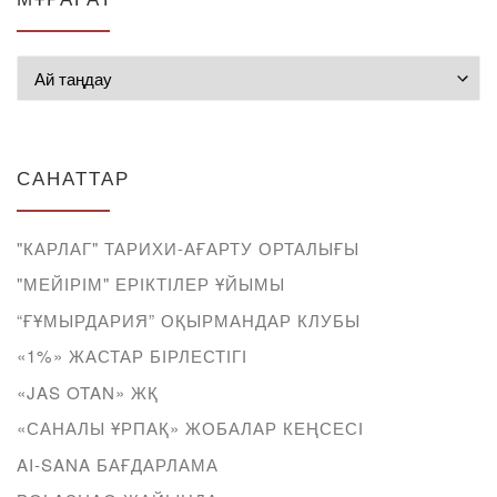
Мұрағат
САНАТТАР
"КАРЛАГ" ТАРИХИ-АҒАРТУ ОРТАЛЫҒЫ
"МЕЙІРІМ" ЕРІКТІЛЕР ҰЙЫМЫ
“ҒҰМЫРДАРИЯ” ОҚЫРМАНДАР КЛУБЫ
«1%» ЖАСТАР БІРЛЕСТІГІ
«JAS OTAN» ЖҚ
«САНАЛЫ ҰРПАҚ» ЖОБАЛАР КЕҢСЕСІ
AI-SANA БАҒДАРЛАМА