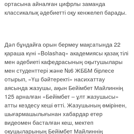
ортасына айналған цифрлы заманда
классикалық әдебиетті оқу кенжелеп барады.
Дәл бұндайға орын бермеу мақсатында 22
қараша күні «Bolashaq» академиясы қазақ тілі
мен әдебиеті кафедрасының оқытушылары
мен студенттері және №6 ЖББМ бірлесе
отырып, «Үш бәйтеректі» насихаттау
аясында жазушы, ақын Бейімбет Майлиннің
125 арналған «Бейімбет – ұлт жазушысы»
атты кездесу кеші өтті. Жазушының өмірінен,
шығармашылығынан хабардар етер
видеомен басталған кеш, мектеп
оқушыларының Бейімбет Майлиннің