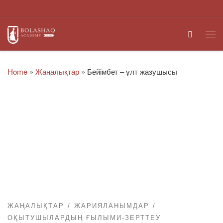
Skip to content
Search
Me
Home
»
Жаңалықтар
»
Бейімбет – ұлт жазушысы
ЖАҢАЛЫҚТАР
ЖАРИЯЛАНЫМДАР
ОҚЫТУШЫЛАРДЫҢ ҒЫЛЫМИ-ЗЕРТТЕУ