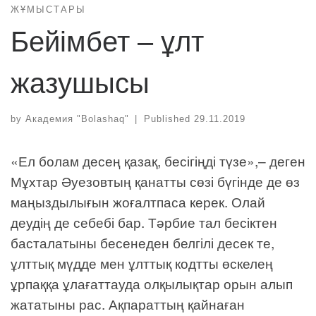
ЖҰМЫСТАРЫ
Бейімбет – ұлт
жазушысы
by
Академия "Bolashaq"
|
Published
29.11.2019
«Ел болам десең қазақ, бесігіңді түзе»,– деген
Мұхтар Әуезовтың қанатты сөзі бүгінде де өз
маңыздылығын жоғалтпаса керек. Олай
деудің де себебі бар. Тәрбие тал бесіктен
басталатыны бесенеден белгілі десек те,
ұлттық мүдде мен ұлттық кодтты өскелең
ұрпаққа ұлағаттауда олқылықтар орын алып
жататыны рас. Ақпараттың қайнаған