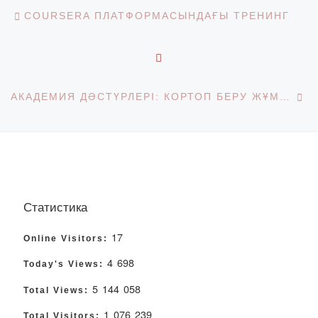
Post navigation
Previous post
COURSERA ПЛАТФОРМАСЫНДАҒЫ ТРЕНИНГ
BACK TO POST LIST
Ne
АКАДЕМИЯ ДӘСТҮРЛЕРІ: КОРТОП БЕРУ ЖҰМЫСТАРЫ ЖАЛҒАСУДА
Статистика
17
Online Visitors:
4 698
Today's Views:
5 144 058
Total Views:
1 076 239
Total Visitors: