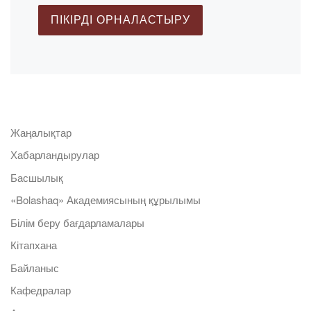
Жаңалықтар
Хабарландырулар
Басшылық
«Bolashaq» Академиясының құрылымы
Білім беру бағдарламалары
Кітапхана
Байланыс
Кафедралар