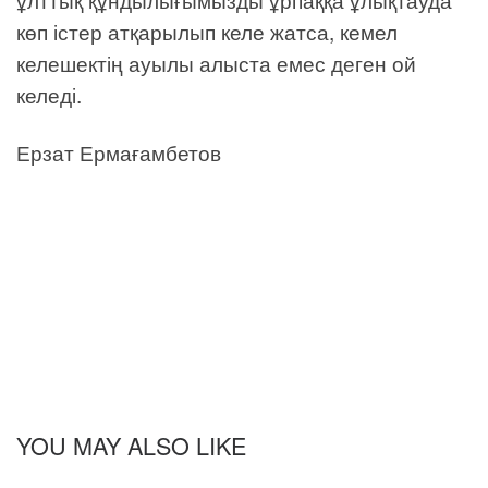
көп істер атқарылып келе жатса, кемел
келешектің ауылы алыста емес деген ой
келеді.
Ерзат Ермағамбетов
YOU MAY ALSO LIKE