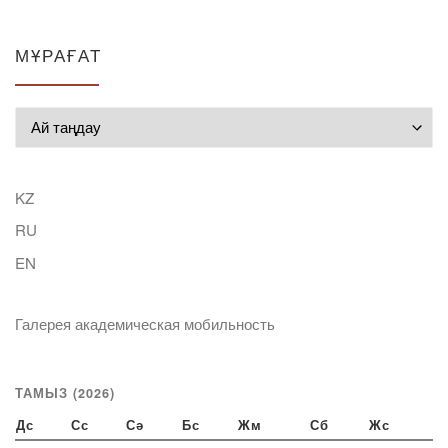
МҰРАҒАТ
Мұрағат
KZ
RU
EN
Галерея академическая мобильность
ТАМЫЗ (2026)
Дс
Сс
Сә
Бс
Жм
Сб
Жс