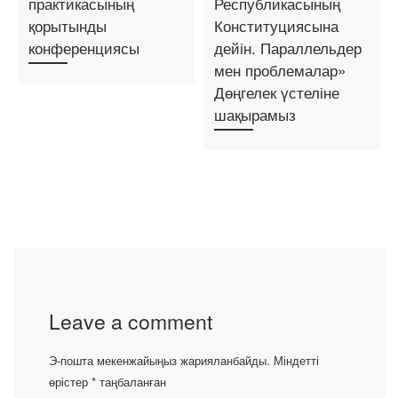
практикасының
Республикасының
қорытынды
Конституциясына
конференциясы
дейін. Параллельдер
мен проблемалар»
Дөңгелек үстеліне
шақырамыз
Leave a comment
Э-пошта мекенжайыңыз жарияланбайды.
Міндетті
өрістер
*
таңбаланған