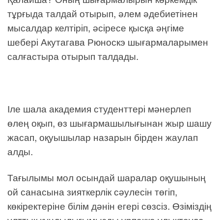
тұрғыда талдай отырып, әлем әдебиетінен
мысалдар келтіріп, әсіресе қысқа әңгіме
шебері Акутагава Рюноскэ шығармаларымен
салғастыра отырып талдады.
Іле шала академия студенттері мәнерлеп
өлең оқып, өз шығармашылығынан жыр шашу
жасап, оқуышылар назарын бірден жаулап
алды.
Тағылымы мол осындай шаралар оқушының
ой санасына зияткерлік сәулесін төгіп,
көкіректеріне білім дәнін егері сөзсіз. Өзіміздің
ұлттық құндылығымызды ұрпаққа ұлықтауда