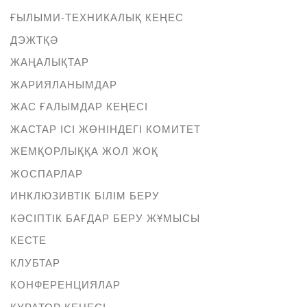
ҒЫЛЫМИ-ТЕХНИКАЛЫҚ КЕҢЕС
ДЭЖТҚӘ
ЖАҢАЛЫҚТАР
ЖАРИЯЛАНЫМДАР
ЖАС ҒАЛЫМДАР КЕҢЕСІ
ЖАСТАР ІСІ ЖӨНІНДЕГІ КОМИТЕТ
ЖЕМҚОРЛЫҚҚА ЖОЛ ЖОҚ
ЖОСПАРЛАР
ИНКЛЮЗИВТІК БІЛІМ БЕРУ
КӘСІПТІК БАҒДАР БЕРУ ЖҰМЫСЫ
КЕСТЕ
КЛУБТАР
КОНФЕРЕНЦИЯЛАР
КУРАТОР КЕҢЕСІ