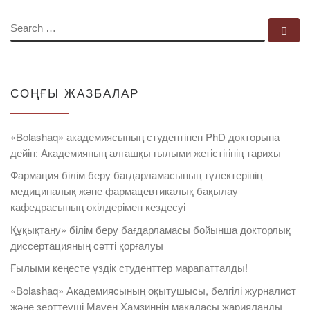
SEARCH
Se
СОҢҒЫ ЖАЗБАЛАР
«Bolashaq» академиясының студентінен PhD докторына
дейін: Академияның алғашқы ғылыми жетістігінің тарихы
Фармация білім беру бағдарламасының түлектерінің
медициналық және фармацевтикалық бақылау
кафедрасының өкілдерімен кездесуі
Құқықтану» білім беру бағдарламасы бойынша докторлық
диссертацияның сәтті қорғалуы
Ғылыми кеңесте үздік студенттер марапатталды!
«Bolashaq» Академиясының оқытушысы, белгілі журналист
және зерттеуші Мауен Хамзиннің мақаласы жарияланды