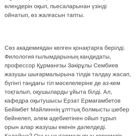
өлеңдерін оқып, пьесаларынан үзінді
ойнатып, өз жалғасын тапты.
Сөз академиядан келген қонақтарға берілді.
Филология ғылымдарының кандидаты,
профессор Құрманғзы Зәкірұлы Сембиев
жазушы шығармалырына тілдік талдау жасап,
бүгінгі таңдағы тіл мәселелеріне де аз-кем
тоқталып, оқушыларды ұйыта білді. Ал,
кафедра оқытушысы Ерзат Ермағамбетов
Бейімбет Майлиннің ұлттық болмысты шебер
бейнелеп, әлем әдебиетінен ойып тұрып
орын алар жазушы екенін дәлелдеді.
Қалайша? Оның шығармалырын көркемдік