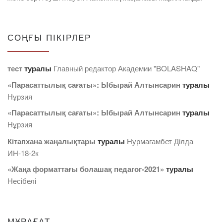
СОҢҒЫ ПІКІРЛЕР
тест
туралы
Главный редактор Академии "BOLASHAQ"
«Парасаттылық сағаты»: Ыбырай Алтынсарин
туралы
Нұрзия
«Парасаттылық сағаты»: Ыбырай Алтынсарин
туралы
Нұрзия
Кітапхана жаңалықтары
туралы
Нурмагамбет Дiлда
ИН-18-2к
«Жаңа форматтағы болашақ педагог-2021»
туралы
Несібелі
МҰРАҒАТ