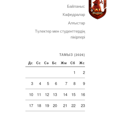
Байланыс
Кафедралар
Алғыстар
Түлектер мен студенттердің
Telegram
пікірлері
ТАМЫЗ (2026)
Дс
Сс
Сә
Бс
Жм
Сб
Жс
1
2
3
4
5
6
7
8
9
10
11
12
13
14
15
16
17
18
19
20
21
22
23