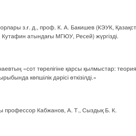
ары з.ғ. д., проф. К. А. Бакишев (КЭУК, Қазақс
 Е. Кутафин атындағы МГЮУ, Ресей) жүргізді.
чаевтың «сот төрелігіне қарсы қылмыстар: теори
рыбында көпшілік дәрісі өткізілді.»
ы профессор Кабжанов, А. Т., Сыздық Б. К.