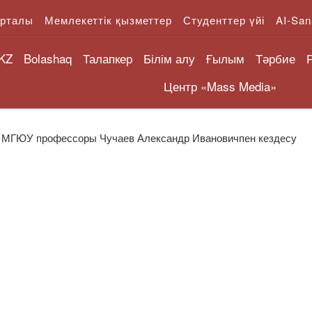
орталы
Мемлекеттік қызметтер
Студенттер үйі
AI-San
KZ
Bolashaq
Талапкер
Білім алу
Ғылым
Тәрбие
Центр «Mass Media»
ы МГЮУ профессоры Чучаев Александр Ивановичпен кездесу