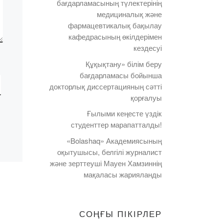
бағдарламасының түлектерінің
медициналық және
фармацевтикалық бақылау
кафедрасының өкілдерімен
кездесуі
Құқықтану» білім беру
бағдарламасы бойынша
докторлық диссертацияның сәтті
қорғалуы
Ғылыми кеңесте үздік
студенттер марапатталды!
«Bolashaq» Академиясының
оқытушысы, белгілі журналист
және зерттеуші Мауен Хамзиннің
мақаласы жарияланды
СОҢҒЫ ПІКІРЛЕР