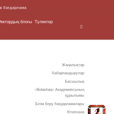
a бағдарлама
Ректордың блогы
Түлектер
Search
Жаңалықтар
Хабарландырулар
Басшылық
«Bolashaq» Академиясының
құрылымы
Білім беру бағдарламалары
Кітапхана