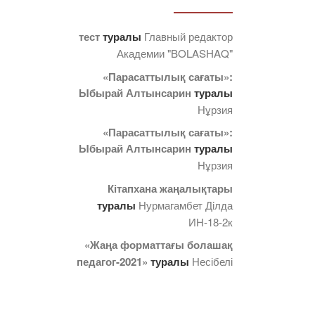
тест
туралы
Главный редактор
Академии "BOLASHAQ"
«Парасаттылық сағаты»:
Ыбырай Алтынсарин
туралы
Нұрзия
«Парасаттылық сағаты»:
Ыбырай Алтынсарин
туралы
Нұрзия
Кітапхана жаңалықтары
туралы
Нурмагамбет Дiлда
ИН-18-2к
«Жаңа форматтағы болашақ
педагог-2021»
туралы
Несібелі