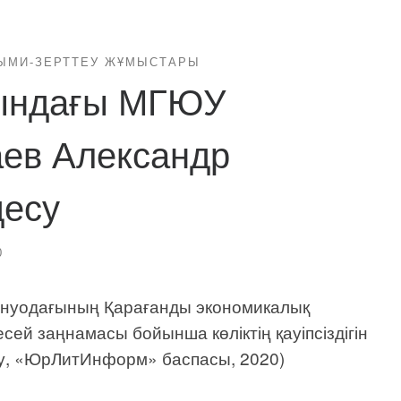
ЫМИ-ЗЕРТТЕУ ЖҰМЫСТАРЫ
тындағы МГЮУ
ев Александр
десу
0
ынуодағының Қарағанды экономикалық
сей заңнамасы бойынша көліктің қауіпсіздігін
еу, «ЮрЛитИнформ» баспасы, 2020)