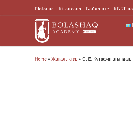
Platonus
Кітапхана
Байланыс
КББТ п
Skip to content
Home
»
Жаңалықтар
»
О. Е. Кутафин атындағ