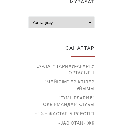
МҰРАҒАТ
Мұрағат
САНАТТАР
"КАРЛАГ" ТАРИХИ-АҒАРТУ
ОРТАЛЫҒЫ
"МЕЙІРІМ" ЕРІКТІЛЕР
ҰЙЫМЫ
“ҒҰМЫРДАРИЯ”
ОҚЫРМАНДАР КЛУБЫ
«1%» ЖАСТАР БІРЛЕСТІГІ
«JAS OTAN» ЖҚ