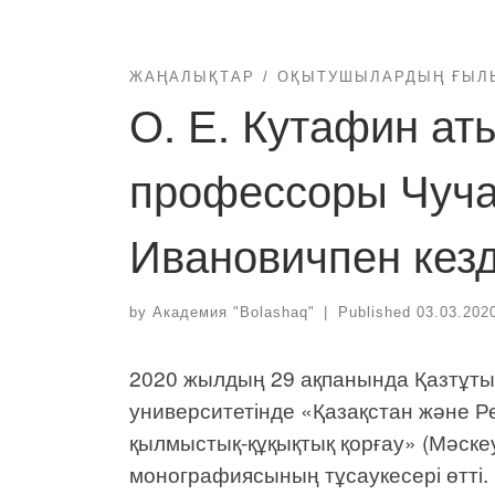
ЖАҢАЛЫҚТАР
ОҚЫТУШЫЛАРДЫҢ ҒЫЛ
О. Е. Кутафин а
профессоры Чуча
Ивановичпен кез
by
Академия "Bolashaq"
|
Published
03.03.202
2020 жылдың 29 ақпанында Қазтұт
университетінде «Қазақстан және Ре
қылмыстық-құқықтық қорғау» (Мәск
монографиясының тұсаукесері өтті.