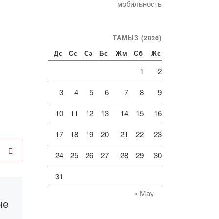
мобильность
ТАМЫЗ (2026)
Дс
Сс
Сә
Бс
Жм
Сб
Жс
1
2
3
4
5
6
7
8
9
10
11
12
13
14
15
16
17
18
19
20
21
22
23
24
25
26
27
28
29
30
31
Published
29.12.2020
« Мау
не
Үздіктердің үздігі
-2020