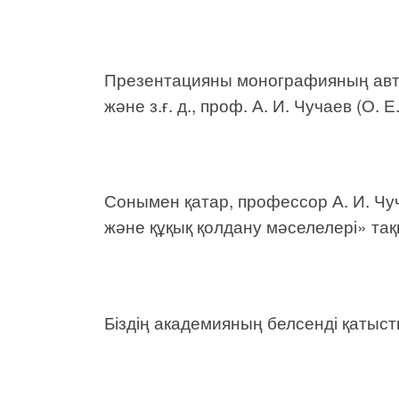
Презентацияны монографияның авторл
және з.ғ. д., проф. А. И. Чучаев (О.
Сонымен қатар, профессор А. И. Чу
және құқық қолдану мәселелері» тақы
Біздің академияның белсенді қатыст