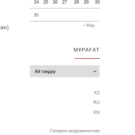
24
25
26
27
28
29
30
31
« Мау
тан)
МҰРАҒАТ
я
Мұрағат
KZ
RU
EN
Галерея академическая