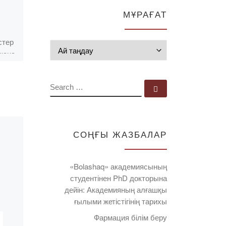
МҰРАҒАТ
!
2020 жылдың 29
істер
желтоқсанында
Мұрағат
қана
«Bolashaq»
академиясында 2020
жылдың қорытындысы
SEARCH
Search …
ір
бойынша дәстүрлі ЖОО
[…]
ішіндегі конкурста үздік
қызметкерлерді
марапаттау рәсімі өтті.
СОҢҒЫ ЖАЗБАЛАР
Номинация
жеңімпаздарын анықтау
[…]
«Bolashaq» академиясының
студентінен PhD докторына
дейін: Академияның алғашқы
ғылыми жетістігінің тарихы
Фармация білім беру