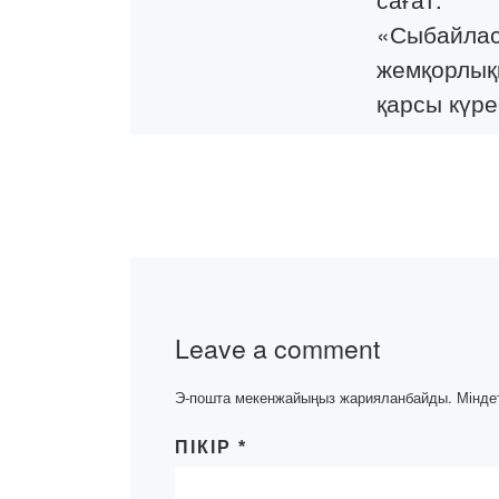
«Сыбайла
жемқорлық
қарсы күр
16 қазан күні қа
мен әдебиеті бі
бағдарламасын
студенттеріне 
“Сыбайлас жем
қарсы күрес” а
кураторлық саға
Leave a comment
[…]
Э-пошта мекенжайыңыз жарияланбайды.
Мінде
ПІКІР
*