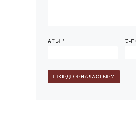
АТЫ
*
Э-