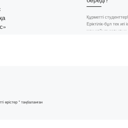
с
қа
Құрметті студенттер
Еріктілік-бұл тек игі 
ес»
мен қайырымдылық 
емес. Еріктінің ресми
зақ тілі
мәртебесіне ие бола
лім беру
отырып, сіз белгілі б
ың 4 курс
қызмет түрлері үшін 
арналған
қорлыққа
тты
т өтті.
тті өрістер
*
таңбаланған