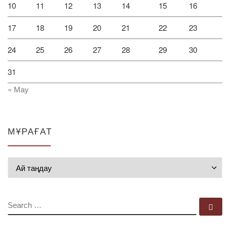
10
11
12
13
14
15
16
17
18
19
20
21
22
23
24
25
26
27
28
29
30
31
« Мау
МҰРАҒАТ
Мұрағат
SEARCH
Se