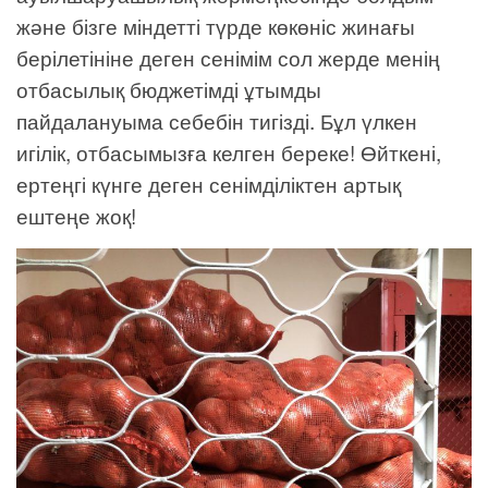
және бізге міндетті түрде көкөніс жинағы
берілетініне деген сенімім сол жерде менің
отбасылық бюджетімді ұтымды
пайдалануыма себебін тигізді. Бұл үлкен
игілік, отбасымызға келген береке! Өйткені,
ертеңгі күнге деген сенімділіктен артық
ештеңе жоқ!