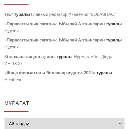
тест
туралы
Главный редактор Академии "BOLASHAQ"
«Парасаттылық сағаты»: Ыбырай Алтынсарин
туралы
Нұрзия
«Парасаттылық сағаты»: Ыбырай Алтынсарин
туралы
Нұрзия
Кітапхана жаңалықтары
туралы
Нурмагамбет Дiлда
ИН-18-2к
«Жаңа форматтағы болашақ педагог-2021»
туралы
Несібелі
МҰРАҒАТ
Мұрағат