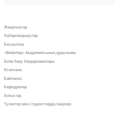
Жаңалықтар
Хабарландырулар
Басшылық
«Bolashaq» Академиясының құрылымы
Білім беру бағдарламалары
Кітапхана
Байланыс
Кафедралар
Алғыстар
Түлектер мен студенттердің пікірлері