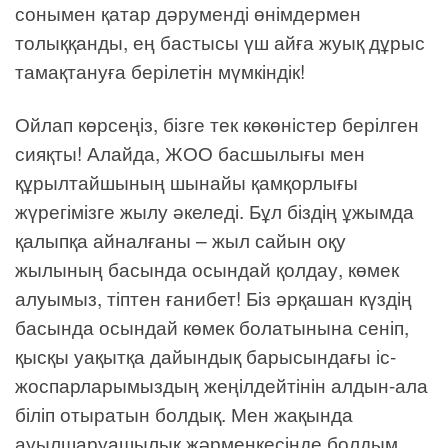
сонымен қатар дәруменді өнімдермен
толыққанды, ең бастысы үш айға жуық дұрыс
тамақтануға берілетін мүмкіндік!
Ойлап көрсеңіз, бізге тек көкөністер берілген
сияқты! Алайда, ЖОО басшылығы мен
құрылтайшының шынайы қамқорлығы
жүрегімізге жылу әкеледі. Бұл біздің ұжымда
қалыпқа айналғаны – жыл сайын оқу
жылының басында осындай қолдау, көмек
алуымыз, тіптен ғанибет! Біз әрқашан күздің
басында осындай көмек болатынына сеніп,
қысқы уақытқа дайындық барысындағы іс-
жоспарларымыздың жеңілдейтінін алдын-ала
біліп отыратын болдық. Мен жақында
ауылшаруашылық жәрмеңкесінде болдым