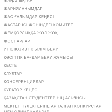
ЖАҢАЛЫҚТАР
ЖАРИЯЛАНЫМДАР
ЖАС ҒАЛЫМДАР КЕҢЕСІ
ЖАСТАР ІСІ ЖӨНІНДЕГІ КОМИТЕТ
ЖЕМҚОРЛЫҚҚА ЖОЛ ЖОҚ
ЖОСПАРЛАР
ИНКЛЮЗИВТІК БІЛІМ БЕРУ
КӘСІПТІК БАҒДАР БЕРУ ЖҰМЫСЫ
КЕСТЕ
КЛУБТАР
КОНФЕРЕНЦИЯЛАР
КУРАТОР КЕҢЕСІ
ҚАЗАҚСТАН СТУДЕНТТЕРІНІҢ АЛЬЯНСЫ
МЕКТЕП ТҮЛЕКТЕРІНЕ АРНАЛҒАН КОНКУРСТАР
МЕН ОЛИМПИАДАЛАР