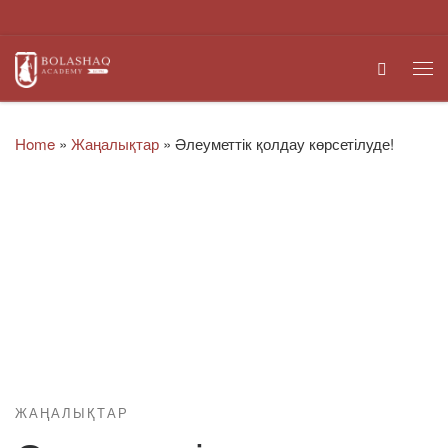
Skip to content
Search
Me
Home
»
Жаңалықтар
»
Әлеуметтік қолдау көрсетілуде!
ЖАҢАЛЫҚТАР