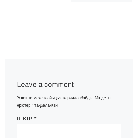
Leave a comment
Э-пошта мекенжайыңыз жарияланбайды.
Міндетті
өрістер
*
таңбаланған
ПІКІР
*