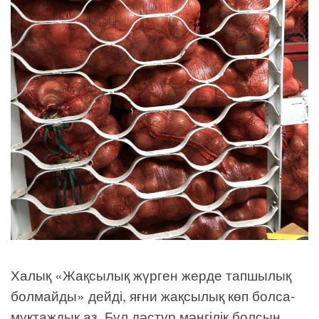
Халық «Жақсылық жүрген жерде тапшылық
болмайды» дейді, яғни жақсылық көп болса-
мұқтаждық аз. Бұл дәстүр мәңгілік болсын