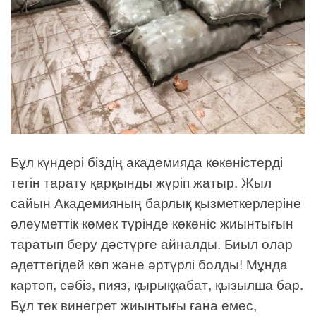
Бұл күндері біздің академияда көкөністерді
тегін тарату қарқынды жүріп жатыр. Жыл
сайын Академияның барлық қызметкерлеріне
әлеуметтік көмек түрінде көкөніс жиынтығын
таратып беру дәстүрге айналды. Биыл олар
әдеттегідей көп және әртүрлі болды! Мұнда
картоп, сәбіз, пияз, қырыққабат, қызылша бар.
Бұл тек винегрет жиынтығы ғана емес,