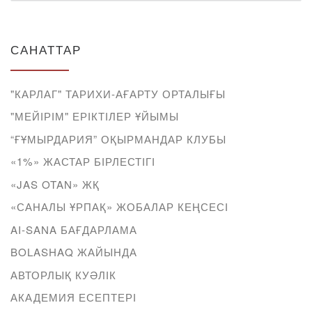
САНАТТАР
"КАРЛАГ" ТАРИХИ-АҒАРТУ ОРТАЛЫҒЫ
"МЕЙІРІМ" ЕРІКТІЛЕР ҰЙЫМЫ
“ҒҰМЫРДАРИЯ” ОҚЫРМАНДАР КЛУБЫ
«1%» ЖАСТАР БІРЛЕСТІГІ
«JAS OTAN» ЖҚ
«САНАЛЫ ҰРПАҚ» ЖОБАЛАР КЕҢСЕСІ
AI-SANA БАҒДАРЛАМА
BOLASHAQ ЖАЙЫНДА
АВТОРЛЫҚ КУӘЛІК
АКАДЕМИЯ ЕСЕПТЕРІ