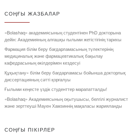
СОҢҒЫ ЖАЗБАЛАР
«Bolashaq» академиясының студентінен PhD докторына
дейін: Академияның алғашқы ғылыми жетістігінің тарихы
Фармация білім беру бағдарламасының түлектерінің
медициналық және фармацевтикалық бақылау
кафедрасының өкілдерімен кездесуі
Құқықтану» білім беру бағдарламасы бойынша докторлық
диссертацияның сәтті қорғалуы
Ғылыми кеңесте үздік студенттер марапатталды!
«Bolashaq» Академиясының оқытушысы, белгілі журналист
және зерттеуші Мауен Хамзиннің мақаласы жарияланды
СОҢҒЫ ПІКІРЛЕР