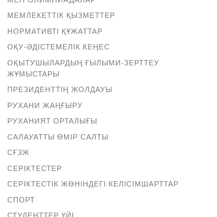
МЕМЛЕКЕТТІК ҚЫЗМЕТТЕР
НОРМАТИВТІ ҚҰЖАТТАР
ОҚУ-ӘДІСТЕМЕЛІК КЕҢЕС
ОҚЫТУШЫЛАРДЫҢ ҒЫЛЫМИ-ЗЕРТТЕУ
ЖҰМЫСТАРЫ
ПРЕЗИДЕНТТІҢ ЖОЛДАУЫ
РУХАНИ ЖАҢҒЫРУ
РУХАНИЯТ ОРТАЛЫҒЫ
САЛАУАТТЫ ӨМІР САЛТЫ
СҒЗЖ
СЕРІКТЕСТЕР
СЕРІКТЕСТІК ЖӨНІНДЕГІ КЕЛІСІМШАРТТАР
СПОРТ
СТУДЕНТТЕР ҮЙІ