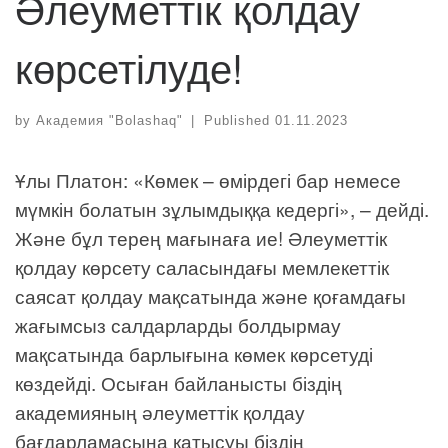
Әлеуметтік қолдау
көрсетілуде!
by
Академия "Bolashaq"
|
Published
01.11.2023
Ұлы Платон: «Көмек – өмірдегі бар немесе
мүмкін болатын зұлымдыққа кедергі», – дейді.
Және бұл терең мағынаға ие! Әлеуметтік
қолдау көрсету саласындағы мемлекеттік
саясат қолдау мақсатында және қоғамдағы
жағымсыз салдарларды болдырмау
мақсатында барлығына көмек көрсетуді
көздейді. Осыған байланысты біздің
академияның әлеуметтік қолдау
бағдарламасына қатысуы біздің