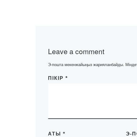
режимінде Sky
платформасын
«Bolashaq» ак
басшылығының
тілі мен әдебиет
кафедрасының 
Leave a comment
студенттерімен
өтті. Кездесуге 
Э-пошта мекенжайыңыз жарияланбайды.
Мінде
ПІКІР
*
АТЫ
*
Э-