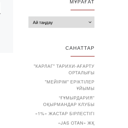
МҰРАҒАТ
Мұрағат
САНАТТАР
"КАРЛАГ" ТАРИХИ-АҒАРТУ
ОРТАЛЫҒЫ
"МЕЙІРІМ" ЕРІКТІЛЕР
ҰЙЫМЫ
“ҒҰМЫРДАРИЯ”
ОҚЫРМАНДАР КЛУБЫ
«1%» ЖАСТАР БІРЛЕСТІГІ
«JAS OTAN» ЖҚ