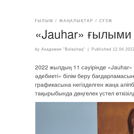
ҒЫЛЫМ
ЖАҢАЛЫҚТАР
СҒЗЖ
«Jauhar» ғылыми 
by
Академия "Bolashaq"
|
Published
12.04.202
2022 жылдың 11 сәуірінде «Jauhar» ү
әдебиеті» білім беру бағдарламасын
графикасына негізделген жаңа әліп
тақырыбында дөңгелек үстел өткізілд