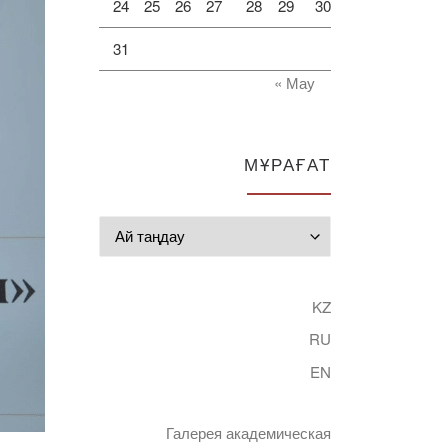
24
25
26
27
28
29
30
31
« Мау
МҰРАҒАТ
Мұрағат
KZ
RU
EN
Галерея академическая