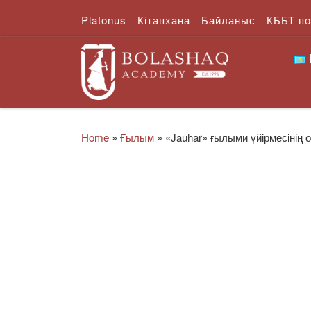
Platonus
Кітапхана
Байланыс
КББТ п
Skip to content
Home
»
Ғылым
»
«Jauhar» ғылыми үйірмесінің