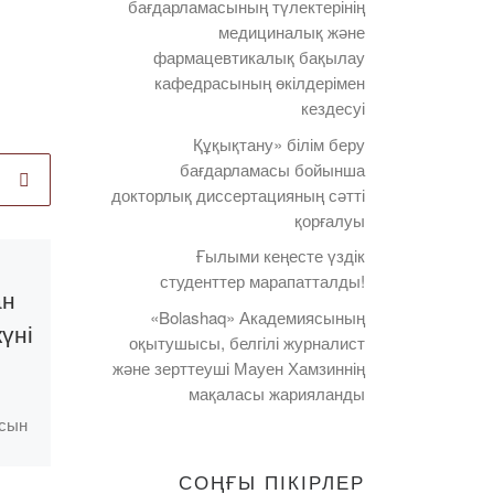
бағдарламасының түлектерінің
медициналық және
фармацевтикалық бақылау
кафедрасының өкілдерімен
кездесуі
Құқықтану» білім беру
бағдарламасы бойынша
докторлық диссертацияның сәтті
қорғалуы
Ғылыми кеңесте үздік
Published
07.11.2019
студенттер марапатталды!
ан
«БҰҰ Моделі
«Bolashaq» Академиясының
үні
клубы» ғылыми
оқытушысы, белгілі журналист
үйірмесінің
және зерттеуші Мауен Хамзиннің
мақаласы жарияланды
бірінші отырысы
ясын
Оның басты мақсаты –
СОҢҒЫ ПІКІРЛЕР
студенттерді «Клуб