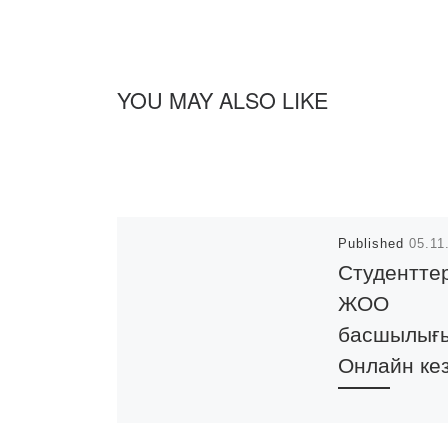
YOU MAY ALSO LIKE
Published
05.11
Студентте
ЖОО
басшылығ
Онлайн кез
2020 жылдың 4
қарашасында о