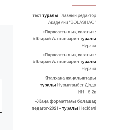
Модель ООН» ғылыми
үйірмесінің жұмысымен
тест
туралы
Главный редактор
таныстыру. Ибрагимова
Академии "BOLASHAQ"
мыз.
Камила Талғатқызы «БҰҰ
ың
«Парасаттылық сағаты»:
Моделі клубының»
Ыбырай Алтынсарин
туралы
жетекшісі болып
Нұрзия
табылады. Ол […]
«Парасаттылық сағаты»:
Ыбырай Алтынсарин
туралы
Нұрзия
Кітапхана жаңалықтары
туралы
Нурмагамбет Дiлда
ИН-18-2к
«Жаңа форматтағы болашақ
педагог-2021»
туралы
Несібелі