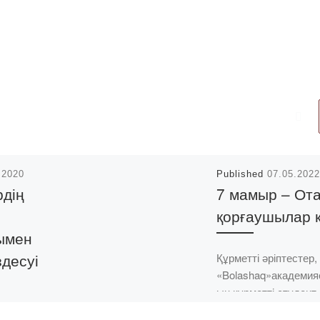
.2020
Published
07.05.2022
рдің
7 мамыр – От
қорғаушылар к
ымен
десуі
Құрметті әріптестер,
«Bolashaq»академи
ың құрметті студент
жастары! Сіздерді 7
нлайн