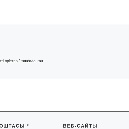
мамыр – Отан
pe
қорғаушылар күні
да
мерекесімен шын
адемиясы
жүректен құттықтай
 Қазақ
Отан қорғаушылард
і
кәсіби мерекесі
1 курс
Елбасының […]
 кездесуі
[…]
тті өрістер
*
таңбаланған
ПОШТАСЫ
*
ВЕБ-САЙТЫ