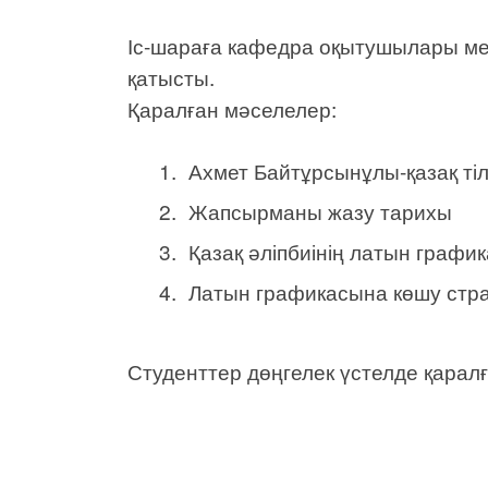
Іс-шараға кафедра оқытушылары мен
қатысты.
Қаралған мәселелер:
Ахмет Байтұрсынұлы-қазақ тіл
Жапсырманы жазу тарихы
Қазақ әліпбиінің латын графи
Латын графикасына көшу стра
Студенттер дөңгелек үстелде қаралғ