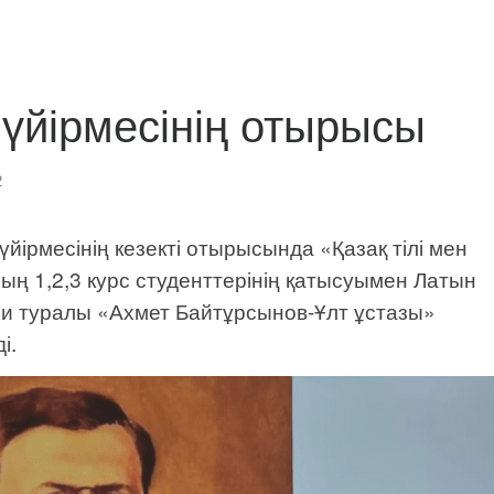
үйірмесінің отырысы
2
йірмесінің кезекті отырысында «Қазақ тілі мен
ың 1,2,3 курс студенттерінің қатысуымен Латын
би туралы «Ахмет Байтұрсынов-Ұлт ұстазы»
і.