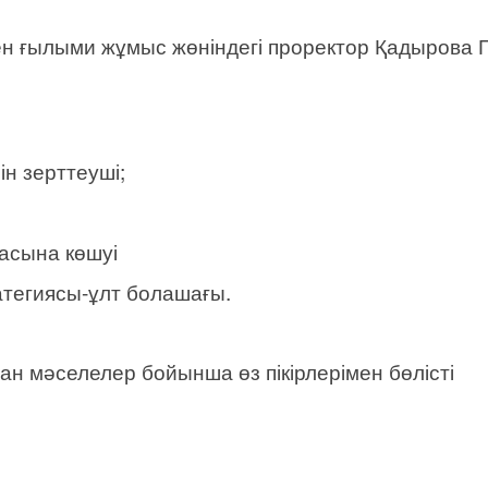
 ғылыми жұмыс жөніндегі проректор Қадырова Г.
ін зерттеуші;
касына көшуі
тегиясы-ұлт болашағы.
ан мәселелер бойынша өз пікірлерімен бөлісті