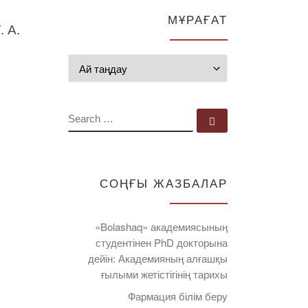
МҰРАҒАТ
 А.
Мұрағат
SEARCH
Search …
СОҢҒЫ ЖАЗБАЛАР
«Bolashaq» академиясының
студентінен PhD докторына
дейін: Академияның алғашқы
ғылыми жетістігінің тарихы
Фармация білім беру