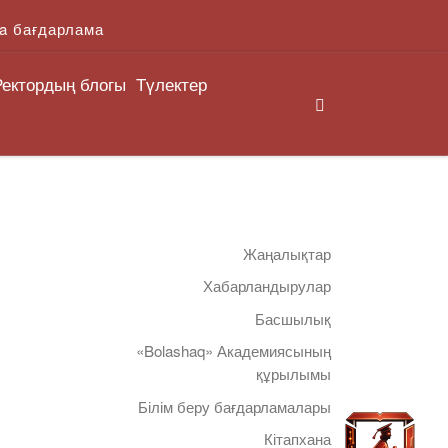
a бағдарлама
Ректордың блогы
Түлектер
Search
Жаңалықтар
Хабарландырулар
Басшылық
«Bolashaq» Академиясының
құрылымы
Білім беру бағдарламалары
Кітапхана