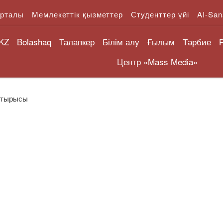
орталы
Мемлекеттік қызметтер
Студенттер үйі
AI-San
KZ
Bolashaq
Талапкер
Білім алу
Ғылым
Тәрбие
Центр «Mass Media»
 отырысы