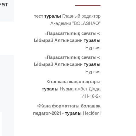
ғат
басталды
тест
туралы
Главный редактор
2022 жылғы 26
Академии "BOLASHAQ"
мамырдан бастап
«Парасаттылық сағаты»:
ика
академияда ғылыми-
Ыбырай Алтынсарин
туралы
ыту
педагогикалық бағытта
Нұрзия
білім алып жүрген
«Парасаттылық сағаты»:
магистарнттар
Ыбырай Алтынсарин
туралы
қорытынды аттестаттау
Нұрзия
сынағынан өтуді
бастады. Алғашқы кезек
Кітапхана жаңалықтары
7М01702-«Қазақ тілі мен
туралы
Нурмагамбет Дiлда
ни
[…]
ИН-18-2к
масы
«Жаңа форматтағы болашақ
педагог-2021»
туралы
Несібелі