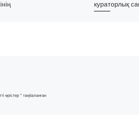
інің
кураторлық са
2021 жылдың 10-
желтоқсанында
ласының
Психология, педагог
және бастауышта оқ
м беру
әдістемесі
масымен
кафедрасының
да
эдвайзерлері
ызмет
Мекадилова Самал
ерді
Кемелбаевна мен
тарының
Байбекова Венера
ылатын
тті өрістер
*
таңбаланған
Алимкуловна «Руха
ы өмір
жаңғыру» бағдарла
аясында […]