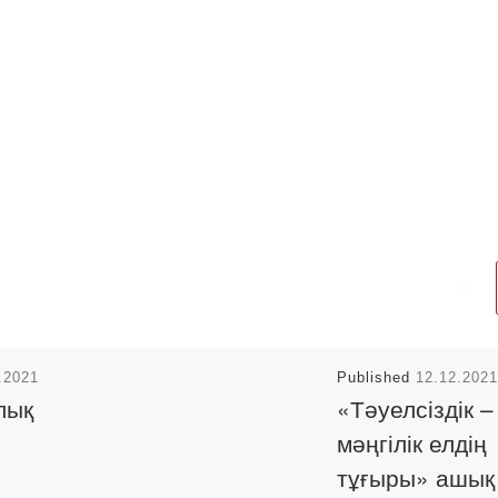
.2021
Published
12.12.2021
лық
«Тәуелсіздік –
мәңгілік елдің
тұғыры» ашық