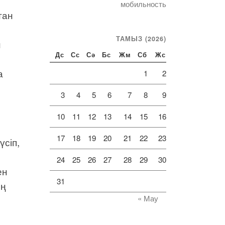
мобильность
тан
ТАМЫЗ (2026)
н
Дс
Сс
Сә
Бс
Жм
Сб
Жс
а
1
2
3
4
5
6
7
8
9
10
11
12
13
14
15
16
17
18
19
20
21
22
23
сіп,
24
25
26
27
28
29
30
ен
31
ың
« Мау