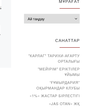
МҰРАҒАТ
Мұрағат
САНАТТАР
"КАРЛАГ" ТАРИХИ-АҒАРТУ
ОРТАЛЫҒЫ
"МЕЙІРІМ" ЕРІКТІЛЕР
ҰЙЫМЫ
“ҒҰМЫРДАРИЯ”
ОҚЫРМАНДАР КЛУБЫ
«1%» ЖАСТАР БІРЛЕСТІГІ
«JAS OTAN» ЖҚ