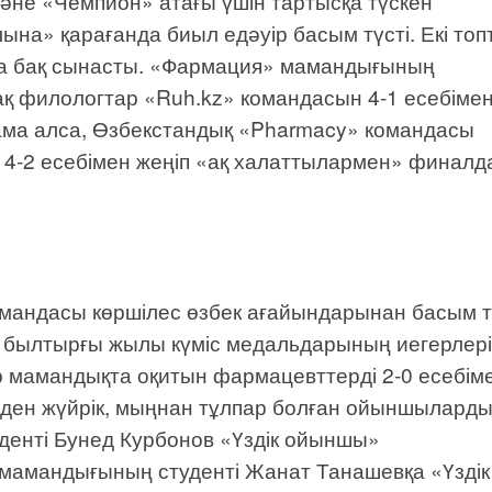
және «Чемпион» атағы үшін тартысқа түскен
а» қарағанда биыл едәуір басым түсті. Екі топ
а бақ сынасты. «Фармация» мамандығының
қ филологтар «Ruh.kz» командасын 4-1 есебіме
дама алса, Өзбекстандық «Pharmacy» командасы
н 4-2 есебімен жеңіп «ақ халаттылармен» финалд
омандасы көршілес өзбек ағайындарынан басым тү
, былтырғы жылы күміс медальдарының иегерлері
р мамандықта оқитын фармацевттерді 2-0 есебім
зден жүйрік, мыңнан тұлпар болған ойыншылард
уденті Бунед Курбонов «Үздік ойыншы»
мамандығының студенті Жанат Танашевқа «Үздік