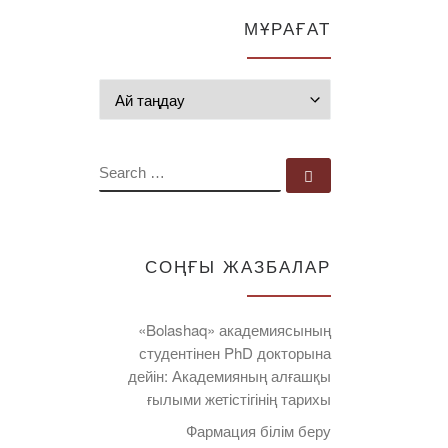
МҰРАҒАТ
Мұрағат
SEARCH
Search …
СОҢҒЫ ЖАЗБАЛАР
«Bolashaq» академиясының
студентінен PhD докторына
дейін: Академияның алғашқы
ғылыми жетістігінің тарихы
Фармация білім беру