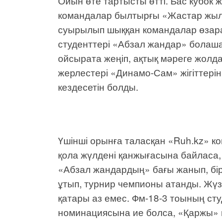
Ойын өте тартысты өтті. Бас кубок 
командалар былтырғы «Жастар жылын
суырылып шыққан командалар өзар
студенттері «Абзал жандар» болаша
ойсырата жеңіп, ақтық мәреге жол
жерлестері «Динамо-Сам» жігіттері
кездесетін болды.
Үшінші орынға таласқан «Ruh.kz» к
қола жүлдені қанжығасына байласа
«Абзал жандардың» бағы жанып, бі
ұтып, турнир чемпионы атанды. Жү
қатары аз емес. Фм-18-3 тоының ст
номинациясына ие болса, «Қаржы» 