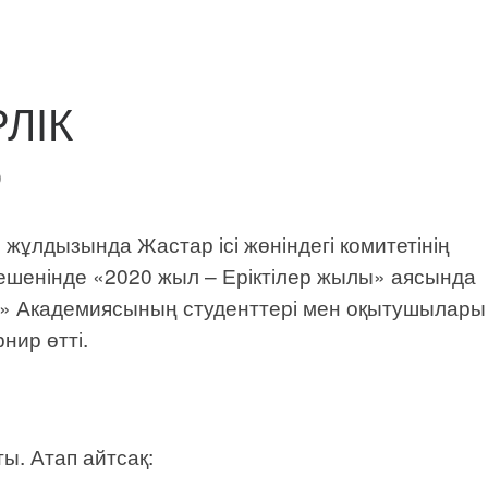
РЛІК
0
жұлдызында Жастар ісі жөніндегі комитетінің
шенінде «2020 жыл – Еріктілер жылы» аясында
haq» Академиясының студенттері мен оқытушылары
нир өтті.
ы. Атап айтсақ: