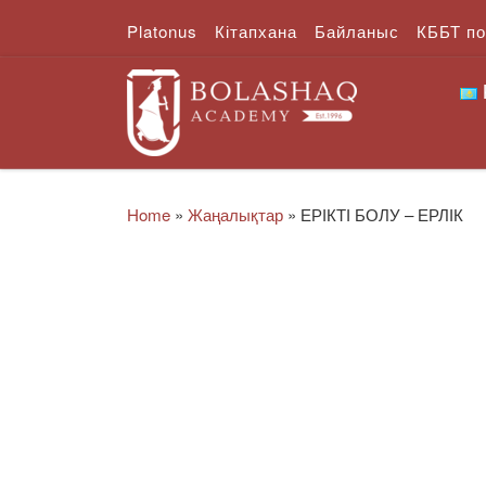
Platonus
Кітапхана
Байланыс
КББТ п
Skip to content
Home
»
Жаңалықтар
»
ЕРІКТІ БОЛУ – ЕРЛІК