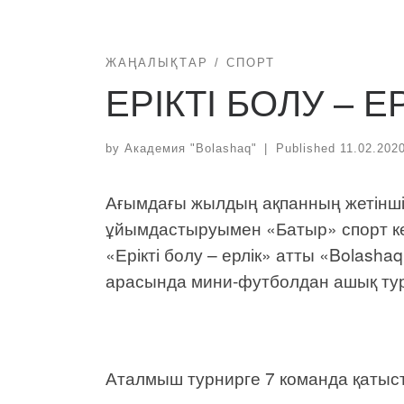
ЖАҢАЛЫҚТАР
СПОРТ
ЕРІКТІ БОЛУ – Е
by
Академия "Bolashaq"
|
Published
11.02.202
Ағымдағы жылдың ақпанның жетінші 
ұйымдастыруымен «Батыр» спорт ке
«Ерікті болу – ерлік» атты «Bolas
арасында мини-футболдан ашық тур
Аталмыш турнирге 7 команда қатыст