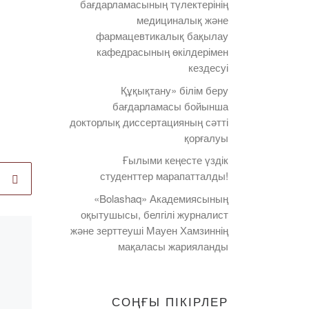
бағдарламасының түлектерінің
медициналық және
фармацевтикалық бақылау
кафедрасының өкілдерімен
кездесуі
Құқықтану» білім беру
бағдарламасы бойынша
докторлық диссертацияның сәтті
қорғалуы
Ғылыми кеңесте үздік
студенттер марапатталды!
«Bolashaq» Академиясының
оқытушысы, белгілі журналист
және зерттеуші Мауен Хамзиннің
Published
26.05.2022
мақаласы жарияланды
Магистратурада
қорытынды
аттестаттау
СОҢҒЫ ПІКІРЛЕР