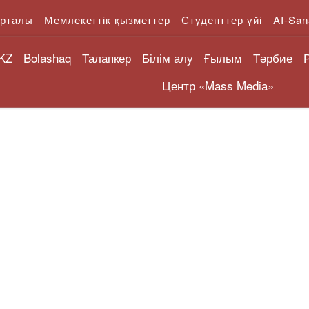
орталы
Мемлекеттік қызметтер
Студенттер үйі
AI-San
KZ
Bolashaq
Талапкер
Білім алу
Ғылым
Тәрбие
Центр «Mass Media»