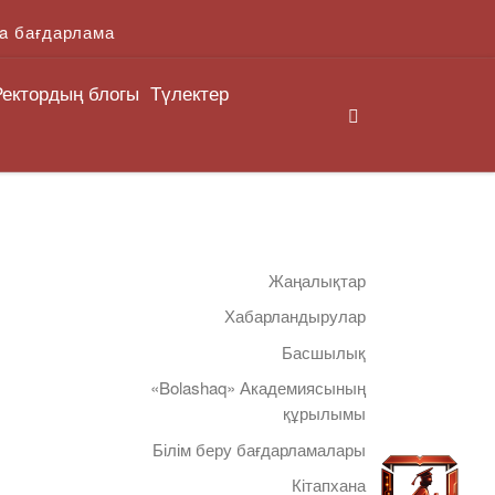
a бағдарлама
Ректордың блогы
Түлектер
Search
Жаңалықтар
Хабарландырулар
Басшылық
«Bolashaq» Академиясының
құрылымы
Білім беру бағдарламалары
Кітапхана