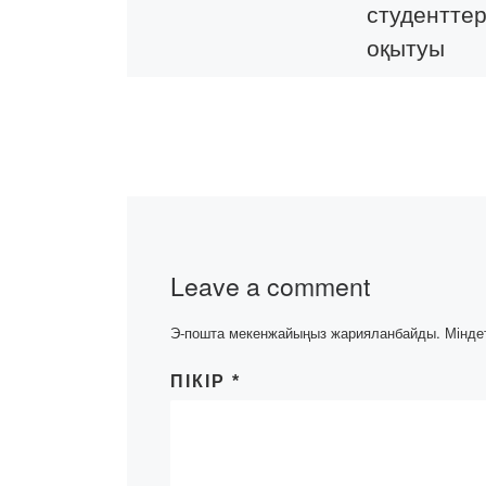
студенттер
оқытуы
Нұр-сұлтан қа
«Саналы-Өмір»
әлеуметтік-білі
қорының баста
жастар арасын
ағартушылық қ
үшін волонтерл
Leave a comment
даярлау бағыт
бірі болып таб
Э-пошта мекенжайыңыз жарияланбайды.
Мінде
СӨЖ –салауатт
салты […]
ПІКІР
*