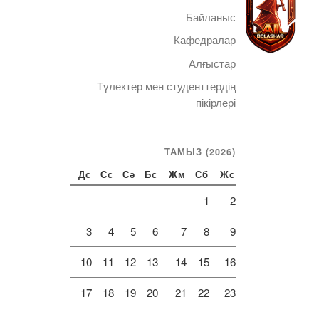
Байланыс
Кафедралар
Алғыстар
Түлектер мен студенттердің
Telegram
пікірлері
ТАМЫЗ (2026)
Дс
Сс
Сә
Бс
Жм
Сб
Жс
1
2
3
4
5
6
7
8
9
10
11
12
13
14
15
16
17
18
19
20
21
22
23