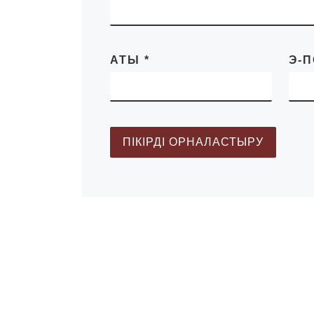
АТЫ
*
Э-