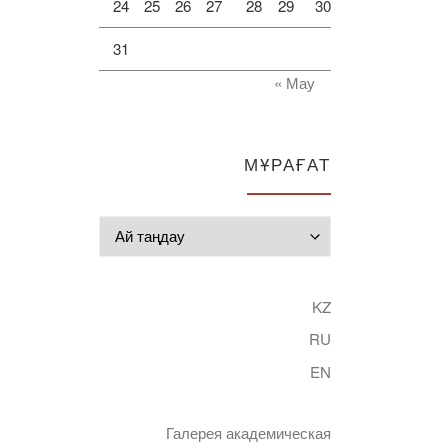
24
25
26
27
28
29
30
31
« Мау
МҰРАҒАТ
Мұрағат
KZ
RU
EN
Галерея академическая