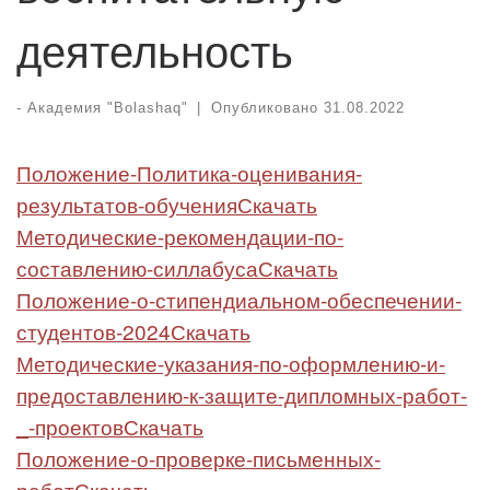
деятельность
-
Академия "Bolashaq"
|
Опубликовано
31.08.2022
Положение-Политика-оценивания-
результатов-обучения
Скачать
Методические-рекомендации-по-
составлению-силлабуса
Скачать
Положение-о-стипендиальном-обеспечении-
студентов-2024
Скачать
Методические-указания-по-оформлению-и-
предоставлению-к-защите-дипломных-работ-
_-проектов
Скачать
Положение-о-проверке-письменных-
работ
Скачать