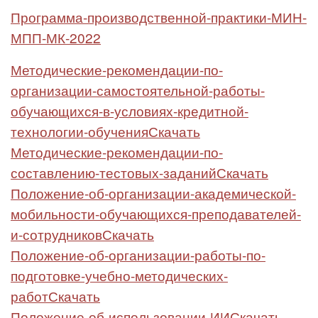
Программа-производственной-практики-МИН-
МПП-МК-2022
Методические-рекомендации-по-
организации-самостоятельной-работы-
обучающихся-в-условиях-кредитной-
технологии-обучения
Скачать
Методические-рекомендации-по-
составлению-тестовых-заданий
Скачать
Положение-об-организации-академической-
мобильности-обучающихся-преподавателей-
и-сотрудников
Скачать
Положение-об-организации-работы-по-
подготовке-учебно-методических-
работ
Скачать
Положение-об-использовании-ИИ
Скачать