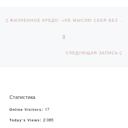
Навигация по записям
Предыдущая запись
ЖИЗНЕННОЕ КРЕДО: «НЕ МЫСЛЮ СЕБЯ БЕЗ СТУДЕНТОВ»
ОБРАТНО К СПИСКУ З
С
СЛЕДУЮЩАЯ ЗАПИСЬ
Статистика
17
Online Visitors:
2 085
Today's Views: