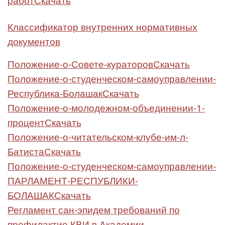
Классификатор внутренних нормативных
документов
Положение-о-Совете-кураторов
Скачать
Положение-о-студенческом-самоуправлении-
Республика-Болашак
Скачать
Положение-о-молодежном-объединении-1-
процент
Скачать
Положение-о-читательском-клубе-им-л-
Батиста
Скачать
Положение-о-студенческом-самоуправлении-
ПАРЛАМЕНТ-РЕСПУБЛИКИ-
БОЛАШАК
Скачать
Регламент сан-эпидем требований по
профилактие КВИ в Академии