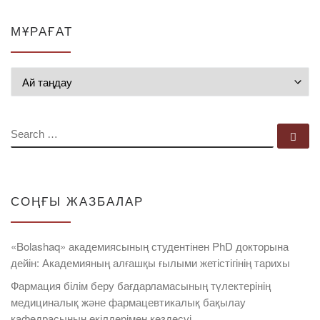
МҰРАҒАТ
Мұрағат
SEARCH
Se
СОҢҒЫ ЖАЗБАЛАР
«Bolashaq» академиясының студентінен PhD докторына
дейін: Академияның алғашқы ғылыми жетістігінің тарихы
Фармация білім беру бағдарламасының түлектерінің
медициналық және фармацевтикалық бақылау
кафедрасының өкілдерімен кездесуі