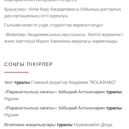
Құқықтану» білім беру бағдарламасы бойынша докторлық
диссертацияның сәтті қорғалуы
Ғылыми кеңесте үздік студенттер марапатталды!
«Bolashaq» Академиясының оқытушысы, белгілі журналист
және зерттеуші Мауен Хамзиннің мақаласы жарияланды
СОҢҒЫ ПІКІРЛЕР
тест
туралы
Главный редактор Академии "BOLASHAQ"
«Парасаттылық сағаты»: Ыбырай Алтынсарин
туралы
Нұрзия
«Парасаттылық сағаты»: Ыбырай Алтынсарин
туралы
Нұрзия
Кітапхана жаңалықтары
туралы
Нурмагамбет Дiлда