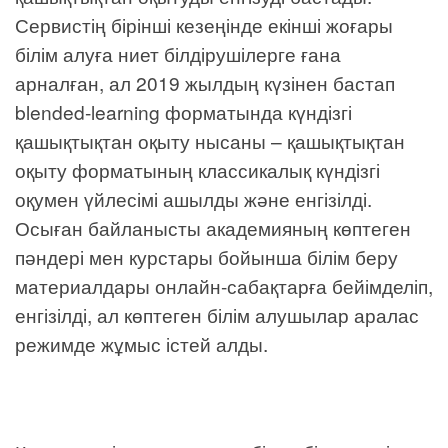
Сервистің бірінші кезеңінде екінші жоғары
білім алуға ниет білдірушілерге ғана
арналған, ал 2019 жылдың күзінен бастап
blended-learning форматында күндізгі
қашықтықтан оқыту нысаны – қашықтықтан
оқыту форматының классикалық күндізгі
оқумен үйлесімі ашылды және енгізілді.
Осыған байланысты академияның көптеген
пәндері мен курстары бойынша білім беру
материалдары онлайн-сабақтарға бейімделіп,
енгізілді, ал көптеген білім алушылар аралас
режимде жұмыс істей алды.