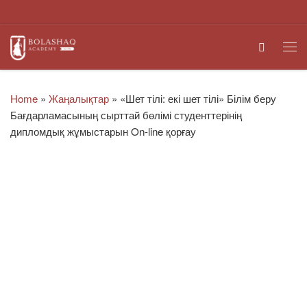
Skip to content
Search
Me
Home
»
Жаңалықтар
»
«Шет тілі: екі шет тілі» Білім беру
Бағдарламасының сырттай бөлімі студенттерінің
дипломдық жұмыстарын On-line қорғау