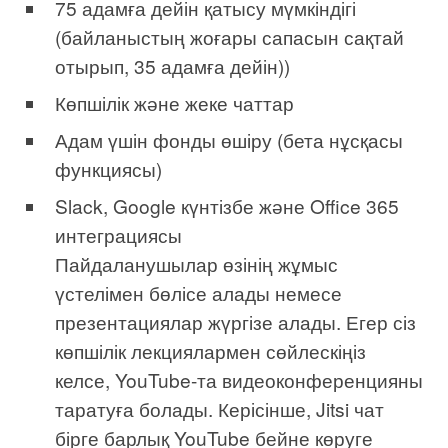
75 адамға дейін қатысу мүмкіндігі
(байланыстың жоғары сапасын сақтай
отырып, 35 адамға дейін))
Көпшілік және жеке чаттар
Адам үшін фонды өшіру (бета нұсқасы
функциясы)
Slack, Google күнтізбе және Office 365
интеграциясы
Пайдаланушылар өзінің жұмыс
үстелімен бөлісе алады немесе
презентациялар жүргізе алады. Егер сіз
көпшілік лекциялармен сөйлескіңіз
келсе, YouTube-та видеоконференцияны
таратуға болады. Керісінше, Jitsi чат
бірге барлық YouTube бейне көруге