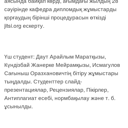
аясында байқап көрді, ағымдағы жылдың 28
сәуірінде кафедра дипломдық жұмыстарды
қорғаудың бірінші процедурасын өткізді
jitsi.org ескерту.
Үш студент: Даут Арайлым Маратқызы,
Күндізбай Жанерке Мейрамқызы, Исмагулов
Сағыныш Оразхановичтің бітіру жұмыстары
тыңдалды. Студенттер слайд-
презентациялар, Рецензиялар, Пікірлер,
Антиплагиат есебі, нормбақылау және т. б.
ұсынылды.