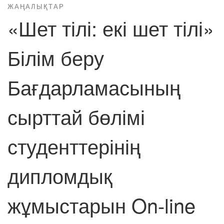
ЖАҢАЛЫҚТАР
«Шет тілі: екі шет тілі»
Білім беру
Бағдарламасының
сырттай бөлімі
студенттерінің
дипломдық
жұмыстарын On-line