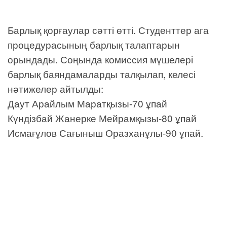
Барлық қорғаулар сәтті өтті. Студенттер ага
процедурасының барлық талаптарын
орындады. Соңында комиссия мүшелері
барлық баяндамаларды талқылап, келесі
нәтижелер айтылды:
Даут Арайлым Маратқызы-70 ұпай
Күндізбай Жанерке Мейрамқызы-80 ұпай
Исмағұлов Сағыныш Оразханұлы-90 ұпай.