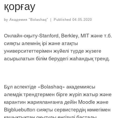
қорғау
by
Академия "Bolashaq"
|
Published
04.05.2020
Онлайн-оқыту-Stanford, Berkley, MIT және т.б.
сияқты әлемнің ірі және атақты
университеттерімен жүйелі түрде жүзеге
асырылатын білім берудегі жаһандық тренд.
Бұл аспектіде «Bolashaq» академиясы
әлемдік трендтермен бірге жүріп жатыр және
карантин жарияланғанға дейін Moodle және
Bigbluebutton сияқты сервистердің көмегімен
қашықтықтан оқытуды енгізуді бастады.