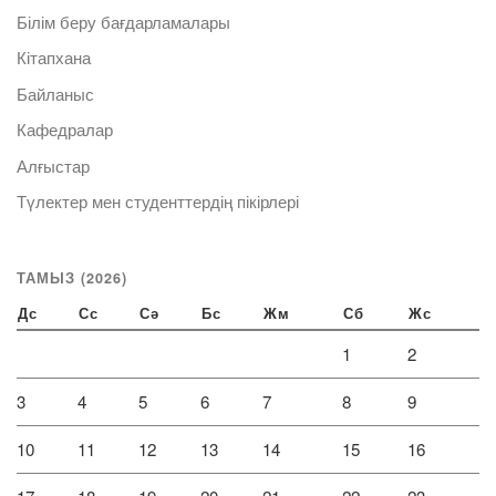
Білім беру бағдарламалары
Кітапхана
Байланыс
Кафедралар
Алғыстар
Түлектер мен студенттердің пікірлері
ТАМЫЗ (2026)
Дс
Сс
Сә
Бс
Жм
Сб
Жс
1
2
3
4
5
6
7
8
9
10
11
12
13
14
15
16