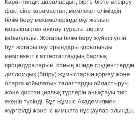
Карантиндік шаралардың бірте-бірте әлсіреу
фактісіне қарамастан, мемлекет еліміздің
білім беру мекемелерінде оқу жылын
қашықтықтан аяқтау туралы шешім
қабылдады. Жоғары білім беру жүйесі үшін
бұл жоғары оқу орындары қорытынды
мемлекеттік аттестаттаудың барлық
процедураларын, соның ішінде студенттердің
дипломдық (бітіру) жұмыстарын қорғау және
оларға қойылатын талаптарды ойластыруы
және дистанциялық түрлерін анықтауы тиіс
екенін түсінді. Бұл жұмыс Академиямен
жүргізілді және іс-қимылға нұсқаулар алынды.