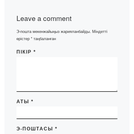
Leave a comment
Э-пошта мекенжайыңыз жарияланбайды.
Міндетті
өрістер
*
таңбаланған
ПІКІР
*
АТЫ
*
Э-ПОШТАСЫ
*