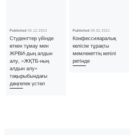
Published
05.12.2023
Published
09.02.2021
Студенттер үйінде
Конфессияаралық
өткен тұмау мен
келісім тұрақты
ЖРВИ-дың алдын
мемлекеттің кепілі
алу, «ЖҚТБ-ның
ретінде
алдын алу»
тақырыбындағы
дөңгелек үстел