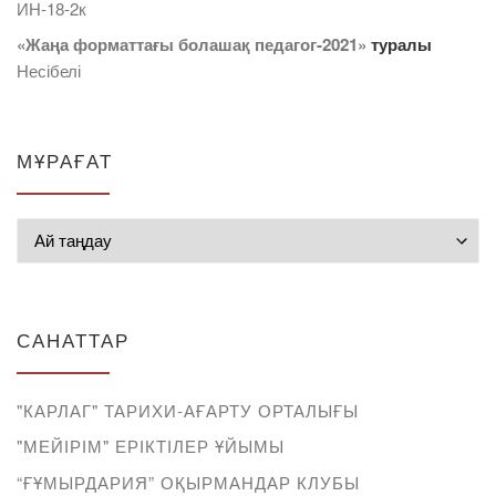
ИН-18-2к
«Жаңа форматтағы болашақ педагог-2021»
туралы
Несібелі
МҰРАҒАТ
Мұрағат
САНАТТАР
"КАРЛАГ" ТАРИХИ-АҒАРТУ ОРТАЛЫҒЫ
"МЕЙІРІМ" ЕРІКТІЛЕР ҰЙЫМЫ
“ҒҰМЫРДАРИЯ” ОҚЫРМАНДАР КЛУБЫ