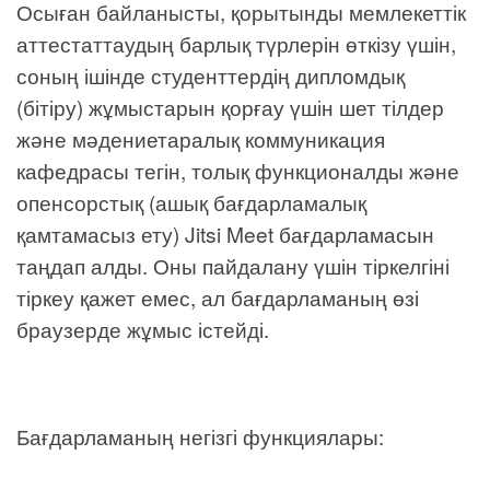
Осыған байланысты, қорытынды мемлекеттік
аттестаттаудың барлық түрлерін өткізу үшін,
соның ішінде студенттердің дипломдық
(бітіру) жұмыстарын қорғау үшін шет тілдер
және мәдениетаралық коммуникация
кафедрасы тегін, толық функционалды және
опенсорстық (ашық бағдарламалық
қамтамасыз ету) Jitsi Meet бағдарламасын
таңдап алды. Оны пайдалану үшін тіркелгіні
тіркеу қажет емес, ал бағдарламаның өзі
браузерде жұмыс істейді.
Бағдарламаның негізгі функциялары: