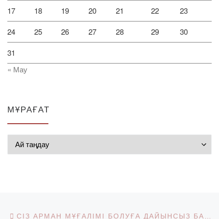
17
18
19
20
21
22
23
24
25
26
27
28
29
30
31
« Мау
МҰРАҒАТ
Мұрағат
Post navigation
Previous post
СІЗ АРМАН МҰҒАЛІМІ БОЛУҒА ДАЙЫНСЫЗ БА?! – «TEACH FOR QAZAQSTAN» ҚОРЫМЕН КЕЗДЕСУ