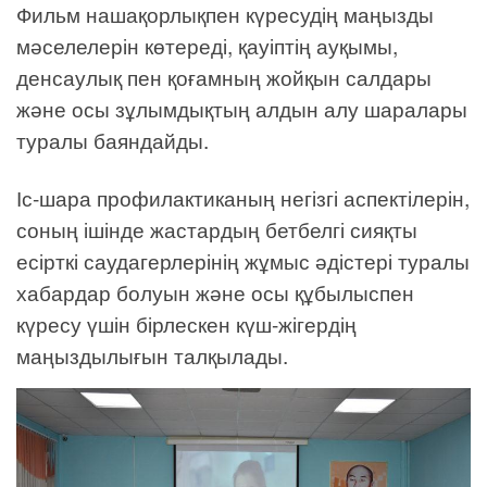
Фильм нашақорлықпен күресудің маңызды
мәселелерін көтереді, қауіптің ауқымы,
денсаулық пен қоғамның жойқын салдары
және осы зұлымдықтың алдын алу шаралары
туралы баяндайды.
Іс-шара профилактиканың негізгі аспектілерін,
соның ішінде жастардың бетбелгі сияқты
есірткі саудагерлерінің жұмыс әдістері туралы
хабардар болуын және осы құбылыспен
күресу үшін бірлескен күш-жігердің
маңыздылығын талқылады.