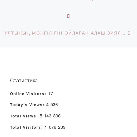
BACK TO POST LIST
Ne
ҰЛТЫНЫҢ МӘҢГІЛІГІН ОЙЛАҒАН АЛАШ ЗИЯЛЫЛАРЫ
Статистика
17
Online Visitors:
4 536
Today's Views:
5 143 896
Total Views:
1 076 239
Total Visitors: