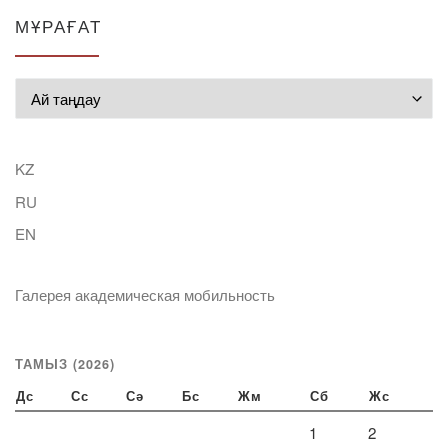
МҰРАҒАТ
Мұрағат
KZ
RU
EN
Галерея академическая мобильность
ТАМЫЗ (2026)
Дс
Сс
Сә
Бс
Жм
Сб
Жс
1
2