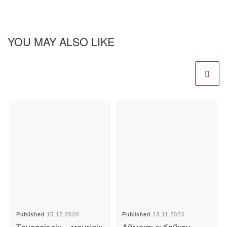
YOU MAY ALSO LIKE
Published
15.12.2020
Published
13.11.2023
Тәуелсіздік – мәңгілік
Аймақтық байқау