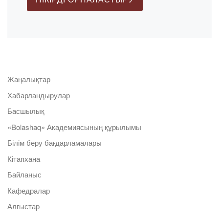
Жаңалықтар
Хабарландырулар
Басшылық
«Bolashaq» Академиясының құрылымы
Білім беру бағдарламалары
Кітапхана
Байланыс
Кафедралар
Алғыстар