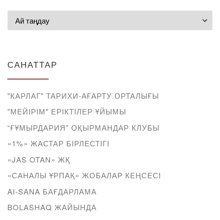
Мұрағат
САНАТТАР
"КАРЛАГ" ТАРИХИ-АҒАРТУ ОРТАЛЫҒЫ
"МЕЙІРІМ" ЕРІКТІЛЕР ҰЙЫМЫ
“ҒҰМЫРДАРИЯ” ОҚЫРМАНДАР КЛУБЫ
«1%» ЖАСТАР БІРЛЕСТІГІ
«JAS OTAN» ЖҚ
«САНАЛЫ ҰРПАҚ» ЖОБАЛАР КЕҢСЕСІ
AI-SANA БАҒДАРЛАМА
BOLASHAQ ЖАЙЫНДА