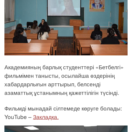
Академияның барлық студенттері «Бетбелгі»
фильмімен танысты, осылайша өздерінің
хабардарлығын арттырып, белсенді
азаматтық ұстанымның қажеттілігін түсінді.
Фильмді мынадай сілтемеде көруге болады:
YouTube –
Закладка.