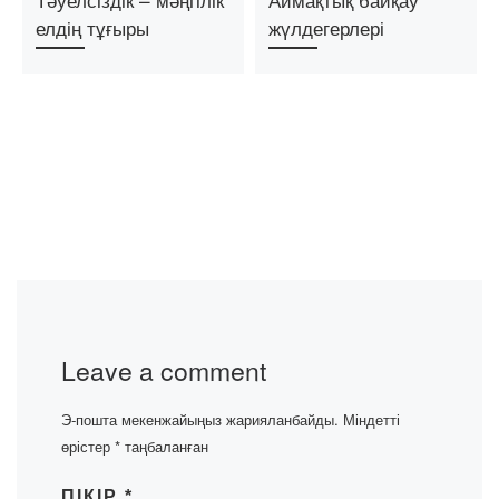
елдің тұғыры
жүлдегерлері
Leave a comment
Э-пошта мекенжайыңыз жарияланбайды.
Міндетті
өрістер
*
таңбаланған
ПІКІР
*