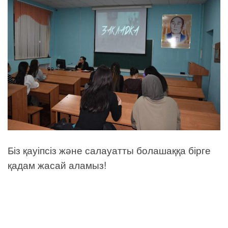
Біз қауіпсіз және салауатты болашаққа бірге
қадам жасай аламыз!