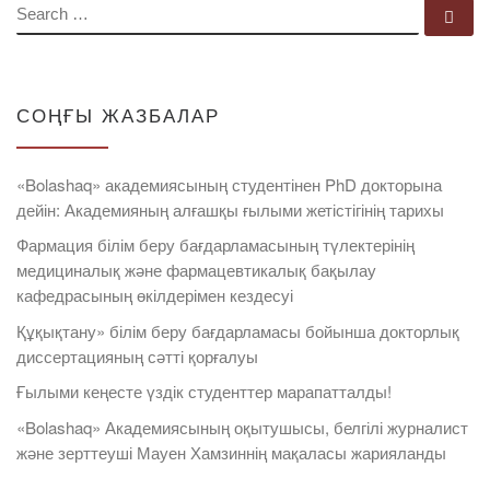
SEARCH
Se
СОҢҒЫ ЖАЗБАЛАР
«Bolashaq» академиясының студентінен PhD докторына
дейін: Академияның алғашқы ғылыми жетістігінің тарихы
Фармация білім беру бағдарламасының түлектерінің
медициналық және фармацевтикалық бақылау
кафедрасының өкілдерімен кездесуі
Құқықтану» білім беру бағдарламасы бойынша докторлық
диссертацияның сәтті қорғалуы
Ғылыми кеңесте үздік студенттер марапатталды!
«Bolashaq» Академиясының оқытушысы, белгілі журналист
және зерттеуші Мауен Хамзиннің мақаласы жарияланды