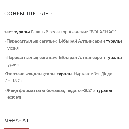
СОҢҒЫ ПІКІРЛЕР
тест
туралы
Главный редактор Академии "BOLASHAQ"
«Парасаттылық сағаты»: Ыбырай Алтынсарин
туралы
Нұрзия
«Парасаттылық сағаты»: Ыбырай Алтынсарин
туралы
Нұрзия
Кітапхана жаңалықтары
туралы
Нурмагамбет Дiлда
ИН-18-2к
«Жаңа форматтағы болашақ педагог-2021»
туралы
Несібелі
МҰРАҒАТ