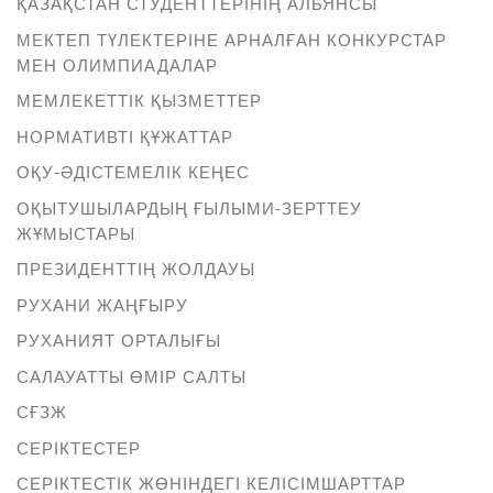
ҚАЗАҚСТАН СТУДЕНТТЕРІНІҢ АЛЬЯНСЫ
МЕКТЕП ТҮЛЕКТЕРІНЕ АРНАЛҒАН КОНКУРСТАР
МЕН ОЛИМПИАДАЛАР
МЕМЛЕКЕТТІК ҚЫЗМЕТТЕР
НОРМАТИВТІ ҚҰЖАТТАР
ОҚУ-ӘДІСТЕМЕЛІК КЕҢЕС
ОҚЫТУШЫЛАРДЫҢ ҒЫЛЫМИ-ЗЕРТТЕУ
ЖҰМЫСТАРЫ
ПРЕЗИДЕНТТІҢ ЖОЛДАУЫ
РУХАНИ ЖАҢҒЫРУ
РУХАНИЯТ ОРТАЛЫҒЫ
САЛАУАТТЫ ӨМІР САЛТЫ
СҒЗЖ
СЕРІКТЕСТЕР
СЕРІКТЕСТІК ЖӨНІНДЕГІ КЕЛІСІМШАРТТАР