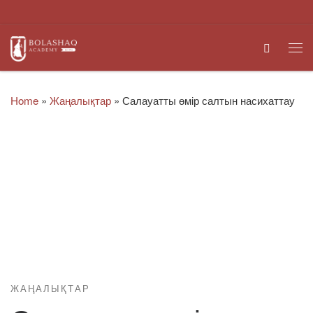
Skip to content
Search
Me
Home
»
Жаңалықтар
»
Салауатты өмір салтын насихаттау
ЖАҢАЛЫҚТАР