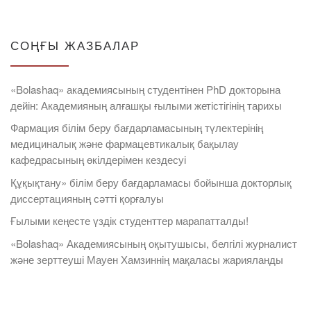
СОҢҒЫ ЖАЗБАЛАР
«Bolashaq» академиясының студентінен PhD докторына
дейін: Академияның алғашқы ғылыми жетістігінің тарихы
Фармация білім беру бағдарламасының түлектерінің
медициналық және фармацевтикалық бақылау
кафедрасының өкілдерімен кездесуі
Құқықтану» білім беру бағдарламасы бойынша докторлық
диссертацияның сәтті қорғалуы
Ғылыми кеңесте үздік студенттер марапатталды!
«Bolashaq» Академиясының оқытушысы, белгілі журналист
және зерттеуші Мауен Хамзиннің мақаласы жарияланды