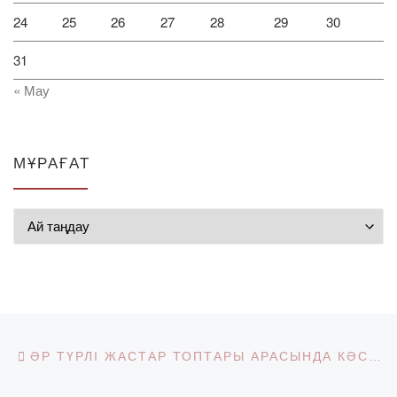
24
25
26
27
28
29
30
31
« Мау
МҰРАҒАТ
Мұрағат
Post navigation
Previous post
ӘР ТҮРЛІ ЖАСТАР ТОПТАРЫ АРАСЫНДА КӘСІБИ ДАҒДЫЛАРДЫ ҚАЛЫПТАСТЫРУ КУРСТАРЫ