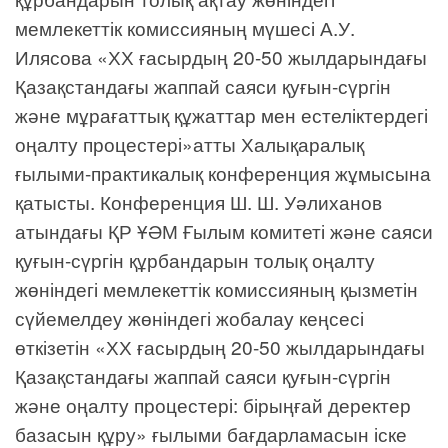
мемлекеттік комиссияның мүшесі А.У.
Илясова «ХХ ғасырдың 20-50 жылдарындағы
Қазақстандағы жаппай саяси қуғын-сүргін
және мұрағаттық құжаттар мен естеліктердегі
оңалту процестері»атты Халықаралық
ғылыми-практикалық конференция жұмысына
қатысты. Конференция Ш. Ш. Уәлиханов
атындағы ҚР ҰӘМ Ғылым комитеті және саяси
қуғын-сүргін құрбандарын толық оңалту
жөніндегі мемлекеттік комиссияның қызметін
сүйемелдеу жөніндегі жобалау кеңсесі
өткізетін «ХХ ғасырдың 20-50 жылдарындағы
Қазақстандағы жаппай саяси қуғын-сүргін
және оңалту процестері: бірыңғай деректер
базасын құру» ғылыми бағдарламасын іске