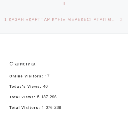
BACK TO POST LIST
Ne
1 ҚАЗАН «ҚАРТТАР КҮНІ» МЕРЕКЕСІ АТАП ӨТІЛДІ
Статистика
17
Online Visitors:
40
Today's Views:
5 137 296
Total Views:
1 076 239
Total Visitors: