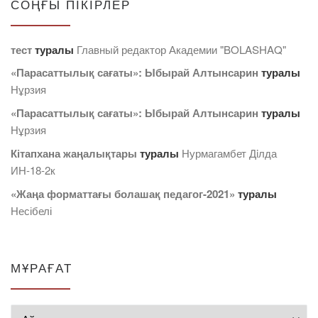
СОҢҒЫ ПІКІРЛЕР
тест
туралы
Главный редактор Академии "BOLASHAQ"
«Парасаттылық сағаты»: Ыбырай Алтынсарин
туралы
Нұрзия
«Парасаттылық сағаты»: Ыбырай Алтынсарин
туралы
Нұрзия
Кітапхана жаңалықтары
туралы
Нурмагамбет Дiлда
ИН-18-2к
«Жаңа форматтағы болашақ педагог-2021»
туралы
Несібелі
МҰРАҒАТ
Мұрағат