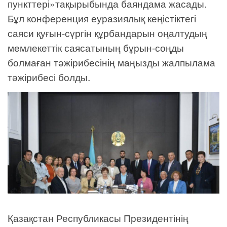
пункттері»тақырыбында баяндама жасады.
Бұл конференция еуразиялық кеңістіктегі
саяси қуғын-сүргін құрбандарын оңалтудың
мемлекеттік саясатының бұрын-соңды
болмаған тәжірибесінің маңызды жалпылама
тәжірибесі болды.
Қазақстан Республикасы Президентінің