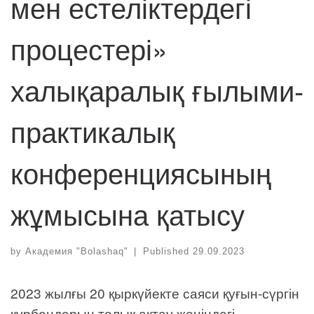
мен естеліктердегі
процестері»
халықаралық ғылыми-
практикалық
конференциясының
жұмысына қатысу
by
Академия "Bolashaq"
|
Published
29.09.2023
2023 жылғы 20 қыркүйекте саяси қуғын-сүргін
құрбандарын толық ақтау жөніндегі