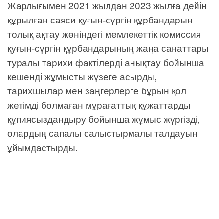
Жарлығымен 2021 жылдан 2023 жылға дейін
құрылған саяси қуғын-сүргін құрбандарын
толық ақтау жөніндегі мемлекеттік комиссия
қуғын-сүргін құрбандарының жаңа санаттары
туралы тарихи фактілерді анықтау бойынша
кешенді жұмысты жүзеге асырды,
тарихшылар мен заңгерлерге бұрын қол
жетімді болмаған мұрағаттық құжаттарды
құпиясыздандыру бойынша жұмыс жүргізді,
олардың сапалы салыстырмалы талдауын
ұйымдастырды.