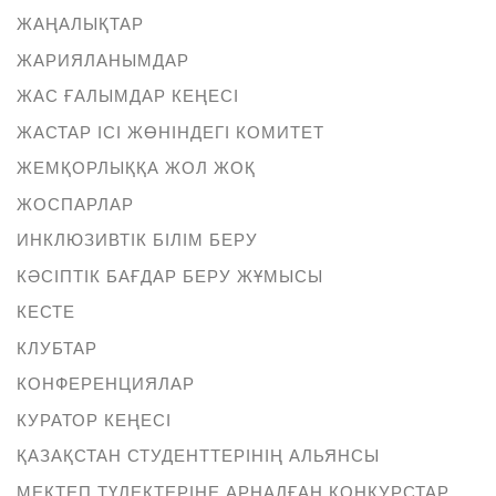
ЖАҢАЛЫҚТАР
ЖАРИЯЛАНЫМДАР
ЖАС ҒАЛЫМДАР КЕҢЕСІ
ЖАСТАР ІСІ ЖӨНІНДЕГІ КОМИТЕТ
ЖЕМҚОРЛЫҚҚА ЖОЛ ЖОҚ
ЖОСПАРЛАР
ИНКЛЮЗИВТІК БІЛІМ БЕРУ
КӘСІПТІК БАҒДАР БЕРУ ЖҰМЫСЫ
КЕСТЕ
КЛУБТАР
КОНФЕРЕНЦИЯЛАР
КУРАТОР КЕҢЕСІ
ҚАЗАҚСТАН СТУДЕНТТЕРІНІҢ АЛЬЯНСЫ
МЕКТЕП ТҮЛЕКТЕРІНЕ АРНАЛҒАН КОНКУРСТАР