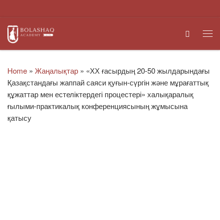
Skip to content
Search
Me
Home
»
Жаңалықтар
»
«ХХ ғасырдың 20-50 жылдарындағы
Қазақстандағы жаппай саяси қуғын-сүргін және мұрағаттық
құжаттар мен естеліктердегі процестері» халықаралық
ғылыми-практикалық конференциясының жұмысына
қатысу