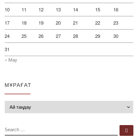
10
11
12
13
14
15
16
17
18
19
20
21
22
23
24
25
26
27
28
29
30
31
« Мау
МҰРАҒАТ
Мұрағат
SEARCH
Se