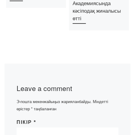
Академиясында
кәсіподақ жиналысы
өтті
Leave a comment
Э-пошта мекенжайыңыз жарияланбайды.
Міндетті
өрістер
*
таңбаланған
ПІКІР
*