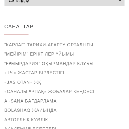
САНАТТАР
"КАРЛАГ" ТАРИХИ-АҒАРТУ ОРТАЛЫҒЫ
"МЕЙІРІМ" ЕРІКТІЛЕР ҰЙЫМЫ
“ҒҰМЫРДАРИЯ” ОҚЫРМАНДАР КЛУБЫ
«1%» ЖАСТАР БІРЛЕСТІГІ
«JAS OTAN» ЖҚ
«САНАЛЫ ҰРПАҚ» ЖОБАЛАР КЕҢСЕСІ
AI-SANA БАҒДАРЛАМА
BOLASHAQ ЖАЙЫНДА
АВТОРЛЫҚ КУӘЛІК
АКАДЕМИЯ ЕСЕПТЕРІ