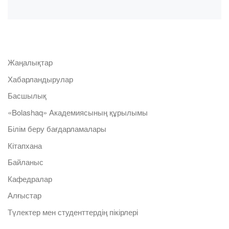
Жаңалықтар
Хабарландырулар
Басшылық
«Bolashaq» Академиясының құрылымы
Білім беру бағдарламалары
Кітапхана
Байланыс
Кафедралар
Алғыстар
Түлектер мен студенттердің пікірлері