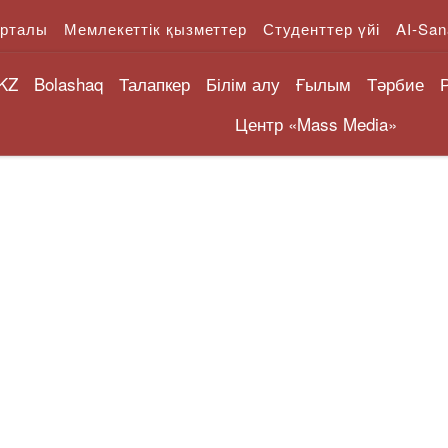
орталы
Мемлекеттік қызметтер
Студенттер үйі
AI-San
KZ
Bolashaq
Талапкер
Білім алу
Ғылым
Тәрбие
Центр «Mass Media»