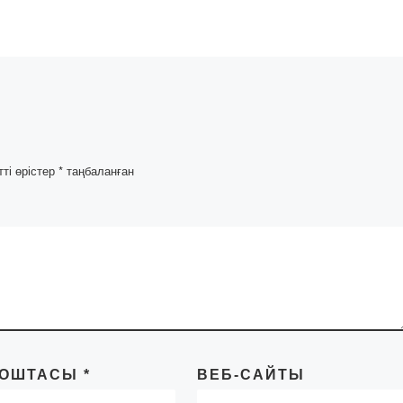
пәндер кафедрасын
ар
студенттер мен ПОҚ
ың
-тың ұйымдастыруы
«Қазіргі
ылары
фармацевтикалық
қоғамдағы фармацев
мен
рөлі» тақырыбында
н
ашық кураторлық са
желгі
тті өрістер
*
таңбаланған
өтті. Студенттер
фармацевттің […]
арихы»
 ашық
 «Рухани
ың «Туған
обасын
ПОШТАСЫ
*
ВЕБ-САЙТЫ