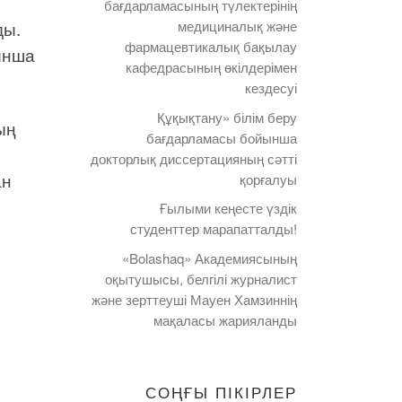
бағдарламасының түлектерінің
ды.
медициналық және
фармацевтикалық бақылау
ынша
кафедрасының өкілдерімен
кездесуі
Құқықтану» білім беру
ың
бағдарламасы бойынша
докторлық диссертацияның сәтті
ан
қорғалуы
Ғылыми кеңесте үздік
студенттер марапатталды!
«Bolashaq» Академиясының
оқытушысы, белгілі журналист
және зерттеуші Мауен Хамзиннің
мақаласы жарияланды
СОҢҒЫ ПІКІРЛЕР