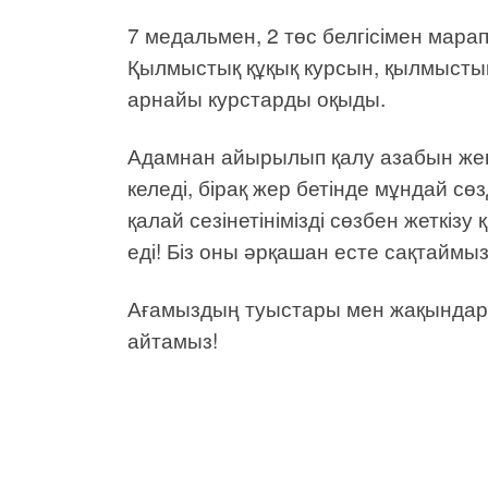
7 медальмен, 2 төс белгісімен марап
Қылмыстық құқық курсын, қылмысты
арнайы курстарды оқыды.
Адамнан айырылып қалу азабын жеңі
келеді, бірақ жер бетінде мұндай 
қалай сезінетінімізді сөзбен жеткіз
еді! Біз оны әрқашан есте сақтаймыз
Ағамыздың туыстары мен жақындары
айтамыз!