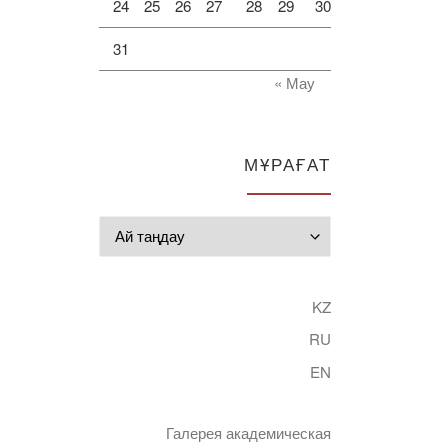
24
25
26
27
28
29
30
31
« Мау
МҰРАҒАТ
Мұрағат
KZ
RU
EN
Галерея академическая