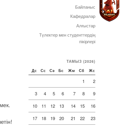
Байланыс
Кафедралар
Алғыстар
Түлектер мен студенттердің
Telegram
пікірлері
ТАМЫЗ (2026)
Дс
Сс
Сә
Бс
Жм
Сб
Жс
1
2
3
4
5
6
7
8
9
мек.
10
11
12
13
14
15
16
17
18
19
20
21
22
23
етін!