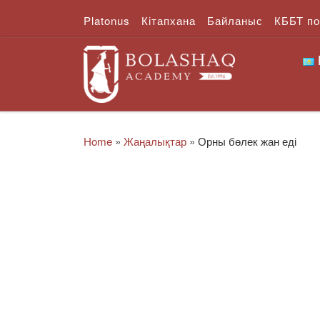
Platonus
Кітапхана
Байланыс
КББТ п
Skip to content
Home
»
Жаңалықтар
»
Орны бөлек жан еді