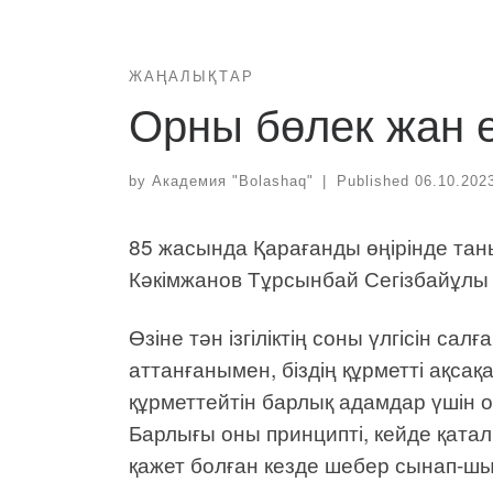
ЖАҢАЛЫҚТАР
Орны бөлек жан е
by
Академия "Bolashaq"
|
Published
06.10.202
85 жасында Қарағанды өңірінде тан
Кәкімжанов Тұрсынбай Сегізбайұлы 
Өзіне тән ізгіліктің соны үлгісін сал
аттанғанымен, біздің құрметті ақса
құрметтейтін барлық адамдар үшін 
Барлығы оны принципті, кейде қатал,
қажет болған кезде шебер сынап-шың