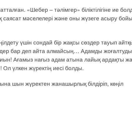
атталған. «Шебер – тәлімгер» біліктілігіне ие бол
қ саясат мәселелері және оны жүзеге асыру бой
лдету үшін сондай бір жақсы сөздер тауып айтқ
сөздер бар деп айта алмайсың… Адамды жоғалтуды
у қиын! Ағамыз нағыз адам атына лайық ардақты ж
! Ол үлкен жүректің иесі болды.
на шын жүректен жанашырлық білдіріп, көңіл