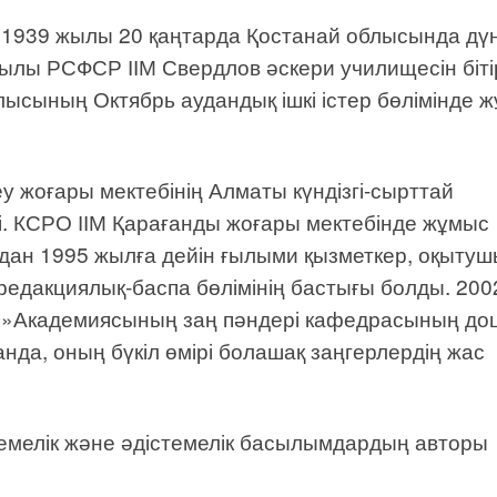
 1939 жылы 20 қаңтарда Қостанай облысында дү
жылы РСФСР ІІМ Свердлов әскери училищесін бітір
ының Октябрь аудандық ішкі істер бөлімінде 
 жоғары мектебінің Алматы күндізгі-сырттай
ді. КСРО ІІМ Қарағанды жоғары мектебінде жұмыс
дан 1995 жылға дейін ғылыми қызметкер, оқытуш
редакциялық-баспа бөлімінің бастығы болды. 200
q»Академиясының заң пәндері кафедрасының доц
анда, оның бүкіл өмірі болашақ заңгерлердің жас
темелік және әдістемелік басылымдардың авторы