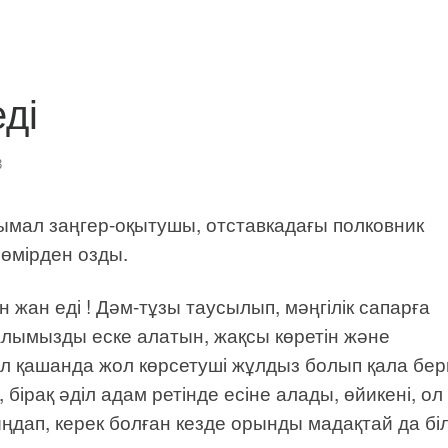
ді
3
ымал заңгер-оқытушы, отставкадағы полковник
өмірден озды.
ған жан еді ! Дәм-тұзы таусылып, мәңгілік сапарға
қалымызды еске алатын, жақсы көретін және
ол қашанда жол көрсетуші жұлдыз болып қала бер
 бірақ әділ адам ретінде есіне алады, өйикені, ол
дап, керек болған кезде орынды мадақтай да біл