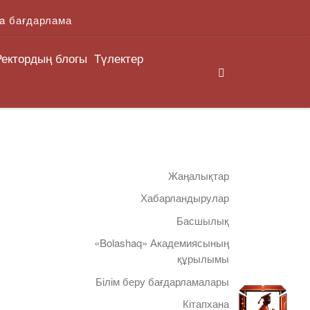
a бағдарлама
Ректордың блогы
Түлектер
Search
Жаңалықтар
Хабарландырулар
Басшылық
«Bolashaq» Академиясының
құрылымы
Білім беру бағдарламалары
Кітапхана