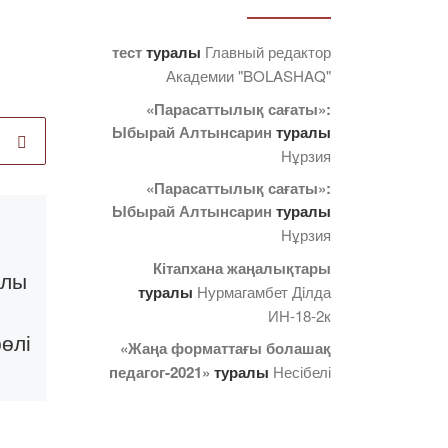
тест
туралы
Главный редактор
Академии "BOLASHAQ"
«Парасаттылық сағаты»:
Ыбырай Алтынсарин
туралы
Нұрзия
«Парасаттылық сағаты»:
Ыбырай Алтынсарин
туралы
Published
14.06.2021
Нұрзия
Кітапхананың
Кітапхана жаңалықтары
алы
жаңа өнімдері:
туралы
Нурмагамбет Дiлда
Қазақстан
ИН-18-2к
өлі
тарихы бойынша
«Жаңа форматтағы болашақ
басылымдар
педагог-2021»
туралы
Несібелі
Құрметті оқырмандар!