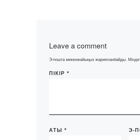
ашық хатт
байқауын
қорытынд
«Мен өз пікірім
Leave a comment
бөліскім келеті
Қазақстанның е
Э-пошта мекенжайыңыз жарияланбайды.
Мінде
флорасы мен
фаунасының т
ПІКІР
*
республикалық
хаттар байқауы
жаңғыру»
бағдарламасын
жер» арнайы ж
[…]
АТЫ
*
Э-