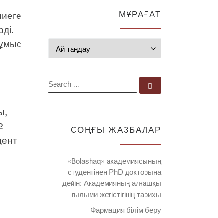
МҰРАҒАТ
ниеге
ді.
жұмыс
Мұрағат
SEARCH
Search …
ы,
2
СОҢҒЫ ЖАЗБАЛАР
енті
«Bolashaq» академиясының
студентінен PhD докторына
дейін: Академияның алғашқы
ғылыми жетістігінің тарихы
Фармация білім беру