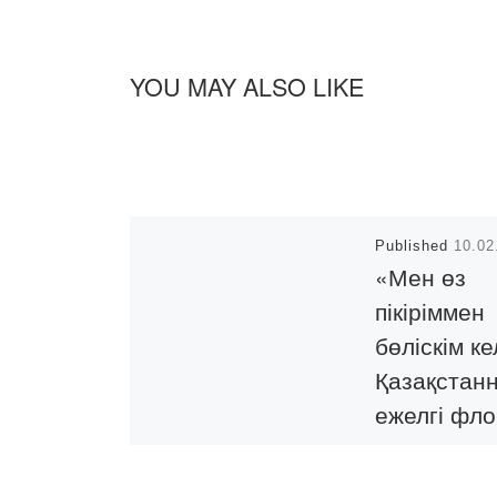
YOU MAY ALSO LIKE
Published
10.02
«Мен өз
пікіріммен
бөліскім ке
Қазақстан
ежелгі фл
мен фаун
тарихы» а