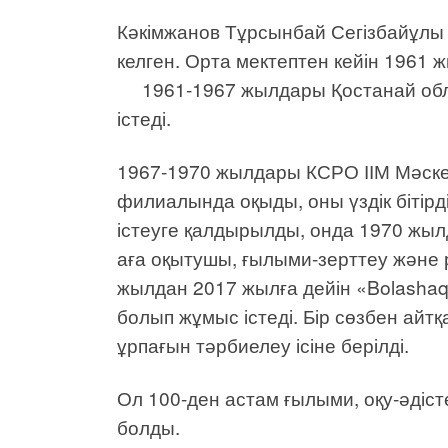
Кәкімжанов Тұрсынбай Сегізбайұлы
келген. Орта мектептен кейін 1961 
1961-1967 жылдары Қостанай облыс
істеді.
1967-1970 жылдары КСРО ІІМ Мәскеу
филиалында оқыды, оны үздік бітір
істеуге қалдырылды, онда 1970 жыл
аға оқытушы, ғылыми-зерттеу және 
жылдан 2017 жылға дейін «Bolasha
болып жұмыс істеді. Бір сөзбен айтқ
ұрпағын тәрбиелеу ісіне берілді.
Ол 100-ден астам ғылыми, оқу-әдіс
болды.