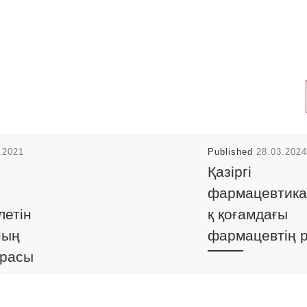
.2021
Published
28.03.2024
Қазіргі
фармацевтик
летін
қ қоғамдағы
ның
фармацевтің р
орасы
асының
28.03.24 ж.
фармацевтикалық
тты