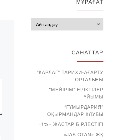
да
МҰРАҒАТ
«Bolashaq» кітапханасы
Сіздерді қордың жаңа
мен
өнімдерімен
Мұрағат
таныстыруды
жалғастыруда. Сіздердің
т
назарларыңызға
Қазақстан тарихы
САНАТТАР
ғат
бойынша
басылымдарды
ұсынамыз. Әдебиет
"КАРЛАГ" ТАРИХИ-АҒАРТУ
қазақ және орыс
ОРТАЛЫҒЫ
тілдерінде […]
"МЕЙІРІМ" ЕРІКТІЛЕР
ҰЙЫМЫ
“ҒҰМЫРДАРИЯ”
ОҚЫРМАНДАР КЛУБЫ
«1%» ЖАСТАР БІРЛЕСТІГІ
«JAS OTAN» ЖҚ