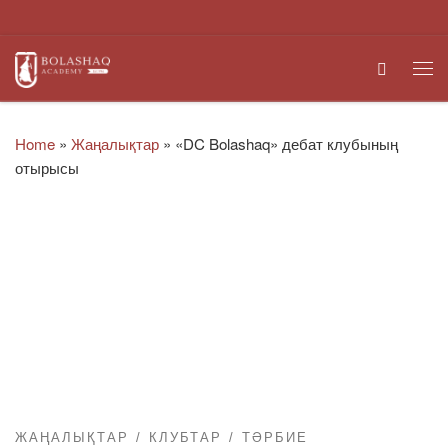
Skip to content
Search
Me
Home
»
Жаңалықтар
»
«DC Bolashaq» дебат клубының
отырысы
ЖАҢАЛЫҚТАР
КЛУБТАР
ТӘРБИЕ