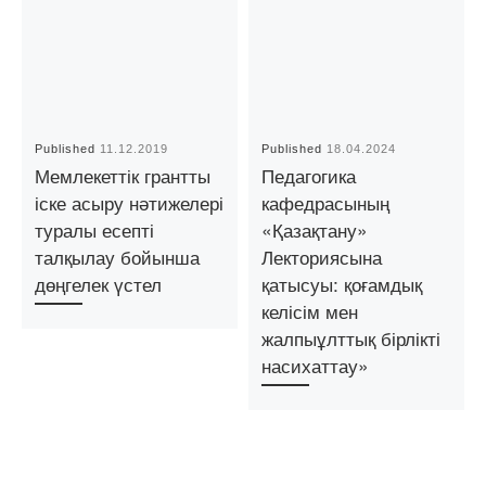
Published
11.12.2019
Published
18.04.2024
Мемлекеттік грантты
Педагогика
іске асыру нәтижелері
кафедрасының
туралы есепті
«Қазақтану»
талқылау бойынша
Лекториясына
дөңгелек үстел
қатысуы: қоғамдық
келісім мен
жалпыұлттық бірлікті
насихаттау»