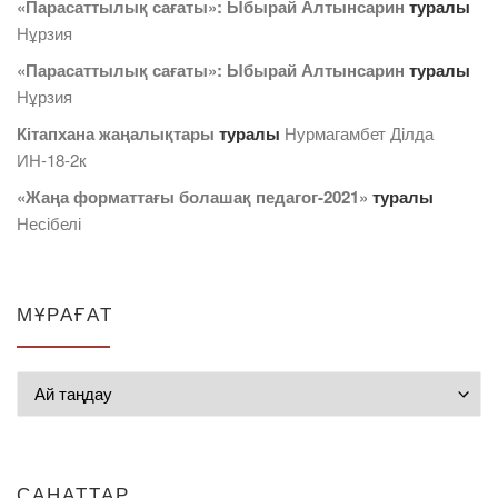
«Парасаттылық сағаты»: Ыбырай Алтынсарин
туралы
Нұрзия
«Парасаттылық сағаты»: Ыбырай Алтынсарин
туралы
Нұрзия
Кітапхана жаңалықтары
туралы
Нурмагамбет Дiлда
ИН-18-2к
«Жаңа форматтағы болашақ педагог-2021»
туралы
Несібелі
МҰРАҒАТ
Мұрағат
САНАТТАР