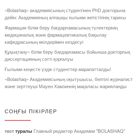
«Bolashaq» академиясының студентінен PhD докторына
дейін: Академияның алғашқы ғылыми жетістігінің тарихы
Фармация білім беру бағдарламасының түлектерінің
медициналық және фармацевтикалық бақылау
кафедрасының өкілдерімен кездесуі
Құқықтану» білім беру бағдарламасы бойынша докторлық
диссертацияның сәтті қорғалуы
Ғылыми кеңесте үздік студенттер марапатталды!
«Bolashaq» Академиясының оқытушысы, белгілі журналист
және зерттеуші Мауен Хамзиннің мақаласы жарияланды
СОҢҒЫ ПІКІРЛЕР
тест
туралы
Главный редактор Академии "BOLASHAQ"