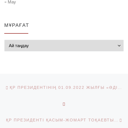
« Мау
МҰРАҒАТ
Мұрағат
Post navigation
Previous post
ҚР ПРЕЗИДЕНТІНІҢ 01.09.2022 ЖЫЛҒЫ «ӘДІЛЕТТІ МЕМЛЕКЕТ. БІРТҰТАС ҰЛТ. БЕРЕКЕЛІ ҚОҒАМ» ЖОЛДАУЫ ТУРАЛЫ ПІКІРЛЕР
BACK TO POST LIST
Ne
ҚР ПРЕЗИДЕНТІ ҚАСЫМ-ЖОМАРТ ТОҚАЕВТЫҢ ҚАЗАҚСТАН ХАЛҚЫНА ЖОЛДАУЫН ТАЛҚЫЛАУ