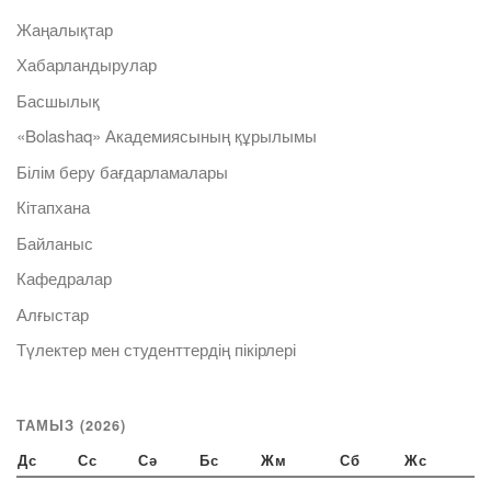
Жаңалықтар
Хабарландырулар
Басшылық
«Bolashaq» Академиясының құрылымы
Білім беру бағдарламалары
Кітапхана
Байланыс
Кафедралар
Алғыстар
Түлектер мен студенттердің пікірлері
ТАМЫЗ (2026)
Дс
Сс
Сә
Бс
Жм
Сб
Жс