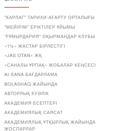
"КАРЛАГ" ТАРИХИ-АҒАРТУ ОРТАЛЫҒЫ
"МЕЙІРІМ" ЕРІКТІЛЕР ҰЙЫМЫ
“ҒҰМЫРДАРИЯ” ОҚЫРМАНДАР КЛУБЫ
«1%» ЖАСТАР БІРЛЕСТІГІ
«JAS OTAN» ЖҚ
«САНАЛЫ ҰРПАҚ» ЖОБАЛАР КЕҢСЕСІ
AI-SANA БАҒДАРЛАМА
BOLASHAQ ЖАЙЫНДА
АВТОРЛЫҚ КУӘЛІК
АКАДЕМИЯ ЕСЕПТЕРІ
АКАДЕМИЯЛЫҚ САЯСАТ
АКАДЕМИЯЛЫҚ ҰТҚЫРЛЫҚ ЖАЙЫНДА
ЖОСПАРЛАР