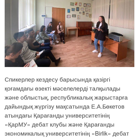
Спикерлер кездесу барысында қазіргі
қоғамдағы өзекті мәселелерді талқылады
және облыстық, республикалық жарыстарға
дайындық жүргізу мақсатында Е.А.Бөкетов
атындағы Қарағанды университетінің
«ҚарМУ» дебат клубы және Қарағанды
экономикалық университетінің «Birlik» дебат