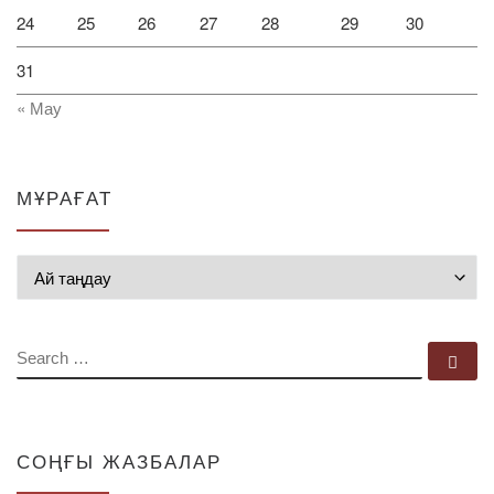
24
25
26
27
28
29
30
31
« Мау
МҰРАҒАТ
Мұрағат
SEARCH
Se
СОҢҒЫ ЖАЗБАЛАР