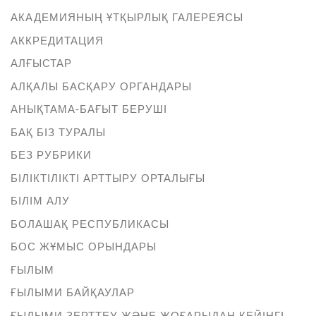
АКАДЕМИЯНЫҢ ҰТҚЫРЛЫҚ ГАЛЕРЕЯСЫ
АККРЕДИТАЦИЯ
АЛҒЫСТАР
АЛҚАЛЫ БАСҚАРУ ОРГАНДАРЫ
АНЫҚТАМА-БАҒЫТ БЕРУШІ
БАҚ БІЗ ТУРАЛЫ
БЕЗ РУБРИКИ
БІЛІКТІЛІКТІ АРТТЫРУ ОРТАЛЫҒЫ
БІЛІМ АЛУ
БОЛАШАҚ РЕСПУБЛИКАСЫ
БОС ЖҰМЫС ОРЫНДАРЫ
ҒЫЛЫМ
ҒЫЛЫМИ БАЙҚАУЛАР
ҒЫЛЫМИ ЗЕРТТЕУ ЖӘНЕ ЖОҒАРЫДАН КЕЙІНГІ