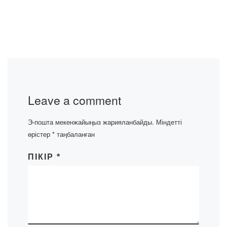
Leave a comment
Э-пошта мекенжайыңыз жарияланбайды.
Міндетті
өрістер
*
таңбаланған
ПІКІР
*