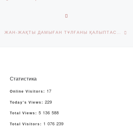
BACK TO POST LIST
Ne
ЖАН-ЖАҚТЫ ДАМЫҒАН ТҰЛҒАНЫ ҚАЛЫПТАСТЫРУ БОЙЫНША СЕМИНАР-ТРЕНИНГ
Статистика
17
Online Visitors:
229
Today's Views:
5 136 588
Total Views:
1 076 239
Total Visitors: