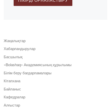
Жаңалықтар
Хабарландырулар
Басшылық
«Bolashaq» Академиясының құрылымы
Білім беру бағдарламалары
Кітапхана
Байланыс
Кафедралар
Алғыстар