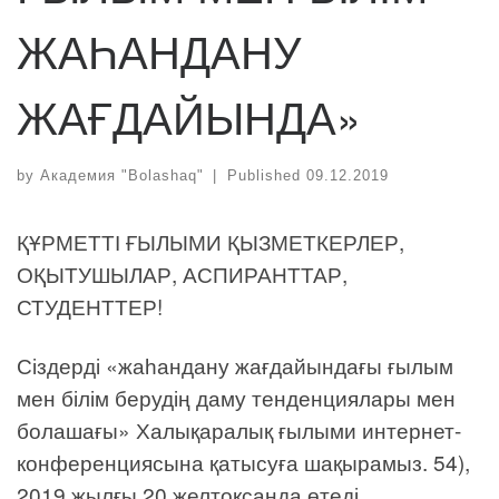
ЖАҺАНДАНУ
ЖАҒДАЙЫНДА»
by
Академия "Bolashaq"
|
Published
09.12.2019
ҚҰРМЕТТІ ҒЫЛЫМИ ҚЫЗМЕТКЕРЛЕР,
ОҚЫТУШЫЛАР, АСПИРАНТТАР,
СТУДЕНТТЕР!
Сіздерді «жаһандану жағдайындағы ғылым
мен білім берудің даму тенденциялары мен
болашағы» Халықаралық ғылыми интернет-
конференциясына қатысуға шақырамыз. 54),
2019 жылғы 20 желтоқсанда өтеді.