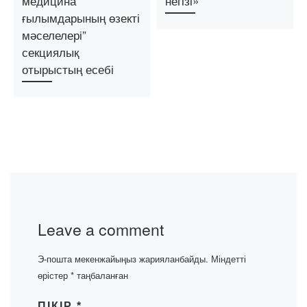
медицина
негізі»
ғылымдарының өзекті
мәселелері”
секциялық
отырыстың есебі
Leave a comment
Э-пошта мекенжайыңыз жарияланбайды.
Міндетті
өрістер
*
таңбаланған
ПІКІР
*