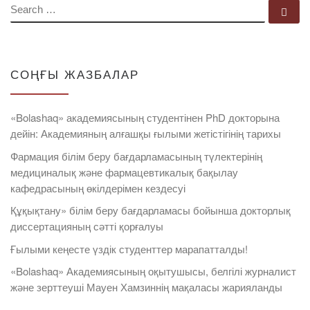
SEARCH
Se
СОҢҒЫ ЖАЗБАЛАР
«Bolashaq» академиясының студентінен PhD докторына
дейін: Академияның алғашқы ғылыми жетістігінің тарихы
Фармация білім беру бағдарламасының түлектерінің
медициналық және фармацевтикалық бақылау
кафедрасының өкілдерімен кездесуі
Құқықтану» білім беру бағдарламасы бойынша докторлық
диссертацияның сәтті қорғалуы
Ғылыми кеңесте үздік студенттер марапатталды!
«Bolashaq» Академиясының оқытушысы, белгілі журналист
және зерттеуші Мауен Хамзиннің мақаласы жарияланды