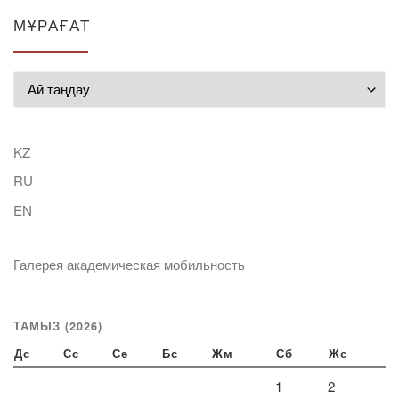
МҰРАҒАТ
Мұрағат
KZ
RU
EN
Галерея академическая мобильность
ТАМЫЗ (2026)
Дс
Сс
Сә
Бс
Жм
Сб
Жс
1
2