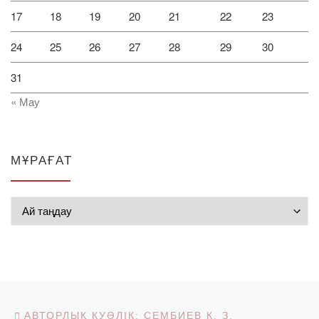
17
18
19
20
21
22
23
24
25
26
27
28
29
30
31
« Мау
МҰРАҒАТ
Мұрағат
Post navigation
Previous post
АВТОРЛЫҚ КУӘЛІК: СЕМБИЕВ К. З.