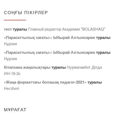
СОҢҒЫ ПІКІРЛЕР
тест
туралы
Главный редактор Академии "BOLASHAQ"
«Парасаттылық сағаты»: Ыбырай Алтынсарин
туралы
Нұрзия
«Парасаттылық сағаты»: Ыбырай Алтынсарин
туралы
Нұрзия
Кітапхана жаңалықтары
туралы
Нурмагамбет Дiлда
ИН-18-2к
«Жаңа форматтағы болашақ педагог-2021»
туралы
Несібелі
МҰРАҒАТ