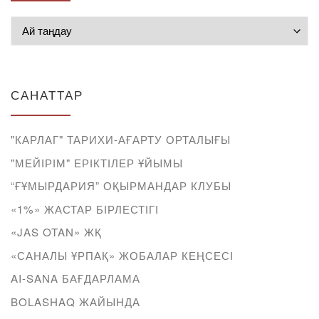
Мұрағат
САНАТТАР
"КАРЛАГ" ТАРИХИ-АҒАРТУ ОРТАЛЫҒЫ
"МЕЙІРІМ" ЕРІКТІЛЕР ҰЙЫМЫ
“ҒҰМЫРДАРИЯ” ОҚЫРМАНДАР КЛУБЫ
«1%» ЖАСТАР БІРЛЕСТІГІ
«JAS OTAN» ЖҚ
«САНАЛЫ ҰРПАҚ» ЖОБАЛАР КЕҢСЕСІ
AI-SANA БАҒДАРЛАМА
BOLASHAQ ЖАЙЫНДА